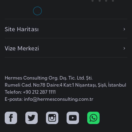
r
i
y
Site Haritası
e
t
i
Vize Merkezi
C
e
Hermes Consulting Org. Dış. Tic. Ltd. Şti.
z
Rumeli Cad. No:78 Daire:4 Kat:1 Nişantaşı, Şişli, İstanbul
a
Telefon: +90 212 287 1111
y
E-posta:
info@hermesconsulting.com.tr
i
r
C