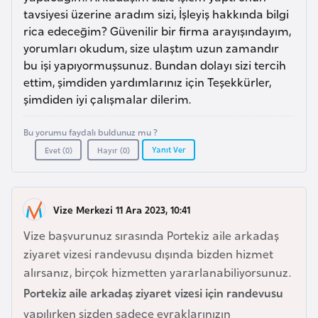
a
l
tavsiyesi üzerine aradım sizi, İşleyiş hakkında bilgi
e
rica edeceğim? Güvenilir bir firma arayışındayım,
r
A
yorumları okudum, size ulaştım uzun zamandır
i
bu işi yapıyormuşsunuz. Bundan dolayı sizi tercih
z
ettim, şimdiden yardımlarınız için Teşekkürler,
e
şimdiden iyi çalışmalar dilerim.
r
b
Bu yorumu faydalı buldunuz mu ?
a
Yanıt Ver
Evet (
0
)
Hayır (
0
)
y
c
a
Vize Merkezi 11 Ara 2023, 10:41
n
Vize başvurunuz sırasında Portekiz aile arkadaş
ziyaret vizesi randevusu dışında bizden hizmet
B
alırsanız, birçok hizmetten yararlanabiliyorsunuz.
a
h
Portekiz aile arkadaş ziyaret vizesi için randevusu
r
yapılırken sizden sadece evraklarınızın