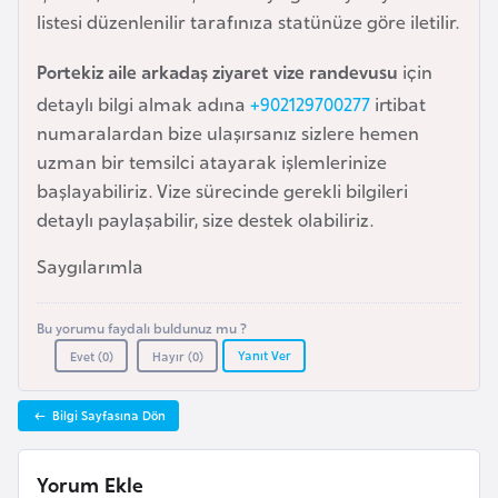
i
listesi düzenlenilir tarafınıza statünüze göre iletilir.
n
Portekiz aile arkadaş ziyaret vize randevusu
için
B
detaylı bilgi almak adına
+902129700277
irtibat
o
numaralardan bize ulaşırsanız sizlere hemen
s
uzman bir temsilci atayarak işlemlerinize
n
başlayabiliriz. Vize sürecinde gerekli bilgileri
a
detaylı paylaşabilir, size destek olabiliriz.
H
Saygılarımla
e
r
Bu yorumu faydalı buldunuz mu ?
s
Yanıt Ver
Evet (
0
)
Hayır (
0
)
e
k
Bilgi Sayfasına Dön
B
Yorum Ekle
u