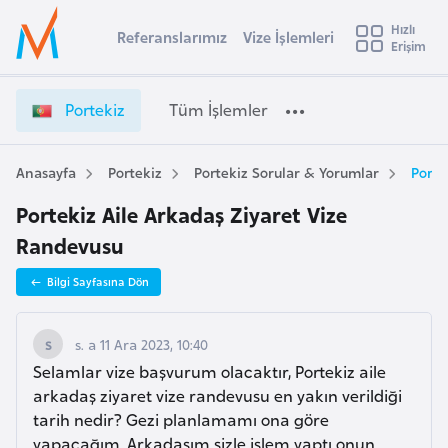
u
Hızlı
s
Referanslarımız
Vize İşlemleri
Başvuru yapmak istediğiniz ülkeyi seçin
Erişim
P
İ
Üye
t
Ülke Seçimi
o
Girişi
r
r
l
Portekiz
Tüm İşlemler
a
t
l
e
e
y
k
Anasayfa
Portekiz
Portekiz Sorular & Yorumlar
Porte
t
a
i
Portekiz Aile Arkadaş Ziyaret Vize
z
i
V
Randevusu
A
i
ş
v
Bilgi Sayfasına Dön
z
u
i
e
s
İ
s. a 11 Ara 2023, 10:40
m
t
ş
Selamlar vize başvurum olacaktır, Portekiz aile
u
l
arkadaş ziyaret vize randevusu en yakın verildiği
r
e
tarih nedir? Gezi planlamamı ona göre
y
m
yapacağım. Arkadaşım sizle işlem yaptı onun