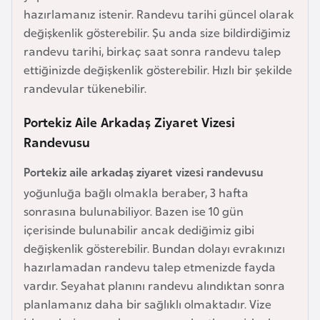
e
hazırlamanız istenir. Randevu tarihi güncel olarak
y
değişkenlik gösterebilir. Şu anda size bildirdiğimiz
n
randevu tarihi, birkaç saat sonra randevu talep
ettiğinizde değişkenlik gösterebilir. Hızlı bir şekilde
randevular tükenebilir.
B
a
Portekiz Aile Arkadaş Ziyaret Vizesi
n
Randevusu
g
l
Portekiz aile arkadaş ziyaret vizesi randevusu
a
yoğunluğa bağlı olmakla beraber, 3 hafta
d
sonrasına bulunabiliyor. Bazen ise 10 gün
e
içerisinde bulunabilir ancak dediğimiz gibi
ş
değişkenlik gösterebilir. Bundan dolayı evrakınızı
hazırlamadan randevu talep etmenizde fayda
B
vardır. Seyahat planını randevu alındıktan sonra
e
planlamanız daha bir sağlıklı olmaktadır. Vize
l