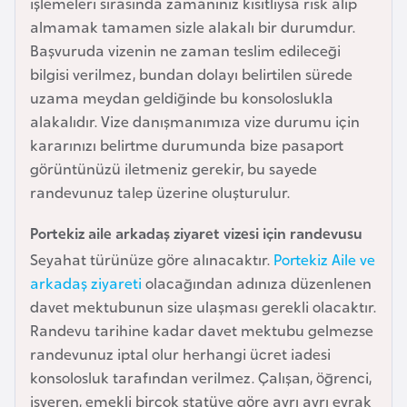
işlemeleri sırasında zamanınız kısıtlıysa risk alıp
a
almamak tamamen sizle alakalı bir durumdur.
r
Başvuruda vizenin ne zaman teslim edileceği
u
bilgisi verilmez, bundan dolayı belirtilen sürede
s
uzama meydan geldiğinde bu konsoloslukla
alakalıdır. Vize danışmanımıza vize durumu için
kararınızı belirtme durumunda bize pasaport
B
görüntünüzü iletmeniz gerekir, bu sayede
e
randevunuz talep üzerine oluşturulur.
l
ç
Portekiz aile arkadaş ziyaret vizesi için randevusu
i
Seyahat türünüze göre alınacaktır.
Portekiz Aile ve
k
arkadaş ziyareti
olacağından adınıza düzenlenen
a
davet mektubunun size ulaşması gerekli olacaktır.
Randevu tarihine kadar davet mektubu gelmezse
B
randevunuz iptal olur herhangi ücret iadesi
e
konsolosluk tarafından verilmez. Çalışan, öğrenci,
n
işveren, emekli birçok statüye göre ayrı ayrı evrak