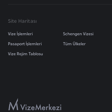
B
u
Site Haritası
l
g
Vize İşlemleri
Schengen Vizesi
a
Pasaport İşlemleri
Tüm Ülkeler
r
i
Vize Rejim Tablosu
s
t
a
n
B
u
r
k