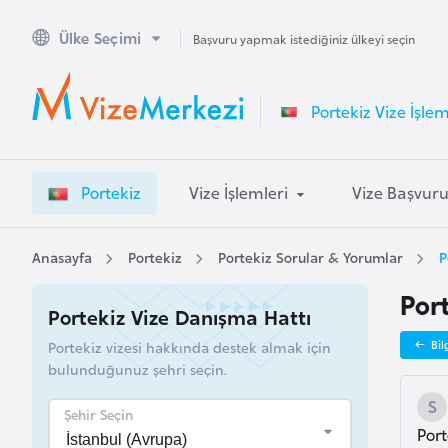
Ülke Seçimi
A
Başvuru yapmak istediğiniz ülkeyi seçin
v
u
Portekiz Vize İşlem
s
t
r
Portekiz
Vize İşlemleri
Vize Başvur
a
l
y
Anasayfa
Portekiz
Portekiz Sorular & Yorumlar
P
a
Por
Portekiz Vize Danışma Hattı
A
Portekiz vizesi hakkında destek almak için
Bil
v
bulunduğunuz şehri seçin.
u
s
Şehir Seçin
Port
t