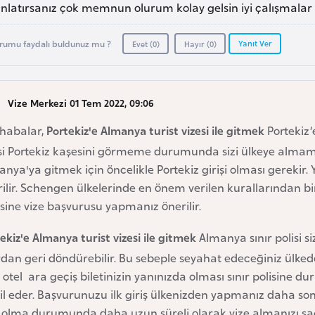
nlatırsanız çok memnun olurum kolay gelsin iyi çalışmalar 
Yanıt Ver
rumu faydalı buldunuz mu ?
Evet (
0
)
Hayır (
0
)
Vize Merkezi 01 Tem 2022, 09:06
habalar,
Portekiz'e Almanya turist vizesi ile gitmek
Portekiz’
si Portekiz kaşesini görmeme durumunda sizi ülkeye almama 
nya'ya gitmek için öncelikle Portekiz girişi olması gerekir
ilir. Schengen ülkelerinde en önem verilen kurallarından biri
sine vize başvurusu yapmanız önerilir.
ekiz'e Almanya turist vizesi ile gitmek
Almanya sınır polisi s
rdan geri döndürebilir. Bu sebeple seyahat edeceğiniz ülke
 otel ara geçiş biletinizin yanınızda olması sınır polisine
il eder. Başvurunuzu ilk giriş ülkenizden yapmanız daha so
 olma durumunda daha uzun süreli olarak vize almanızı sağla