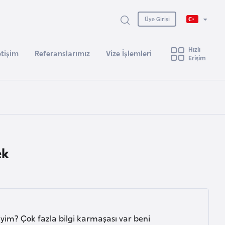
Üye Girişi
Hızlı
etişim
Referanslarımız
Vize İşlemleri
Erişim
ek
miyim? Çok fazla bilgi karmaşası var beni