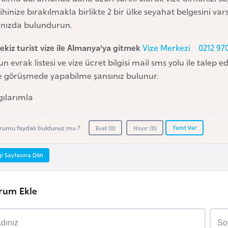
ihinize bırakılmakla birlikte 2 bir ülke seyahat belgesini v
ınızda bulundurun.
ekiz turist vize ile Almanya'ya gitmek
Vize Merkezi
0212 97
n evrak listesi ve vize ücret bilgisi mail sms yolu ile talep e
e görüşmede yapabilme şansınız bulunur.
gılarımla
Yanıt Ver
rumu faydalı buldunuz mu ?
Evet (
0
)
Hayır (
0
)
gi Sayfasına Dön
rum Ekle