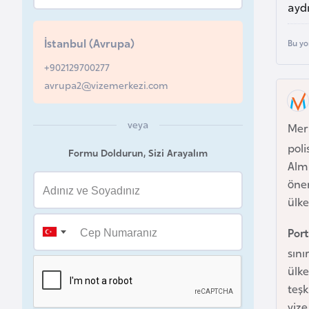
aydı
u
r
İstanbul (Avrupa)
Bu yo
y
a
+902129700277
avrupa2@vizemerkezi.com
A
z
veya
Mer
e
poli
Formu Doldurun, Sizi Arayalım
r
Alma
b
öner
a
ülke
y
c
Port
a
sını
n
ülke
teşk
vize
B