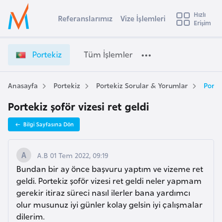
u
Hızlı
s
Referanslarımız
Vize İşlemleri
Başvuru yapmak istediğiniz ülkeyi seçin
Erişim
P
İ
Üye
t
Ülke Seçimi
o
Girişi
r
r
l
Portekiz
Tüm İşlemler
a
t
l
e
e
y
k
Anasayfa
Portekiz
Portekiz Sorular & Yorumlar
Porte
t
a
i
Portekiz şoför vizesi ret geldi
z
i
V
A
Bilgi Sayfasına Dön
i
ş
v
z
u
i
e
A.B 01 Tem 2022, 09:19
s
İ
Bundan bir ay önce başvuru yaptım ve vizeme ret
m
t
ş
geldi. Portekiz şoför vizesi ret geldi neler yapmam
u
l
gerekir itiraz süreci nasıl ilerler bana yardımcı
r
e
olur musunuz iyi günler kolay gelsin iyi çalışmalar
y
m
dilerim.