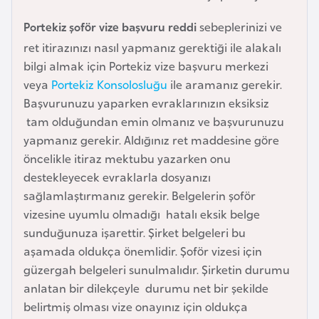
e
Portekiz şoför vize başvuru reddi
sebeplerinizi ve
y
ret itirazınızı nasıl yapmanız gerektiği ile alakalı
n
bilgi almak için Portekiz vize başvuru merkezi
veya
Portekiz Konsolosluğu
ile aramanız gerekir.
B
Başvurunuzu yaparken evraklarınızın eksiksiz
a
tam olduğundan emin olmanız ve başvurunuzu
n
yapmanız gerekir. Aldığınız ret maddesine göre
g
öncelikle itiraz mektubu yazarken onu
l
destekleyecek evraklarla dosyanızı
a
sağlamlaştırmanız gerekir. Belgelerin şoför
d
vizesine uyumlu olmadığı hatalı eksik belge
e
sunduğunuza işarettir. Şirket belgeleri bu
ş
aşamada oldukça önemlidir. Şoför vizesi için
güzergah belgeleri sunulmalıdır. Şirketin durumu
B
anlatan bir dilekçeyle durumu net bir şekilde
e
belirtmiş olması vize onayınız için oldukça
l