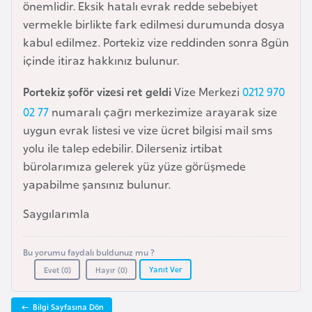
önemlidir. Eksik hatalı evrak redde sebebiyet
a
vermekle birlikte fark edilmesi durumunda dosya
r
kabul edilmez. Portekiz vize reddinden sonra 8gün
u
içinde itiraz hakkınız bulunur.
s
Portekiz şoför vizesi ret geldi
Vize Merkezi
0212 970
02 77
numaralı çağrı merkezimize arayarak size
B
uygun evrak listesi ve vize ücret bilgisi mail sms
e
yolu ile talep edebilir. Dilerseniz irtibat
l
bürolarımıza gelerek yüz yüze görüşmede
ç
yapabilme şansınız bulunur.
i
k
Saygılarımla
a
Bu yorumu faydalı buldunuz mu ?
B
Yanıt Ver
Evet (
0
)
Hayır (
0
)
e
n
Bilgi Sayfasına Dön