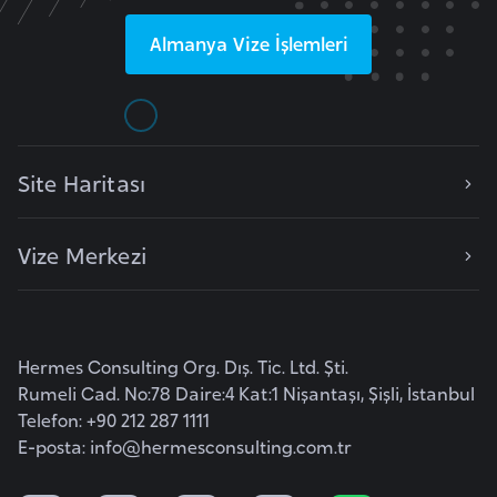
F
Almanya
Vize İşlemleri
a
s
o
Ç
Site Haritası
a
d
Vize Merkezi
Ç
e
k
Hermes Consulting Org. Dış. Tic. Ltd. Şti.
C
Rumeli Cad. No:78 Daire:4 Kat:1 Nişantaşı, Şişli, İstanbul
u
Telefon: +90 212 287 1111
m
E-posta:
info@hermesconsulting.com.tr
h
u