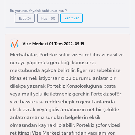
a
l
e
Bu yorumu faydalı buldunuz mu ?
r
Yanıt Ver
Evet (
0
)
Hayır (
0
)
A
i
z
e
r
Vize Merkezi 01 Tem 2022, 09:19
b
Merhabalar; Portekiz şoför vizesi ret itirazı nasıl ve
a
nereye yapılması gerektiği konusu ret
y
mektubunda açıkça belirtilir. Eğer ret sebebinize
c
itiraz etmek istiyorsanız bu durumu anlatır bir
a
dilekçe yazarak Portekiz Konsolosluğuna posta
n
veya mail yolu ile iletmeniz gerekir. Portekiz şoför
vize başvurusu reddi sebepleri genel anlamda
B
eksik evrak veya gidiş amacınızın net bir şekilde
a
anlatmamanız sunulan belgelerin eksik
h
olmasından kaynaklı olabilir. Portekiz şoför vizesi
r
ret itirazı Vize Merkezi tarafından yapılamıyor.