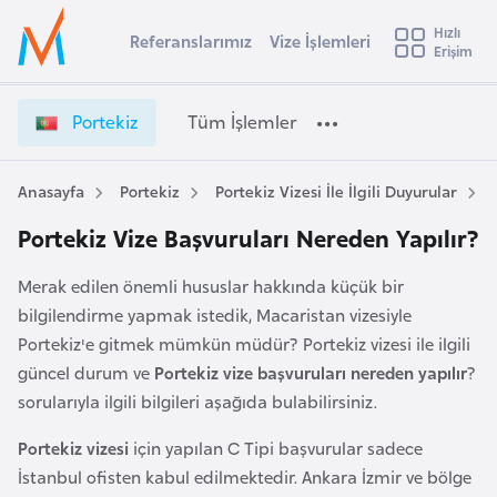
u
Hızlı
s
Referanslarımız
Vize İşlemleri
Başvuru yapmak istediğiniz ülkeyi seçin
Erişim
İ
Üye
t
Ülke Seçimi
Girişi
r
l
Portekiz
Tüm İşlemler
a
l
e
y
Anasayfa
Portekiz
Portekiz Vizesi İle İlgili Duyurular
t
a
Portekiz Vize Başvuruları Nereden Yapılır?
i
A
Merak edilen önemli hususlar hakkında küçük bir
ş
v
bilgilendirme yapmak istedik, Macaristan vizesiyle
u
i
Portekiz'e gitmek mümkün müdür? Portekiz vizesi ile ilgili
s
güncel durum ve
Portekiz vize başvuruları nereden yapılır
?
m
t
sorularıyla ilgili bilgileri aşağıda bulabilirsiniz.
u
r
Portekiz vizesi
için yapılan C Tipi başvurular sadece
y
İstanbul ofisten kabul edilmektedir. Ankara İzmir ve bölge