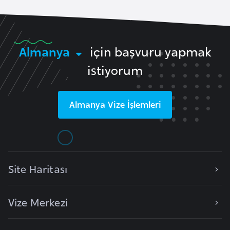
a
r
u
Almanya
için başvuru yapmak
s
istiyorum
B
e
Almanya
Vize İşlemleri
l
ç
i
k
a
Site Haritası
B
Vize Merkezi
e
n