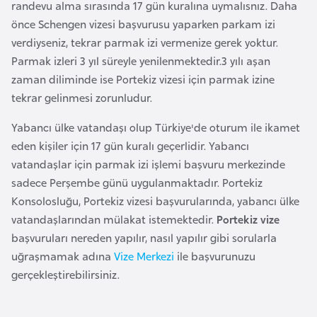
randevu alma sırasında 17 gün kuralına uymalısnız. Daha
e
önce Schengen vizesi başvurusu yaparken parkam izi
y
verdiyseniz, tekrar parmak izi vermenize gerek yoktur.
n
Parmak izleri 3 yıl süreyle yenilenmektedir.3 yılı aşan
zaman diliminde ise Portekiz vizesi için parmak izine
B
tekrar gelinmesi zorunludur.
a
n
Yabancı ülke vatandaşı olup Türkiye'de oturum ile ikamet
g
eden kişiler için 17 gün kuralı geçerlidir. Yabancı
l
vatandaşlar için parmak izi işlemi başvuru merkezinde
a
sadece Perşembe günü uygulanmaktadır. Portekiz
d
Konsolosluğu, Portekiz vizesi başvurularında, yabancı ülke
e
vatandaşlarından mülakat istemektedir.
Portekiz vize
ş
başvuruları nereden yapılır, nasıl yapılır gibi sorularla
uğraşmamak adına
Vize Merkezi
ile başvurunuzu
gerçekleştirebilirsiniz.
B
e
l