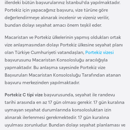
a
illerdeki bütün başvurularınız İstanbul'da yapılmaktadır.
Portekiz için yapacağınız başvuru, vize türüne göre
değerlendirmeye alınarak incelenir ve vizeniz verilir,
A
bundan dolayı seyahat amacı önem teşkil eder.
z
e
Macaristan ve Portekiz ülkelerinin yapmış oldukları ortak
r
vize anlaşmasından dolayı Portekiz ülkesine seyahat planı
b
olan Türkiye Cumhuriyeti vatandaşları,
Portekiz vizesi
a
başvurusunu Macaristan Konsolosluğu aracılığıyla
y
yapmaktadır. Bu anlaşma sayesinde Portekiz vize
c
Başvuruları Macaristan Konsolosluğu Tarafından atanan
a
başvuru merkezinden yapılmaktadır.
n
Portekiz C tipi vize
başvurusunda, seyahat ile randevu
tarihi arasında en az 17 gün olması gerekir. 17 gün kuralına
B
uymayan seyahat durumlarında konsolosluktan izin
a
alınarak ilerlenmesi gerekmektedir. 17 gün kuralına
h
uyulması zorunludur. Bundan dolayı seyahat planlaması ve
r