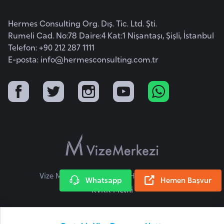
i
n
Hermes Consulting Org. Dış. Tic. Ltd. Şti.
Rumeli Cad. No:78 Daire:4 Kat:1 Nişantaşı, Şişli, İstanbul
B
Telefon: +90 212 287 1111
o
E-posta:
info@hermesconsulting.com.tr
s
n
a
H
e
r
s
e
k
Vize Merkezi © 2026 Tüm Hakları Saklıdır.
Whatsapp
Hemen Başvur
KVKK Metni
B
u