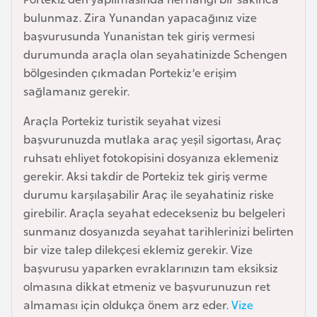
e
bulunmaz. Zira Yunandan yapacağınız vize
y
başvurusunda Yunanistan tek giriş vermesi
n
durumunda araçla olan seyahatinizde Schengen
bölgesinden çıkmadan Portekiz’e erişim
B
sağlamanız gerekir.
a
Araçla Portekiz turistik seyahat vizesi
n
başvurunuzda mutlaka araç yeşil sigortası, Araç
g
ruhsatı ehliyet fotokopisini dosyanıza eklemeniz
l
gerekir. Aksi takdir de Portekiz tek giriş verme
a
durumu karşılaşabilir Araç ile seyahatiniz riske
d
girebilir. Araçla seyahat edecekseniz bu belgeleri
e
sunmanız dosyanızda seyahat tarihlerinizi belirten
ş
bir vize talep dilekçesi eklemiz gerekir. Vize
başvurusu yaparken evraklarınızın tam eksiksiz
B
olmasına dikkat etmeniz ve başvurunuzun ret
e
almaması için oldukça önem arz eder.
Vize
l