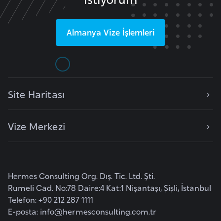
F
a
Almanya
Vize İşlemleri
s
o
Ç
a
Site Haritası
d
Vize Merkezi
Ç
e
k
C
Hermes Consulting Org. Dış. Tic. Ltd. Şti.
u
Rumeli Cad. No:78 Daire:4 Kat:1 Nişantaşı, Şişli, İstanbul
m
Telefon: +90 212 287 1111
h
E-posta:
info@hermesconsulting.com.tr
u