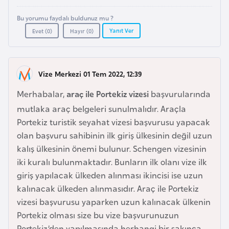
a
l
e
Bu yorumu faydalı buldunuz mu ?
r
Yanıt Ver
Evet (
0
)
Hayır (
0
)
A
i
z
e
r
Vize Merkezi 01 Tem 2022, 12:39
b
Merhabalar,
araç ile Portekiz vizesi
başvurularında
a
mutlaka araç belgeleri sunulmalıdır. Araçla
y
Portekiz turistik seyahat vizesi başvurusu yapacak
c
olan başvuru sahibinin ilk giriş ülkesinin değil uzun
a
kalış ülkesinin önemi bulunur. Schengen vizesinin
n
iki kuralı bulunmaktadır. Bunların ilk olanı vize ilk
giriş yapılacak ülkeden alınması ikincisi ise uzun
B
kalınacak ülkeden alınmasıdır. Araç ile Portekiz
a
vizesi başvurusu yaparken uzun kalınacak ülkenin
h
Portekiz olması size bu vize başvurunuzun
r
Portekiz’den yapılmasında herhangi bir sakınca