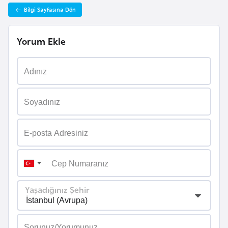
i
Bilgi Sayfasına Dön
n
Yorum Ekle
B
o
s
n
a
H
e
r
s
e
k
Yaşadığınız Şehir
B
u