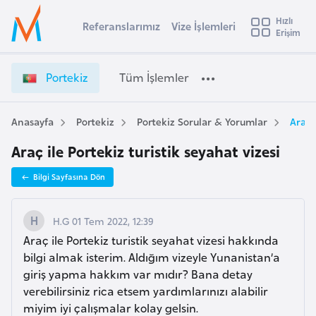
u
Hızlı
s
Referanslarımız
Vize İşlemleri
Başvuru yapmak istediğiniz ülkeyi seçin
Erişim
P
İ
Üye
t
Ülke Seçimi
o
Girişi
r
r
l
Portekiz
Tüm İşlemler
a
t
l
e
e
y
k
Anasayfa
Portekiz
Portekiz Sorular & Yorumlar
Araç 
t
a
i
Araç ile Portekiz turistik seyahat vizesi
z
i
V
A
Bilgi Sayfasına Dön
i
ş
v
z
u
i
e
H.G 01 Tem 2022, 12:39
s
İ
Araç ile Portekiz turistik seyahat vizesi hakkında
m
t
ş
bilgi almak isterim. Aldığım vizeyle Yunanistan’a
u
l
giriş yapma hakkım var mıdır? Bana detay
r
e
verebilirsiniz rica etsem yardımlarınızı alabilir
y
m
miyim iyi çalışmalar kolay gelsin.