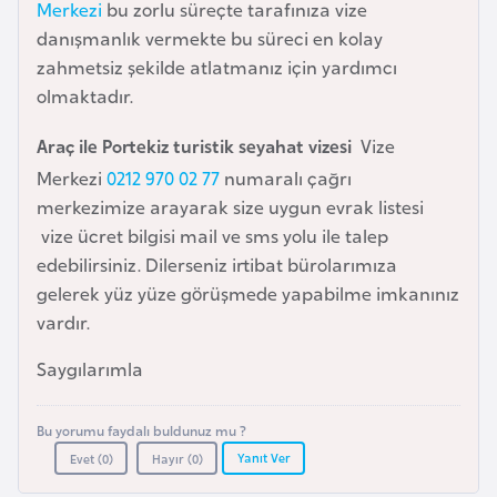
Merkezi
bu zorlu süreçte tarafınıza vize
a
danışmanlık vermekte bu süreci en kolay
r
zahmetsiz şekilde atlatmanız için yardımcı
u
olmaktadır.
s
Araç ile Portekiz turistik seyahat vizesi
Vize
Merkezi
0212 970 02 77
numaralı çağrı
B
merkezimize arayarak size uygun evrak listesi
e
vize ücret bilgisi mail ve sms yolu ile talep
l
edebilirsiniz. Dilerseniz irtibat bürolarımıza
ç
gelerek yüz yüze görüşmede yapabilme imkanınız
i
vardır.
k
a
Saygılarımla
B
Bu yorumu faydalı buldunuz mu ?
e
Yanıt Ver
Evet (
0
)
Hayır (
0
)
n