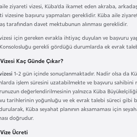
ile ziyareti vizesi, Küba’da ikamet eden akraba, arkadaş v
ti vizesine başvuru yapmaları gereklidir. Küba aile ziyar
aş tarafından davet mektubunun alınması gereklidir.
izesi için gereken evrakla ihtiyaç duyulan ve başvuru ya
Konsolosluğu gerekli gördüğü durumlarda ek evrak tale
Vizesi Kaç Günde Çıkar?
vizesi
1-2 gün içinde sonuçlanmaktadır. Nadir olsa da Kü
larda işlem süresini uzatabilmekte ve başvuru sahibini 
runuzun değerlendirilmesinin yalnızca Küba Büyükelçiliği
vu tarihlerinin yoğunluğu ve ek evrak talebi süreci gib
durularak, Küba seyahat planının aksamaması için seyah
ması doğrudur.
Vize Ücreti