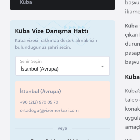
Küba
başvu
a
ikamet
h
r
Küba 
Küba Vize Danışma Hattı
e
çıkar
Küba vizesi hakkında destek almak için
y
durum
bulunduğunuz şehri seçin.
n
pasapo
başvur
Şehir Seçin
B
a
Küba
n
Küba’
İstanbul (Avrupa)
g
talep
l
+90 (212) 970 05 70
a
konakl
ortadogu@vizemerkezi.com
d
uygul
e
amaçl
veya
ş