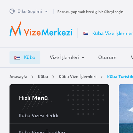
Ülke Seçimi
A
Başvuru yapmak istediğiniz ülkeyi seçin
v
u
Küba Vize İşlemler
s
t
r
Küba
Vize İşlemleri
Oturum
a
l
y
Anasayfa
Küba
Küba Vize İşlemleri
Küba Turistik
a
Hızlı Menü
A
v
u
Küba Vizesi Reddi
s
t
Küba Vizesi Ücretleri