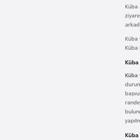
u
Küba a
m
ziyare
h
arkad
u
r
Küba v
i
Küba 
y
e
Küba 
t
Küba 
i
durum
başvu
C
e
rande
z
bulun
a
yapıl
y
Küba 
i