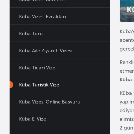
u
K
r
Küba Vizesi Evrakları
y
a
Küba’y
Küba Turu
acente
A
gerçek
Küba Aile Ziyareti Vizesi
z
Renkl
e
Küba Ticari Vize
r
etmeni
b
Küba t
Küba Turistik Vize
a
Küba t
y
c
yapıl
Küba Vizesi Online Başvuru
a
ediyo
n
elimiz
Küba E-Vize
2 gün
B