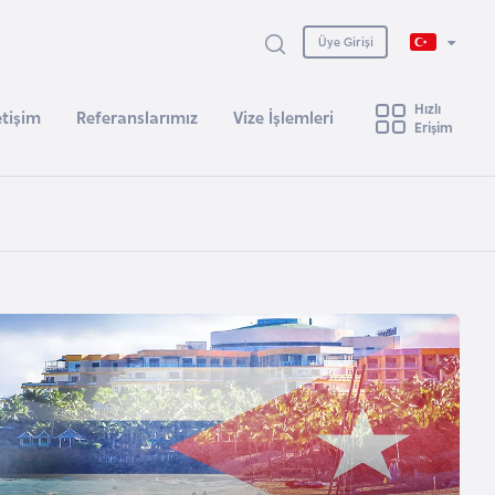
Üye Girişi
Hızlı
etişim
Referanslarımız
Vize İşlemleri
Erişim