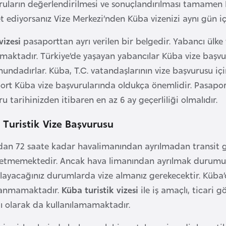
ruların değerlendirilmesi ve sonuçlandırılması tamamen K
 ediyorsanız Vize Merkezi’nden Küba vizenizi aynı gün içi
vizesi
pasaporttan ayrı verilen bir belgedir. Yabancı ülke v
ılmaktadır. Türkiye’de yaşayan yabancılar Küba vize başv
undadırlar. Küba, T.C. vatandaşlarının vize başvurusu iç
rt Küba vize başvurularında oldukça önemlidir. Pasaportu
u tarihinizden itibaren en az 6 ay geçerliliği olmalıdır.
 Turistik Vize Başvurusu
dan 72 saate kadar havalimanından ayrılmadan transit
 etmemektedir. Ancak hava limanından ayrılmak durumu
ayacağınız durumlarda vize almanız gerekecektir. Küba’da
anmamaktadır.
Küba turistik vizesi
ile iş amaçlı, ticari 
ı olarak da kullanılamamaktadır.