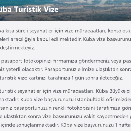
üba Turistik Vize
a kısa süreli seyahatler için vize müracaatları, konsoloslu
leri aracılığıyla kabul edilmektedir. Küba vize başvurunu
leştirmekteyiz.
i pasaport fotokopinizi firmamıza göndermeniz veya pasap
z yeterli olacaktır. Pasaportunuz elimize ulaştıktan son
uristik vize
kartınızı tarafınıza 1 gün sonra ileteceğiz.
uristik seyahatler için vize müracaatları, Küba Büyükelçil
maktadır. Küba vize başvurunuzu İstanbul’daki ofisimizde
rsanız pasaportunuzun renkli fotokopisini tarafımıza gön
e ulaştıktan sonra vize başvurunuzu vakit kaybetmeden ge
 içinde sonuçlanmaktadır. Küba vize başvurunuzu 1 hafta