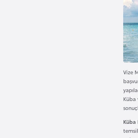
B
e
n
i
n
B
o
s
Vize M
n
başvu
a
yapıla
H
Küba v
e
sonuç
r
s
Küba 
e
temsil
k