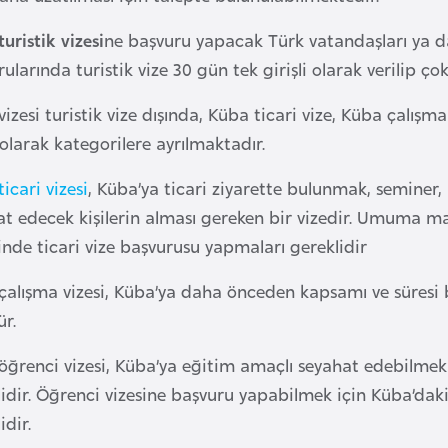
uristik vizesi
ne başvuru yapacak Türk vatandaşları ya da
ularında turistik vize 30 gün tek girişli olarak verilip ço
izesi turistik vize dışında, Küba ticari vize, Küba çalışma
 olarak kategorilere ayrılmaktadır.
icari vizesi
, Küba’ya ticari ziyarette bulunmak, seminer,
at edecek kişilerin alması gereken bir vizedir. Umuma ma
nde ticari vize başvurusu yapmaları gereklidir
alışma vizesi, Küba’ya daha önceden kapsamı ve süresi bel
r.
ğrenci vizesi, Küba’ya eğitim amaçlı seyahat edebilmek i
lidir. Öğrenci vizesine başvuru yapabilmek için Küba’da
idir.