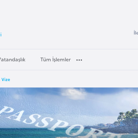
İl
i
Vatandaşlık
Tüm İşlemler
 Vize