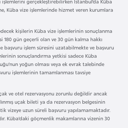
işlemlerini gerçekleştirebilirken İstanbul’da Küba
ine, Küba vize işlemlerinde hizmet veren kurumlara
edecek kişilerin Küba vize işlemlerinin sonuçlanma
i 180 gün geçerli olan ve 30 gün kalma hakkı
ze başvuru işlem süresini uzatabilmekte ve başvuru
mlerinin sonuçlandırma yetkisi sadece Küba
luğu’nun yoğun olması veya ek evrak talebinde
şvuru işlemlerinin tamamlanması tavsiye
 uçak ve otel rezervasyonu zorunlu değildir ancak
alınmış uçak bileti ya da rezervasyon belgesinin
istik vizeye uzun süreli başvuru yapılamamaktadır.
dır. Küba’daki göçmenlik makamlarına vizenin 30