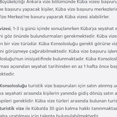
üyükelçiliği Ankara vize bölümünde Küba vizesi başvuru 
ine başvuru yapacak kişiler, Küba vize başvuru merkezler
ize Merkezi’ne bavuru yaparak Küba vizesi alabilirler.
vizesi
, 1-3 iş günü içinde sonuçlanırken Küba’ya seyahat 
ini göz önünde bulundurmaları gerekmektedir. Küba vizes
n bir vize türüdür. Küba Konsolosluğu gerekli görürse vi
ini görüşmeye çağırabilmektedir. Küba vize başvuru işle
losluğu’nun inisiyatifinde bulunmaktadır. Küba Konsolos
ması açısından seyahat tarihinden en az 1 hafta önce ba
ktedir.
Konsolosluğu
turistik vize başvuruları için satın alınmış
a seyahati sırasında kişilerin yanında gidiş dönüş satın 
pileri gereklidir. Küba vize türleri arasında bulunan tur
turistik vize
ile Küba’da 30 gün kalma hakkı tanınmakta
aha uzatılması için talepte bulunulabilmektedir.