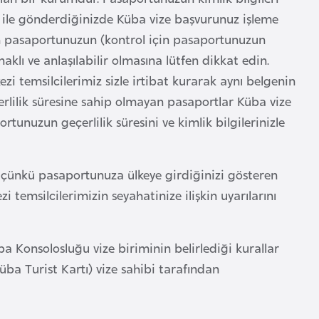
a ile gönderdiğinizde Küba vize başvurunuz işleme
an pasaportunuzun (kontrol için pasaportunuzun
naklı ve anlaşılabilir olmasına lütfen dikkat edin.
i temsilcilerimiz sizle irtibat kurarak aynı belgenin
erlilik süresine sahip olmayan pasaportlar Küba vize
unuzun geçerlilik süresini ve kimlik bilgilerinizle
çünkü pasaportunuza ülkeye girdiğinizi gösteren
i temsilcilerimizin seyahatinize ilişkin uyarılarını
a Konsolosluğu vize biriminin belirlediği kurallar
üba Turist Kartı) vize sahibi tarafından