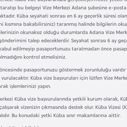
ı taratıp bu belgeyi Vize Merkezi Adana şubesine e-post
tadır. Küba seyahati sonrası en 6 ay geçerlik süresi ol
ihi kısmına bakabilirsiniz) taranmış halinde bilgilerin oku
ilerinizin okunaksız olduğu durumlarda Adana Vize Merkez
gönderimini talep edeceklerdir. Seyahat sonrası 6 ay geç
n kabul edilmeyip pasaportunuzu taratmadan önce pasaport
lmadığını kontrol etmelisiniz.
 öncesinde pasaportunuzu göstermek zorunluluğu vardır 
vurulacaktır. Küba vize başvuruları için lütfen Vize Merkez
ak işlemlerinizi yapın.
rkezi Küba vize başvurularında yetkili kurum olarak, Küb
çalışarak vizenizin çıkmasında destek olur. Küba Vizesi (K
ıdır. Bu konudaki yetki Küba sınır makamlarına aittir.