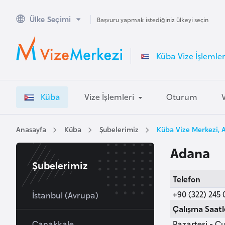
Ülke Seçimi
A
Başvuru yapmak istediğiniz ülkeyi seçin
v
u
Küba Vize İşlemler
s
t
r
Küba
Vize İşlemleri
Oturum
a
l
y
Anasayfa
Küba
Şubelerimiz
Küba Vize Merkezi,
a
Adana
Şubelerimiz
A
Telefon
v
+90 (322) 245 
u
İstanbul (Avrupa)
s
Çalışma Saatl
t
Çanakkale
Pazartesi - Cu