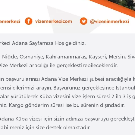
kezi Adana Sayfamıza Hoş geldiniz.
 Niğde, Osmaniye, Kahramanmaraş, Kayseri, Mersin, Sivas 
e Merkezi aracılığı ile gerçekleştirebileceklerdir.
in başvurularınızı Adana Vize Merkezi şubesi aracılığıyla
temsilcilerimizi arayın. Başvurunuz gerçekleşince İstanbu
alar yürütülerek Küba vizesini vize işlem süresi 2 ila 3 i
niz. Kargo gönderim süresi ise bu sürenin dışındadır.
Adana Küba vizesi için sizin adınıza başvuruyu gerçekleşti
bilmeniz için size destek olmaktadır.