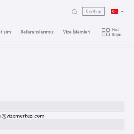
Üye Girişi
Hızlı
etişim
Referanslarımız
Vize İşlemleri
Erişim
u@vizemerkezi.com