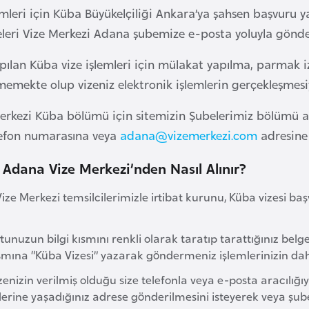
mleri için Küba Büyükelçiliği Ankara’ya şahsen başvuru ya
leri Vize Merkezi Adana şubemize e-posta yoluyla göndere
ılan Küba vize işlemleri için mülakat yapılma, parmak 
lmemekte olup vizeniz elektronik işlemlerin gerçekleşmesi
rkezi Küba bölümü için sitemizin Şubelerimiz bölümü alt
elefon numarasına veya
adana@vizemerkezi.com
adresine 
 Adana Vize Merkezi’nden Nasıl Alınır?
ze Merkezi temsilcilerimizle irtibat kurunu, Küba vizesi başvu
unuzun bilgi kısmını renkli olarak taratıp tarattığınız belge
smına “Küba Vizesi” yazarak göndermeniz işlemlerinizin daha
enizin verilmiş olduğu size telefonla veya e-posta aracılığı
lerine yaşadığınız adrese gönderilmesini isteyerek veya şube