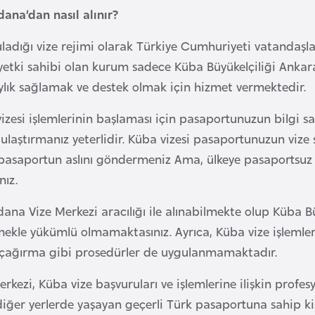
dana’dan nasıl alınır?
ladığı vize rejimi olarak Türkiye Cumhuriyeti vatandaşlar
yetki sahibi olan kurum sadece Küba Büyükelçiliği Ankar
laylık sağlamak ve destek olmak için hizmet vermektedir.
zesi işlemlerinin başlaması için pasaportunuzun bilgi say
 ulaştırmanız yeterlidir. Küba vizesi pasaportunuzun vize
n pasaportun aslını göndermeniz Ama, ülkeye pasaportsuz 
ız.
dana Vize Merkezi aracılığı ile alınabilmekte olup Küba 
kle yükümlü olmamaktasınız. Ayrıca, Küba vize işlemlerin
çağırma gibi prosedürler de uygulanmamaktadır.
kezi, Küba vize başvuruları ve işlemlerine ilişkin profesy
ğer yerlerde yaşayan geçerli Türk pasaportuna sahip kişiler