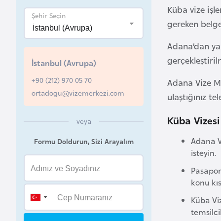
Küba vize işle
Şehir Seçin
B
gereken belge
e
l
Adana’dan yap
a
gerçekleştiri
İstanbul (Avrupa)
r
+90 (212) 970 05 70
u
Adana Vize Me
ortadogu@vizemerkezi.com
s
ulaştığınız t
Küba Vizesi
veya
B
e
Adana Vi
Formu Doldurun, Sizi Arayalım
l
isteyin.
ç
Pasaport
i
konu kı
k
a
Küba Viz
temsilci