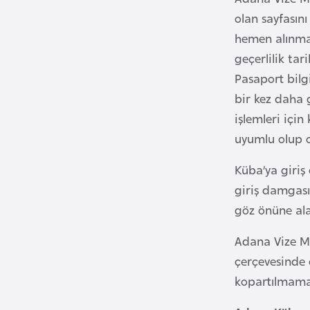
i
olan sayfasın
n
hemen alınmak
a
geçerlilik tar
F
Pasaport bilg
a
bir kez daha 
s
işlemleri içi
o
uyumlu olup o
Ç
Küba’ya giriş
a
giriş damgası 
d
göz önüne alar
Adana Vize Me
Ç
çerçevesinde 
e
k
kopartılmamal
C