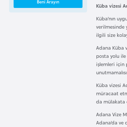
Beni Arayın
B
Küba vizesi A
e
Küba’nın uygu
n
verilmesinde 
i
n
ilgili size ko
Adana Küba vi
B
posta yolu ile
o
işlemleri içi
s
unutmamalısın
n
a
Küba vizesi A
H
müracaat etme
e
da mülakata 
r
s
Adana Vize Mer
e
Adana’da ve di
k