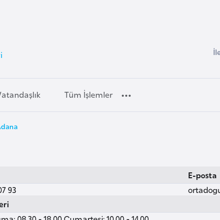
İl
i
Vatandaşlık
Tüm İşlemler
 Adana
E-posta
07 93
ortadog
eri
ma: 08.30 - 18.00 Cumartesi: 10.00 - 14.00