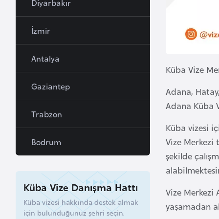
Diyarbakır
a
h
İzmir
r
e
Antalya
y
Küba Vize Mer
n
Gaziantep
Adana, Hatay,
B
Adana Küba Viz
Trabzon
a
Küba vizesi iç
n
Vize Merkezi 
Bodrum
g
şekilde çalışm
l
a
alabilmektesi
d
Küba Vize Danışma Hattı
Vize Merkezi 
e
Küba vizesi hakkında destek almak
yaşamadan ala
ş
için bulunduğunuz şehri seçin.