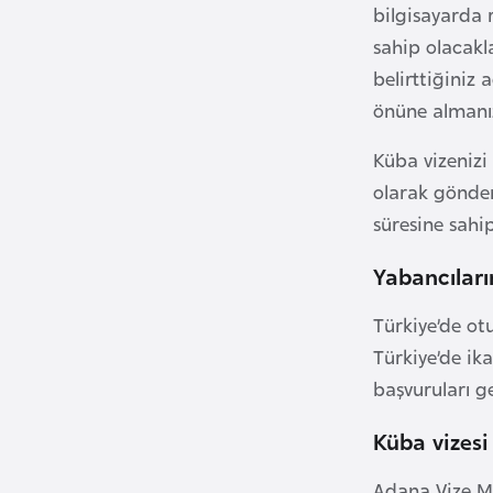
bilgisayarda 
sahip olacakl
B
belirttiğiniz
u
önüne almanızı
l
g
Küba vizenizi
a
olarak gönder
r
süresine sahi
i
s
Yabancıları
t
a
Türkiye’de ot
n
Türkiye’de ika
başvuruları ge
B
u
Küba vizesi
r
Adana Vize Me
k