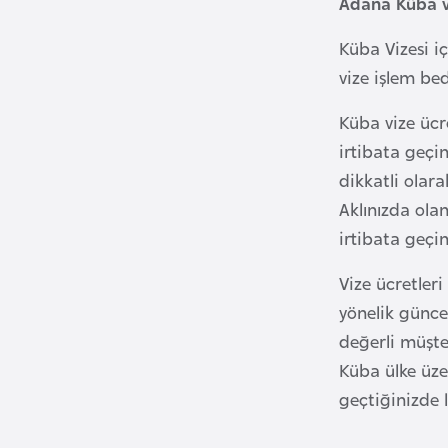
Adana Küba vi
u
m
Küba Vizesi i
h
vize işlem bed
u
r
Küba vize ücr
i
irtibata geçin
y
dikkatli olar
e
Aklınızda olan
t
irtibata geçin
i
Vize ücretler
C
yönelik güncel
e
değerli müşte
z
Küba ülke üzer
a
geçtiğinizde l
y
i