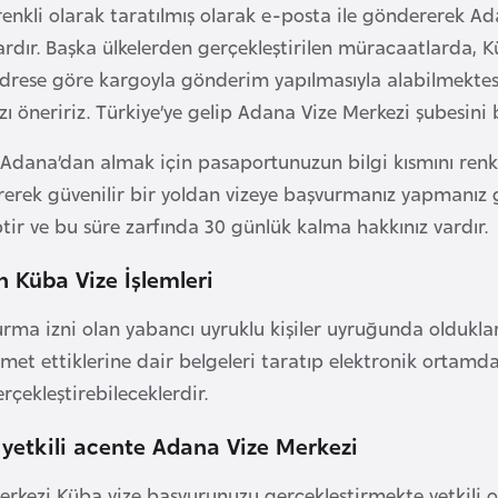
renkli olarak taratılmış olarak e-posta ile göndererek Ad
ardır. Başka ülkelerden gerçekleştirilen müracaatlarda, Kü
 adrese göre kargoyla gönderim yapılmasıyla alabilmekt
 öneririz. Türkiye’ye gelip Adana Vize Merkezi şubesini bi
 Adana’dan almak için pasaportunuzun bilgi kısmını renk
erek güvenilir bir yoldan vizeye başvurmanız yapmanız ger
ptir ve bu süre zarfında 30 günlük kalma hakkınız vardır.
n Küba Vize İşlemleri
urma izni olan yabancı uyruklu kişiler uyruğunda oldukla
met ettiklerine dair belgeleri taratıp elektronik ortamda
rçekleştirebileceklerdir.
 yetkili acente Adana Vize Merkezi
rkezi Küba vize başvurunuzu gerçekleştirmekte yetkili o