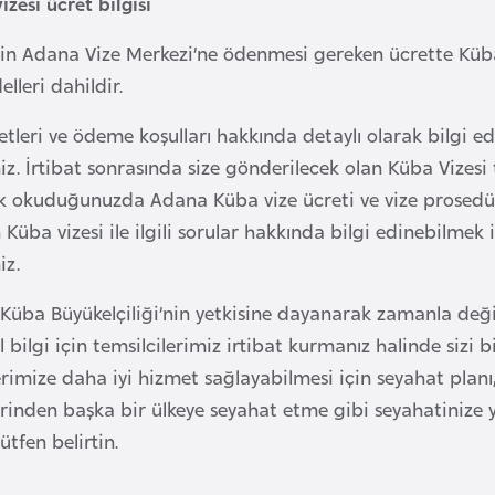
zesi ücret bilgisi
çin Adana Vize Merkezi’ne ödenmesi gereken ücrette Küba
elleri dahildir.
etleri ve ödeme koşulları hakkında detaylı olarak bilgi ed
iz. İrtibat sonrasında size gönderilecek olan Küba Vizesi 
ak okuduğunuzda Adana Küba vize ücreti ve vize prosedürl
 Küba vizesi ile ilgili sorular hakkında bilgi edinebilmek
iz.
i Küba Büyükelçiliği’nin yetkisine dayanarak zamanla deği
 bilgi için temsilcilerimiz irtibat kurmanız halinde sizi b
rimize daha iyi hizmet sağlayabilmesi için seyahat planı
inden başka bir ülkeye seyahat etme gibi seyahatinize yön
ütfen belirtin.