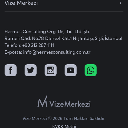
Vize Merkezi
e
y
n
Hermes Consulting Org. Dış. Tic. Ltd. Şti.
B
Rumeli Cad. No:78 Daire:4 Kat:1 Nişantaşı, Şişli, İstanbul
a
Telefon: +90 212 287 1111
n
E-posta:
info@hermesconsulting.com.tr
g
l
a
d
e
ş
B
Vize Merkezi © 2026 Tüm Hakları Saklıdır.
e
KVKK Metni
l