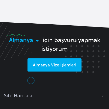
a
A
z
e
r
Almanya
için başvuru yapmak
b
istiyorum
a
y
c
Almanya
Vize İşlemleri
a
n
B
a
Site Haritası
h
r