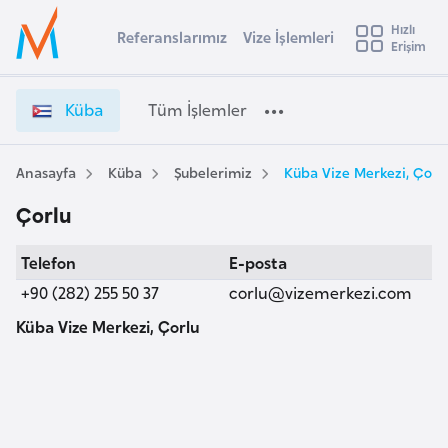
u
Hızlı
s
Referanslarımız
Vize İşlemleri
Başvuru yapmak istediğiniz ülkeyi seçin
Erişim
K
İ
Üye
t
Ülke Seçimi
ü
Girişi
r
b
l
Küba
Tüm İşlemler
a
a
l
e
V
y
i
Anasayfa
Küba
Şubelerimiz
Küba Vize Merkezi, Çorl
t
a
z
Çorlu
e
i
İ
A
Telefon
E-posta
ş
ş
v
l
+90 (282) 255 50 37
corlu@vizemerkezi.com
u
i
e
s
Küba Vize Merkezi, Çorlu
m
m
t
l
u
e
r
r
y
i