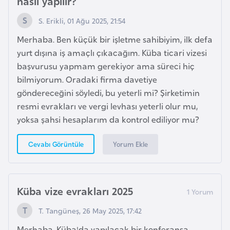
nasıl yapılır?
k
a
S. Erikli, 01 Ağu 2025, 21:54
Merhaba. Ben küçük bir işletme sahibiyim, ilk defa
D
yurt dışına iş amaçlı çıkacağım. Küba ticari vizesi
e
başvurusu yapmam gerekiyor ama süreci hiç
m
bilmiyorum. Oradaki firma davetiye
o
göndereceğini söyledi, bu yeterli mi? Şirketimin
k
resmi evrakları ve vergi levhası yeterli olur mu,
r
yoksa şahsi hesaplarım da kontrol ediliyor mu?
a
t
Yorum Ekle
Cevabı Görüntüle
i
k
K
Küba vize evrakları 2025
o
n
T. Tangüneş, 26 May 2025, 17:42
g
Merhaba, Küba'da yapılacak bir konferansa