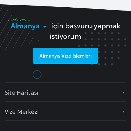
e
n
i
Almanya
için başvuru yapmak
s
istiyorum
t
a
n
Almanya
Vize İşlemleri
E
s
t
Site Haritası
o
n
y
Vize Merkezi
a