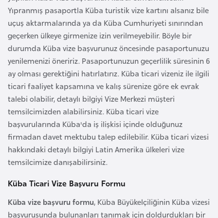
i
Yıpranmış pasaportla Küba turistik vize kartını alsanız bile
n
uçuş aktarmalarında ya da Küba Cumhuriyeti sınırından
geçerken ülkeye girmenize izin verilmeyebilir. Böyle bir
B
durumda Küba vize başvurunuz öncesinde pasaportunuzu
o
yenilemenizi öneririz. Pasaportunuzun geçerlilik süresinin 6
s
ay olması gerektiğini hatırlatırız. Küba ticari vizeniz ile ilgili
n
ticari faaliyet kapsamına ve kalış sürenize göre ek evrak
a
talebi olabilir, detaylı bilgiyi Vize Merkezi müşteri
H
temsilcimizden alabilirsiniz. Küba ticari vize
e
başvurularında Küba'da iş ilişkisi içinde olduğunuz
r
firmadan davet mektubu talep edilebilir. Küba ticari vizesi
s
hakkındaki detaylı bilgiyi Latin Amerika ülkeleri vize
e
temsilcimize danışabilirsiniz.
k
Küba Ticari Vize Başvuru Formu
B
Küba vize başvuru formu
, Küba Büyükelçiliğinin Küba vizesi
u
başvurusunda bulunanları tanımak için doldurdukları bir