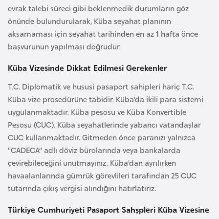
F
evrak talebi süreci gibi beklenmedik durumların göz
a
önünde bulundurularak, Küba seyahat planının
s
aksamaması için seyahat tarihinden en az 1 hafta önce
o
başvurunun yapılması doğrudur.
Küba Vizesinde Dikkat Edilmesi Gerekenler
Ç
T.C. Diplomatik ve hususi pasaport sahipleri hariç T.C.
a
Küba vize prosedürüne tabidir. Küba’da ikili para sistemi
d
uygulanmaktadır. Küba pesosu ve Küba Konvertible
Pesosu (CUC). Küba seyahatlerinde yabancı vatandaşlar
Ç
CUC kullanmaktadır. Gitmeden önce paranızı yalnızca
e
“CADECA” adlı döviz bürolarında veya bankalarda
k
çevirebileceğini unutmayınız. Küba’dan ayrılırken
C
havaalanlarında gümrük görevlileri tarafından 25 CUC
u
tutarında çıkış vergisi alındığını hatırlatırız.
m
h
Türkiye Cumhuriyeti Pasaport Sahşpleri Küba Vizesine
u