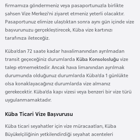
a
firmamıza göndermeniz veya pasaportunuzla birlikte
şahsen Vize Merkezi’ni ziyaret etmeniz yeterli olacaktır.
A
Pasaportunuz elimize ulaştıktan sonra aynı gün içinde vize
z
başvurunuzu gerçekleştirecek, Küba vize kartınızı
e
tarafınıza ileteceğiz.
r
Küba’dan 72 saate kadar havalimanından ayrılmadan
b
transit geçeceğiniz durumlarda
Küba Konsolosluğu
vize
a
talep etmemektedir. Ancak hava limanından ayrılmak
y
durumunda olduğunuz durumlarda Küba’da 1 günlükte
c
olsa konaklayacağınız durumlarda vize almanız
a
gerekecektir. Küba’da kapı vizesi veya benzeri bir vize türü
n
uygulanmamaktadır.
B
Küba Ticari Vize Başvurusu
a
Küba ticari seyahatler için vize müracaatları, Küba
h
Büyükelçiliğinin yetkilendirdiği seyahat acenteleri
r