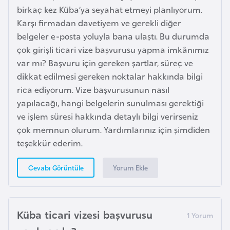
i
birkaç kez Küba’ya seyahat etmeyi planlıyorum.
b
Karşı firmadan davetiyem ve gerekli diğer
u
belgeler e-posta yoluyla bana ulaştı. Bu durumda
t
çok girişli ticari vize başvurusu yapma imkânımız
i
var mı? Başvuru için gereken şartlar, süreç ve
dikkat edilmesi gereken noktalar hakkında bilgi
Ç
rica ediyorum. Vize başvurusunun nasıl
i
yapılacağı, hangi belgelerin sunulması gerektiği
n
ve işlem süresi hakkında detaylı bilgi verirseniz
çok memnun olurum. Yardımlarınız için şimdiden
teşekkür ederim.
D
a
Yorum Ekle
Cevabı Görüntüle
n
i
m
a
Küba ticari vizesi başvurusu
r