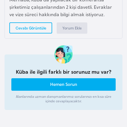
o
şirketimiz çalışanlarından 2 kişi davetli. Evraklar
ve vize süreci hakkında bilgi almak istiyoruz.
B
u
Yorum Ekle
Cevabı Görüntüle
l
g
a
r
i
Küba ile ilgili farklı bir sorunuz mu var?
s
t
Hemen Sorun
a
n
Alanlarında uzman danışmanlarımız sorularınızı en kısa süre
içinde cevaplayacaktır.
E
r
m