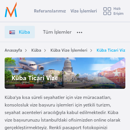
u
Hızlı
s
Referanslarımız
Vize İşlemleri
Başvuru yapmak istediğiniz ülkeyi seçin
Erişim
K
İ
Üye
t
Ülke Seçimi
ü
Girişi
r
b
l
Küba
Tüm İşlemler
a
a
l
e
V
y
i
Anasayfa
Küba
Küba Vize İşlemleri
Küba Ticari Vize
t
a
z
e
i
İ
A
Küba Ticari Vize
ş
ş
v
l
u
i
e
s
Küba’ya kısa süreli seyahatler için vize müracaatları,
m
m
t
l
konsolosluk vize başvuru işlemleri için yetkili turizm,
u
e
seyahat acenteleri aracılığıyla kabul edilmektedir. Küba
r
r
vize başvurunuzu İstanbul’daki ofisimizden online olarak
y
i
gerçekleştirmekteyiz. Renkli pasaport fotokopinizi