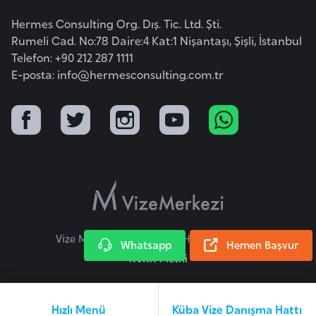
E
t
Hermes Consulting Org. Dış. Tic. Ltd. Şti.
i
Rumeli Cad. No:78 Daire:4 Kat:1 Nişantaşı, Şişli, İstanbul
Telefon: +90 212 287 1111
y
E-posta:
info@hermesconsulting.com.tr
o
p
y
a
F
i
l
d
Vize Merkezi © 2026 Tüm Hakları Saklıdır.
Whatsapp
Hemen Başvur
i
KVKK Metni
ş
i
S
Hızlı Menü
Küba Vize Danışma Hattı