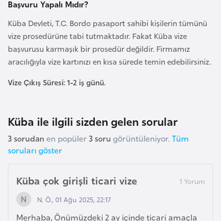
Başvuru Yapalı Mıdır?
r
Küba Devleti, T.C. Bordo pasaport sahibi kişilerin tümünü
i
vize prosedürüne tabi tutmaktadır. Fakat Küba vize
y
başvurusu karmaşık bir prosedür değildir. Firmamız
e
aracılığıyla vize kartınızı en kısa sürede temin edebilirsiniz.
t
i
Vize Çıkış Süresi: 1-2 iş günü.
C
e
Küba ile ilgili sizden gelen sorular
z
3 sorudan
en popüler
3 soru
görüntüleniyor.
Tüm
a
soruları göster
y
i
Küba çok girişli ticari vize
r
N. Ö., 01 Ağu 2025, 22:17
C
Merhaba, Önümüzdeki 2 ay içinde ticari amaçla