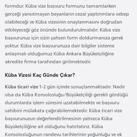
l
formdur. Küba vize başvuru formunu tamamlarken
g
gerçeği yansıtmayan beyanların cezai yaptırımlara sebep
a
olabileceği ve Küba vizesinin onaylanmasını doğrudan
r
etkileyeceği göz önünde bulundurulmalıdır. Küba vize
i
başvurunuz için sizin şahsen form doldurmanıza gerek
s
yoktur. Küba vize başvurunuza dair bilgiler sisteme
t
anlaşmalı olduğumuz Küba Ankara Büyükelçiliğine
a
akredite firma tarafından girilmektedir.
n
Küba Vizesi Kaç Günde Çıkar?
B
Küba ticari vize
1-2 gün içinde sonuçlanmaktadır. Nadir
u
olsa da Küba Konsolosluğu/Büyükelçiliği gerekli gördüğü
r
durumlarda işlem süresini uzatabilmekte ve başvuru
k
sahibini mülakata çağırabilemektedir. Küba ticari vize
i
başvurunuzun değerlendirilmesinin yalnızca Küba
n
Büyükelçiliğine ait olduğunu hatırlatırız. Küba
a
Konsolosluğunun randevu tarihlerinin yoğunluğu ve ek