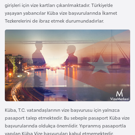
girişleri için vize kartları çıkarılmaktadır. Türkiye’de
a
yaşayan yabancılar Küba vize başvurularında İkamet
r
Tezkerelerini de ibraz etmek durumundadırlar.
u
s
B
e
l
ç
i
k
a
Küba, T.C. vatandaşlarının vize başvurusu için yalnızca
B
pasaport talep etmektedir. Bu sebeple pasaport Küba vize
e
başvurularında oldukça önemlidir. Yıpranmış pasaportla
n
yapılan Küba Vize başvuruları kabul etmemektedir.