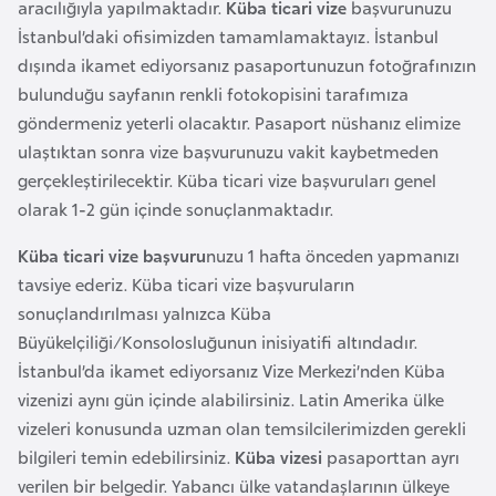
aracılığıyla yapılmaktadır.
Küba ticari vize
başvurunuzu
e
İstanbul’daki ofisimizden tamamlamaktayız. İstanbul
y
dışında ikamet ediyorsanız pasaportunuzun fotoğrafınızın
n
bulunduğu sayfanın renkli fotokopisini tarafımıza
göndermeniz yeterli olacaktır. Pasaport nüshanız elimize
B
ulaştıktan sonra vize başvurunuzu vakit kaybetmeden
a
gerçekleştirilecektir. Küba ticari vize başvuruları genel
n
olarak 1-2 gün içinde sonuçlanmaktadır.
g
l
Küba ticari vize başvuru
nuzu 1 hafta önceden yapmanızı
a
tavsiye ederiz. Küba ticari vize başvuruların
d
sonuçlandırılması yalnızca Küba
e
Büyükelçiliği/Konsolosluğunun inisiyatifi altındadır.
ş
İstanbul’da ikamet ediyorsanız Vize Merkezi’nden Küba
vizenizi aynı gün içinde alabilirsiniz. Latin Amerika ülke
vizeleri konusunda uzman olan temsilcilerimizden gerekli
B
bilgileri temin edebilirsiniz.
Küba vizesi
pasaporttan ayrı
e
verilen bir belgedir. Yabancı ülke vatandaşlarının ülkeye
l