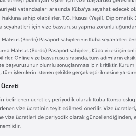
riyeti vatandaşları arasında Küba'ya seyahat edecek ola
 hakkına sahip olabilirler. T.C. Hususi (Yeşil), Diplomatik
 seyahatleri için vize başvurusu yapma zorunluluğundan
ahsus (Bordo) Pasaport sahiplerinin Küba seyahatleri önce
uma Mahsus (Bordo) Pasaport sahipleri, Küba vizesi için onl
lirler. Online vize başvurusu sırasında, tüm adımların eks
ize başvurusunun olumlu sonuçlanması için kritiktir. Kurum
, tüm işlemlerin istenen şekilde gerçekleştirilmesine yardı
 Ücreti
in belirlenen ücretler, periyodik olarak Küba Konsoloslu
rlenen vize ücretinin teyit edilmesi önerilir. Vize ücretler
ine vize ücretleri de periyodik olarak güncellendiğinden,
nemlidir.