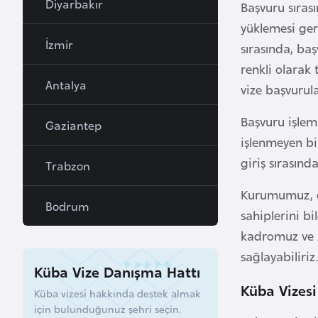
Diyarbakır
Başvuru sıras
a
yüklemesi ger
h
İzmir
sırasında, ba
r
renkli olarak
e
Antalya
vize başvurula
y
n
Başvuru işleml
Gaziantep
işlenmeyen bi
B
giriş sırasınd
Trabzon
a
n
Kurumumuz, on
Bodrum
g
sahiplerini b
l
kadromuz ve 2
a
sağlayabiliriz.
d
Küba Vize Danışma Hattı
e
Küba Vizesi
Küba vizesi hakkında destek almak
ş
için bulunduğunuz şehri seçin.