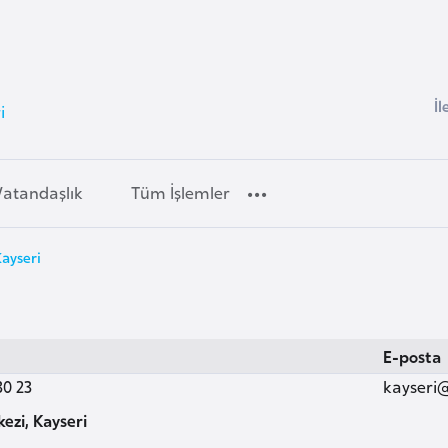
İl
i
Vatandaşlık
Tüm İşlemler
Kayseri
E-posta
30 23
kayseri
ezi, Kayseri