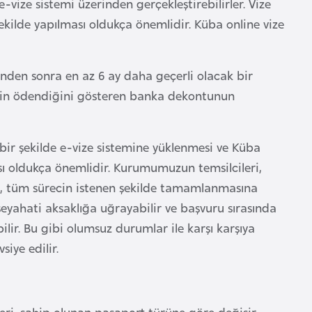
-vize sistemi üzerinden gerçekleştirebilirler. Vize
ekilde yapılması oldukça önemlidir. Küba online vize
tinden sonra en az 6 ay daha geçerli olacak bir
etinin ödendiğini gösteren banka dekontunun
z bir şekilde e-vize sistemine yüklenmesi ve Küba
sı oldukça önemlidir. Kurumumuzun temsilcileri,
ak, tüm sürecin istenen şekilde tamamlanmasına
eyahati aksaklığa uğrayabilir ve başvuru sırasında
ir. Bu gibi olumsuz durumlar ile karşı karşıya
iye edilir.
leri, sahip olunan pasaport türüne göre değişir.