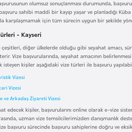
başvurusunun olumsuz sonuçlanması durumunda, başvuru s
şvuru sahibi maddi bir kayıp yaşar ve planladığı Küba s
la karşılaşmamak için tüm sürecin uygun bir şekilde yön
ürleri - Kayseri
 çeşitleri, diğer ülkelerde olduğu gibi seyahat amacı, süre
sterir. Vize başvurularında, seyahat amacının belirlenmesi
isteyen kişiler aşağıdaki vize türleri ile başvuru yapılabil
istik Vizesi
ari Vizesi
e ve Arkadaş Ziyareti Vizesi
t edecek kişiler, başvurularını online olarak e-vize siste
ırasında, uzman vize temsilcilerimizden danışmanlık dest
ize başvuru sürecinde başvuru sahiplerine doğru ve eksiks