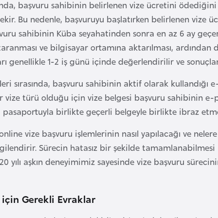
ında, başvuru sahibinin belirlenen vize ücretini ödediği
ekir. Bu nedenle, başvuruyu başlatırken belirlenen vize 
şvuru sahibinin Küba seyahatinden sonra en az 6 ay geçer
 taranması ve bilgisayar ortamına aktarılması, ardından d
rı genellikle 1-2 iş günü içinde değerlendirilir ve sonuçland
eri sırasında, başvuru sahibinin aktif olarak kullandığı e
r vize türü olduğu için vize belgesi başvuru sahibinin e-
a pasaportuyla birlikte geçerli belgeyle birlikte ibraz etm
line vize başvuru işlemlerinin nasıl yapılacağı ve neler
ilgilendirir. Sürecin hatasız bir şekilde tamamlanabilmesi
0 yılı aşkın deneyimimiz sayesinde vize başvuru sürecin
 için Gerekli Evraklar