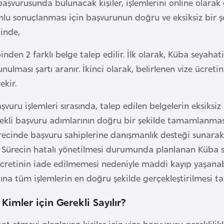
aşvurusunda bulunacak kişiler, işlemlerini online olarak e
mlu sonuçlanması için başvurunun doğru ve eksiksiz bir ş
inde,
inden 2 farklı belge talep edilir. İlk olarak, Küba seyaha
nulması şartı aranır. İkinci olarak, belirlenen vize ücr
ekir.
şvuru işlemleri sırasında, talep edilen belgelerin eksiksi
erekli başvuru adımlarının doğru bir şekilde tamamlanma
ürecinde başvuru sahiplerine danışmanlık desteği sunar
. Sürecin hatalı yönetilmesi durumunda planlanan Küba s
cretinin iade edilmemesi nedeniyle maddi kayıp yaşanabil
a tüm işlemlerin en doğru şekilde gerçekleştirilmesi tavs
Kimler için Gerekli Sayılır?
at etmeyi planlayan kişiler için vize başvurusu gereklilik