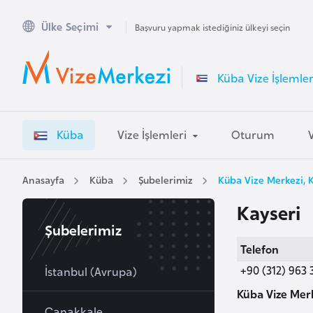
Ülke Seçimi
A
Başvuru yapmak istediğiniz ülkeyi seçin
v
u
Küba Vize İşlemler
s
t
r
Küba
Vize İşlemleri
Oturum
a
l
y
Anasayfa
Küba
Şubelerimiz
Küba Vize Merkezi, 
a
Kayseri
Şubelerimiz
A
Telefon
v
+90 (312) 963 
u
İstanbul (Avrupa)
s
Küba Vize Merk
t
Çanakkale