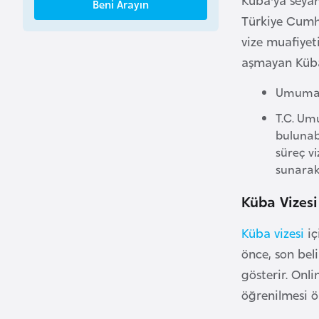
Beni Arayın
B
Türkiye Cumhu
e
vize muafiyeti
n
aşmayan Küba
i
n
Umuma M
T.C. Um
B
bulunabi
o
süreç v
s
sunarak
n
Küba Vizesi
a
H
Küba vizesi
iç
e
önce, son beli
r
gösterir. Onl
s
e
öğrenilmesi ö
k