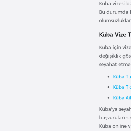
Küba vizesi 
Bu durumda ba
B
olumsuzluklar
u
l
Küba Vize T
g
a
Küba için vize
r
değişiklik gö
i
seyahat etmek 
s
t
Küba Tur
a
Küba Tic
n
Küba Ail
B
Küba'ya seyaha
u
başvuruları s
r
Küba online v
k