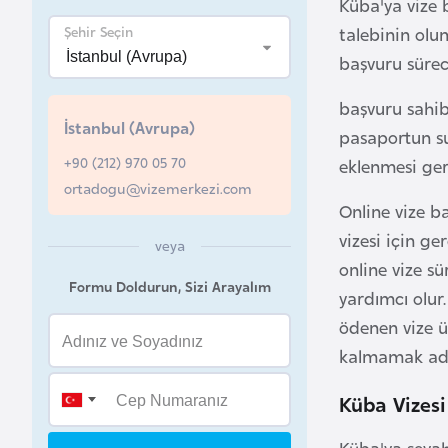
Küba'ya vize b
Şehir Seçin
talebinin olu
B
e
başvuru sürec
l
başvuru sahib
a
İstanbul (Avrupa)
pasaportun su
r
+90 (212) 970 05 70
u
eklenmesi ger
ortadogu@vizemerkezi.com
s
Online vize ba
vizesi için g
veya
B
online vize s
e
Formu Doldurun, Sizi Arayalım
yardımcı olur
l
ödenen vize ü
ç
i
kalmamak adın
k
Küba Vizesi 
a
Küba'ya seyah