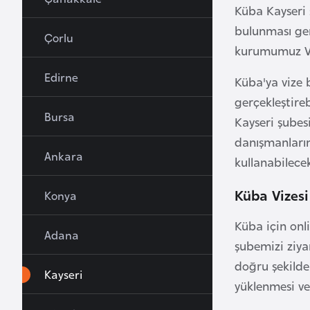
Küba Kayseri 
u
bulunması ger
r
Çorlu
y
kurumumuz Viz
a
Edirne
Küba'ya vize 
gerçekleştireb
A
Bursa
Kayseri şubesi
z
danışmanlarım
e
Ankara
r
kullanabilecek
b
Küba Vizesi
Konya
a
y
Küba için onl
c
Adana
şubemizi ziya
a
doğru şekilde
n
Kayseri
yüklenmesi ve
B