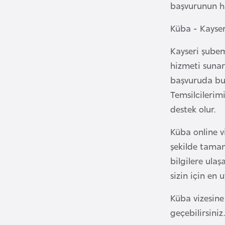
başvurunun ha
i
n
Küba - Kayse
a
Kayseri şubem
F
a
hizmeti sunar
s
başvuruda bul
o
Temsilcilerim
destek olur.
Ç
Küba online v
a
şekilde tamam
d
bilgilere ula
sizin için en 
Ç
e
Küba vizesine
k
geçebilirsini
C