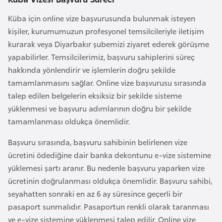
e
Küba için online vize başvurusunda bulunmak isteyen
y
kişiler, kurumumuzun profesyonel temsilcileriyle iletişim
n
kurarak veya Diyarbakır şubemizi ziyaret ederek görüşme
yapabilirler. Temsilcilerimiz, başvuru sahiplerini süreç
B
hakkında yönlendirir ve işlemlerin doğru şekilde
a
tamamlanmasını sağlar. Online vize başvurusu sırasında
n
talep edilen belgelerin eksiksiz bir şekilde sisteme
g
yüklenmesi ve başvuru adımlarının doğru bir şekilde
l
tamamlanması oldukça önemlidir.
a
d
Başvuru sırasında, başvuru sahibinin belirlenen vize
e
ücretini ödediğine dair banka dekontunu e-vize sistemine
ş
yüklemesi şartı aranır. Bu nedenle başvuru yaparken vize
ücretinin doğrulanması oldukça önemlidir. Başvuru sahibi,
seyahatten sonraki en az 6 ay süresince geçerli bir
B
pasaport sunmalıdır. Pasaportun renkli olarak taranması
e
ve e-vize sistemine yüklenmesi talep edilir. Online vize
l