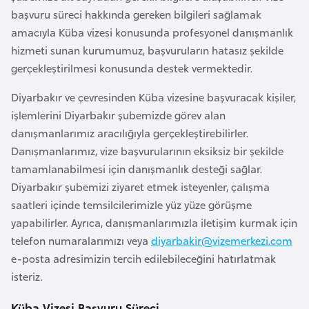
a
başvuru süreci hakkında gereken bilgileri sağlamak
amacıyla Küba vizesi konusunda profesyonel danışmanlık
A
hizmeti sunan kurumumuz, başvuruların hatasız şekilde
z
gerçekleştirilmesi konusunda destek vermektedir.
e
Diyarbakır ve çevresinden Küba vizesine başvuracak kişiler,
r
işlemlerini Diyarbakır şubemizde görev alan
b
danışmanlarımız aracılığıyla gerçekleştirebilirler.
a
Danışmanlarımız, vize başvurularının eksiksiz bir şekilde
y
tamamlanabilmesi için danışmanlık desteği sağlar.
c
Diyarbakır şubemizi ziyaret etmek isteyenler, çalışma
a
saatleri içinde temsilcilerimizle yüz yüze görüşme
n
yapabilirler. Ayrıca, danışmanlarımızla iletişim kurmak için
telefon numaralarımızı veya
diyarbakir@vizemerkezi.com
B
e-posta adresimizin tercih edilebileceğini hatırlatmak
a
isteriz.
h
r
Küba Vizesi Başvuru Süreci