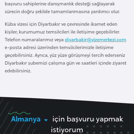
i
başvuru sahiplerine danışmanlık desteği sağlayarak
b
sürecin doğru şekilde tamamlanmasına yardımcı olur.
u
Küba vizesi için Diyarbakır ve çevresinde ikamet eden
t
kişiler, kurumumuz temsilcileri ile iletişime geçebilirler.
i
Telefon numaralarımız veya
diyarbakir@vizemerkezi.com
e-posta adresi üzerinden temsilcilerimizle iletişime
Ç
geçebilirsiniz. Ayrıca, yüz yüze görüşmeyi tercih ederseniz
i
Diyarbakır şubemizi çalışma gün ve saatleri içinde ziyaret
n
edebilirsiniz.
D
a
n
i
m
Almanya
için başvuru yapmak
a
istiyorum
r