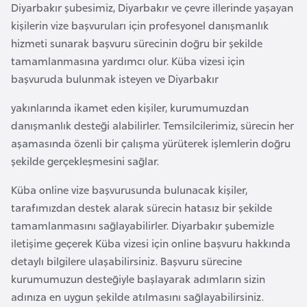
i
Diyarbakır şubesimiz, Diyarbakır ve çevre illerinde yaşayan
n
kişilerin vize başvuruları için profesyonel danışmanlık
hizmeti sunarak başvuru sürecinin doğru bir şekilde
tamamlanmasına yardımcı olur. Küba vizesi için
B
başvuruda bulunmak isteyen ve Diyarbakır
o
s
yakınlarında ikamet eden kişiler, kurumumuzdan
n
danışmanlık desteği alabilirler. Temsilcilerimiz, sürecin her
a
aşamasında özenli bir çalışma yürüterek işlemlerin doğru
H
şekilde gerçekleşmesini sağlar.
e
r
Küba online vize başvurusunda bulunacak kişiler,
s
tarafımızdan destek alarak sürecin hatasız bir şekilde
e
tamamlanmasını sağlayabilirler. Diyarbakır şubemizle
k
iletişime geçerek Küba vizesi için online başvuru hakkında
detaylı bilgilere ulaşabilirsiniz. Başvuru sürecine
kurumumuzun desteğiyle başlayarak adımların sizin
B
adınıza en uygun şekilde atılmasını sağlayabilirsiniz.
u