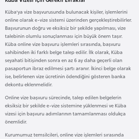
r
Küba'ya vize başvurusunda bulunacak kişiler, işlemlerini
i
online olarak e-vize sistemi üzerinden gerçekleştirebilirler.
y
Başvurunun doğru ve eksiksiz bir şekilde yapılması, vize
e
talebinin olumlu sonuçlanması için büyük önem taşır.
t
Küba online vize başvuru işlemleri sırasında, başvuru
i
sahibinden iki farklı belge talep edilir. İlk olarak, Küba
seyahati bitişinden sonra en az 6 ay daha geçerli olan
C
pasaportun ibraz edilmesi şartı aranır. İkinci belge olarak
e
ise, belirlenen vize ücretinin ödendiğini gösteren banka
z
dekontu eklenmelidir.
a
Online vize başvuru sürecinde, talep edilen belgelerin
y
eksiksiz bir şekilde e-vize sistemine yüklenmesi ve Küba
i
vizesi için başvuru adımlarının tamamlanması oldukça
r
önemlidir.
C
Kurumumuz temsilcileri, online vize işlemleri sırasında