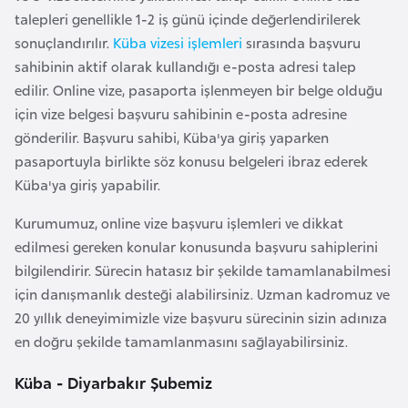
talepleri genellikle 1-2 iş günü içinde değerlendirilerek
a
sonuçlandırılır.
Küba vizesi işlemleri
sırasında başvuru
r
sahibinin aktif olarak kullandığı e-posta adresi talep
u
edilir. Online vize, pasaporta işlenmeyen bir belge olduğu
s
için vize belgesi başvuru sahibinin e-posta adresine
gönderilir. Başvuru sahibi, Küba'ya giriş yaparken
B
pasaportuyla birlikte söz konusu belgeleri ibraz ederek
e
Küba'ya giriş yapabilir.
l
ç
Kurumumuz, online vize başvuru işlemleri ve dikkat
i
edilmesi gereken konular konusunda başvuru sahiplerini
k
bilgilendirir. Sürecin hatasız bir şekilde tamamlanabilmesi
a
için danışmanlık desteği alabilirsiniz. Uzman kadromuz ve
20 yıllık deneyimimizle vize başvuru sürecinin sizin adınıza
en doğru şekilde tamamlanmasını sağlayabilirsiniz.
B
e
Küba - Diyarbakır Şubemiz
n