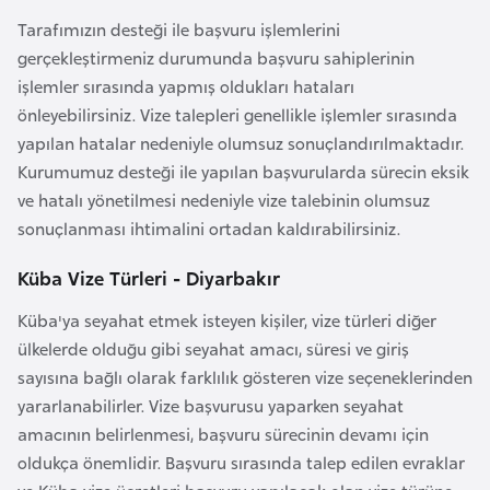
l
Tarafımızın desteği ile başvuru işlemlerini
g
gerçekleştirmeniz durumunda başvuru sahiplerinin
a
işlemler sırasında yapmış oldukları hataları
r
önleyebilirsiniz. Vize talepleri genellikle işlemler sırasında
i
yapılan hatalar nedeniyle olumsuz sonuçlandırılmaktadır.
s
Kurumumuz desteği ile yapılan başvurularda sürecin eksik
t
ve hatalı yönetilmesi nedeniyle vize talebinin olumsuz
a
sonuçlanması ihtimalini ortadan kaldırabilirsiniz.
n
Küba Vize Türleri - Diyarbakır
B
Küba'ya seyahat etmek isteyen kişiler, vize türleri diğer
u
ülkelerde olduğu gibi seyahat amacı, süresi ve giriş
r
sayısına bağlı olarak farklılık gösteren vize seçeneklerinden
k
yararlanabilirler. Vize başvurusu yaparken seyahat
i
amacının belirlenmesi, başvuru sürecinin devamı için
n
oldukça önemlidir. Başvuru sırasında talep edilen evraklar
a