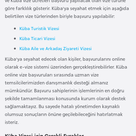
ve Küba vize ücretleri başvuru yapılacak olan vize türüne
F
göre farklılık gösterir. Küba'ya seyahat etmek için aşağıda
a
belirtilen vize türlerinden biriyle başvuru yapılabilir:
s
o
Küba Turistik Vizesi
Küba Ticari Vizesi
Ç
Küba Aile ve Arkadaş Ziyareti Vizesi
a
Küba'ya seyahat edecek olan kişiler, başvurularını online
d
olarak e-vize sistemi üzerinden gerçekleştirebilirler. Küba
online vize başvuruları sırasında uzman vize
Ç
temsilcilerimizden danışmanlık desteği almanız
e
mümkündür. Başvuru sahiplerinin işlemlerinin en doğru
k
şekilde tamamlanması konusunda kurum olarak destek
C
sağlamaktayız. Bu sayede hatalı yönetimden kaynaklı
u
olumsuz sonuçların önüne geçilebileceğini hatırlatmak
m
isteriz.
h
u
Küba Vizesi için Gerekli Evraklar