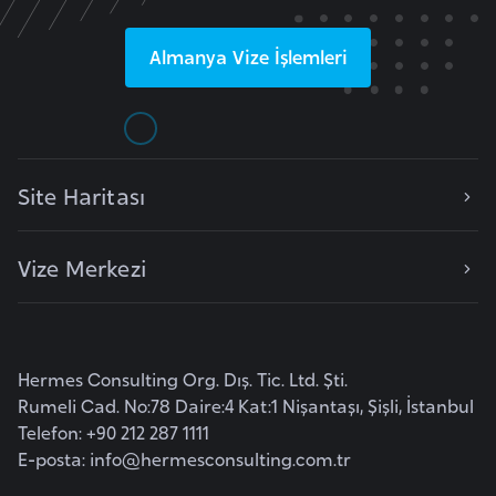
k
a
Almanya
Vize İşlemleri
D
e
m
Site Haritası
o
k
r
Vize Merkezi
a
t
i
k
Hermes Consulting Org. Dış. Tic. Ltd. Şti.
K
Rumeli Cad. No:78 Daire:4 Kat:1 Nişantaşı, Şişli, İstanbul
o
Telefon: +90 212 287 1111
n
E-posta:
info@hermesconsulting.com.tr
g