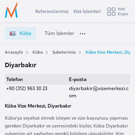
u
Hızlı
s
Referanslarımız
Vize İşlemleri
Başvuru yapmak istediğiniz ülkeyi seçin
Erişim
K
İ
Üye
t
Ülke Seçimi
ü
Girişi
r
b
l
Küba
Tüm İşlemler
a
a
l
e
V
y
i
Anasayfa
Küba
Şubelerimiz
Küba Vize Merkezi, Diya
t
a
z
Diyarbakır
e
i
İ
A
Telefon
E-posta
ş
ş
v
l
+90 (312) 963 30 23
diyarbakir@vizemerkezi.c
u
i
e
om
s
m
Küba Vize Merkezi, Diyarbakır
m
t
l
u
e
Küba'ya seyahat etmek isteyen ve vize başvurusu yapması
r
r
gereken Diyarbakır ve çevresindeki kişiler, Küba Diyarbakır
y
i
şubemize ait sayfadan gerekli bilgilere ulaşabilirler. Vize