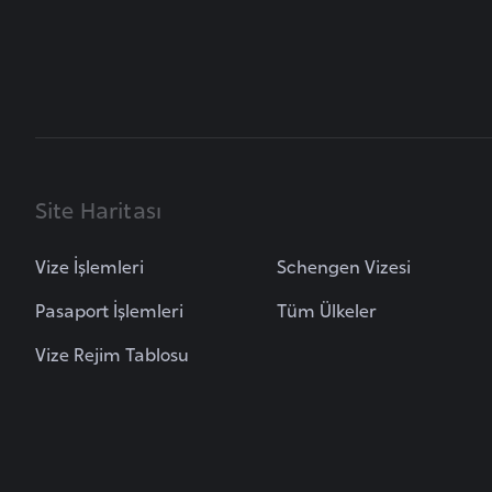
B
u
l
g
a
r
Site Haritası
i
s
Vize İşlemleri
Schengen Vizesi
t
Pasaport İşlemleri
Tüm Ülkeler
a
n
Vize Rejim Tablosu
B
u
r
k