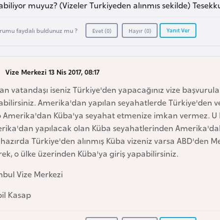
biliyor muyuz? (Vizeler Turkiyeden alınmıs sekilde) Tesekk
Yanıt Ver
rumu faydalı buldunuz mu ?
Evet (
0
)
Hayır (
0
)
Vize Merkezi 13 Nis 2017, 08:17
an vatandaşı iseniz Türkiye'den yapacağınız vize başvurul
bilirsiniz. Amerika'dan yapılan seyahatlerde Türkiye'den ve
 Amerika'dan Küba'ya seyahat etmenize imkan vermez. U Bu 
rika'dan yapılacak olan Küba seyahatlerinden Amerika'd
i hazırda Türkiye'den alınmış Küba vizeniz varsa ABD'den M
ek, o ülke üzerinden Küba'ya giriş yapabilirsiniz.
nbul Vize Merkezi
pil Kasap