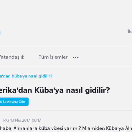
İl
i
Vatandaşlık
Tüm İşlemler
'dan Küba'ya nasıl gidilir?
rika'dan Küba'ya nasıl gidilir?
gi Sayfasına Dön
P.G 13 Nis 2017, 08:17
haba, Almanlara küba vizesi var mı? Miamiden Küba'ya Alm