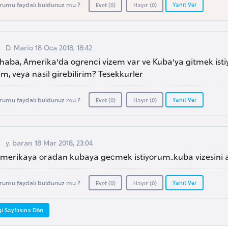
Yanıt Ver
rumu faydalı buldunuz mu ?
Evet (
0
)
Hayır (
0
)
D. Mario 18 Oca 2018, 18:42
haba, Amerika'da ogrenci vizem var ve Kuba'ya gitmek istiy
m, veya nasil girebilirim? Tesekkurler
Yanıt Ver
rumu faydalı buldunuz mu ?
Evet (
0
)
Hayır (
0
)
y. baran 18 Mar 2018, 23:04
 amerikaya oradan kubaya gecmek istiyorum..kuba vizesin
Yanıt Ver
rumu faydalı buldunuz mu ?
Evet (
0
)
Hayır (
0
)
gi Sayfasına Dön