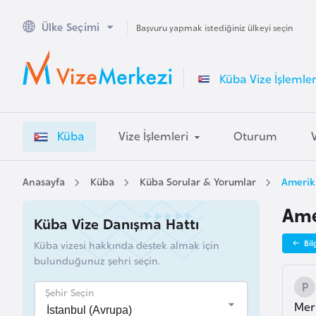
Ülke Seçimi
A
Başvuru yapmak istediğiniz ülkeyi seçin
v
u
Küba Vize İşlemler
s
t
r
Küba
Vize İşlemleri
Oturum
a
l
y
Anasayfa
Küba
Küba Sorular & Yorumlar
Amerika
a
Ame
Küba Vize Danışma Hattı
A
Küba vizesi hakkında destek almak için
Bil
v
bulunduğunuz şehri seçin.
u
s
Şehir Seçin
Mer
t