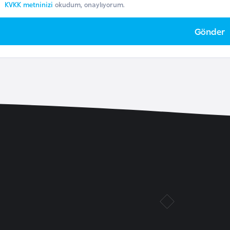
KVKK metninizi
okudum, onaylıyorum.
Gönder