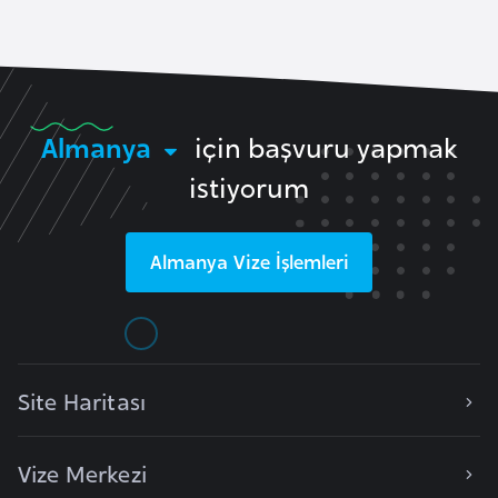
i
n
B
o
Almanya
için başvuru yapmak
s
istiyorum
n
a
H
Almanya
Vize İşlemleri
e
r
s
e
k
Site Haritası
B
Vize Merkezi
u