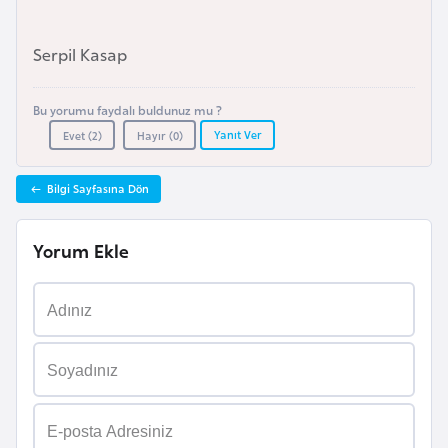
e
y
Serpil Kasap
n
Bu yorumu faydalı buldunuz mu ?
B
Yanıt Ver
Evet (
2
)
Hayır (
0
)
a
n
Bilgi Sayfasına Dön
g
l
Yorum Ekle
a
d
e
ş
B
e
l