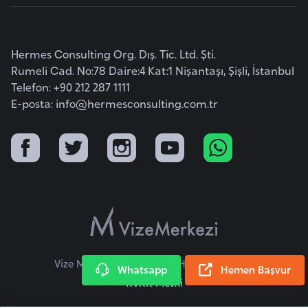
l
g
a
Hermes Consulting Org. Dış. Tic. Ltd. Şti.
r
Rumeli Cad. No:78 Daire:4 Kat:1 Nişantaşı, Şişli, İstanbul
i
Telefon: +90 212 287 1111
s
E-posta:
info@hermesconsulting.com.tr
t
a
n
B
u
r
k
Vize Merkezi © 2026 Tüm Hakları Saklıdır.
i
Whatsapp
Hemen Başvur
n
KVKK Metni
a