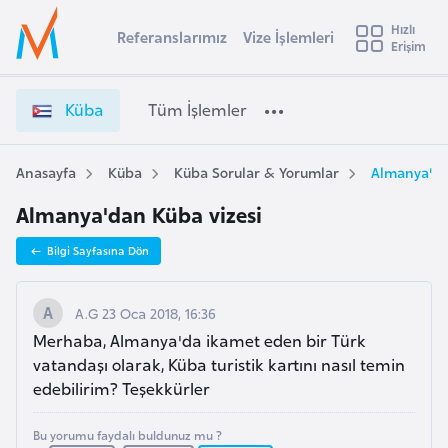
u
Hızlı
s
Referanslarımız
Vize İşlemleri
Başvuru yapmak istediğiniz ülkeyi seçin
Erişim
K
İ
Üye
t
Ülke Seçimi
ü
Girişi
r
b
l
Küba
Tüm İşlemler
a
a
l
e
V
y
i
Anasayfa
Küba
Küba Sorular & Yorumlar
Almanya'da
t
a
z
Almanya'dan Küba vizesi
e
i
İ
A
Bilgi Sayfasına Dön
ş
ş
v
l
u
i
e
A.G 23 Oca 2018, 16:36
s
m
Merhaba, Almanya'da ikamet eden bir Türk
m
t
l
vatandaşı olarak, Küba turistik kartını nasıl temin
u
e
edebilirim? Teşekkürler
r
r
y
i
Bu yorumu faydalı buldunuz mu ?