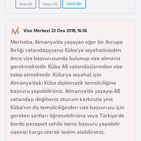
a
Yanıt Ver
Evet (
0
)
Hayır (
1
)
A
z
Vize Merkezi 23 Oca 2018, 16:36
e
Merhaba, Almanya’da yaşayan eğer bir Avrupa
r
Birliği vatandaşıysanız Küba’ya seyahatinizden
b
önce vize başvurusunda bulunup vize almanız
a
gerekmektedir. Küba AB vatandaşlarından vize
y
talep etmektedir. Küba’ya seyahat için
c
Almanya’daki Küba diplomatik temsilciliğine
a
başvuru yapabilirsiniz. Almanya’da yaşayıp AB
n
vatandaşı değilseniz oturum kartınızla yine
Küba’nın dış temsilciliğinden vize başvurusu için
B
gereken şartları öğrenebilirsiniz veya Türkiye'de
a
bordo pasaport sahibi iseniz başvuru yapabilir
h
vizenizi kargo olarak teslim alabilirsiniz.
r