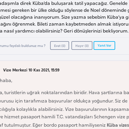
daşımla direk Küba’da buluşarak tatil yapacağız. Genelde b
ilmesi gereken bir ülke olduğu söylense de Noel döneminde 
güzel olacağına inanıyorum. Size yazma sebebim Küba’ya git
cağını öğrenmek. Bileti zaman kaybetmeden almak istiyor
 nasıl yardımcı olabilirsiniz? Geri dönüşlerinizi bekliyorum.
Yanıt Ver
rumu faydalı buldunuz mu ?
Evet (
0
)
Hayır (
0
)
Vize Merkezi 10 Kas 2021, 15:59
haba,
, turistlerin uğrak noktalarından biridir. Hava şartlarına ba
vurusu için tarafımıza başvurular oldukça yoğundur. Siz de
ılığıyla kolaylıkla alabilirsiniz. Vize başvurularının kapsama
ve hizmet pasaport hamili T.C. vatandaşları Schengen vize 
f tutulmuştur. Eğer bordo pasaport hamiliyseniz
Küba vizes