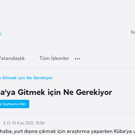
İl
i
Vatandaşlık
Tüm İşlemler
 Gitmek için Ne Gerekiyor
a'ya Gitmek için Ne Gerekiyor
gi Sayfasına Dön
E.O. 10 Kas 2021, 15:59
haba, yurt dışına çıkmak için araştırma yaparken Küba’ya u