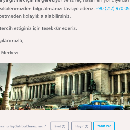
ilcilerimizden bilgi almanızı tavsiye ederiz.
+90 (212) 970 05
etmeden kolaylıkla alabilirsiniz.
 tercih ettiğiniz için teşekkür ederiz.
ılarımızla,
e Merkezi
Yanıt Ver
rumu faydalı buldunuz mu ?
Evet (
1
)
Hayır (
1
)