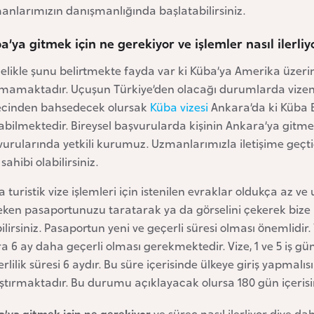
anlarımızın danışmanlığında başlatabilirsiniz.
a’ya gitmek için ne gerekiyor ve işlemler nasıl ilerliy
likle şunu belirtmekte fayda var ki Küba’ya Amerika üzerind
mamaktadır. Uçuşun Türkiye’den olacağı durumlarda vizenizi
ecinden bahsedecek olursak
Küba vizesi
Ankara’da ki Küba Bü
abilmektedir. Bireysel başvurularda kişinin Ankara’ya gitme
vurularında yetkili kurumuz. Uzmanlarımızla iletişime geç
 sahibi olabilirsiniz.
 turistik vize işlemleri için istenilen evraklar oldukça az v
ken pasaportunuzu taratarak ya da görselini çekerek bize ile
ilirsiniz. Pasaportun yeni ve geçerli süresi olması önemli
a 6 ay daha geçerli olması gerekmektedir. Vize, 1 ve 5 iş g
rlilik süresi 6 aydır. Bu süre içerisinde ülkeye giriş yapmalı
ştırmaktadır. Bu durumu açıklayacak olursa 180 gün içerisi
a’ya gitmek için ne gerekiyor
ve süreç nasıl ilerliyor diye da