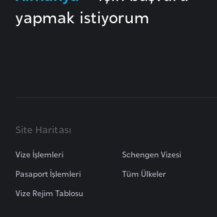
yapmak istiyorum
i
n
a
F
a
s
o
Ç
Site Haritası
a
d
Vize İşlemleri
Schengen Vizesi
Ç
Pasaport İşlemleri
Tüm Ülkeler
e
Vize Rejim Tablosu
k
C