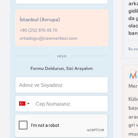
arka
u
gid
r
da 
İstanbul (Avrupa)
y
ola
a
+90 (212) 970 05 70
bana
ortadogu@vizemerkezi.com
A
Bu yo
z
veya
e
Formu Doldurun, Sizi Arayalım
r
b
Mer
a
y
Küba
c
baş
a
arac
n
gri 
mua
B