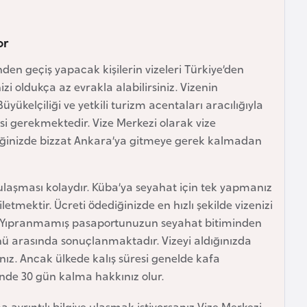
or
en geçiş yapacak kişilerin vizeleri Türkiye’den
 oldukça az evrakla alabilirsiniz. Vizenin
yükelçiliği ve yetkili turizm acentaları aracılığıyla
si gerekmektedir. Vize Merkezi olarak vize
tiğinizde bizzat Ankara’ya gitmeye gerek kalmadan
e ulaşması kolaydır. Küba’ya seyahat için tek yapmanız
tmektir. Ücreti ödediğinizde en hızlı şekilde vizenizi
dir. Yıpranmamış pasaportunuzun seyahat bitiminden
ünü arasında sonuçlanmaktadır. Vizeyi aldığınızda
sınız. Ancak ülkede kalış süresi genelde kafa
nde 30 gün kalma hakkınız olur.
ha ayrıntılı bilgiye ulaşmak istiyorsanız Vize Merkezi