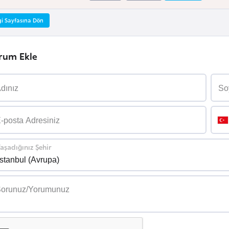
gi Sayfasına Dön
rum Ekle
aşadığınız Şehir