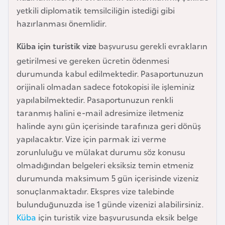
e
yetkili diplomatik temsilciliğin istediği gibi
y
hazırlanması önemlidir.
n
Küba için turistik vize
başvurusu gerekli evrakların
getirilmesi ve gereken ücretin ödenmesi
B
durumunda kabul edilmektedir. Pasaportunuzun
a
orijinali olmadan sadece fotokopisi ile işleminiz
n
yapılabilmektedir. Pasaportunuzun renkli
g
taranmış halini e-mail adresimize iletmeniz
l
halinde aynı gün içerisinde tarafınıza geri dönüş
a
yapılacaktır. Vize için parmak izi verme
d
zorunluluğu ve mülakat durumu söz konusu
e
olmadığından belgeleri eksiksiz temin etmeniz
ş
durumunda maksimum 5 gün içerisinde vizeniz
sonuçlanmaktadır. Ekspres vize talebinde
B
bulunduğunuzda ise 1 günde vizenizi alabilirsiniz.
e
Küba
için turistik vize başvurusunda eksik belge
l