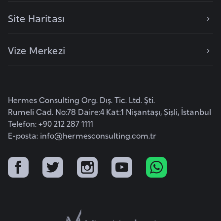
i
b
Site Haritası
u
t
Vize Merkezi
i
Ç
i
Hermes Consulting Org. Dış. Tic. Ltd. Şti.
n
Rumeli Cad. No:78 Daire:4 Kat:1 Nişantaşı, Şişli, İstanbul
Telefon: +90 212 287 1111
E-posta:
info@hermesconsulting.com.tr
D
a
n
i
m
a
r