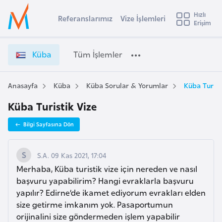
u
Hızlı
s
Referanslarımız
Vize İşlemleri
Başvuru yapmak istediğiniz ülkeyi seçin
Erişim
K
İ
Üye
t
Ülke Seçimi
ü
Girişi
r
b
l
Küba
Tüm İşlemler
a
a
l
e
V
y
i
Anasayfa
Küba
Küba Sorular & Yorumlar
Küba Turist
t
a
z
Küba Turistik Vize
e
i
İ
A
Bilgi Sayfasına Dön
ş
ş
v
l
u
i
e
S.A. 09 Kas 2021, 17:04
s
m
Merhaba, Küba turistik vize için nereden ve nasıl
m
t
l
başvuru yapabilirim? Hangi evraklarla başvuru
u
e
yapılır? Edirne’de ikamet ediyorum evrakları elden
r
r
size getirme imkanım yok. Pasaportumun
y
i
orijinalini size göndermeden işlem yapabilir