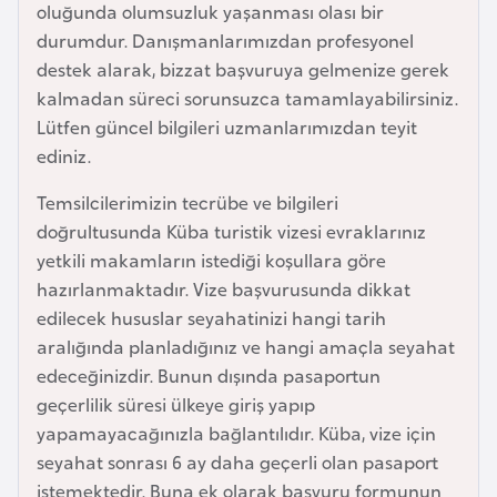
oluğunda olumsuzluk yaşanması olası bir
a
durumdur. Danışmanlarımızdan profesyonel
r
destek alarak, bizzat başvuruya gelmenize gerek
u
kalmadan süreci sorunsuzca tamamlayabilirsiniz.
s
Lütfen güncel bilgileri uzmanlarımızdan teyit
ediniz.
B
Temsilcilerimizin tecrübe ve bilgileri
e
doğrultusunda Küba turistik vizesi evraklarınız
l
yetkili makamların istediği koşullara göre
ç
hazırlanmaktadır. Vize başvurusunda dikkat
i
edilecek hususlar seyahatinizi hangi tarih
k
aralığında planladığınız ve hangi amaçla seyahat
a
edeceğinizdir. Bunun dışında pasaportun
geçerlilik süresi ülkeye giriş yapıp
B
yapamayacağınızla bağlantılıdır. Küba, vize için
e
seyahat sonrası 6 ay daha geçerli olan pasaport
n
istemektedir. Buna ek olarak başvuru formunun