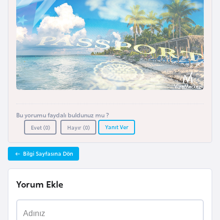
l
g
a
r
i
s
t
a
n
Bu yorumu faydalı buldunuz mu ?
Yanıt Ver
Evet (
0
)
Hayır (
0
)
B
u
Bilgi Sayfasına Dön
r
k
Yorum Ekle
i
n
a