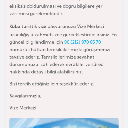
i
eksiksiz doldurulması ve doğru bilgilere yer
n
verilmesi gerekmektedir.
B
Küba turistik vize
başvurunuzu Vize Merkezi
o
aracılığıyla zahmetsizce gerçekleştirebilirsiniz. En
s
güncel bilgilendirme için
90 (212) 970 05 70
n
numaralı hattan temsilcilerimizle görüşmenizi
a
tavsiye ederiz. Temsilcilerimize seyahat
H
durumunuzu izah ederek evraklar ve süreç
e
hakkında detaylı bilgi alabilirsiniz.
r
Bizi tercih ettiğiniz için teşekkür ederiz.
s
e
Saygılarımızla,
k
Vize Merkezi
B
u