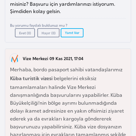
a
misiniz? Başvuru için yardımlarınızı istiyorum.
Şimdiden kolay gelsin.
A
Bu yorumu faydalı buldunuz mu ?
z
Yanıt Ver
Evet (
0
)
Hayır (
0
)
e
r
b
Vize Merkezi 09 Kas 2021, 17:04
a
y
Merhaba, bordo pasaport sahibi vatandaşlarımız
c
Küba turistik vizesi
belgelerini eksiksiz
a
tamamlamaları halinde Vize Merkezi
n
danışmanlığında başvurularını yapabilirler. Küba
Büyükelçiliği’nin bölge ayrımı bulunmadığında
B
dolayı ikamet adresinize en yakın ofisimizi ziyaret
a
ederek ya da evrakları kargoyla göndererek
h
başvurunuzu yapabilirsiniz. Küba vize dosyanızın
r
hazırlanması için evrakların tamamlanmış şekilde