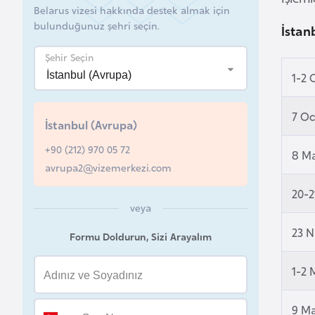
Belarus vizesi hakkında destek almak için
a
bulunduğunuz şehri seçin.
İstan
h
r
Şehir Seçin
e
1-2
y
n
7 O
İstanbul (Avrupa)
+90 (212) 970 05 72
B
8 M
avrupa2@vizemerkezi.com
a
n
20-
g
veya
l
23 N
Formu Doldurun, Sizi Arayalım
a
d
1-2 
e
ş
9 Ma