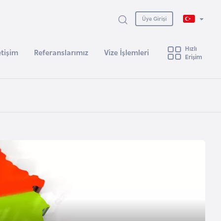
Üye Girişi
Hızlı
etişim
Referanslarımız
Vize İşlemleri
Erişim