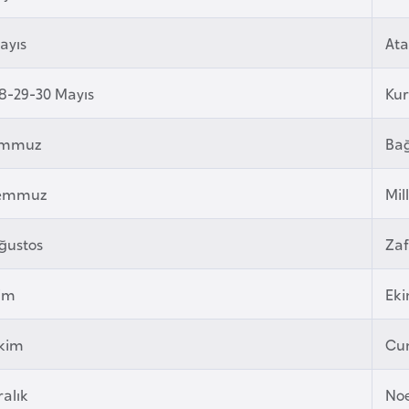
ayıs
Ata
8-29-30 Mayıs
Ku
emmuz
Bağ
Temmuz
Mil
ğustos
Za
kim
Ek
Ekim
Cu
ralık
Noe