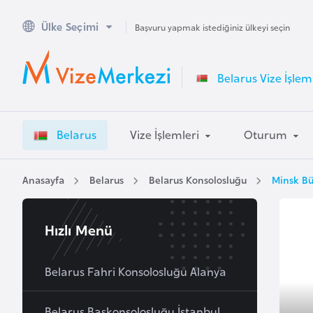
Ülke Seçimi
A
Başvuru yapmak istediğiniz ülkeyi seçin
v
u
Belarus Vize İşlem
s
t
r
Belarus
Vize İşlemleri
Oturum
a
l
y
Anasayfa
Belarus
Belarus Konsolosluğu
Minsk Bü
a
Hızlı Menü
A
v
u
Belarus Fahri Konsolosluğu Alanya
s
t
Belarus Başkonsolosluğu İstanbul