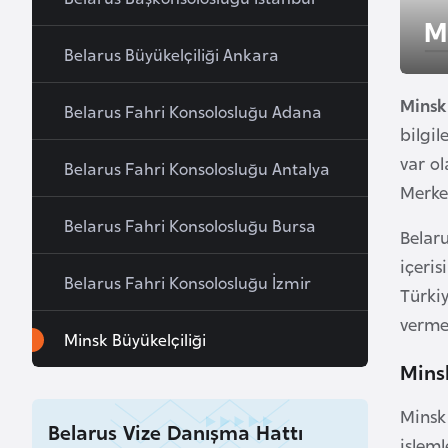
u
M
r
Belarus Büyükelçiliği Ankara
y
a
Minsk
Belarus Fahri Konsolosluğu Adana
bilgil
A
var o
Belarus Fahri Konsolosluğu Antalya
z
Merkez
e
Belarus Fahri Konsolosluğu Bursa
r
Belaru
b
içeri
Belarus Fahri Konsolosluğu İzmir
a
Türkiy
y
verme
c
Minsk Büyükelçiliği
a
Minsk
n
Minsk 
Belarus Vize Danışma Hattı
işlem
B