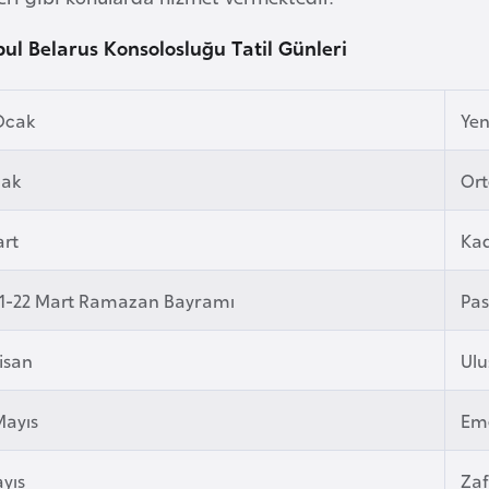
bul Belarus Konsolosluğu Tatil Günleri
 Ocak
Yeni
cak
Ort
art
Ka
21-22 Mart Ramazan Bayramı
Pas
isan
Ulu
Mayıs
Em
yıs
Za