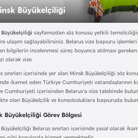
insk Büyükelçiliği
 Büyükelçiliği
sayfamızdan söz konusu yetkili temsilciliğin
ere ulaşım sağlayabilirsiniz. Belarus vize başvuru işlemle
lan bilgilerin incelenmesi süreç boyunca atılması gereke
i olarak vize
s sınırları içerisinde yer alan Minsk Büyükelçiliği söz ko
sinde ikamet eden Türkiye Cumhuriyeti vatandaşlarının k
e Cumhuriyeti içerisinden Belarus’a vize talebinde bulunac
kte olan Büyükelçilik ve konsolosluklara başvuruda bulun
 Büyükelçiliği Görev Bölgesi
Büyükelçiliği Belarus sınırları içerisinde yasal olarak i
leri gibi konularda hizmet vermektedir.