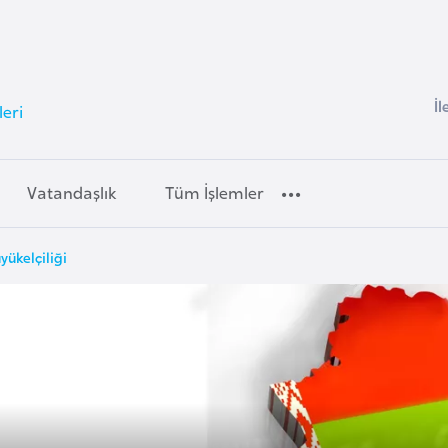
İl
leri
Vatandaşlık
Tüm İşlemler
yükelçiliği