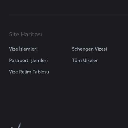
u
m
h
u
r
Site Haritası
i
y
Vize İşlemleri
Schengen Vizesi
e
Pasaport İşlemleri
Tüm Ülkeler
t
i
Vize Rejim Tablosu
C
e
z
a
y
i