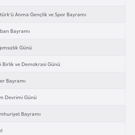
türk'ü Anma Gençlik ve Spor Bayramı
rban Bayramı
ımsızlık Günü
li Birlik ve Demokrasi Günü
fer Bayramı
im Devrimi Günü
mhuriyet Bayramı
l