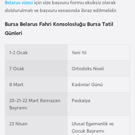
Belarus vizesi
için vize başvuru formu eksiksiz olarak
a
doldurulmalı ve başvuru esnasında ibraz edilmelidir.
r
u
Bursa Belarus Fahri Konsolosluğu Bursa Tatil
s
Günleri
B
1-2 Ocak
Yeni Yıl
e
l
7 Ocak
Ortodoks Noeli
ç
i
8 Mart
Kadınlar Günü
k
a
20-21-22 Mart Ramazan
Paskalya
Bayramı
B
e
23 Nisan
Ulusal Egemenlik ve
n
Çocuk Bayramı