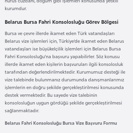
nüfus cüzdanı, doğum gibi işlemleri konusunda yetkili
e
kurumdur.
y
n
Belarus Bursa Fahri Konsolosluğu Görev Bölgesi
Bursa ve çevre illerde ikamet eden Türk vatandaşları
B
Belarus vize işlemleri için, Türkiye’de ikamet eden Belarus
a
vatandaşları ise büyükelçilik işlemleri için Belarus Bursa
n
Fahri Konsolosluğu’na başvuru yapabilirler. Söz konusu
g
illerde ikamet eden kişilerin başvuruları ilgili konsolosluk
l
tarafından değerlendirilmektedir. Kurumumuz desteği ile
a
vize talebinde bulunmanız durumunda danışmanlarımız
d
işlemlerin en doğru şekilde gerçekleştirilmesi konusunda
e
destek vermektedir. Bu sayede vize talebinin
ş
konsolosluğun uygun gördüğü şekilde gerçekleştirilmesi
sağlanmaktadır.
B
Belarus Fahri Konsolosluğu Bursa Vize Başvuru Formu
e
l