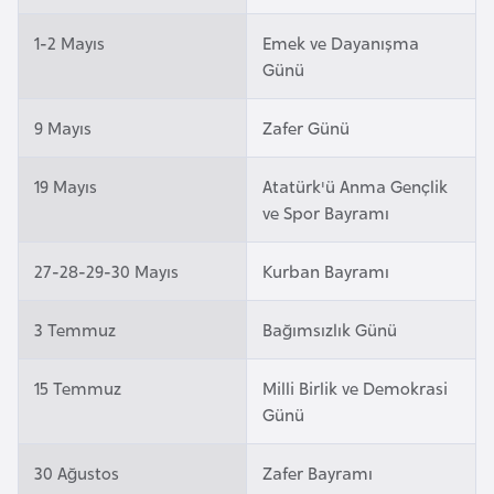
i
n
1-2 Mayıs
Emek ve Dayanışma
Günü
B
9 Mayıs
Zafer Günü
o
s
19 Mayıs
Atatürk'ü Anma Gençlik
n
ve Spor Bayramı
a
H
27-28-29-30 Mayıs
Kurban Bayramı
e
r
3 Temmuz
Bağımsızlık Günü
s
e
k
15 Temmuz
Milli Birlik ve Demokrasi
Günü
B
30 Ağustos
Zafer Bayramı
u