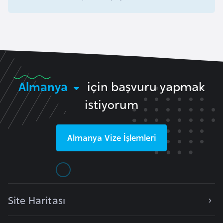
i
b
u
t
i
Almanya
için başvuru yapmak
Ç
i
istiyorum
n
Almanya
Vize İşlemleri
D
a
n
i
m
Site Haritası
a
r