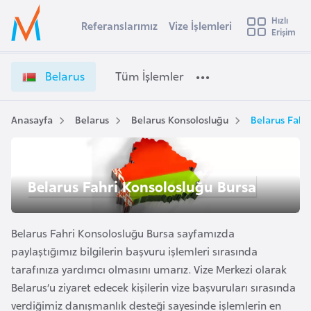
u
Hızlı
s
Referanslarımız
Vize İşlemleri
Başvuru yapmak istediğiniz ülkeyi seçin
Erişim
B
İ
Üye
t
Ülke Seçimi
e
Girişi
r
l
l
Belarus
Tüm İşlemler
a
a
l
e
r
y
u
Anasayfa
Belarus
Belarus Konsolosluğu
Belarus Fahr
t
a
s
V
i
i
A
Belarus Fahri Konsolosluğu Bursa
z
ş
v
e
u
i
İ
s
Belarus Fahri Konsolosluğu Bursa sayfamızda
ş
m
t
l
paylaştığımız bilgilerin başvuru işlemleri sırasında
u
e
tarafınıza yardımcı olmasını umarız. Vize Merkezi olarak
r
m
Belarus’u ziyaret edecek kişilerin vize başvuruları sırasında
y
l
verdiğimiz danışmanlık desteği sayesinde işlemlerin en