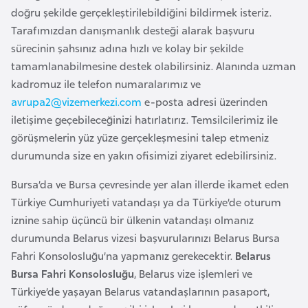
a
e
doğru şekilde gerçekleştirilebildiğini bildirmek isteriz.
r
Tarafımızdan danışmanlık desteği alarak başvuru
i
A
sürecinin şahsınız adına hızlı ve kolay bir şekilde
z
tamamlanabilmesine destek olabilirsiniz. Alanında uzman
e
kadromuz ile telefon numaralarımız ve
r
avrupa2@vizemerkezi.com
e-posta adresi üzerinden
b
iletişime geçebileceğinizi hatırlatırız. Temsilcilerimiz ile
a
görüşmelerin yüz yüze gerçekleşmesini talep etmeniz
y
durumunda size en yakın ofisimizi ziyaret edebilirsiniz.
c
Bursa’da ve Bursa çevresinde yer alan illerde ikamet eden
a
Türkiye Cumhuriyeti vatandaşı ya da Türkiye’de oturum
n
iznine sahip üçüncü bir ülkenin vatandaşı olmanız
durumunda Belarus vizesi başvurularınızı Belarus Bursa
B
Fahri Konsolosluğu’na yapmanız gerekecektir.
Belarus
a
Bursa Fahri Konsolosluğu
, Belarus vize işlemleri ve
h
Türkiye’de yaşayan Belarus vatandaşlarının pasaport,
r