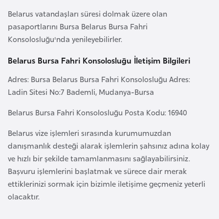
F
Belarus vatandaşları süresi dolmak üzere olan
a
pasaportlarını Bursa Belarus Bursa Fahri
s
Konsolosluğu'nda yenileyebilirler.
o
Belarus Bursa Fahri Konsolosluğu İletişim Bilgileri
Ç
Adres: Bursa Belarus Bursa Fahri Konsolosluğu Adres:
a
Ladin Sitesi No:7 Bademli, Mudanya-Bursa
d
Belarus Bursa Fahri Konsolosluğu Posta Kodu: 16940
Ç
Belarus vize işlemleri sırasında kurumumuzdan
e
danışmanlık desteği alarak işlemlerin şahsınız adına kolay
k
ve hızlı bir şekilde tamamlanmasını sağlayabilirsiniz.
C
Başvuru işlemlerini başlatmak ve sürece dair merak
u
ettiklerinizi sormak için bizimle iletişime geçmeniz yeterli
m
olacaktır.
h
u