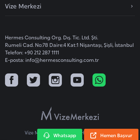
k
Vize Merkezi
a
D
Hermes Consulting Org. Dış. Tic. Ltd. Şti.
e
Rumeli Cad. No:78 Daire:4 Kat:1 Nişantaşı, Şişli, İstanbul
m
Telefon: +90 212 287 1111
o
E-posta:
info@hermesconsulting.com.tr
k
r
a
t
i
k
K
o
n
Vize Merkezi © 2026 Tüm Hakları Saklıdır.
Whatsapp
Hemen Başvur
g