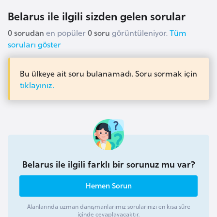
r
Belarus ile ilgili sizden gelen sorular
i
0 sorudan
en popüler
0 soru
görüntüleniyor.
Tüm
y
soruları göster
e
t
Bu ülkeye ait soru bulanamadı. Soru sormak için
i
tıklayınız.
C
e
z
a
y
Belarus ile ilgili farklı bir sorunuz mu var?
i
r
Hemen Sorun
C
Alanlarında uzman danışmanlarımız sorularınızı en kısa süre
içinde cevaplayacaktır.