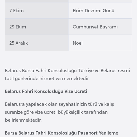
l
7 Ekim
Ekim Devrimi Günü
g
a
29 Ekim
Cumhuriyet Bayramı
r
i
25 Aralık
Noel
s
t
a
n
Belarus Bursa Fahri Konsolosluğu Türkiye ve Belarus resmi
tatil günlerinde hizmet vermemektedir.
B
Belarus Fahri Konsolosluğu Vize Ücreti
u
r
Belarus'a yapılacak olan seyahatinizin türü ve kalış
k
sürenize göre vize ücreti büyükelçilik tarafından
i
belirlenmektedir.
n
Bursa Belarus Fahri Konsolosluğu Pasaport Yenileme
a