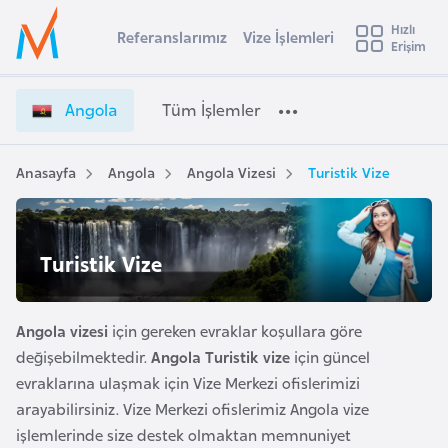
u
Hızlı
s
Referanslarımız
Vize İşlemleri
Başvuru yapmak istediğiniz ülkeyi seçin
Erişim
A
İ
Üye
t
Ülke Seçimi
n
Girişi
r
g
l
Angola
Tüm İşlemler
a
o
l
e
l
y
a
Anasayfa
Angola
Angola Vizesi
Turistik Vize
t
a
V
i
i
z
A
Turistik Vize
e
ş
v
İ
u
i
ş
s
Angola vizesi
için gereken evraklar koşullara göre
l
m
t
değişebilmektedir.
Angola Turistik vize
için güncel
e
u
evraklarına ulaşmak için Vize Merkezi ofislerimizi
m
r
l
arayabilirsiniz. Vize Merkezi ofislerimiz Angola vize
y
e
işlemlerinde size destek olmaktan memnuniyet