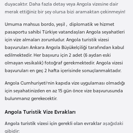
a
r
duyacaktır. Daha fazla detay veya Angola vizesine dair
i
merak ettiğiniz bir şey olursa bizi aramaktan çekinmeyin!
A
Umuma mahsus bordo, yeşil , diplomatik ve hizmet
z
pasaportu sahibi Türkiye vatandaşları Angola seyahatleri
e
için vize almaları zorunludur. Angola turistik vizesi
r
başvuruları Ankara Angola Büyükelçiliği tarafından kabul
b
edilmektedir. Her başvuru için 2 adet (6 aydan eski
a
olmayan vesikalık) fotoğraf gerekmektedir. Angola vizesi
y
başvuruları en geç 2 hafta içerisinde sonuçlanmaktadır.
c
a
Angola Cumhuriyeti'nin kapıda vize uygulaması olmadığı
n
için seyahatinizden en az 15 gün önce vize başvurusunda
bulunmanız gerekecektir.
B
Angola Turistik Vize Evrakları
a
h
Angola turistik vizesi için gerekli olan evraklar
aşağıdaki
r
gibidir: