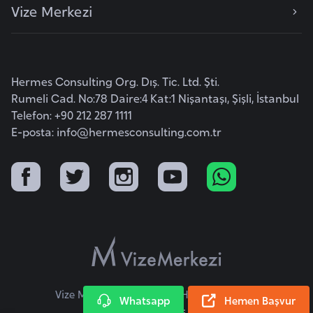
Vize Merkezi
F
a
s
o
Hermes Consulting Org. Dış. Tic. Ltd. Şti.
Rumeli Cad. No:78 Daire:4 Kat:1 Nişantaşı, Şişli, İstanbul
Ç
Telefon: +90 212 287 1111
a
E-posta:
info@hermesconsulting.com.tr
d
Ç
e
k
C
u
m
h
Vize Merkezi © 2026 Tüm Hakları Saklıdır.
Whatsapp
Hemen Başvur
u