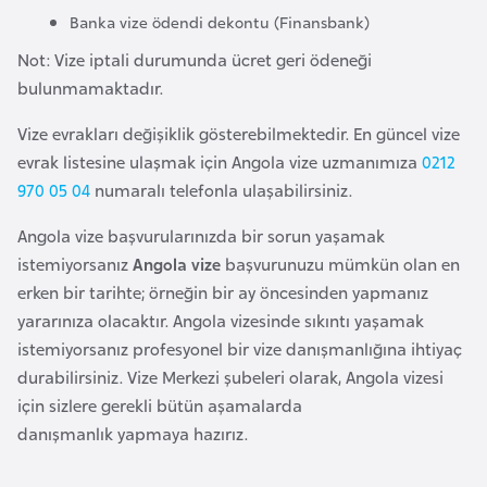
Banka vize ödendi dekontu (Finansbank)
a
r
Not: Vize iptali durumunda ücret geri ödeneği
u
bulunmamaktadır.
s
Vize evrakları değişiklik gösterebilmektedir. En güncel vize
evrak listesine ulaşmak için Angola vize uzmanımıza
0212
B
970 05 04
numaralı telefonla ulaşabilirsiniz.
e
l
Angola vize başvurularınızda bir sorun yaşamak
ç
istemiyorsanız
Angola vize
başvurunuzu mümkün olan en
i
erken bir tarihte; örneğin bir ay öncesinden yapmanız
k
yararınıza olacaktır. Angola vizesinde sıkıntı yaşamak
a
istemiyorsanız profesyonel bir vize danışmanlığına ihtiyaç
durabilirsiniz. Vize Merkezi şubeleri olarak, Angola vizesi
için sizlere gerekli bütün aşamalarda
B
danışmanlık yapmaya hazırız.
e
n