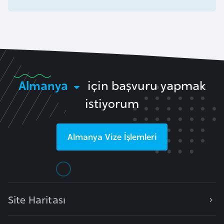
l
g
a
r
i
s
Almanya
için başvuru yapmak
t
a
istiyorum
n
Almanya
Vize İşlemleri
B
u
r
k
i
Site Haritası
n
a