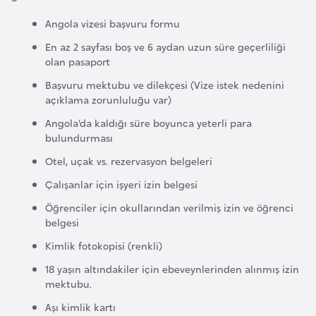
e
Angola vizesi başvuru formu
y
En az 2 sayfası boş ve 6 aydan uzun süre geçerliliği
n
olan pasaport
Başvuru mektubu ve dilekçesi (Vize istek nedenini
B
açıklama zorunluluğu var)
a
Angola’da kaldığı süre boyunca yeterli para
n
bulundurması
g
Otel, uçak vs. rezervasyon belgeleri
l
a
Çalışanlar için işyeri izin belgesi
d
Öğrenciler için okullarından verilmiş izin ve öğrenci
e
belgesi
ş
Kimlik fotokopisi (renkli)
18 yaşın altındakiler için ebeveynlerinden alınmış izin
B
mektubu.
e
Aşı kimlik kartı
l