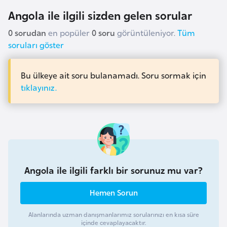
i
Angola ile ilgili sizden gelen sorular
n
0 sorudan
en popüler
0 soru
görüntüleniyor.
Tüm
soruları göster
B
o
s
Bu ülkeye ait soru bulanamadı. Soru sormak için
n
tıklayınız.
a
H
e
r
s
e
Angola ile ilgili farklı bir sorunuz mu var?
k
Hemen Sorun
B
Alanlarında uzman danışmanlarımız sorularınızı en kısa süre
u
içinde cevaplayacaktır.