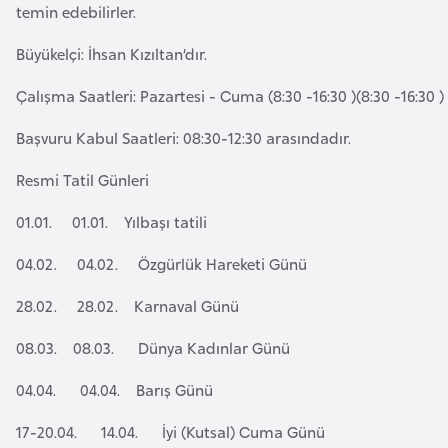
temin edebilirler.
e
y
Büyükelçi: İhsan Kızıltan’dır.
n
Çalışma Saatleri: Pazartesi - Cuma (8:30 -16:30 )(8:30 -16:30 ) 
B
Başvuru Kabul Saatleri: 08:30-12:30 arasındadır.
a
n
Resmi Tatil Günleri
g
01.01. 01.01. Yılbaşı tatili
l
a
04.02. 04.02. Özgürlük Hareketi Günü
d
28.02. 28.02. Karnaval Günü
e
ş
08.03. 08.03. Dünya Kadınlar Günü
04.04. 04.04. Barış Günü
B
e
17-20.04. 14.04. İyi (Kutsal) Cuma Günü
l