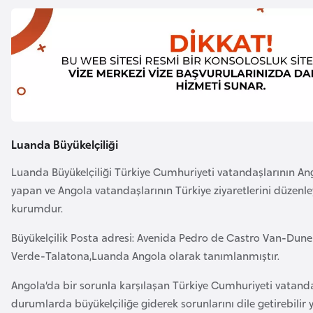
a
r
i
A
z
e
r
b
a
Luanda Büyükelçiliği
y
Luanda Büyükelçiliği Türkiye Cumhuriyeti vatandaşlarının Ang
c
yapan ve Angola vatandaşlarının Türkiye ziyaretlerini düzenle
a
kurumdur.
n
Büyükelçilik Posta adresi: Avenida Pedro de Castro Van-Dun
B
Verde-Talatona,Luanda Angola olarak tanımlanmıştır.
a
Angola’da bir sorunla karşılaşan Türkiye Cumhuriyeti vatanda
h
durumlarda büyükelçiliğe giderek sorunlarını dile getirebilir 
r