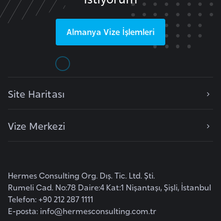
F
a
Almanya
Vize İşlemleri
s
o
Ç
a
Site Haritası
d
Vize Merkezi
Ç
e
k
C
Hermes Consulting Org. Dış. Tic. Ltd. Şti.
u
Rumeli Cad. No:78 Daire:4 Kat:1 Nişantaşı, Şişli, İstanbul
m
Telefon: +90 212 287 1111
h
E-posta:
info@hermesconsulting.com.tr
u