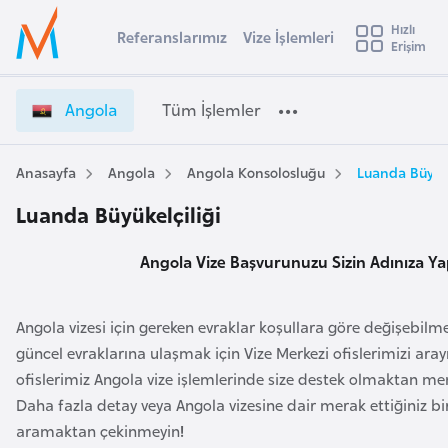
u
Hızlı
s
Referanslarımız
Vize İşlemleri
Başvuru yapmak istediğiniz ülkeyi seçin
Erişim
A
İ
Üye
t
Ülke Seçimi
n
Girişi
r
g
l
Angola
Tüm İşlemler
a
o
l
e
l
y
a
Anasayfa
Angola
Angola Konsolosluğu
Luanda Büyüke
t
a
V
Luanda Büyükelçiliği
i
i
z
A
Angola Vize Başvurunuzu Sizin Adınıza Ya
e
ş
v
İ
u
i
ş
s
Angola vizesi için gereken evraklar koşullara göre değişebilme
l
m
t
güncel evraklarına ulaşmak için Vize Merkezi ofislerimizi aray
e
u
ofislerimiz Angola vize işlemlerinde size destek olmaktan m
m
r
Daha fazla detay veya Angola vizesine dair merak ettiğiniz bir
l
y
aramaktan çekinmeyin
!
e