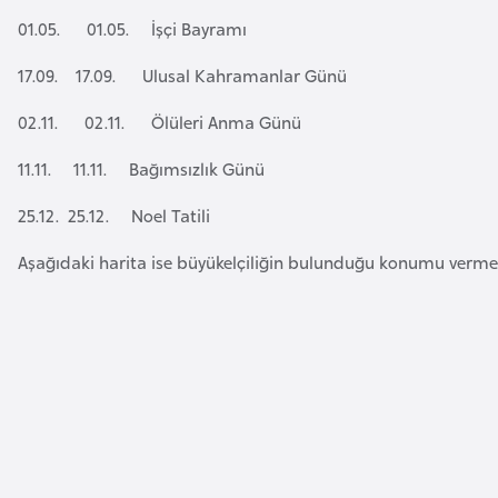
a
01.05. 01.05. İşçi Bayramı
r
17.09. 17.09. Ulusal Kahramanlar Günü
u
s
02.11. 02.11. Ölüleri Anma Günü
11.11. 11.11. Bağımsızlık Günü
B
e
25.12. 25.12. Noel Tatili
l
Aşağıdaki harita ise büyükelçiliğin bulunduğu konumu verme
ç
i
k
a
B
e
n