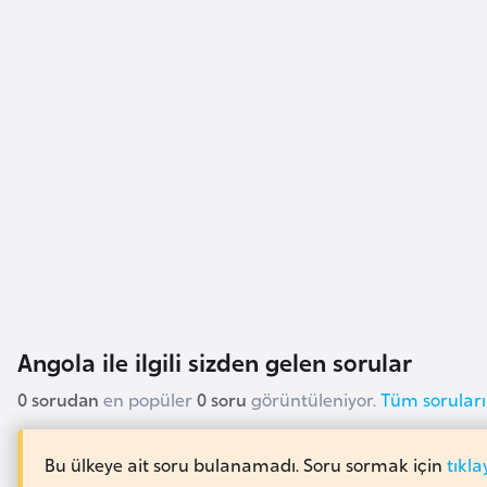
i
n
B
o
s
n
a
H
e
r
s
e
Angola ile ilgili sizden gelen sorular
k
0 sorudan
en popüler
0 soru
görüntüleniyor.
Tüm soruları
B
Bu ülkeye ait soru bulanamadı. Soru sormak için
tıkla
u