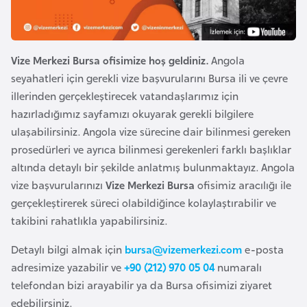
e
y
n
Vize Merkezi Bursa ofisimize hoş geldiniz.
Angola
seyahatleri için gerekli vize başvurularını Bursa ili ve çevre
B
illerinden gerçekleştirecek vatandaşlarımız için
a
hazırladığımız sayfamızı okuyarak gerekli bilgilere
n
ulaşabilirsiniz. Angola vize sürecine dair bilinmesi gereken
g
prosedürleri ve ayrıca bilinmesi gerekenleri farklı başlıklar
l
altında detaylı bir şekilde anlatmış bulunmaktayız. Angola
a
vize başvurularınızı
Vize Merkezi Bursa
ofisimiz aracılığı ile
d
gerçekleştirerek süreci olabildiğince kolaylaştırabilir ve
e
takibini rahatlıkla yapabilirsiniz.
ş
Detaylı bilgi almak için
bursa@vizemerkezi.com
e-posta
adresimize yazabilir ve
+90 (212) 970 05 04
numaralı
B
telefondan bizi arayabilir ya da Bursa ofisimizi ziyaret
e
edebilirsiniz.
l