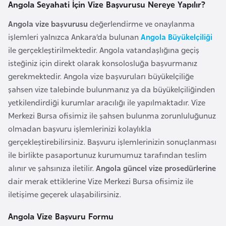
Angola Seyahati İçin Vize Başvurusu Nereye Yapılır?
l
g
Angola vize başvurusu
değerlendirme ve onaylanma
a
işlemleri yalnızca Ankara’da bulunan
Angola Büyükelçiliği
r
ile gerçekleştirilmektedir. Angola vatandaşlığına geçiş
i
isteğiniz için direkt olarak konsolosluğa başvurmanız
s
gerekmektedir. Angola vize başvuruları büyükelçiliğe
t
şahsen vize talebinde bulunmanız ya da büyükelçiliğinden
a
yetkilendirdiği kurumlar aracılığı ile yapılmaktadır. Vize
n
Merkezi Bursa ofisimiz ile şahsen bulunma zorunluluğunuz
olmadan başvuru işlemlerinizi kolaylıkla
B
gerçekleştirebilirsiniz. Başvuru işlemlerinizin sonuçlanması
u
ile birlikte pasaportunuz kurumumuz tarafından teslim
r
alınır ve şahsınıza iletilir.
Angola güncel vize prosedürlerine
k
dair merak ettiklerine Vize Merkezi Bursa ofisimiz ile
i
iletişime geçerek ulaşabilirsiniz.
n
Angola Vize Başvuru Formu
a