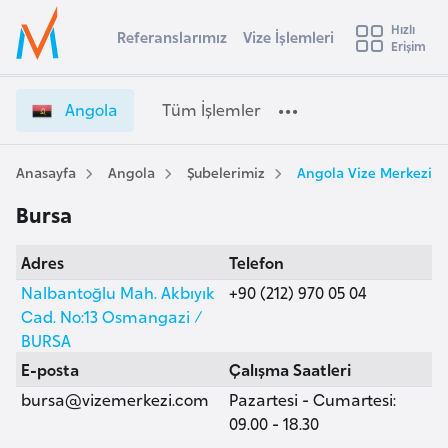
u
Hızlı
s
Referanslarımız
Vize İşlemleri
Başvuru yapmak istediğiniz ülkeyi seçin
Erişim
A
İ
Üye
t
Ülke Seçimi
n
Girişi
r
g
l
Angola
Tüm İşlemler
a
o
l
e
l
y
a
Anasayfa
Angola
Şubelerimiz
Angola Vize Merkezi, 
t
a
V
Bursa
i
i
z
A
Adres
Telefon
e
ş
v
İ
Nalbantoğlu Mah. Akbıyık
+90 (212) 970 05 04
u
i
ş
Cad. No:13 Osmangazi /
s
l
BURSA
m
t
e
E-posta
Çalışma Saatleri
u
m
bursa@vizemerkezi.com
Pazartesi - Cumartesi:
r
l
09.00 - 18.30
y
e