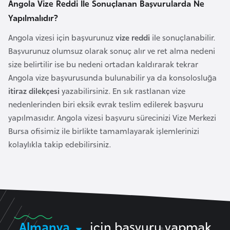
Angola Vize Reddi İle Sonuçlanan Başvurularda Ne
o
Yapılmalıdır?
B
Angola vizesi için başvurunuz
vize reddi
ile sonuçlanabilir.
u
Başvurunuz olumsuz olarak sonuç alır ve ret alma nedeni
l
size belirtilir ise bu nedeni ortadan kaldırarak tekrar
g
Angola vize başvurusunda bulunabilir ya da konsolosluğa
a
itiraz dilekçesi
yazabilirsiniz. En sık rastlanan vize
r
nedenlerinden biri eksik evrak teslim edilerek başvuru
i
yapılmasıdır. Angola vizesi başvuru sürecinizi Vize Merkezi
s
Bursa ofisimiz ile birlikte tamamlayarak işlemlerinizi
t
kolaylıkla takip edebilirsiniz.
a
n
E
r
Almanya
için başvuru yapmak
m