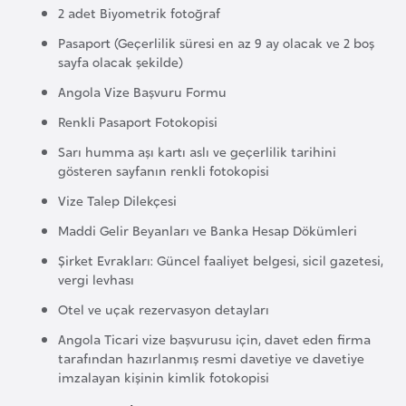
i
2 adet Biyometrik fotoğraf
n
Pasaport (Geçerlilik süresi en az 9 ay olacak ve 2 boş
sayfa olacak şekilde)
B
Angola Vize Başvuru Formu
o
Renkli Pasaport Fotokopisi
s
Sarı humma aşı kartı aslı ve geçerlilik tarihini
n
gösteren sayfanın renkli fotokopisi
a
H
Vize Talep Dilekçesi
e
Maddi Gelir Beyanları ve Banka Hesap Dökümleri
r
Şirket Evrakları: Güncel faaliyet belgesi, sicil gazetesi,
s
vergi levhası
e
Otel ve uçak rezervasyon detayları
k
Angola Ticari vize başvurusu için, davet eden firma
tarafından hazırlanmış resmi davetiye ve davetiye
B
imzalayan kişinin kimlik fotokopisi
u