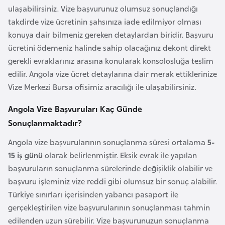
ulaşabilirsiniz. Vize başvurunuz olumsuz sonuçlandığı
r
takdirde vize ücretinin şahsınıza iade edilmiyor olması
i
konuya dair bilmeniz gereken detaylardan biridir. Başvuru
y
ücretini ödemeniz halinde sahip olacağınız dekont direkt
e
gerekli evraklarınız arasına konularak konsolosluğa teslim
t
edilir. Angola vize ücret detaylarına dair merak ettiklerinize
i
Vize Merkezi Bursa ofisimiz aracılığı ile ulaşabilirsiniz.
C
Angola Vize Başvuruları Kaç Günde
e
Sonuçlanmaktadır?
z
Angola vize başvurularının sonuçlanma süresi ortalama
5-
a
15 iş günü
olarak belirlenmiştir. Eksik evrak ile yapılan
y
başvuruların sonuçlanma sürelerinde değişiklik olabilir ve
i
başvuru işleminiz vize reddi gibi olumsuz bir sonuç alabilir.
r
Türkiye sınırları içerisinden yabancı pasaport ile
gerçekleştirilen vize başvurularının sonuçlanması tahmin
C
edilenden uzun sürebilir. Vize başvurunuzun sonuçlanma