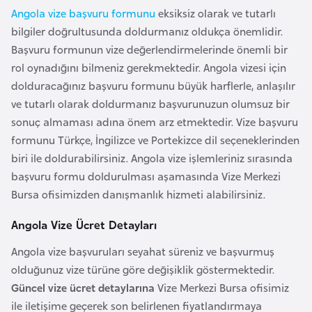
F
Angola vize başvuru formunu
eksiksiz olarak ve tutarlı
a
bilgiler doğrultusunda doldurmanız oldukça önemlidir.
s
Başvuru formunun vize değerlendirmelerinde önemli bir
o
rol oynadığını bilmeniz gerekmektedir. Angola vizesi için
dolduracağınız başvuru formunu büyük harflerle, anlaşılır
ve tutarlı olarak doldurmanız başvurunuzun olumsuz bir
Ç
sonuç almaması adına önem arz etmektedir. Vize başvuru
a
formunu Türkçe, İngilizce ve Portekizce dil seçeneklerinden
d
biri ile doldurabilirsiniz. Angola vize işlemleriniz sırasında
başvuru formu doldurulması aşamasında Vize Merkezi
Ç
Bursa ofisimizden danışmanlık hizmeti alabilirsiniz.
e
k
Angola Vize Ücret Detayları
C
Angola vize başvuruları seyahat süreniz ve başvurmuş
u
olduğunuz vize türüne göre değişiklik göstermektedir.
m
Güncel vize ücret detaylarına
Vize Merkezi Bursa ofisimiz
h
ile iletişime geçerek son belirlenen fiyatlandırmaya
u