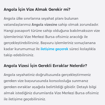
a
Angola İçin Vize Almak Gerekir mi?
r
u
Angola ülke sınırlarına seyahat planı bulunan
s
vatandaşlarımız
Angola vizesine
sahip olmak zorundadır.
Hangi pasaport türüne sahip olduğuna bakılmaksızın vize
işlemlerinizi Vize Merkezi Bursa ofisimiz aracılığı ile
B
gerçekleştirebilirsiniz. Başvuru işlemleriniz sonuçlanana
e
kadar kurumumuz ile
iletişime geçerek
süreci kolaylıkla
l
takip edebilirsiniz.
ç
i
Angola Vizesi İçin Gerekli Evraklar Nelerdir?
k
a
Angola seyahatiniz doğrultusunda gerçekleştirmeniz
gereken vize başvurusunda konsolosluğa sunmanız
gereken evraklar aşağıda belirtildiği gibidir. Detaylı bilgi
B
almak istediğiniz durumlarda Vize Merkezi Bursa ofisimiz
e
ile iletişime geçebilirsiniz.
n