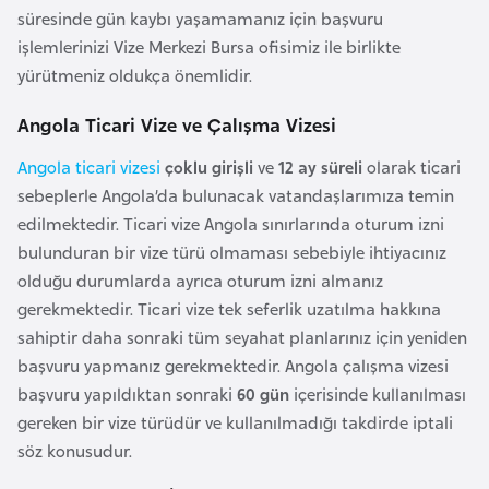
i
süresinde gün kaybı yaşamamanız için başvuru
b
işlemlerinizi Vize Merkezi Bursa ofisimiz ile birlikte
u
yürütmeniz oldukça önemlidir.
t
i
Angola Ticari Vize ve Çalışma Vizesi
Angola ticari vizesi
çoklu girişli
ve
12 ay süreli
olarak ticari
Ç
sebeplerle Angola’da bulunacak vatandaşlarımıza temin
i
edilmektedir. Ticari vize Angola sınırlarında oturum izni
n
bulunduran bir vize türü olmaması sebebiyle ihtiyacınız
olduğu durumlarda ayrıca oturum izni almanız
D
gerekmektedir. Ticari vize tek seferlik uzatılma hakkına
a
sahiptir daha sonraki tüm seyahat planlarınız için yeniden
n
başvuru yapmanız gerekmektedir. Angola çalışma vizesi
i
başvuru yapıldıktan sonraki
60 gün
içerisinde kullanılması
m
gereken bir vize türüdür ve kullanılmadığı takdirde iptali
a
söz konusudur.
r