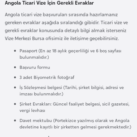
Angola Ticari Vize İçin Gerekli Evraklar
k
a
Angola ticari vize başvuruları sırasında hazırlamanız
gereken evraklar aşağıda sıralandığı gibidir. Ticari vize ve
D
gerekli evraklar konusunda detaylı bilgi almak isterseniz
e
Vize Merkezi Bursa ofisimiz ile iletişime geçebilirsiniz.
m
Pasaport (En az 18 aylık geçerliliği ve 6 boş sayfası
o
bulunmalıdır.)
k
Başvuru formu
r
3 adet Biyometrik fotoğraf
a
t
İş Sözleşmesi belgesi (Tarihi, şirket bilgisi, adresi ve
i
imzası bulunmalıdır.)
k
Şirket Evrakları: Güncel faaliyet belgesi, sicil gazetesi,
K
vergi levhası
o
Davet mektubu (Portekizce yazılmış olarak ve Angola
n
devletine kayıtlı bir şirketten gelmesi gerekmektedir.)
g