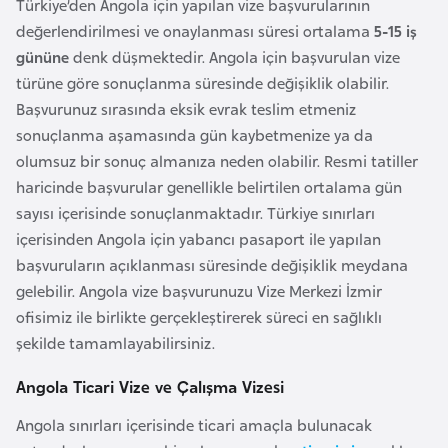
i
Türkiye’den Angola için yapılan vize başvurularının
b
değerlendirilmesi ve onaylanması süresi ortalama
5-15 iş
u
gününe
denk düşmektedir. Angola için başvurulan vize
t
türüne göre sonuçlanma süresinde değişiklik olabilir.
i
Başvurunuz sırasında eksik evrak teslim etmeniz
sonuçlanma aşamasında gün kaybetmenize ya da
olumsuz bir sonuç almanıza neden olabilir. Resmi tatiller
Ç
haricinde başvurular genellikle belirtilen ortalama gün
i
sayısı içerisinde sonuçlanmaktadır. Türkiye sınırları
n
içerisinden Angola için yabancı pasaport ile yapılan
başvuruların açıklanması süresinde değişiklik meydana
D
gelebilir. Angola vize başvurunuzu Vize Merkezi İzmir
a
ofisimiz ile birlikte gerçekleştirerek süreci en sağlıklı
n
şekilde tamamlayabilirsiniz.
i
m
Angola Ticari Vize ve Çalışma Vizesi
a
Angola sınırları içerisinde ticari amaçla bulunacak
r