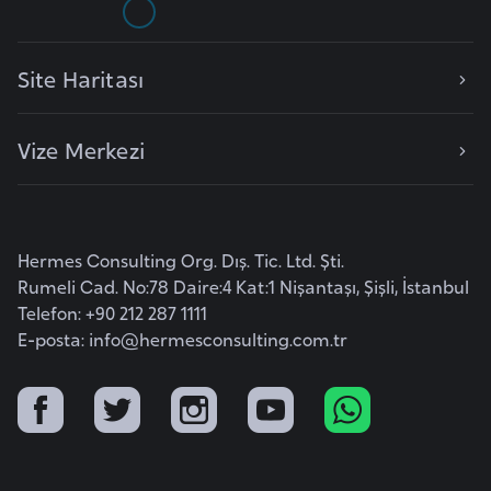
E
t
i
Site Haritası
y
o
Vize Merkezi
p
y
a
Hermes Consulting Org. Dış. Tic. Ltd. Şti.
F
Rumeli Cad. No:78 Daire:4 Kat:1 Nişantaşı, Şişli, İstanbul
i
Telefon: +90 212 287 1111
l
E-posta:
info@hermesconsulting.com.tr
d
i
ş
i
S