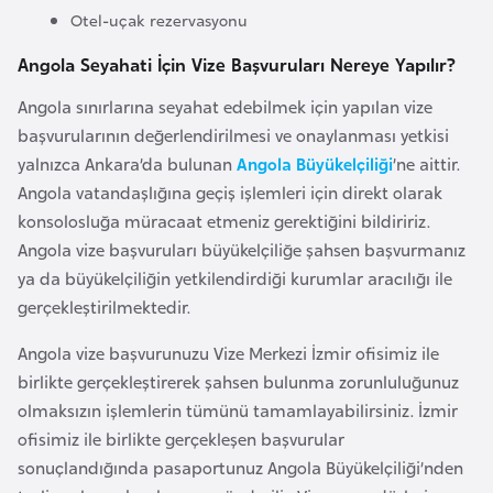
l
Otel-uçak rezervasyonu
g
Angola Seyahati İçin Vize Başvuruları Nereye Yapılır?
a
r
Angola sınırlarına seyahat edebilmek için yapılan vize
i
başvurularının değerlendirilmesi ve onaylanması yetkisi
s
yalnızca Ankara’da bulunan
Angola Büyükelçiliği
’ne aittir.
t
Angola vatandaşlığına geçiş işlemleri için direkt olarak
a
konsolosluğa müracaat etmeniz gerektiğini bildiririz.
n
Angola vize başvuruları büyükelçiliğe şahsen başvurmanız
ya da büyükelçiliğin yetkilendirdiği kurumlar aracılığı ile
gerçekleştirilmektedir.
B
u
Angola vize başvurunuzu Vize Merkezi İzmir ofisimiz ile
r
birlikte gerçekleştirerek şahsen bulunma zorunluluğunuz
k
olmaksızın işlemlerin tümünü tamamlayabilirsiniz. İzmir
i
ofisimiz ile birlikte gerçekleşen başvurular
n
sonuçlandığında pasaportunuz Angola Büyükelçiliği’nden
a