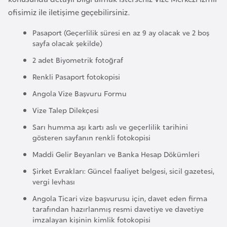
i
ofisimiz ile iletişime geçebilirsiniz.
n
Pasaport (Geçerlilik süresi en az 9 ay olacak ve 2 boş
sayfa olacak şekilde)
B
o
2 adet Biyometrik fotoğraf
s
Renkli Pasaport fotokopisi
n
Angola Vize Başvuru Formu
a
Vize Talep Dilekçesi
H
e
Sarı humma aşı kartı aslı ve geçerlilik tarihini
gösteren sayfanın renkli fotokopisi
r
s
Maddi Gelir Beyanları ve Banka Hesap Dökümleri
e
Şirket Evrakları: Güncel faaliyet belgesi, sicil gazetesi,
k
vergi levhası
Angola Ticari vize başvurusu için, davet eden firma
B
tarafından hazırlanmış resmi davetiye ve davetiye
imzalayan kişinin kimlik fotokopisi
u