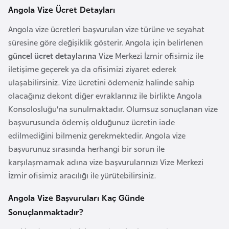
Angola Vize Ücret Detayları
r
i
Angola vize ücretleri başvurulan vize türüne ve seyahat
y
süresine göre değişiklik gösterir. Angola için belirlenen
e
güncel ücret detaylarına
Vize Merkezi İzmir ofisimiz ile
t
iletişime geçerek ya da ofisimizi ziyaret ederek
i
ulaşabilirsiniz. Vize ücretini ödemeniz halinde sahip
olacağınız dekont diğer evraklarınız ile birlikte Angola
C
Konsolosluğu’na sunulmaktadır. Olumsuz sonuçlanan vize
e
başvurusunda ödemiş olduğunuz ücretin iade
z
edilmediğini bilmeniz gerekmektedir. Angola vize
a
başvurunuz sırasında herhangi bir sorun ile
y
karşılaşmamak adına vize başvurularınızı Vize Merkezi
i
İzmir ofisimiz aracılığı ile yürütebilirsiniz.
r
Angola Vize Başvuruları Kaç Günde
Sonuçlanmaktadır?
C