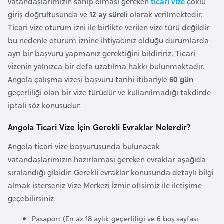
vatandaşlarımızın sahip olması gereken
ticari vize
çoklu
k
giriş doğrultusunda ve
12 ay süreli
olarak verilmektedir.
a
Ticari vize oturum izni ile birlikte verilen vize türü değildir
bu nedenle oturum iznine ihtiyacınız olduğu durumlarda
D
ayrı bir başvuru yapmanız gerektiğini bildiririz. Ticari
e
vizenin yalnızca bir defa uzatılma hakkı bulunmaktadır.
m
Angola çalışma vizesi başvuru tarihi itibariyle
60 gün
o
geçerliliği olan bir vize türüdür ve kullanılmadığı takdirde
k
iptali söz konusudur.
r
a
Angola Ticari Vize İçin Gerekli Evraklar Nelerdir?
t
Angola ticari vize başvurusunda bulunacak
i
vatandaşlarımızın hazırlaması gereken evraklar aşağıda
k
sıralandığı gibidir. Gerekli evraklar konusunda detaylı bilgi
K
almak isterseniz Vize Merkezi İzmir ofisimiz ile iletişime
o
geçebilirsiniz.
n
g
Pasaport (En az 18 aylık geçerliliği ve 6 boş sayfası