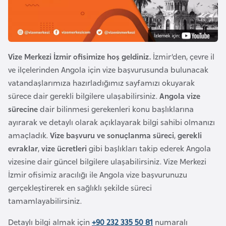
e
y
n
Vize Merkezi İzmir ofisimize hoş geldiniz.
İzmir’den, çevre il
B
ve ilçelerinden Angola için vize başvurusunda bulunacak
a
vatandaşlarımıza hazırladığımız sayfamızı okuyarak
n
sürece dair gerekli bilgilere ulaşabilirsiniz.
Angola vize
g
sürecine
dair bilinmesi gerekenleri konu başlıklarına
l
ayırarak ve detaylı olarak açıklayarak bilgi sahibi olmanızı
a
amaçladık.
Vize başvuru ve sonuçlanma süreci
,
gerekli
d
evraklar
,
vize ücretleri
gibi başlıkları takip ederek Angola
e
vizesine dair güncel bilgilere ulaşabilirsiniz. Vize Merkezi
ş
İzmir ofisimiz aracılığı ile Angola vize başvurunuzu
gerçekleştirerek en sağlıklı şekilde süreci
B
tamamlayabilirsiniz.
e
Detaylı bilgi almak için
+90 232 335 50 81
numaralı
l