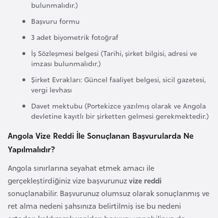
bulunmalıdır.)
o
Başvuru formu
B
3 adet biyometrik fotoğraf
u
İş Sözleşmesi belgesi (Tarihi, şirket bilgisi, adresi ve
l
imzası bulunmalıdır.)
g
Şirket Evrakları: Güncel faaliyet belgesi, sicil gazetesi,
a
vergi levhası
r
Davet mektubu (Portekizce yazılmış olarak ve Angola
i
devletine kayıtlı bir şirketten gelmesi gerekmektedir.)
s
Angola Vize Reddi İle Sonuçlanan Başvurularda Ne
t
Yapılmalıdır?
a
n
Angola sınırlarına seyahat etmek amacı ile
gerçekleştirdiğiniz vize başvurunuz
vize reddi
E
sonuçlanabilir. Başvurunuz olumsuz olarak sonuçlanmış ve
r
ret alma nedeni şahsınıza belirtilmiş ise bu nedeni
m