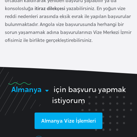
ortadan kaldırarak yeniden başvuru yapabilir ya da
e
konsolosluğa
itiraz dilekçesi
yazabilirsiniz. En yoğun vize
n
reddi nedenleri arasında eksik evrak ile yapılan başvurular
i
bulunmaktadır. Angola vize başvurusunda herhangi bir
s
sorun yaşamamak adına başvurularınızı Vize Merkezi İzmir
t
ofisimiz ile birlikte gerçekleştirebilirsiniz.
a
n
E
s
Almanya
için başvuru yapmak
t
o
istiyorum
n
y
a
Almanya
Vize İşlemleri