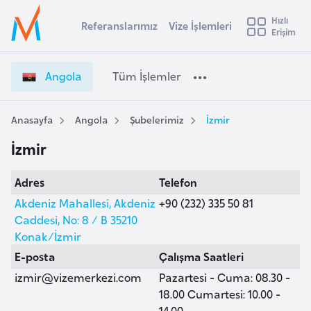
u
Hızlı
s
Referanslarımız
Vize İşlemleri
Başvuru yapmak istediğiniz ülkeyi seçin
Erişim
A
İ
Üye
t
Ülke Seçimi
n
Girişi
r
g
l
Angola
Tüm İşlemler
a
o
l
e
l
y
a
Anasayfa
Angola
Şubelerimiz
İzmir
t
a
V
İzmir
i
i
z
A
Adres
Telefon
e
ş
v
İ
Akdeniz Mahallesi, Akdeniz
+90 (232) 335 50 81
u
i
ş
Caddesi, No: 8 / B 35210
s
l
Konak/İzmir
m
t
e
E-posta
Çalışma Saatleri
u
m
izmir@vizemerkezi.com
Pazartesi - Cuma: 08.30 -
r
l
18.00 Cumartesi: 10.00 -
y
e
14.00