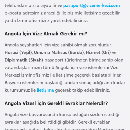
telefondan bizi arayabilir ve
pasaport@vizemerkezi.com
a
e-posta adresimiz aracılığı ile bizimle iletişime geçebilir
r
ya da İzmir ofisimizi ziyaret edebilirsiniz.
u
s
Angola İçin Vize Almak Gerekir mi?
Angola seyahatleri için vize sahibi olmak zorunludur.
B
Hususi (Yeşil)
,
Umuma Mahsus (Bordo)
,
Hizmet (Gri)
ve
e
Diplomatik (Siyah)
pasaport türlerinden birine sahip olan
l
vatandaşlarımızın tümü Angola için vize işlemlerini Vize
ç
Merkezi İzmir ofisimiz ile iletişime geçerek başlatabilirler.
i
Başvuru işlemlerini başladığı andan sonuçladığı ana kadar
k
kurumumuz ile
iletişime
geçerek takip edebilirsiniz.
a
Angola Vizesi İçin Gerekli Evraklar Nelerdir?
B
Angola vize başvurusunda konsolosluğun sizden istediği
e
evraklar aşağıda belirtildiği gibidir. Gerekli evraklar
n
konusunda detaylı bilgi almak isterseniz Vize Merkezi İzmir