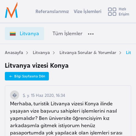
u
Hızlı
s
Referanslarımız
Vize İşlemleri
Başvuru yapmak istediğiniz ülkeyi seçin
Erişim
L
İ
Üye
t
Ülke Seçimi
i
Girişi
r
t
l
Litvanya
Tüm İşlemler
a
v
l
e
a
y
n
Anasayfa
Litvanya
Litvanya Sorular & Yorumlar
Litv
t
a
y
Litvanya vizesi Konya
a
i
V
A
Bilgi Sayfasına Dön
i
ş
v
z
u
i
e
Ş. y. 15 Haz 2020, 16:34
s
İ
Merhaba, turistik Litvanya vizesi Konya ilinde
m
t
ş
yaşayan vize başvuru sahipleri işlemlerini nasıl
u
l
yapmalıdır? Ben üniversite öğrencisiyim kız
r
e
arkadaşımla gitmek istiyorum henüz
y
m
pasaportumda yok yapılacak olan işlemleri sırası