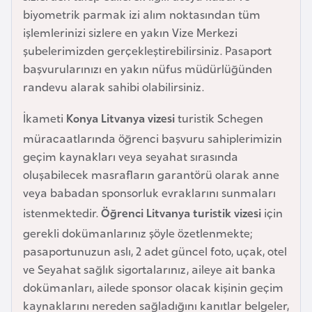
e
biyometrik parmak izi alım noktasından tüm
y
işlemlerinizi sizlere en yakın Vize Merkezi
n
şubelerimizden gerçekleştirebilirsiniz. Pasaport
başvurularınızı en yakın nüfus müdürlüğünden
randevu alarak sahibi olabilirsiniz.
B
a
İkameti
Konya Litvanya vizesi
turistik Schegen
n
müracaatlarında öğrenci başvuru sahiplerimizin
g
geçim kaynakları veya seyahat sırasında
l
oluşabilecek masrafların garantörü olarak anne
a
veya babadan sponsorluk evraklarını sunmaları
d
istenmektedir.
Öğrenci Litvanya turistik vizesi
için
e
gerekli dokümanlarınız şöyle özetlenmekte;
ş
pasaportunuzun aslı, 2 adet güncel foto, uçak, otel
ve Seyahat sağlık sigortalarınız, aileye ait banka
B
dokümanları, ailede sponsor olacak kişinin geçim
e
kaynaklarını nereden sağladığını kanıtlar belgeler,
l