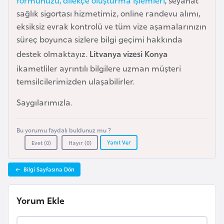
formunuzu, dilekçe oluşturma işlemleri
, seyahat
i
sağlık sigortası hizmetimiz, online randevu alımı,
n
eksiksiz evrak kontrolü ve tüm vize aşamalarınızın
süreç boyunca sizlere bilgi geçimi hakkında
B
destek olmaktayız.
Litvanya vizesi Konya
o
ikametliler ayrıntılı bilgilere uzman müşteri
s
temsilcilerimizden ulaşabilirler.
n
a
Saygılarımızla.
H
e
Bu yorumu faydalı buldunuz mu ?
r
Yanıt Ver
Evet (
0
)
Hayır (
0
)
s
e
Bilgi Sayfasına Dön
k
Yorum Ekle
B
u