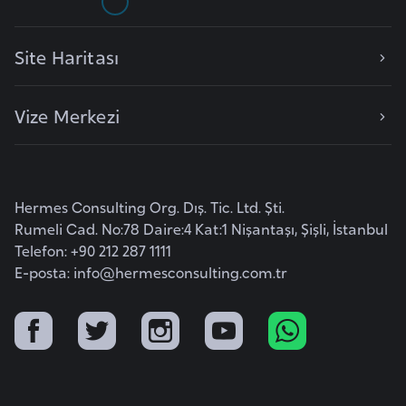
r
i
Site Haritası
y
e
Vize Merkezi
t
i
C
Hermes Consulting Org. Dış. Tic. Ltd. Şti.
e
Rumeli Cad. No:78 Daire:4 Kat:1 Nişantaşı, Şişli, İstanbul
z
Telefon: +90 212 287 1111
a
E-posta:
info@hermesconsulting.com.tr
y
i
r
C