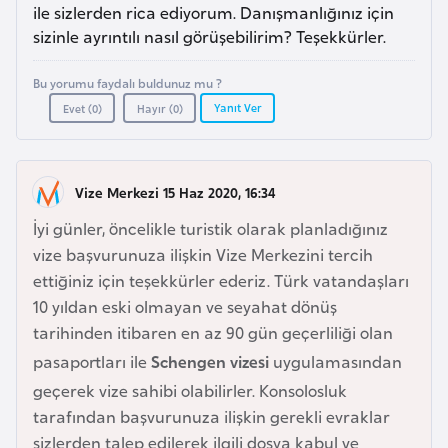
a
l
ile sizlerden rica ediyorum. Danışmanlığınız için
e
sizinle ayrıntılı nasıl görüşebilirim? Teşekkürler.
r
A
i
Bu yorumu faydalı buldunuz mu ?
z
Yanıt Ver
Evet (
0
)
Hayır (
0
)
e
r
b
Vize Merkezi 15 Haz 2020, 16:34
a
y
İyi günler, öncelikle turistik olarak planladığınız
c
vize başvurunuza ilişkin Vize Merkezini tercih
a
ettiğiniz için teşekkürler ederiz. Türk vatandaşları
n
10 yıldan eski olmayan ve seyahat dönüş
tarihinden itibaren en az 90 gün geçerliliği olan
B
pasaportları ile
Schengen vizesi
uygulamasından
a
geçerek vize sahibi olabilirler. Konsolosluk
h
tarafından başvurunuza ilişkin gerekli evraklar
r
sizlerden talep edilerek ilgili dosya kabul ve