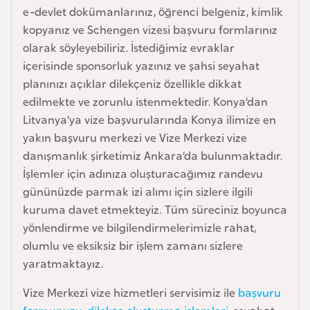
e-devlet dokümanlarınız, öğrenci belgeniz, kimlik
a
kopyanız ve Schengen vizesi başvuru formlarınız
r
olarak söyleyebiliriz. İstediğimiz evraklar
u
içerisinde sponsorluk yazınız ve şahsi seyahat
s
planınızı açıklar dilekçeniz özellikle dikkat
edilmekte ve zorunlu istenmektedir. Konya’dan
B
Litvanya’ya vize başvurularında Konya ilimize en
e
yakın başvuru merkezi ve Vize Merkezi vize
l
danışmanlık şirketimiz Ankara’da bulunmaktadır.
ç
İşlemler için adınıza oluşturacağımız randevu
i
gününüzde parmak izi alımı için sizlere ilgili
k
kuruma davet etmekteyiz. Tüm süreciniz boyunca
a
yönlendirme ve bilgilendirmelerimizle rahat,
olumlu ve eksiksiz bir işlem zamanı sizlere
B
yaratmaktayız.
e
Vize Merkezi vize hizmetleri servisimiz ile
başvuru
n