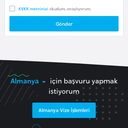
F
KVKK metninizi
okudum, onaylıyorum.
a
s
Gönder
o
Ç
a
d
Ç
Almanya
için başvuru yapmak
e
istiyorum
k
C
u
Almanya
Vize İşlemleri
m
h
u