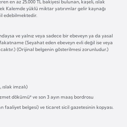
ren en az 25.000 TL bakiyesi bulunan, kaşeli, ıslak
. Tek Kalemde yüklü miktar yatırımlar gelir kaynağı
 edebilmektedir.
tındaysa ve yalnız veya sadece bir ebeveyn ya da yasal
afakatname (Seyahat eden ebeveyn evli değil ise veya
ktır.) (Orijinal belgenin gösterilmesi zorunludur.)
 ıslak imzalı)
 "hizmet dökümü" ve son 3 ayın maaş bordrosu
n faaliyet belgesi) ve ticaret sicil gazetesinin kopyası.