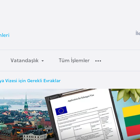
İl
mleri
Vatandaşlık
Tüm İşlemler
ya Vizesi için Gerekli Evraklar