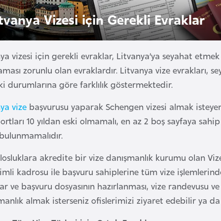
tvanya Vizesi için Gerekli Evraklar
ya vizesi için gerekli evraklar, Litvanya’ya seyahat etme
aması zorunlu olan evraklardır. Litvanya vize evrakları, s
i durumlarına göre farklılık göstermektedir.
ya vize
başvurusu yaparak Schengen vizesi almak isteyen
rtları 10 yıldan eski olmamalı, en az 2 boş sayfaya sahip
 bulunmamalıdır.
losluklara akredite bir vize danışmanlık kurumu olan Vi
mli kadrosu ile başvuru sahiplerine tüm vize işlemlerinde
ar ve başvuru dosyasının hazırlanması, vize randevusu ve v
anlık almak isterseniz ofislerimizi ziyaret edebilir ya da