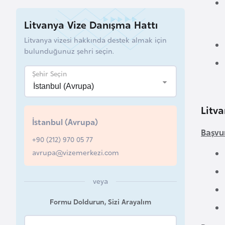
B
Litvanya Vize Danışma Hattı
e
Litvanya vizesi hakkında destek almak için
l
bulunduğunuz şehri seçin.
a
r
Şehir Seçin
u
s
Litva
İstanbul (Avrupa)
B
Başvur
e
+90 (212) 970 05 77
l
avrupa@vizemerkezi.com
ç
i
veya
k
Formu Doldurun, Sizi Arayalım
a