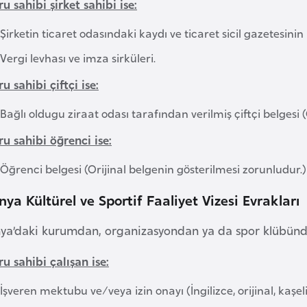
u sahibi şirket sahibi ise:
Şirketin ticaret odasındaki kaydı ve ticaret sicil gazetesinin
Vergi levhası ve imza sirküleri.
u sahibi çiftçi ise:
Bağlı oldugu ziraat odası tarafından verilmiş çiftçi belgesi 
u sahibi öğrenci ise:
Öğrenci belgesi (Orijinal belgenin gösterilmesi zorunludur.)
nya Kültürel ve Sportif Faaliyet Vizesi Evrakları
nya’daki kurumdan, organizasyondan ya da spor klübünden
u sahibi çalışan ise:
İşveren mektubu ve/veya izin onayı (İngilizce, orijinal, kaşeli,