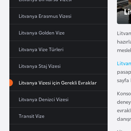
u
Li
r
Litvanya Erasmus Vizesi
y
a
Litvanya Golden Vize
Litvan
hazırl
A
Litvanya Vize Türleri
meslek
z
e
Litvan
Litvanya Staj Vizesi
r
pasapo
b
sayfa
Litvanya Vizesi için Gerekli Evraklar
a
y
Konso
c
Litvanya Denizci Vizesi
deneyi
a
evrakl
n
Transit Vize
danışm
B