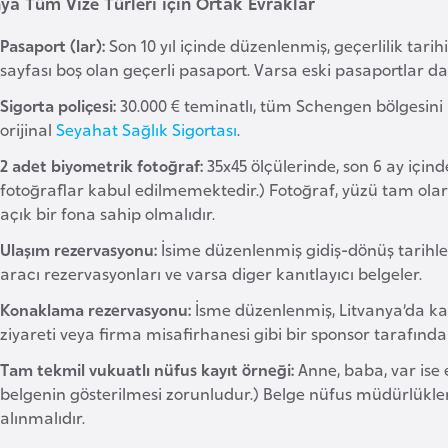
nya Tüm Vize Türleri için Ortak Evraklar
Pasaport (lar):
Son 10 yıl içinde düzenlenmiş, geçerlilik tarihi
sayfası boş olan geçerli pasaport. Varsa eski pasaportlar d
Sigorta poliçesi:
30.000 € teminatlı, tüm Schengen bölgesini 
orijinal
Seyahat Sağlık Sigortası
.
2 adet biyometrik fotoğraf:
35x45 ölçülerinde, son 6 ay için
fotoğraflar kabul edilmemektedir.) Fotoğraf, yüzü tam olarak
açık bir fona sahip olmalıdır.
Ulaşım rezervasyonu:
İsime düzenlenmiş gidiş-dönüş tarihle
aracı rezervasyonları ve varsa diger kanıtlayıcı belgeler.
Konaklama rezervasyonu:
İsme düzenlenmiş, Litvanya’da kalı
ziyareti veya firma misafirhanesi gibi bir sponsor tarafınd
Tam tekmil vukuatlı nüfus kayıt örneği:
Anne, baba, var ise 
belgenin gösterilmesi zorunludur.) Belge nüfus müdürlükle
alınmalıdır.