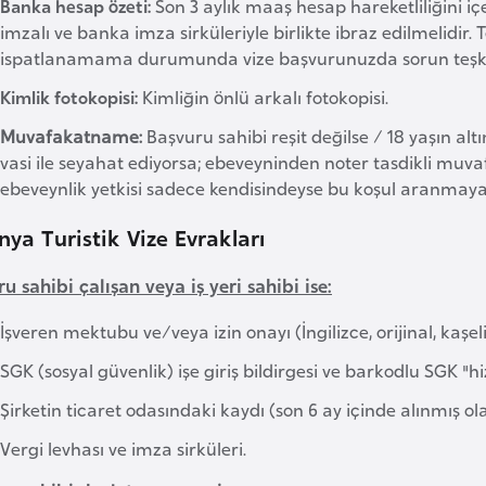
Banka hesap özeti:
Son 3 aylık maaş hesap hareketliliğini içe
imzalı ve banka imza sirküleriyle birlikte ibraz edilmelidir
ispatlanamama durumunda vize başvurunuzda sorun teşkil
Kimlik fotokopisi:
Kimliğin önlü arkalı fotokopisi.
Muvafakatname:
Başvuru sahibi reşit değilse / 18 yaşın al
vasi ile seyahat ediyorsa; ebeveyninden noter tasdikli muv
ebeveynlik yetkisi sadece kendisindeyse bu koşul aranmayaca
nya Turistik Vize Evrakları
u sahibi çalışan veya iş yeri sahibi ise:
İşveren mektubu ve/veya izin onayı (İngilizce, orijinal, kaşeli,
SGK (sosyal güvenlik) işe giriş bildirgesi ve barkodlu SGK
Şirketin ticaret odasındaki kaydı (son 6 ay içinde alınmış ola
Vergi levhası ve imza sirküleri.