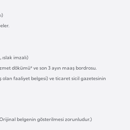
ı)
eler.
 ıslak imzalı)
"hizmet dökümü" ve son 3 ayın maaş bordrosu.
 olan faaliyet belgesi) ve ticaret sicil gazetesinin
(Orijinal belgenin gösterilmesi zorunludur.)