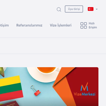
Üye Girişi
Hızlı
etişim
Referanslarımız
Vize İşlemleri
Erişim