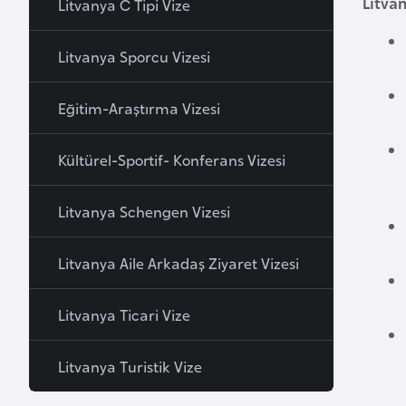
Litva
Litvanya C Tipi Vize
a
h
Litvanya Sporcu Vizesi
r
e
Eğitim-Araştırma Vizesi
y
n
Kültürel-Sportif- Konferans Vizesi
B
Litvanya Schengen Vizesi
a
n
Litvanya Aile Arkadaş Ziyaret Vizesi
g
l
a
Litvanya Ticari Vize
d
e
Litvanya Turistik Vize
ş