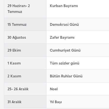
29 Haziran- 2
Kurban Bayramı
a
Temmuz
r
u
15 Temmuz
Demokrasi Günü
s
30 Ağustos
Zafer Bayramı
B
e
29 Ekim
Cumhuriyet Günü
l
ç
1 Kasım
Tüm azizler günü
i
k
2 Kasım
Bütün Ruhlar Günü
a
25- 26 Aralık
Noel
B
e
31 Aralık
Yıl Başı
n