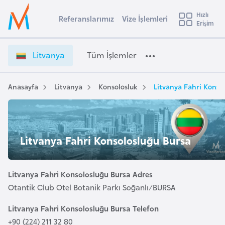
u
Hızlı
s
Referanslarımız
Vize İşlemleri
Başvuru yapmak istediğiniz ülkeyi seçin
Erişim
L
İ
Üye
t
Ülke Seçimi
i
Girişi
r
t
l
Litvanya
Tüm İşlemler
a
v
l
e
a
y
n
Anasayfa
Litvanya
Konsolosluk
Litvanya Fahri Konso
t
a
y
a
i
V
A
i
ş
v
Litvanya Fahri Konsolosluğu Bursa
z
u
i
e
s
İ
Litvanya Fahri Konsolosluğu Bursa Adres
m
t
ş
Otantik Club Otel Botanik Parkı Soğanlı/BURSA
u
l
r
e
Litvanya Fahri Konsolosluğu Bursa Telefon
y
m
+90 (224) 211 32 80