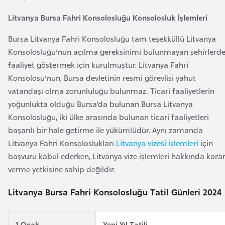
a
l
e
Litvanya Bursa Fahri Konsolosluğu Konsolosluk İşlemleri
r
A
Bursa Litvanya Fahri Konsolosluğu tam teşekküllü Litvanya
i
z
Konsolosluğu'nun açılma gereksinimi bulunmayan şehirlerd
e
faaliyet göstermek için kurulmuştur. Litvanya Fahri
r
Konsolosu'nun, Bursa devletinin resmi görevlisi yahut
b
vatandaşı olma zorunluluğu bulunmaz. Ticari faaliyetlerin
a
yoğunlukta olduğu Bursa’da bulunan Bursa Litvanya
y
Konsolosluğu, iki ülke arasında bulunan ticari faaliyetleri
c
başarılı bir hale getirme ile yükümlüdür. Aynı zamanda
a
Litvanya Fahri Konsoloslukları
Litvanya vizesi işlemleri
için
n
başvuru kabul ederken, Litvanya vize işlemleri hakkında kara
verme yetkisine sahip değildir.
B
Litvanya Bursa Fahri Konsolosluğu Tatil Günleri 2024
a
h
r
1 Ocak
Yeni Yıl Tatili