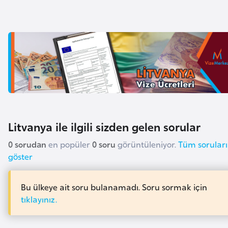
i
n
B
o
s
n
a
H
Litvanya ile ilgili sizden gelen sorular
e
r
0 sorudan
en popüler
0 soru
görüntüleniyor.
Tüm soruları
s
göster
e
k
Bu ülkeye ait soru bulanamadı. Soru sormak için
tıklayınız.
B
u