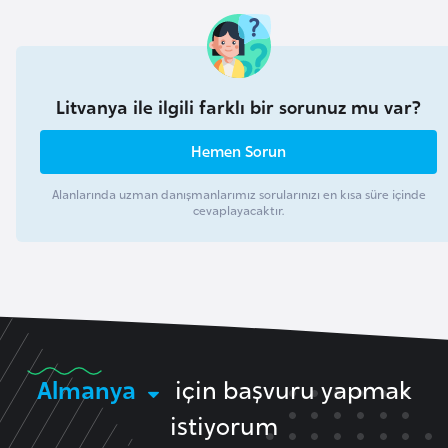
l
g
a
r
Litvanya ile ilgili farklı bir sorunuz mu var?
i
s
Hemen Sorun
t
a
Alanlarında uzman danışmanlarımız sorularınızı en kısa süre içinde
cevaplayacaktır.
n
B
u
r
k
Almanya
için başvuru yapmak
i
n
istiyorum
a