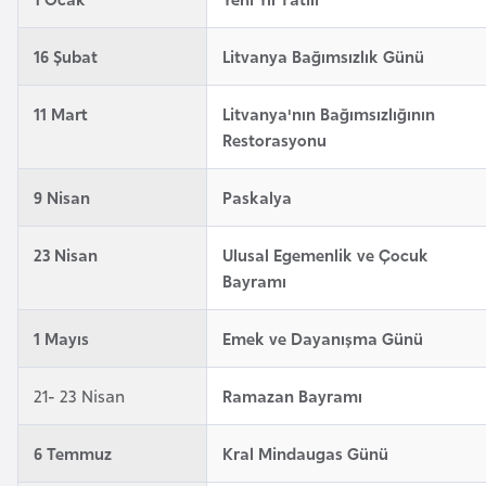
e
y
16 Şubat
Litvanya Bağımsızlık Günü
n
11 Mart
Litvanya'nın Bağımsızlığının
B
Restorasyonu
a
n
9 Nisan
Paskalya
g
l
23 Nisan
Ulusal Egemenlik ve Çocuk
a
Bayramı
d
e
1 Mayıs
Emek ve Dayanışma Günü
ş
21- 23 Nisan
Ramazan Bayramı
B
6 Temmuz
Kral Mindaugas Günü
e
l