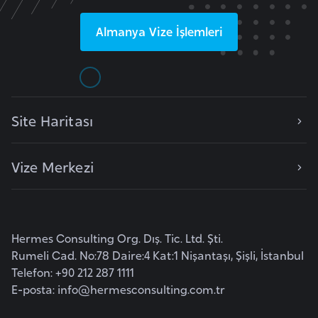
F
a
Almanya
Vize İşlemleri
s
o
Ç
Site Haritası
a
d
Vize Merkezi
Ç
e
k
Hermes Consulting Org. Dış. Tic. Ltd. Şti.
C
Rumeli Cad. No:78 Daire:4 Kat:1 Nişantaşı, Şişli, İstanbul
u
Telefon: +90 212 287 1111
m
E-posta:
info@hermesconsulting.com.tr
h
u