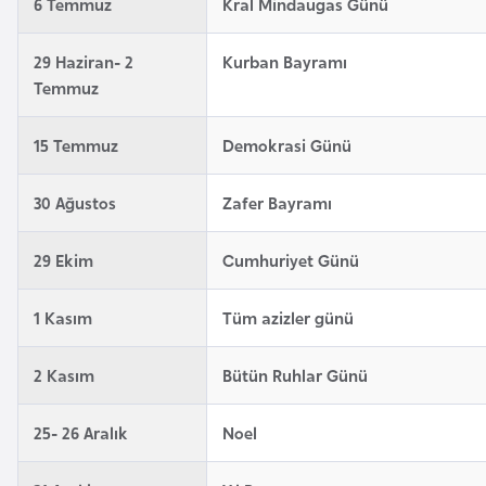
6 Temmuz
Kral Mindaugas Günü
a
r
29 Haziran- 2
Kurban Bayramı
u
Temmuz
s
15 Temmuz
Demokrasi Günü
B
e
30 Ağustos
Zafer Bayramı
l
ç
29 Ekim
Cumhuriyet Günü
i
k
1 Kasım
Tüm azizler günü
a
2 Kasım
Bütün Ruhlar Günü
B
25- 26 Aralık
Noel
e
n