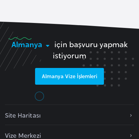
F
a
s
o
Almanya
için başvuru yapmak
Ç
istiyorum
a
d
Almanya
Vize İşlemleri
Ç
e
k
C
u
Site Haritası
m
h
Vize Merkezi
u