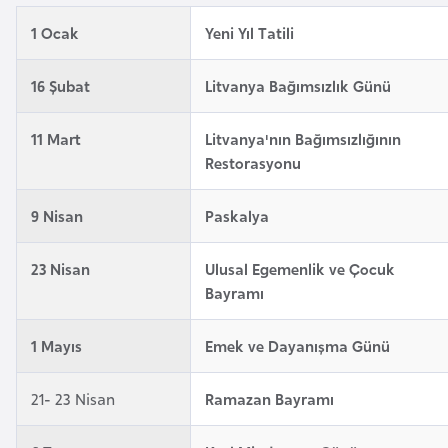
e
1 Ocak
Yeni Yıl Tatili
y
n
16 Şubat
Litvanya Bağımsızlık Günü
B
11 Mart
Litvanya'nın Bağımsızlığının
a
Restorasyonu
n
g
9 Nisan
Paskalya
l
a
23 Nisan
Ulusal Egemenlik ve Çocuk
d
Bayramı
e
ş
1 Mayıs
Emek ve Dayanışma Günü
B
21- 23 Nisan
Ramazan Bayramı
e
l