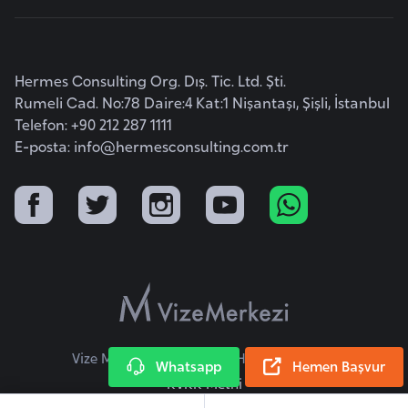
r
i
y
Hermes Consulting Org. Dış. Tic. Ltd. Şti.
e
Rumeli Cad. No:78 Daire:4 Kat:1 Nişantaşı, Şişli, İstanbul
t
Telefon: +90 212 287 1111
i
E-posta:
info@hermesconsulting.com.tr
C
e
z
a
y
i
r
Vize Merkezi © 2026 Tüm Hakları Saklıdır.
Whatsapp
Hemen Başvur
KVKK Metni
C