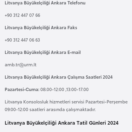
a
l
Litvanya Büyükelçiliği Ankara Telefonu
e
+90 312 447 07 66
r
A
i
z
Litvanya Büyükelçiliği Ankara Faks
e
+90 312 447 06 63
r
b
Litvanya Büyükelçiliği Ankara E-mail
a
amb.tr@urm.lt
y
c
Litvanya Büyükelçiliği Ankara Çalışma Saatleri 2024
a
n
Pazartesi-Cuma:
08.00-12:00 ,13:00-17.00
Litvanya Konsolosluk hizmetleri servisi Pazartesi-Perşembe
B
09:00-12:00 saatleri arasında çalışmaktadır.
a
h
Litvanya Büyükelçiliği Ankara Tatil Günleri 2024
r