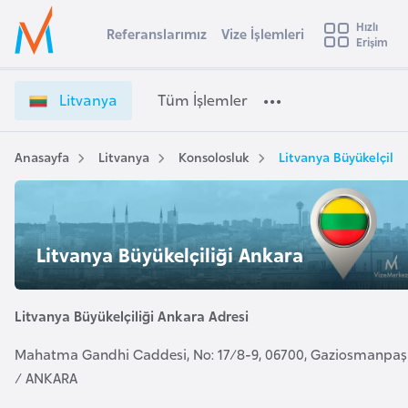
u
Hızlı
s
Referanslarımız
Vize İşlemleri
Başvuru yapmak istediğiniz ülkeyi seçin
Erişim
L
İ
Üye
t
Ülke Seçimi
i
Girişi
r
t
l
Litvanya
Tüm İşlemler
a
v
l
e
a
y
n
Anasayfa
Litvanya
Konsolosluk
Litvanya Büyükelçiliğ
t
a
y
a
i
V
A
i
ş
v
Litvanya Büyükelçiliği Ankara
z
u
i
e
s
İ
Litvanya Büyükelçiliği Ankara Adresi
m
t
ş
u
l
Mahatma Gandhi Caddesi, No: 17/8-9, 06700, Gaziosmanpa
r
e
/ ANKARA
y
m