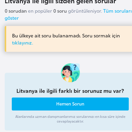
Litvanya ile ilgili sizden gelen sorular
l
0 sorudan
en popüler
0 soru
görüntüleniyor.
Tüm soruları
g
göster
a
r
i
Bu ülkeye ait soru bulanamadı. Soru sormak için
s
tıklayınız.
t
a
n
B
Litvanya ile ilgili farklı bir sorunuz mu var?
u
r
Hemen Sorun
k
i
Alanlarında uzman danışmanlarımız sorularınızı en kısa süre içinde
n
cevaplayacaktır.
a