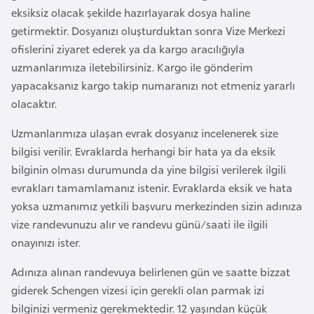
o
eksiksiz olacak şekilde hazırlayarak dosya haline
getirmektir. Dosyanızı oluşturduktan sonra Vize Merkezi
ofislerini ziyaret ederek ya da kargo aracılığıyla
B
uzmanlarımıza iletebilirsiniz. Kargo ile gönderim
u
yapacaksanız kargo takip numaranızı not etmeniz yararlı
l
olacaktır.
g
a
Uzmanlarımıza ulaşan evrak dosyanız incelenerek size
r
bilgisi verilir. Evraklarda herhangi bir hata ya da eksik
i
bilginin olması durumunda da yine bilgisi verilerek ilgili
s
evrakları tamamlamanız istenir. Evraklarda eksik ve hata
t
yoksa uzmanımız yetkili başvuru merkezinden sizin adınıza
a
vize randevunuzu alır ve randevu günü/saati ile ilgili
n
onayınızı ister.
Adınıza alınan randevuya belirlenen gün ve saatte bizzat
E
giderek Schengen vizesi için gerekli olan parmak izi
r
bilginizi vermeniz gerekmektedir. 12 yaşından küçük
m