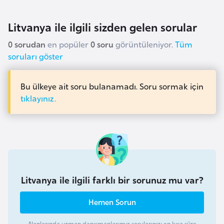
E
t
Litvanya ile ilgili sizden gelen sorular
i
y
0 sorudan
en popüler
0 soru
görüntüleniyor.
Tüm
o
soruları göster
p
y
Bu ülkeye ait soru bulanamadı. Soru sormak için
a
tıklayınız.
F
i
l
d
i
Litvanya ile ilgili farklı bir sorunuz mu var?
ş
i
Hemen Sorun
S
Alanlarında uzman danışmanlarımız sorularınızı en kısa süre