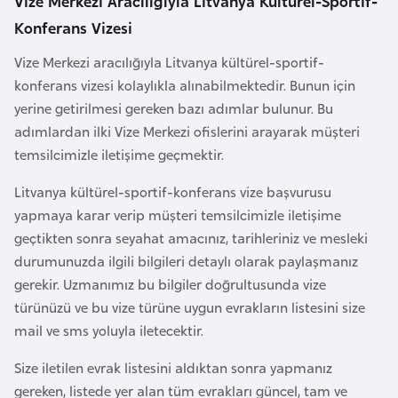
Vize Merkezi Aracılığıyla Litvanya Kültürel-Sportif-
k
Konferans Vizesi
a
Vize Merkezi aracılığıyla Litvanya kültürel-sportif-
konferans vizesi kolaylıkla alınabilmektedir. Bunun için
D
yerine getirilmesi gereken bazı adımlar bulunur. Bu
e
adımlardan ilki Vize Merkezi ofislerini arayarak müşteri
m
temsilcimizle iletişime geçmektir.
o
k
Litvanya kültürel-sportif-konferans vize başvurusu
r
yapmaya karar verip müşteri temsilcimizle iletişime
a
geçtikten sonra seyahat amacınız, tarihleriniz ve mesleki
t
durumunuzda ilgili bilgileri detaylı olarak paylaşmanız
i
gerekir. Uzmanımız bu bilgiler doğrultusunda vize
k
türünüzü ve bu vize türüne uygun evrakların listesini size
K
mail ve sms yoluyla iletecektir.
o
n
Size iletilen evrak listesini aldıktan sonra yapmanız
g
gereken, listede yer alan tüm evrakları güncel, tam ve