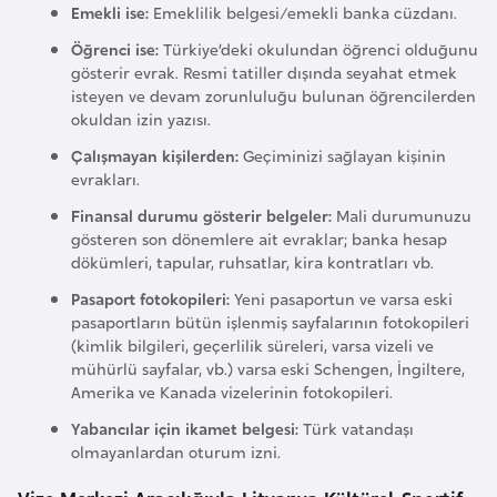
i
Emekli ise:
Emeklilik belgesi/emekli banka cüzdanı.
b
Öğrenci ise:
Türkiye’deki okulundan öğrenci olduğunu
u
gösterir evrak. Resmi tatiller dışında seyahat etmek
t
isteyen ve devam zorunluluğu bulunan öğrencilerden
okuldan izin yazısı.
i
Çalışmayan kişilerden:
Geçiminizi sağlayan kişinin
evrakları.
Ç
i
Finansal durumu gösterir belgeler:
Mali durumunuzu
gösteren son dönemlere ait evraklar; banka hesap
n
dökümleri, tapular, ruhsatlar, kira kontratları vb.
Pasaport fotokopileri:
Yeni pasaportun ve varsa eski
D
pasaportların bütün işlenmiş sayfalarının fotokopileri
a
(kimlik bilgileri, geçerlilik süreleri, varsa vizeli ve
n
mühürlü sayfalar, vb.) varsa eski Schengen, İngiltere,
Amerika ve Kanada vizelerinin fotokopileri.
i
m
Yabancılar için ikamet belgesi:
Türk vatandaşı
olmayanlardan oturum izni.
a
r