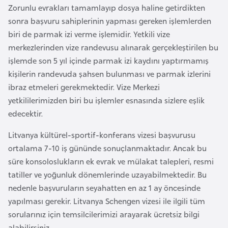
Zorunlu evrakları tamamlayıp dosya haline getirdikten
a
sonra başvuru sahiplerinin yapması gereken işlemlerden
r
biri de parmak izi verme işlemidir. Yetkili vize
u
merkezlerinden vize randevusu alınarak gerçekleştirilen bu
s
işlemde son 5 yıl içinde parmak izi kaydını yaptırmamış
kişilerin randevuda şahsen bulunması ve parmak izlerini
B
ibraz etmeleri gerekmektedir. Vize Merkezi
e
yetkililerimizden biri bu işlemler esnasında sizlere eşlik
l
edecektir.
ç
i
Litvanya kültürel-sportif-konferans vizesi başvurusu
k
ortalama 7-10 iş gününde sonuçlanmaktadır. Ancak bu
a
süre konsoloslukların ek evrak ve mülakat talepleri, resmi
tatiller ve yoğunluk dönemlerinde uzayabilmektedir. Bu
nedenle başvuruların seyahatten en az 1 ay öncesinde
B
yapılması gerekir. Litvanya Schengen vizesi ile ilgili tüm
e
sorularınız için temsilcilerimizi arayarak ücretsiz bilgi
n
alabilirsiniz.