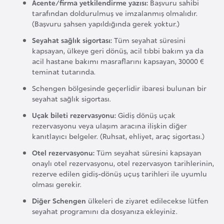
Acente/firma yetkilendirme yazısı:
Başvuru sahibi
l
tarafından doldurulmuş ve imzalanmış olmalıdır.
g
(Başvuru şahsen yapıldığında gerek yoktur.)
a
Seyahat sağlık sigortası:
Tüm seyahat süresini
r
kapsayan, ülkeye geri dönüş, acil tıbbi bakım ya da
i
acil hastane bakımı masraflarını kapsayan, 30000 €
s
teminat tutarında.
t
Schengen bölgesinde geçerlidir ibaresi bulunan bir
a
seyahat sağlık sigortası.
n
Uçak bileti rezervasyonu:
Gidiş dönüş uçak
rezervasyonu veya ulaşım aracına ilişkin diğer
kanıtlayıcı belgeler. (Ruhsat, ehliyet, araç sigortası.)
B
Otel rezervasyonu:
Tüm seyahat süresini kapsayan
u
onaylı otel rezervasyonu, otel rezervasyon tarihlerinin,
r
rezerve edilen gidiş-dönüş uçuş tarihleri ile uyumlu
k
olması gerekir.
i
Diğer Schengen
ülkeleri de ziyaret edilecekse lütfen
n
seyahat programını da dosyanıza ekleyiniz.
a