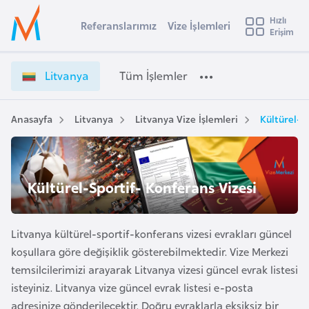
u
Hızlı
s
Referanslarımız
Vize İşlemleri
Başvuru yapmak istediğiniz ülkeyi seçin
Erişim
L
İ
Üye
t
Ülke Seçimi
i
Girişi
r
t
l
Litvanya
Tüm İşlemler
a
v
l
e
a
y
n
Anasayfa
Litvanya
Litvanya Vize İşlemleri
Kültürel-S
t
a
y
a
i
V
A
i
ş
Kültürel-Sportif- Konferans Vizesi
v
z
u
i
e
s
İ
Litvanya kültürel-sportif-konferans vizesi evrakları güncel
m
t
ş
koşullara göre değişiklik gösterebilmektedir. Vize Merkezi
u
l
temsilcilerimizi arayarak Litvanya vizesi güncel evrak listesi
r
e
isteyiniz. Litvanya vize güncel evrak listesi e-posta
y
m
adresinize gönderilecektir. Doğru evraklarla eksiksiz bir