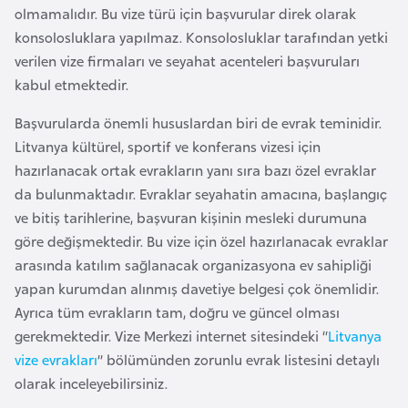
olmamalıdır. Bu vize türü için başvurular direk olarak
e
konsolosluklara yapılmaz. Konsolosluklar tarafından yetki
y
verilen vize firmaları ve seyahat acenteleri başvuruları
n
kabul etmektedir.
B
Başvurularda önemli hususlardan biri de evrak teminidir.
a
Litvanya kültürel, sportif ve konferans vizesi için
n
hazırlanacak ortak evrakların yanı sıra bazı özel evraklar
g
da bulunmaktadır. Evraklar seyahatin amacına, başlangıç
l
ve bitiş tarihlerine, başvuran kişinin mesleki durumuna
a
göre değişmektedir. Bu vize için özel hazırlanacak evraklar
d
arasında katılım sağlanacak organizasyona ev sahipliği
e
yapan kurumdan alınmış davetiye belgesi çok önemlidir.
ş
Ayrıca tüm evrakların tam, doğru ve güncel olması
gerekmektedir. Vize Merkezi internet sitesindeki “
Litvanya
B
vize evrakları
” bölümünden zorunlu evrak listesini detaylı
e
olarak inceleyebilirsiniz.
l