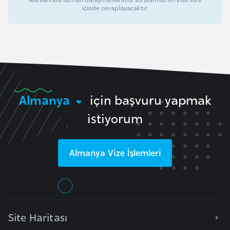
a
içinde cevaplayacaktır.
h
i
l
i
F
Almanya
için başvuru yapmak
i
n
istiyorum
l
a
Almanya
Vize İşlemleri
n
d
i
y
a
Site Haritası