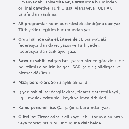
Litvanya’daki üniversite veya araştırma biriminden
r
orijinal davetiye. Türk Ulusal Ajans veya TÜBİTAK
i
tarafından yazılmış.
y
AB programlarından burs/destek alındığına dair yazı.
e
Türkiye’deki eğitim kurumundan yazı.
t
Grup halinde gitmek isteyenler:
Litvanya’daki
i
federasyondan davet yazısı ve Türkiye’deki
federasyondan açıklayıcı yazı.
Başvuru sahibi çalışan ise:
İşvereninizden görevinizi de
C
belirtilmiş olan izin belgesi, SGK işe giriş bildirgesi ve
e
hizmet dökümü.
z
Maaş bordroları:
Son 3 aylık olmalıdır.
a
y
İş yeri sahibi ise:
Vergi levhası, ticaret gazetesi kaydı,
ilgili meslek odası sicil kaydı ve imza sirküleri.
i
r
Kamu personeli ise:
Çalıştığınız kurumdan yazı.
Çiftçi ise:
Ziraat odası sicil kaydı, ekili tarım alanınızın
C
veya toprağınızın bulunduğuna dair belge.