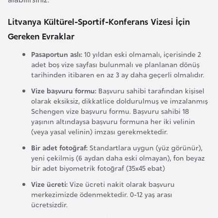
i
n
Litvanya Kültürel-Sportif-Konferans Vizesi İçin
Gereken Evraklar
B
Pasaportun aslı:
10 yıldan eski olmamalı, içerisinde 2
o
adet boş vize sayfası bulunmalı ve planlanan dönüş
s
tarihinden itibaren en az 3 ay daha geçerli olmalıdır.
n
Vize başvuru formu:
Başvuru sahibi tarafından kişisel
a
olarak eksiksiz, dikkatlice doldurulmuş ve imzalanmış
H
Schengen vize başvuru formu. Başvuru sahibi 18
e
yaşının altındaysa başvuru formuna her iki velinin
(veya yasal velinin) imzası gerekmektedir.
r
s
Bir adet fotoğraf:
Standartlara uygun (yüz görünür),
e
yeni çekilmiş (6 aydan daha eski olmayan), fon beyaz
bir adet biyometrik fotoğraf (35x45 ebat)
k
Vize ücreti:
Vize ücreti nakit olarak başvuru
merkezimizde ödenmektedir. 0-12 yaş arası
B
ücretsizdir.
u