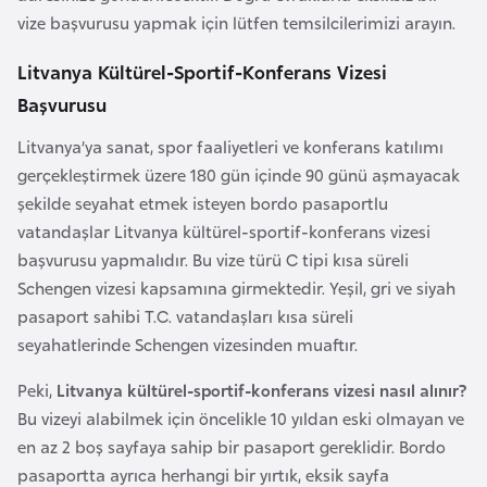
a
l
vize başvurusu yapmak için lütfen temsilcilerimizi arayın.
e
r
Litvanya Kültürel-Sportif-Konferans Vizesi
A
i
z
Başvurusu
e
Litvanya’ya sanat, spor faaliyetleri ve konferans katılımı
r
gerçekleştirmek üzere 180 gün içinde 90 günü aşmayacak
b
şekilde seyahat etmek isteyen bordo pasaportlu
a
vatandaşlar Litvanya kültürel-sportif-konferans vizesi
y
başvurusu yapmalıdır. Bu vize türü C tipi kısa süreli
c
Schengen vizesi kapsamına girmektedir. Yeşil, gri ve siyah
a
pasaport sahibi T.C. vatandaşları kısa süreli
n
seyahatlerinde Schengen vizesinden muaftır.
Peki,
Litvanya kültürel-sportif-konferans vizesi nasıl alınır?
B
Bu vizeyi alabilmek için öncelikle 10 yıldan eski olmayan ve
a
en az 2 boş sayfaya sahip bir pasaport gereklidir. Bordo
h
pasaportta ayrıca herhangi bir yırtık, eksik sayfa
r