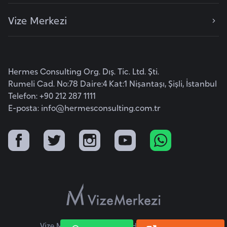
F
Vize Merkezi
r
a
n
s
Hermes Consulting Org. Dış. Tic. Ltd. Şti.
a
Rumeli Cad. No:78 Daire:4 Kat:1 Nişantaşı, Şişli, İstanbul
Telefon: +90 212 287 1111
G
E-posta:
info@hermesconsulting.com.tr
a
b
o
n
G
a
m
b
Vize Merkezi © 2026 Tüm Hakları Saklıdır.