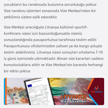
çocukların bu randevuda bulunma zorunluluğu yoktur.
e
Vize randevu işlemleri esnasında Vize Merkezi’nden bir
n
yetkilimiz sizlere eşlik edecektir.
i
s
Vize Merkezi aracılığıyla Litvanya kültürel-sportif-
t
konferans vizesi için başvurduğunuzda vizeniz
a
sonuçlandığında pasaportunuz tarafınıza teslim edilir.
n
Pasaportunuzu ofislerimizden şahsen ya da kargo yoluyla
teslim alabilirsiniz. Litvanya vizesi sonuçları ortalama 7-10
E
iş günü içerisinde çıkmaktadır. Alınan vize kararları sadece
s
konsolosluklara aittir ve Vize Merkezi’nin kararda herhangi
t
bir etkisi yoktur.
o
n
y
a