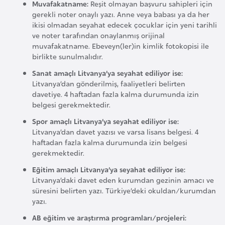
Muvafakatname:
Reşit olmayan başvuru sahipleri için
F
gerekli noter onaylı yazı. Anne veya babası ya da her
a
ikisi olmadan seyahat edecek çocuklar için yeni tarihli
s
ve noter tarafından onaylanmış orijinal
muvafakatname. Ebeveyn(ler)in kimlik fotokopisi ile
o
birlikte sunulmalıdır.
Sanat amaçlı Litvanya’ya seyahat ediliyor ise:
Ç
Litvanya’dan gönderilmiş, faaliyetleri belirten
a
davetiye. 4 haftadan fazla kalma durumunda izin
d
belgesi gerekmektedir.
Spor amaçlı Litvanya’ya seyahat ediliyor ise:
Ç
Litvanya’dan davet yazısı ve varsa lisans belgesi. 4
haftadan fazla kalma durumunda izin belgesi
e
gerekmektedir.
k
Eğitim amaçlı Litvanya’ya seyahat ediliyor ise:
C
Litvanya’daki davet eden kurumdan gezinin amacı ve
u
süresini belirten yazı. Türkiye’deki okuldan/kurumdan
m
yazı.
h
AB eğitim ve araştırma programları/projeleri:
u