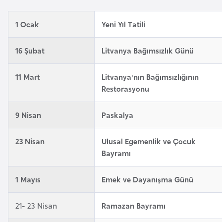
e
y
1 Ocak
Yeni Yıl Tatili
n
16 Şubat
Litvanya Bağımsızlık Günü
B
a
11 Mart
Litvanya'nın Bağımsızlığının
n
Restorasyonu
g
l
9 Nisan
Paskalya
a
d
23 Nisan
Ulusal Egemenlik ve Çocuk
e
Bayramı
ş
1 Mayıs
Emek ve Dayanışma Günü
B
21- 23 Nisan
Ramazan Bayramı
e
l