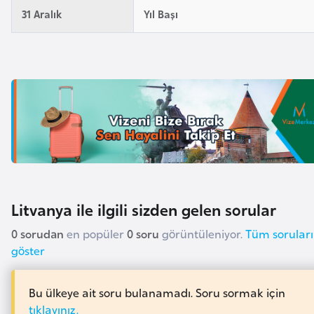
i
31 Aralık
Yıl Başı
n
B
o
s
n
a
H
e
r
Litvanya ile ilgili sizden gelen sorular
s
e
0 sorudan
en popüler
0 soru
görüntüleniyor.
Tüm soruları
k
göster
B
Bu ülkeye ait soru bulanamadı. Soru sormak için
u
tıklayınız.