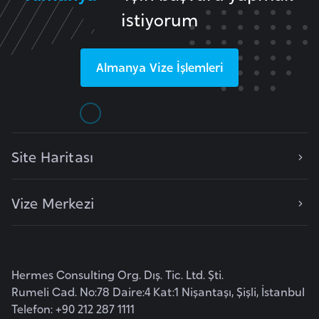
F
istiyorum
a
s
o
Almanya
Vize İşlemleri
Ç
a
d
Site Haritası
Ç
Vize Merkezi
e
k
C
u
Hermes Consulting Org. Dış. Tic. Ltd. Şti.
m
Rumeli Cad. No:78 Daire:4 Kat:1 Nişantaşı, Şişli, İstanbul
h
Telefon: +90 212 287 1111
u