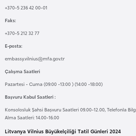
a
l
+370-5 236 42 00-01
e
r
A
Faks:
i
z
+370-5 212 32 77
e
r
E-posta:
b
embassy.vilnius@mfa.gov.tr
a
y
Çalışma Saatleri
c
a
Pazartesi - Cuma (09:00 -13:00 ) (14:00 -18:00)
n
Başvuru Kabul Saatleri :
B
Konsolosluk Şahsi Başvuru Saatleri 09.00-12.00, Telefonla Bilg
a
Alma Saatleri: 14.00-16.00
h
Litvanya Vilnius Büyükelçiliği Tatil Günleri 2024
r