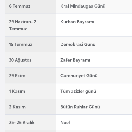
6 Temmuz
Kral Mindaugas Günü
a
r
29 Haziran- 2
Kurban Bayramı
u
Temmuz
s
15 Temmuz
Demokrasi Günü
B
e
30 Ağustos
Zafer Bayramı
l
ç
29 Ekim
Cumhuriyet Günü
i
k
1 Kasım
Tüm azizler günü
a
2 Kasım
Bütün Ruhlar Günü
B
e
25- 26 Aralık
Noel
n