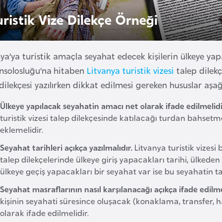
uristik Vize Dilekçe Örneği
ya’ya turistik amaçla seyahat edecek kişilerin ülkeye yapa
nsolosluğu’na hitaben
Litvanya turistik vizesi
talep dilekç
dilekçesi yazılırken dikkat edilmesi gereken hususlar aşağ
Ülkeye yapılacak seyahatin amacı net olarak ifade edilmelidi
turistik vizesi talep dilekçesinde katılacağı turdan bahsetmeli
eklemelidir.
Seyahat tarihleri açıkça yazılmalıdır.
Litvanya turistik vizesi
talep dilekçelerinde ülkeye giriş yapacakları tarihi, ülkeden 
ülkeye geçiş yapacakları bir seyahat var ise bu seyahatin ta
Seyahat masraflarının nasıl karşılanacağı açıkça ifade edilme
kişinin seyahati süresince oluşacak (konaklama, transfer, ha
olarak ifade edilmelidir.