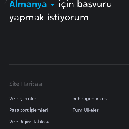
Almanya
için başvuru
yapmak istiyorum
B
u
l
g
a
r
i
s
t
a
Site Haritası
n
Vize İşlemleri
Schengen Vizesi
B
Pasaport İşlemleri
Tüm Ülkeler
u
r
Vize Rejim Tablosu
k