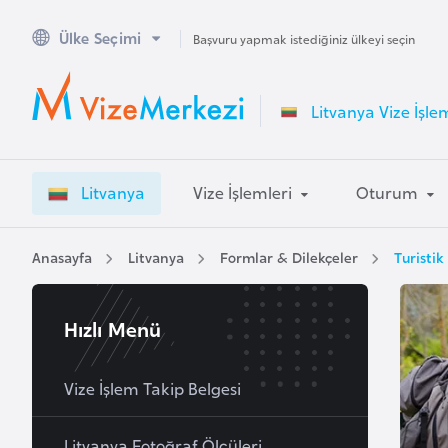
Ülke Seçimi
A
Başvuru yapmak istediğiniz ülkeyi seçin
v
u
Litvanya Vize İşle
s
t
r
Litvanya
Vize İşlemleri
Oturum
a
l
y
Anasayfa
Litvanya
Formlar & Dilekçeler
Turistik
a
Hızlı Menü
A
v
u
Vize İşlem Takip Belgesi
s
t
Litvanya Fotoğraf Ölçüleri