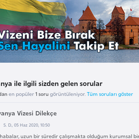
nya ile ilgili sizden gelen sorular
dan
en popüler
1 soru
görüntüleniyor.
Tüm soruları göster
vanya Vizesi Dilekçe
S. D., 05 Haz 2020, 10:50
habalar, uzun bir süredir çalışmakta olduğum kurumsal bi