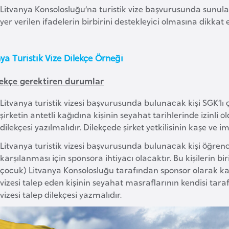
Litvanya Konsolosluğu’na turistik vize başvurusunda sunulan 
yer verilen ifadelerin birbirini destekleyici olmasına dikkat e
ya Turistik Vize Dilekçe Örneği
ilekçe gerektiren durumlar
Litvanya turistik vizesi başvurusunda bulunacak kişi SGK’lı çal
şirketin antetli kağıdına kişinin seyahat tarihlerinde izinli 
dilekçesi yazılmalıdır. Dilekçede şirket yetkilisinin kaşe ve i
Litvanya turistik vizesi başvurusunda bulunacak kişi öğrenc
karşılanması için sponsora ihtiyacı olacaktır. Bu kişilerin b
çocuk) Litvanya Konsolosluğu tarafından sponsor olarak kabu
vizesi talep eden kişinin seyahat masraflarının kendisi tar
vizesi talep dilekçesi yazmalıdır.