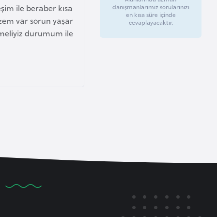
şim ile beraber kısa
danışmanlarımız sorularınızı
en kısa süre içinde
izem var sorun yaşar
cevaplayacaktır.
lemeliyiz durumum ile