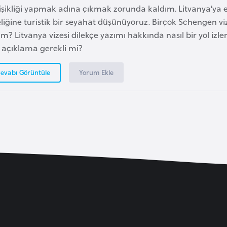
işikliği yapmak adına çıkmak zorunda kaldım. Litvanya’ya e
liğine turistik bir seyahat düşünüyoruz. Birçok Schengen v
m? Litvanya vizesi dilekçe yazımı hakkında nasıl bir yol iz
li açıklama gerekli mi?
Yorum Ekle
evabı Görüntüle