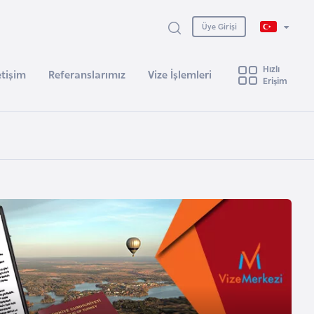
Üye Girişi
Hızlı
etişim
Referanslarımız
Vize İşlemleri
Erişim