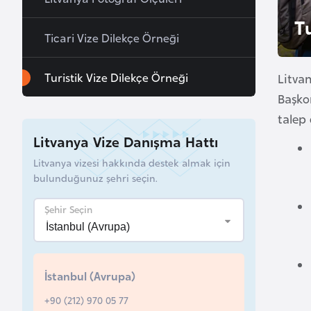
u
T
r
Ticari Vize Dilekçe Örneği
y
a
Turistik Vize Dilekçe Örneği
Litvan
Başko
A
talep 
z
Litvanya Vize Danışma Hattı
e
r
Litvanya vizesi hakkında destek almak için
bulunduğunuz şehri seçin.
b
a
Şehir Seçin
y
c
a
n
İstanbul (Avrupa)
+90 (212) 970 05 77
B