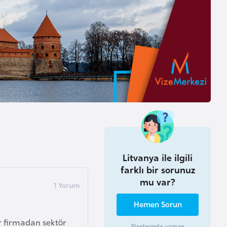
Litvanya ile ilgili
farklı bir sorunuz
mu var?
Hemen Sorun
r firmadan sektör
Alanlarında uzman