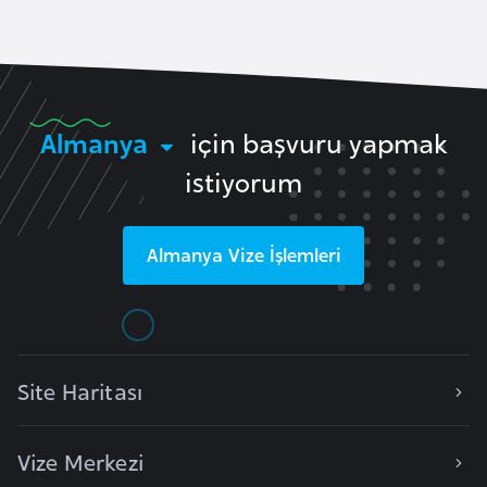
e
n
i
s
Almanya
için başvuru yapmak
t
a
istiyorum
n
Almanya
Vize İşlemleri
E
s
t
o
n
Site Haritası
y
a
Vize Merkezi