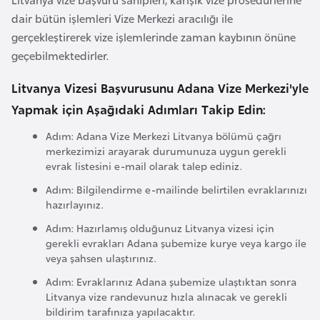
a
dair bütün işlemleri Vize Merkezi aracılığı ile
r
gerçekleştirerek vize işlemlerinde zaman kaybının önüne
u
geçebilmektedirler.
s
Litvanya Vizesi Başvurusunu Adana Vize Merkezi'yle
Yapmak için Aşağıdaki Adımları Takip Edin:
B
e
Adım: Adana Vize Merkezi Litvanya bölümü çağrı
merkezimizi arayarak durumunuza uygun gerekli
l
evrak listesini e-mail olarak talep ediniz.
ç
i
Adım: Bilgilendirme e-mailinde belirtilen evraklarınızı
hazırlayınız.
k
a
Adım: Hazırlamış olduğunuz Litvanya vizesi için
gerekli evrakları Adana şubemize kurye veya kargo ile
veya şahsen ulaştırınız.
B
Adım: Evraklarınız Adana şubemize ulaştıktan sonra
e
Litvanya vize randevunuz hızla alınacak ve gerekli
n
bildirim tarafınıza yapılacaktır.