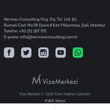
E
t
i
Hermes Consulting Org. Dış. Tic. Ltd. Şti.
y
Rumeli Cad. No:78 Daire:4 Kat:1 Nişantaşı, Şişli, İstanbul
o
Telefon: +90 212 287 1111
p
E-posta:
info@hermesconsulting.com.tr
y
a
F
i
l
d
i
ş
Vize Merkezi © 2026 Tüm Hakları Saklıdır.
i
KVKK Metni
S