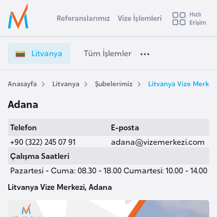
u
Hızlı
s
Referanslarımız
Vize İşlemleri
Başvuru yapmak istediğiniz ülkeyi seçin
Erişim
L
İ
Üye
t
Ülke Seçimi
i
Girişi
r
t
l
Litvanya
Tüm İşlemler
a
v
l
e
a
y
n
Anasayfa
Litvanya
Şubelerimiz
Litvanya Vize Merkez
t
a
y
Adana
a
i
V
A
Telefon
E-posta
i
ş
v
z
+90 (322) 245 07 91
adana@vizemerkezi.com
u
i
e
Çalışma Saatleri
s
İ
Pazartesi - Cuma: 08.30 - 18.00 Cumartesi: 10.00 - 14.00
m
t
ş
u
l
Litvanya Vize Merkezi, Adana
r
e
y
m