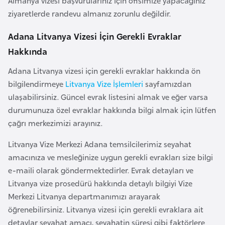
Almanya vizesi başvurularınız için ofisimize yapacağınız
l
ziyaretlerde randevu almanız zorunlu değildir.
g
a
Adana Litvanya Vizesi İçin Gerekli Evraklar
r
Hakkında
i
Adana Litvanya vizesi için gerekli evraklar hakkında ön
s
bilgilendirmeye
Litvanya Vize İşlemleri
sayfamızdan
t
ulaşabilirsiniz. Güncel evrak listesini almak ve eğer varsa
a
durumunuza özel evraklar hakkında bilgi almak için lütfen
n
çağrı merkezimizi arayınız.
B
Litvanya Vize Merkezi Adana temsilcilerimiz seyahat
u
amacınıza ve mesleğinize uygun gerekli evrakları size bilgi
r
e-maili olarak göndermektedirler. Evrak detayları ve
k
Litvanya vize prosedürü hakkında detaylı bilgiyi Vize
i
Merkezi Litvanya departmanımızı arayarak
n
öğrenebilirsiniz. Litvanya vizesi için gerekli evraklara ait
a
detaylar seyahat amacı, seyahatin süresi gibi faktörlere