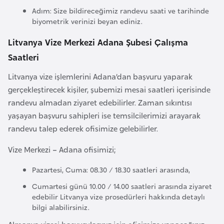
i
Adım: Size bildireceğimiz randevu saati ve tarihinde
n
biyometrik verinizi beyan ediniz.
Litvanya Vize Merkezi Adana Şubesi Çalışma
B
Saatleri
o
s
Litvanya vize işlemlerini Adana’dan başvuru yaparak
n
gerçekleştirecek kişiler, şubemizi mesai saatleri içerisinde
a
randevu almadan ziyaret edebilirler. Zaman sıkıntısı
H
yaşayan başvuru sahipleri ise temsilcilerimizi arayarak
e
randevu talep ederek ofisimize gelebilirler.
r
s
Vize Merkezi – Adana ofisimizi;
e
Pazartesi, Cuma: 08.30 / 18.30 saatleri arasında,
k
Cumartesi günü 10.00 / 14.00 saatleri arasında ziyaret
edebilir Litvanya vize prosedürleri hakkında detaylı
B
bilgi alabilirsiniz.
u