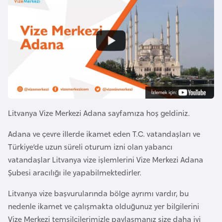
a
l
e
r
A
i
z
e
r
b
a
y
Litvanya Vize Merkezi Adana sayfamıza hoş geldiniz.
c
Adana ve çevre illerde ikamet eden T.C. vatandaşları ve
a
Türkiye’de uzun süreli oturum izni olan yabancı
n
vatandaşlar Litvanya vize işlemlerini Vize Merkezi Adana
Şubesi aracılığı ile yapabilmektedirler.
B
a
Litvanya vize başvurularında bölge ayrımı vardır, bu
h
nedenle ikamet ve çalışmakta olduğunuz yer bilgilerini
r
Vize Merkezi temsilcilerimizle paylaşmanız size daha iyi