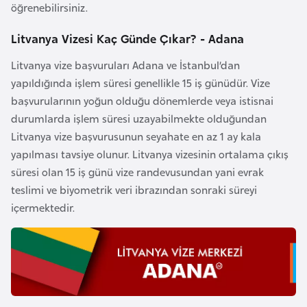
öğrenebilirsiniz.
o
Litvanya Vizesi Kaç Günde Çıkar? - Adana
B
Litvanya vize başvuruları Adana ve İstanbul’dan
u
yapıldığında işlem süresi genellikle 15 iş günüdür. Vize
l
başvurularının yoğun olduğu dönemlerde veya istisnai
g
durumlarda işlem süresi uzayabilmekte olduğundan
a
Litvanya vize başvurusunun seyahate en az 1 ay kala
r
yapılması tavsiye olunur. Litvanya vizesinin ortalama çıkış
i
süresi olan 15 iş günü vize randevusundan yani evrak
s
teslimi ve biyometrik veri ibrazından sonraki süreyi
t
içermektedir.
a
n
E
r
m