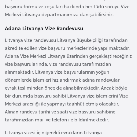
i
başvuru formu ve koşulları hakkında her türlü soruyu Vize
b
Merkezi Litvanya departmanımıza danışabilirsiniz.
u
t
Adana Litvanya Vize Randevusu
i
Litvanya vize randevusu Litvanya Büyükelçiliği tarafından
akredite edilen vize başvuru merkezlerinde yapılmaktadır.
Ç
Adana Vize Merkezi Litvanya üzerinden gerçekleştireceğiniz
i
vize başvurularında, vize randevusu tarafımızdan
n
alınmaktadır. Litvanya vize başvurularının yoğun
dönemlerde işlemleri hızlandırmak adına randevular
D
evrak tesliminden önce de alınabilmektedir. Ancak böyle
a
bir durumda başvuru sahibi Litvanya vize işlemlerini Vize
n
Merkezi aracılığı ile yapmayı taahhüt etmiş olacaktır.
i
Alınan randevu tarihi ve saati vize başvuru sahibine
m
tarafımızdan mail ve telefon ile bildirilmektedir.
a
Litvanya vizesi için gerekli evrakların Litvanya
r