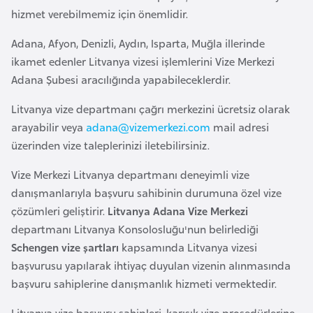
e
hizmet verebilmemiz için önemlidir.
y
Adana, Afyon, Denizli, Aydın, Isparta, Muğla illerinde
n
ikamet edenler Litvanya vizesi işlemlerini Vize Merkezi
Adana Şubesi aracılığında yapabileceklerdir.
B
a
Litvanya vize departmanı çağrı merkezini ücretsiz olarak
n
arayabilir veya
adana@vizemerkezi.com
mail adresi
g
üzerinden vize taleplerinizi iletebilirsiniz.
l
Vize Merkezi Litvanya departmanı deneyimli vize
a
danışmanlarıyla başvuru sahibinin durumuna özel vize
d
çözümleri geliştirir.
Litvanya Adana Vize Merkezi
e
departmanı Litvanya Konsolosluğu'nun belirlediği
ş
Schengen vize şartları
kapsamında Litvanya vizesi
başvurusu yapılarak ihtiyaç duyulan vizenin alınmasında
B
başvuru sahiplerine danışmanlık hizmeti vermektedir.
e
l
Litvanya vize başvuru sahipleri, karışık vize prosedürlerine