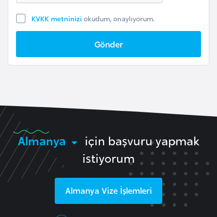
F
KVKK metninizi
okudum, onaylıyorum.
a
s
Gönder
o
Ç
a
d
Ç
Almanya
için başvuru yapmak
e
k
istiyorum
C
u
Almanya
Vize İşlemleri
m
h
u