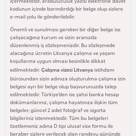
içermektedir, arabuluculuk yazısı elektronik davet
a
kodunun içinde barındırdığı bir belge olup sizlere
r
e-mail yolu ile gönderilebilir.
u
Önemli ve sunulması gereken bir diğer belge ise
s
çalışacağınız kurum ve sizin aranızda
düzenlenmiş iş sözleşmenizdir. Bu sözleşmede
B
alacağınız ücretin Litvanya çalışma ve yaşam
e
koşullarına uygun olması kesinlikle dikkat
l
edilmektedir.
Çalışma vizesi Litvanya
istihdam
ç
bürosundan sizin adınıza oluşturulma çalışma izin
i
belgesi ayrı bir belge olup başvurunuzda talep
k
edilmektedir. Türkiye’den ise şahsi banka hesap
a
dokümanlarınız, çalışma hayatınıza ilişkin tüm
belgeler, güncel 2 adet fotoğraf ve sigorta
B
bilgileriniz istenmektedir. Tüm bu belgeleri
e
özetlemeniz adına D tipi ulusal vize formu ile
n
beraber sizlere verilecek olan randevu gününde