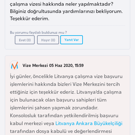
a
l
çalışma vizesi hakkında neler yapılmaktadır?
e
Bilginiz doğrultusunda yardımlarınızı bekliyorum.
r
Teşekkür ederim.
A
i
z
Bu yorumu faydalı buldunuz mu ?
e
Yanıt Ver
Evet (
0
)
Hayır (
0
)
r
b
a
Vize Merkezi 05 Haz 2020, 15:59
y
c
İyi günler, öncelikle Litvanya çalışma vize başvuru
a
işlemlerini hakkında bizleri Vize Merkezini tercih
n
ettiğiniz için teşekkür ederiz. Litvanya’da çalışma
için bulunacak olan başvuru sahipleri tüm
işlemlerini şahsen yapmak zorundadır.
B
Konsolosluk tarafından yetkilendirilmiş başvuru
a
kabul merkezi veya
Litvanya Ankara Büyükelçiliği
h
tarafından dosya kabulü ve değerlendirmesi
r