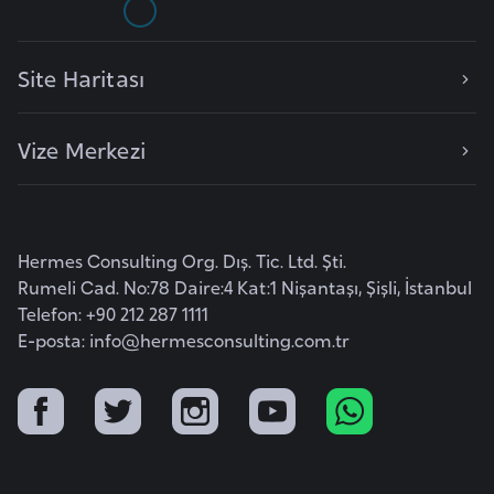
r
i
Site Haritası
y
e
t
Vize Merkezi
i
C
Hermes Consulting Org. Dış. Tic. Ltd. Şti.
e
Rumeli Cad. No:78 Daire:4 Kat:1 Nişantaşı, Şişli, İstanbul
z
Telefon: +90 212 287 1111
a
E-posta:
info@hermesconsulting.com.tr
y
i
r
C