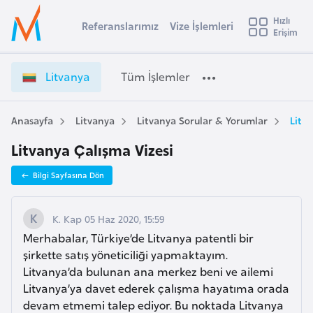
u
Hızlı
s
Referanslarımız
Vize İşlemleri
Başvuru yapmak istediğiniz ülkeyi seçin
Erişim
L
İ
Üye
t
Ülke Seçimi
i
Girişi
r
t
l
Litvanya
Tüm İşlemler
a
v
l
e
a
y
n
Anasayfa
Litvanya
Litvanya Sorular & Yorumlar
Litv
t
a
y
Litvanya Çalışma Vizesi
a
i
V
A
Bilgi Sayfasına Dön
i
ş
v
z
u
i
e
K. Kap 05 Haz 2020, 15:59
s
İ
Merhabalar, Türkiye’de Litvanya patentli bir
m
t
ş
şirkette satış yöneticiliği yapmaktayım.
u
l
Litvanya’da bulunan ana merkez beni ve ailemi
r
e
Litvanya’ya davet ederek çalışma hayatıma orada
y
m
devam etmemi talep ediyor. Bu noktada Litvanya