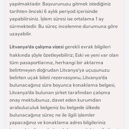
yapılmaktadır. Başvurunuzu gitmek istediğiniz
e
tarihten önceki 6 aylık periyod içerisinde
y
yapabilirsiniz. İşlem süresi ise ortalama 1 ay
n
sürmektedir. Bu süreç incelenme durumuna göre
uzayabilir.
B
a
Litvanya’da çalışma vizesi
gerekli evrak bilgileri
n
hakkında şöyle özetleyebiliriz; Eski ve yeni var olan
g
tüm pasaportlarınız, herhangi bir aktarma
l
belirtmeyen doğrudan Litvanya’ya uçuşunuzu
a
belirten uçak bileti rezervasyonu, Litvanya’da
d
bulunacağınız süre boyunca konaklama belgesi,
e
Litvanya’da bulunan şirket tarafından çalışma
ş
onay mektubunuz, davet eden kurumdan
arabuluculuk belgeniz bu belgede ülkede
B
bulunacağınız süreç ne ile ilgili işlemler
e
yapacağınız ve konaklama adres bilgileriniz
l