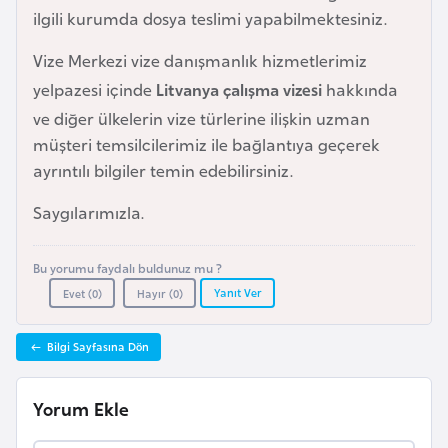
i
ilgili kurumda dosya teslimi yapabilmektesiniz.
n
Vize Merkezi vize danışmanlık hizmetlerimiz
yelpazesi içinde
Litvanya çalışma vizesi
hakkında
B
o
ve diğer ülkelerin vize türlerine ilişkin uzman
s
müşteri temsilcilerimiz ile bağlantıya geçerek
n
ayrıntılı bilgiler temin edebilirsiniz.
a
Saygılarımızla.
H
e
Bu yorumu faydalı buldunuz mu ?
r
Yanıt Ver
Evet (
0
)
Hayır (
0
)
s
e
Bilgi Sayfasına Dön
k
Yorum Ekle
B
u