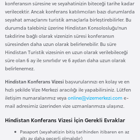
konferansın süresine ve seyahatinizin biteceği tarihe kadar
a
verilecektir. Ancak konferans katılımcıları bazı durumlarda
r
seyahat amaçlarını turistik amaçlarla birleştirebilirler. Bu
u
durumda talebiniz üzerine Hindistan Konsolosluğu’nun
s
takdirine bağlı olarak vizenizin süresi konferansın
süresinden daha uzun olarak belirlenebilir. Bu süre
B
Hindistan Turistik vizesinin en uzun olarak verilebileceği
e
süre olan 6 ay ile sınırlıdır ve 6 aydan daha uzun olarak
l
belirlenemez.
ç
Hindistan Konferans Vizesi
başvurularınızı en kolay ve en
i
hızlı şekilde Vize Merkezi aracılığı ile yapabilirsiniz. Lütfen
k
iletişim numaralarımız veya
online@vizemerkezi.com
e-
a
mail adresimiz üzerinden vize uzmanlarımıza ulaşınız.
B
Hindistan Konferans Vizesi İçin Gerekli Evraklar
e
Pasaport (seyahatizin bitiş tarihinden itibaren en az
n
altı ay daha geçerli olmalıdır)