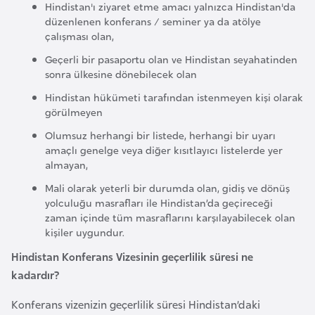
Hindistan'ı ziyaret etme amacı yalnızca Hindistan'da
e
düzenlenen konferans / seminer ya da atölye
y
çalışması olan,
n
Geçerli bir pasaportu olan ve Hindistan seyahatinden
sonra ülkesine dönebilecek olan
B
Hindistan hükümeti tarafından istenmeyen kişi olarak
a
görülmeyen
n
Olumsuz herhangi bir listede, herhangi bir uyarı
g
amaçlı genelge veya diğer kısıtlayıcı listelerde yer
l
almayan,
a
Mali olarak yeterli bir durumda olan, gidiş ve dönüş
d
yolculuğu masrafları ile Hindistan’da geçireceği
e
zaman içinde tüm masraflarını karşılayabilecek olan
kişiler uygundur.
ş
Hindistan Konferans Vizesinin geçerlilik süresi ne
kadardır?
B
e
Konferans vizenizin geçerlilik süresi Hindistan’daki
l