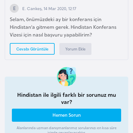
i
E. Cankeş, 14 Mar 2020, 12:17
b
u
Selam, önümüzdeki ay bir konferans için
t
Hindistan’a gitmem gerek. Hindistan Konferans
i
Vizesi için nasıl başvuru yapabilirim?
Yorum Ekle
Cevabı Görüntüle
Ç
i
n
D
a
Hindistan ile ilgili farklı bir sorunuz mu
n
var?
i
m
Hemen Sorun
a
Alanlarında uzman danışmanlarımız sorularınızı en kısa süre
r
içinde cevaplayacaktır.