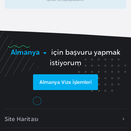
k
a
D
e
m
Almanya
için başvuru yapmak
o
k
istiyorum
r
a
Almanya
Vize İşlemleri
t
i
k
K
o
Site Haritası
n
g