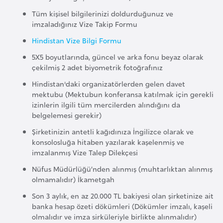
i
Tüm kişisel bilgilerinizi doldurduğunuz ve
n
imzaladığınız Vize Takip Formu
Hindistan Vize Bilgi Formu
B
5X5 boyutlarında, güncel ve arka fonu beyaz olarak
o
çekilmiş 2 adet biyometrik fotoğrafınız
s
n
Hindistan'daki organizatörlerden gelen davet
mektubu (Mektubun konferansa katılmak için gerekli
a
izinlerin ilgili tüm mercilerden alındığını da
H
belgelemesi gerekir)
e
Şirketinizin antetli kağıdınıza İngilizce olarak ve
r
konsolosluğa hitaben yazılarak kaşelenmiş ve
s
imzalanmış Vize Talep Dilekçesi
e
Nüfus Müdürlüğü’nden alınmış (muhtarlıktan alınmış
k
olmamalıdır) İkametgah
Son 3 aylık, en az 20.000 TL bakiyesi olan şirketinize ait
B
banka hesap özeti dökümleri (Dökümler imzalı, kaşeli
u
olmalıdır ve imza sirküleriyle birlikte alınmalıdır)