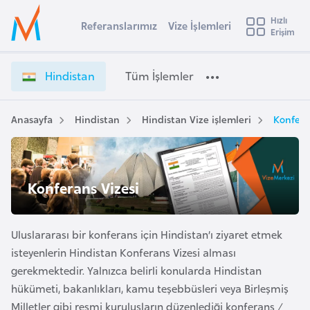
u
Hızlı
s
Referanslarımız
Vize İşlemleri
Başvuru yapmak istediğiniz ülkeyi seçin
Erişim
H
İ
Üye
t
Ülke Seçimi
i
Girişi
r
n
l
Hindistan
Tüm İşlemler
a
d
l
e
i
y
s
Anasayfa
Hindistan
Hindistan Vize işlemleri
Konfera
t
a
t
a
i
n
A
V
ş
Konferans Vizesi
v
i
u
i
z
s
e
Uluslararası bir konferans için Hindistan’ı ziyaret etmek
m
t
İ
isteyenlerin Hindistan Konferans Vizesi alması
u
ş
gerekmektedir. Yalnızca belirli konularda Hindistan
r
l
hükümeti, bakanlıkları, kamu teşebbüsleri veya Birleşmiş
y
e
Milletler gibi resmi kuruluşların düzenlediği konferans /