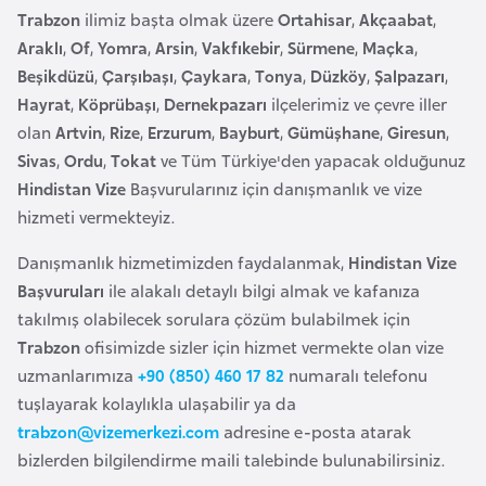
e
Trabzon
ilimiz başta olmak üzere
Ortahisar
,
Akçaabat
,
y
Araklı
,
Of
,
Yomra
,
Arsin
,
Vakfıkebir
,
Sürmene
,
Maçka
,
n
Beşikdüzü
,
Çarşıbaşı
,
Çaykara
,
Tonya
,
Düzköy
,
Şalpazarı
,
Hayrat
,
Köprübaşı
,
Dernekpazarı
ilçelerimiz ve çevre iller
olan
Artvin
,
Rize
,
Erzurum
,
Bayburt
,
Gümüşhane
,
Giresun
,
B
Sivas
,
Ordu
,
Tokat
ve Tüm Türkiye'den yapacak olduğunuz
a
Hindistan Vize
Başvurularınız için danışmanlık ve vize
n
hizmeti vermekteyiz.
g
l
Danışmanlık hizmetimizden faydalanmak,
Hindistan Vize
a
Başvuruları
ile alakalı detaylı bilgi almak ve kafanıza
d
takılmış olabilecek sorulara çözüm bulabilmek için
e
Trabzon
ofisimizde sizler için hizmet vermekte olan vize
ş
uzmanlarımıza
+90 (850) 460 17 82
numaralı telefonu
tuşlayarak kolaylıkla ulaşabilir ya da
B
trabzon@vizemerkezi.com
adresine e-posta atarak
e
bizlerden bilgilendirme maili talebinde bulunabilirsiniz.
l