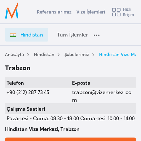
u
Hızlı
s
Referanslarımız
Vize İşlemleri
Başvuru yapmak istediğiniz ülkeyi seçin
Erişim
H
İ
Üye
t
Ülke Seçimi
i
Girişi
r
n
l
Hindistan
Tüm İşlemler
a
d
l
e
i
y
s
Anasayfa
Hindistan
Şubelerimiz
Hindistan Vize Merk
t
a
t
Trabzon
a
i
n
A
Telefon
E-posta
V
ş
v
i
+90 (212) 287 73 45
trabzon@vizemerkezi.co
u
i
z
m
s
e
Çalışma Saatleri
m
t
İ
Pazartesi - Cuma: 08.30 - 18.00 Cumartesi: 10.00 - 14.00
u
ş
r
l
Hindistan Vize Merkezi, Trabzon
y
e