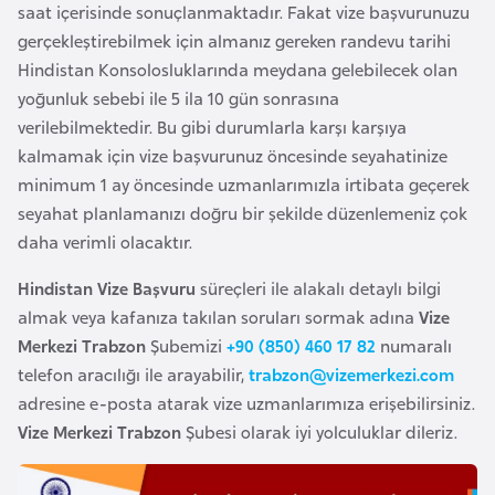
saat içerisinde sonuçlanmaktadır. Fakat vize başvurunuzu
e
gerçekleştirebilmek için almanız gereken randevu tarihi
n
Hindistan Konsolosluklarında meydana gelebilecek olan
i
yoğunluk sebebi ile 5 ila 10 gün sonrasına
s
verilebilmektedir. Bu gibi durumlarla karşı karşıya
t
kalmamak için vize başvurunuz öncesinde seyahatinize
a
minimum 1 ay öncesinde uzmanlarımızla irtibata geçerek
n
seyahat planlamanızı doğru bir şekilde düzenlemeniz çok
daha verimli olacaktır.
E
Hindistan Vize Başvuru
süreçleri ile alakalı detaylı bilgi
s
almak veya kafanıza takılan soruları sormak adına
Vize
t
Merkezi Trabzon
Şubemizi
+90 (850) 460 17 82
numaralı
o
telefon aracılığı ile arayabilir,
trabzon@vizemerkezi.com
n
adresine e-posta atarak vize uzmanlarımıza erişebilirsiniz.
y
Vize Merkezi Trabzon
Şubesi olarak iyi yolculuklar dileriz.
a