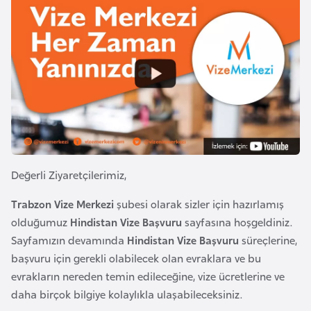
a
m
l
e
A
r
z
i
e
r
b
a
y
c
Değerli Ziyaretçilerimiz,
a
Trabzon Vize Merkezi
şubesi olarak sizler için hazırlamış
n
olduğumuz
Hindistan Vize Başvuru
sayfasına hoşgeldiniz.
Sayfamızın devamında
Hindistan Vize Başvuru
süreçlerine,
B
başvuru için gerekli olabilecek olan evraklara ve bu
a
evrakların nereden temin edileceğine, vize ücretlerine ve
h
daha birçok bilgiye kolaylıkla ulaşabileceksiniz.
r