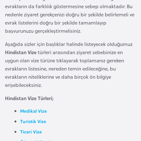
l
evrakların da farklılık göstermesine sebep olmaktadır. Bu
g
nedenle ziyaret gerekçenizi doğru bir şekilde belirlemeli ve
a
evrak listelerini doğru bir şekilde tamamlayıp
r
başvurunuzu gerçekleştirmelisiniz.
i
Aşağıda sizler için başlıklar halinde listeyecek olduğumuz
s
Hindistan Vize
türleri arasından ziyaret sebebinize en
t
uygun olan vize türüne tıklayarak toplamanız gereken
a
evrakların listesine, nereden temin edileceğine, bu
n
evrakların niteliklerine ve daha birçok ön bilgiye
erişebileceksiniz.
B
u
Hindistan Vize Türleri;
r
Medikal Vize
k
i
Turistik Vize
n
Ticari Vize
a