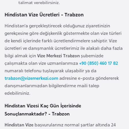
talimat verebilirsiniz.
o
Hindistan Vize Ücretleri - Trabzon
B
Hindistan’a gerçekleştirecek olduğunuz ziyaretinizin
u
gerekçesine göre değişkenlik göstermekte olan vize türleri
l
de kendi içlerinde farklı ücretlendirmelere sahiptir. Vize
g
ücretleri ve danışmanlık ücretlerimiz ile alakalı daha fazla
a
bilgi almak için
Vize Merkezi Trabzon
şubemizde
r
çalışmakta olan vize uzmanlarımıza
+90 (850) 460 17 82
i
numaralı telefonu tuşlayarak ulaşabilir ya da
s
trabzon@vizemerkezi.com
adresine e-posta göndererek
t
danışmanlarımızdan bilgilendirme maili talep
a
edebilirsiniz.
n
Hindistan Vizesi Kaç Gün İçerisinde
E
Sonuçlanmaktadır? - Trabzon
r
Hindistan Vize
başvurularınız normal şartlar altında 24
m