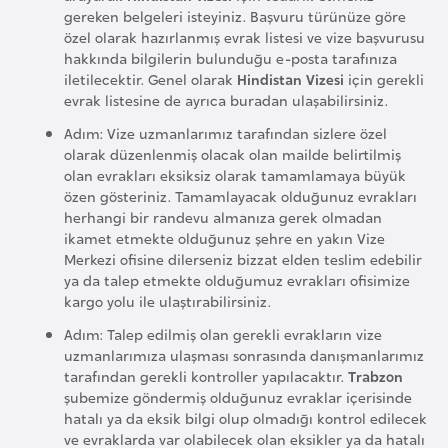
i
gereken belgeleri isteyiniz. Başvuru türünüze göre
b
özel olarak hazırlanmış evrak listesi ve vize başvurusu
u
hakkında bilgilerin bulunduğu e-posta tarafınıza
iletilecektir. Genel olarak
Hindistan Vizesi
için gerekli
t
evrak listesine de ayrıca buradan ulaşabilirsiniz.
i
Adım: Vize uzmanlarımız tarafından sizlere özel
olarak düzenlenmiş olacak olan mailde belirtilmiş
Ç
olan evrakları eksiksiz olarak tamamlamaya büyük
i
özen gösteriniz. Tamamlayacak olduğunuz evrakları
herhangi bir randevu almanıza gerek olmadan
n
ikamet etmekte olduğunuz şehre en yakın Vize
Merkezi ofisine dilerseniz bizzat elden teslim edebilir
D
ya da talep etmekte olduğumuz evrakları ofisimize
kargo yolu ile ulaştırabilirsiniz.
a
n
Adım: Talep edilmiş olan gerekli evrakların vize
uzmanlarımıza ulaşması sonrasında danışmanlarımız
i
tarafından gerekli kontroller yapılacaktır.
Trabzon
m
şubemize göndermiş olduğunuz evraklar içerisinde
a
hatalı ya da eksik bilgi olup olmadığı kontrol edilecek
r
ve evraklarda var olabilecek olan eksikler ya da hatalı