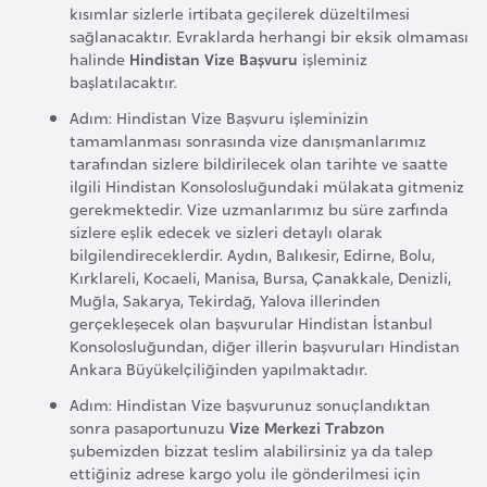
k
kısımlar sizlerle irtibata geçilerek düzeltilmesi
sağlanacaktır. Evraklarda herhangi bir eksik olmaması
a
halinde
Hindistan Vize Başvuru
işleminiz
başlatılacaktır.
D
Adım: Hindistan Vize Başvuru işleminizin
e
tamamlanması sonrasında vize danışmanlarımız
m
tarafından sizlere bildirilecek olan tarihte ve saatte
ilgili Hindistan Konsolosluğundaki mülakata gitmeniz
o
gerekmektedir. Vize uzmanlarımız bu süre zarfında
k
sizlere eşlik edecek ve sizleri detaylı olarak
r
bilgilendireceklerdir. Aydın, Balıkesir, Edirne, Bolu,
a
Kırklareli, Kocaeli, Manisa, Bursa, Çanakkale, Denizli,
Muğla, Sakarya, Tekirdağ, Yalova illerinden
t
gerçekleşecek olan başvurular Hindistan İstanbul
i
Konsolosluğundan, diğer illerin başvuruları Hindistan
k
Ankara Büyükelçiliğinden yapılmaktadır.
K
Adım: Hindistan Vize başvurunuz sonuçlandıktan
o
sonra pasaportunuzu
Vize Merkezi Trabzon
n
şubemizden bizzat teslim alabilirsiniz ya da talep
g
ettiğiniz adrese kargo yolu ile gönderilmesi için