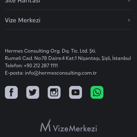
a
h
i
Vize Merkezi
l
i
Hermes Consulting Org. Dış. Tic. Ltd. Şti.
F
Rumeli Cad. No:78 Daire:4 Kat:1 Nişantaşı, Şişli, İstanbul
i
Telefon: +90 212 287 1111
n
E-posta:
info@hermesconsulting.com.tr
l
a
n
d
i
y
a