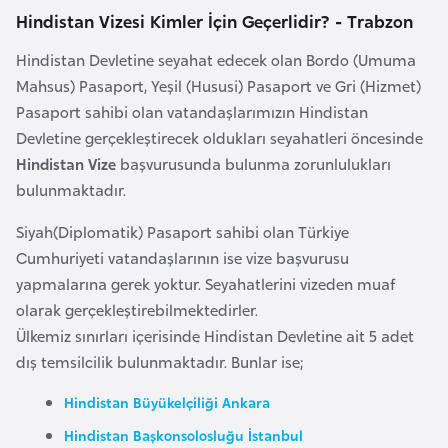
Hindistan Vizesi Kimler İçin Geçerlidir? - Trabzon
a
r
Hindistan Devletine seyahat edecek olan Bordo (Umuma
u
Mahsus) Pasaport, Yeşil (Hususi) Pasaport ve Gri (Hizmet)
s
Pasaport sahibi olan vatandaşlarımızın Hindistan
Devletine gerçekleştirecek oldukları seyahatleri öncesinde
B
Hindistan Vize
başvurusunda bulunma zorunlulukları
e
bulunmaktadır.
l
Siyah(Diplomatik) Pasaport sahibi olan Türkiye
ç
Cumhuriyeti vatandaşlarının ise vize başvurusu
i
yapmalarına gerek yoktur. Seyahatlerini vizeden muaf
k
olarak gerçekleştirebilmektedirler.
a
Ülkemiz sınırları içerisinde Hindistan Devletine ait 5 adet
dış temsilcilik bulunmaktadır. Bunlar ise;
B
e
Hindistan Büyükelçiliği Ankara
n
Hindistan Başkonsolosluğu İstanbul