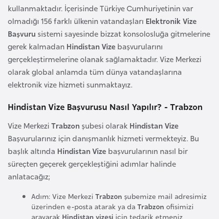
kullanmaktadır. İçerisinde Türkiye Cumhuriyetinin var
r
olmadığı 156 farklı ülkenin vatandaşları
Elektronik Vize
i
Başvuru
sistemi sayesinde bizzat konsolosluğa gitmelerine
y
gerek kalmadan
Hindistan Vize
başvurularını
e
gerçekleştirmelerine olanak sağlamaktadır. Vize Merkezi
t
olarak global anlamda tüm dünya vatandaşlarına
i
elektronik vize hizmeti sunmaktayız.
C
Hindistan Vize Başvurusu Nasıl Yapılır? - Trabzon
e
Vize Merkezi
Trabzon
şubesi olarak
Hindistan Vize
z
Başvurularınız için danışmanlık hizmeti vermekteyiz. Bu
a
başlık altında
Hindistan Vize
başvurularının nasıl bir
y
süreçten geçerek gerçekleştiğini adımlar halinde
i
anlatacağız;
r
Adım: Vize Merkezi
Trabzon
şubemize mail adresimiz
üzerinden e-posta atarak ya da
Trabzon
ofisimizi
C
arayarak
Hindistan vizesi
için tedarik etmeniz