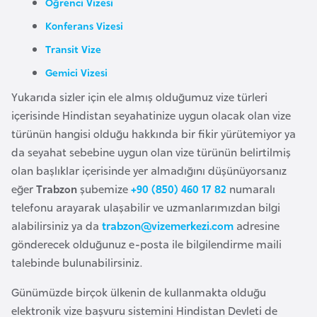
Öğrenci Vizesi
F
Konferans Vizesi
a
s
Transit Vize
o
Gemici Vizesi
Yukarıda sizler için ele almış olduğumuz vize türleri
Ç
içerisinde Hindistan seyahatinize uygun olacak olan vize
a
türünün hangisi olduğu hakkında bir fikir yürütemiyor ya
d
da seyahat sebebine uygun olan vize türünün belirtilmiş
olan başlıklar içerisinde yer almadığını düşünüyorsanız
Ç
eğer
Trabzon
şubemize
+90 (850) 460 17 82
numaralı
e
telefonu arayarak ulaşabilir ve uzmanlarımızdan bilgi
k
alabilirsiniz ya da
trabzon@vizemerkezi.com
adresine
C
gönderecek olduğunuz e-posta ile bilgilendirme maili
u
talebinde bulunabilirsiniz.
m
Günümüzde birçok ülkenin de kullanmakta olduğu
h
elektronik vize başvuru sistemini Hindistan Devleti de
u