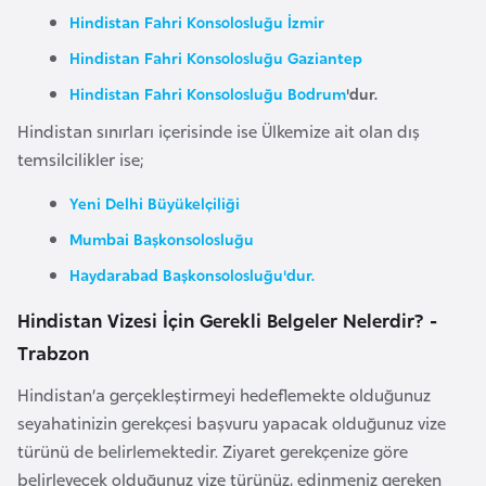
i
Hindistan Fahri Konsolosluğu İzmir
n
Hindistan Fahri Konsolosluğu Gaziantep
Hindistan Fahri Konsolosluğu Bodrum
'dur.
B
o
Hindistan sınırları içerisinde ise Ülkemize ait olan dış
s
temsilcilikler ise;
n
Yeni Delhi Büyükelçiliği
a
H
Mumbai Başkonsolosluğu
e
Haydarabad Başkonsolosluğu'dur.
r
Hindistan Vizesi İçin Gerekli Belgeler Nelerdir? -
s
Trabzon
e
k
Hindistan’a gerçekleştirmeyi hedeflemekte olduğunuz
seyahatinizin gerekçesi başvuru yapacak olduğunuz vize
B
türünü de belirlemektedir. Ziyaret gerekçenize göre
u
belirleyecek olduğunuz vize türünüz, edinmeniz gereken