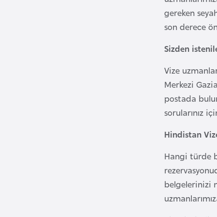
i
gereken seya
n
son derece ön
a
Sizden istenil
F
a
Vize uzmanlar
s
Merkezi Gazia
o
postada bulun
sorularınız iç
Ç
a
Hindistan Vize
d
Hangi türde b
rezervasyonud
Ç
e
belgelerinizi
k
uzmanlarımıza
C