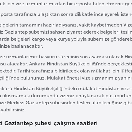
k için vize uzmanlarımızdan bir e-posta talep etmeniz ge
posta tarafınıza ulaştıktan sonra dikkatle inceleyerek iste
elgelerin tamamını hazırladıysanız, vakit kaybetmeden Vize 
iz Gaziantep şubemizi şahsen ziyaret ederek belgeleri tesli
rda belgeleri kargo veya kurye yoluyla şubemize gönderebi
inize başlanacaktır.
ize uzmanlarımız başvuru sürecinin son aşaması olarak Hin
su alacaktır. Ankara Hindistan Büyükelçiliği’nde gerçekleşt
tedir. Tarihi tarafınıza bildirilecek olan mülakat için lüt
iliği’nde bulununuz. Mülakat öncesi vize uzmanımız yanınızda 
nkara Hindistan Büyükelçiliği’ndeki mülakat Hindistan vizes
 oluşmaması durumunda vizeniz onaylanarak pasaportunu
ize Merkezi Gaziantep şubesinden teslim alabileceğiniz gibi
yabilirsiniz.
i Gaziantep şubesi çalışma saatleri