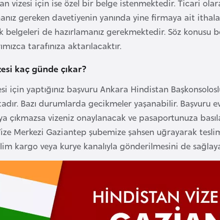
an vizesi için ise özel bir belge istenmektedir. Ticari ol
nız gereken davetiyenin yanında yine firmaya ait ithalatç
k belgeleri de hazırlamanız gerekmektedir. Söz konusu belge
mızca tarafınıza aktarılacaktır.
zesi kaç günde çıkar?
esi için yaptığınız başvuru Ankara Hindistan Başkonsolosl
dır. Bazı durumlarda gecikmeler yaşanabilir. Başvuru ev
a çıkmazsa vizeniz onaylanacak ve pasaportunuza basılac
. Vize Merkezi Gaziantep şubemize şahsen uğrayarak teslim
slim kargo veya kurye kanalıyla gönderilmesini de sağlayab