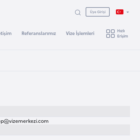
Üye Girişi
Hızlı
etişim
Referanslarımız
Vize İşlemleri
Erişim
ep@vizemerkezi.com