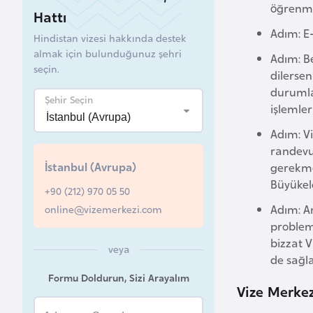
öğrenme
Hattı
B
Adım: E-
Hindistan vizesi hakkında destek
e
almak için bulunduğunuz şehri
Adım: B
l
seçin.
dilersen
a
durumla
r
Şehir Seçin
işlemler
u
s
Adım: V
randevu
İstanbul (Avrupa)
gerekmek
B
Büyükelç
+90 (212) 970 05 50
e
Adım: A
online@vizemerkezi.com
l
problem
ç
bizzat V
i
veya
de sağla
k
Formu Doldurun, Sizi Arayalım
a
Vize Merkez