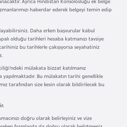
anacaktır. Ayrıca Hindistan Konsolosluğu ek belge
e uzmanlarımızı haberdar ederek belgeyi temin edip
layabilirsiniz. Daha erken başvurular kabul
alı olduğu tarihleri hesaba katmanızı tavsiye
arihiniz bu tarihlerle çakışıyorsa seyahatiniz
z.
liği’ndeki mülakata bizzat katılmanız
yapılmaktadır. Bu mülakatın tarihi genellikle
ız tarafından size kesin olarak bildirilecek bu
r.
acınızı doğru olarak belirleyiniz ve vize
gereken formlarda da doğru olarak belirtmeniz