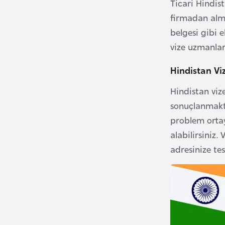
Ticari Hindist
u
m
firmadan alma
h
belgesi gibi e
u
vize uzmanları
r
i
Hindistan Vi
y
Hindistan viz
e
sonuçlanmakta
t
problem ortay
i
alabilirsiniz
adresinize te
C
e
z
a
y
i