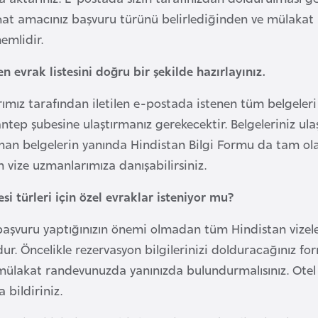
hat amacınız başvuru türünü belirlediğinden ve mülak
emlidir.
en evrak listesini doğru bir şekilde hazırlayınız.
ımız tarafından iletilen e-postada istenen tüm belgeleri 
ntep şubesine ulaştırmanız gerekecektir. Belgeleriniz ul
an belgelerin yanında Hindistan Bilgi Formu da tam ola
in vize uzmanlarımıza danışabilirsiniz.
si türleri için özel evraklar isteniyor mu?
aşvuru yaptığınızın önemi olmadan tüm Hindistan vizeler
ur. Öncelikle rezervasyon bilgilerinizi dolduracağınız f
 mülakat randevunuzda yanınızda bulundurmalısınız. Ote
 bildiriniz.