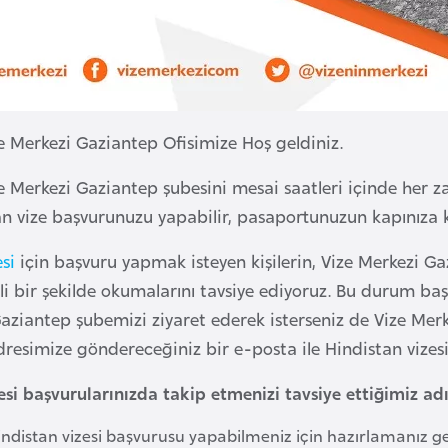
e Merkezi Gaziantep Ofisimize Hoş geldiniz.
e Merkezi Gaziantep şubesini mesai saatleri içinde her z
 vize başvurunuzu yapabilir, pasaportunuzun kapınıza ka
si
için başvuru yapmak isteyen kişilerin, Vize Merkezi
tli bir şekilde okumalarını tavsiye ediyoruz. Bu durum ba
Gaziantep şubemizi ziyaret ederek isterseniz de Vize Mer
resimize göndereceğiniz bir e-posta ile Hindistan vizesi
esi başvurularınızda takip etmenizi tavsiye ettiğimiz ad
ndistan vizesi başvurusu yapabilmeniz için hazırlamanız ger