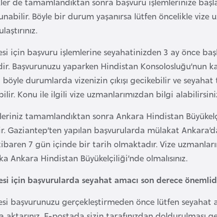
ikler de tamamlandıktan sonra başvuru işlemlerinize başl
unabilir. Böyle bir durum yaşanırsa lütfen öncelikle viz
laştırınız.
esi için başvuru işlemlerine seyahatinizden 3 ay önce baş
r. Başvurunuzu yaparken Hindistan Konsolosluğu’nun kap
böyle durumlarda vizenizin çıkışı gecikebilir ve seyahat t
bilir. Konu ile ilgili vize uzmanlarımızdan bilgi alabilirsini
leriniz tamamlandıktan sonra Ankara Hindistan Büyükelçi
. Gaziantep’ten yapılan başvurularda mülakat Ankara’da 
ibaren 7 gün içinde bir tarih olmaktadır. Vize uzmanlarım
ka Ankara Hindistan Büyükelçiliği’nde olmalısınız.
esi için başvurularda seyahat amacı son derece önemlidi
esi başvurunuzu gerçekleştirmeden önce lütfen seyahat am
 aktarınız. E-postada sizin tarafınızdan doldurulması 