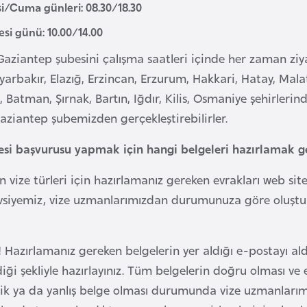
si/Cuma günleri: 08.30/18.30
si günü: 10.00/14.00
Gaziantep şubesini çalışma saatleri içinde her zaman ziy
yarbakır, Elazığ, Erzincan, Erzurum, Hakkari, Hatay, Mal
, Batman, Şırnak, Bartın, Iğdır, Kilis, Osmaniye şehirleri
Gaziantep şubemizden gerçekleştirebilirler.
esi başvurusu yapmak için hangi belgeleri hazırlamak g
vize türleri için hazırlamanız gereken evrakları web sitem
vsiyemiz, vize uzmanlarımızdan durumunuza göre oluşturu
!
Hazırlamanız gereken belgelerin yer aldığı e-postayı ald
diği şekliyle hazırlayınız. Tüm belgelerin doğru olması v
ksik ya da yanlış belge olması durumunda vize uzmanları