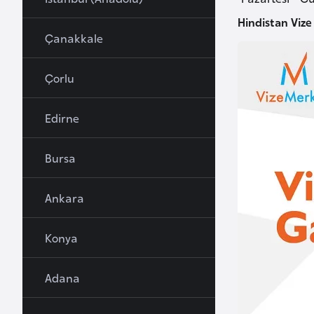
u
Hindistan Vize
r
Çanakkale
y
a
Çorlu
A
Edirne
z
e
Bursa
r
b
Ankara
a
y
c
Konya
a
n
Adana
B