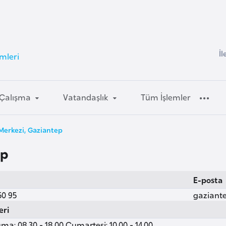
İl
emleri
Çalışma
Vatandaşlık
Tüm İşlemler
Merkezi, Gaziantep
ep
E-posta
50 95
gaziant
eri
ma: 08.30 - 18.00 Cumartesi: 10.00 - 14.00