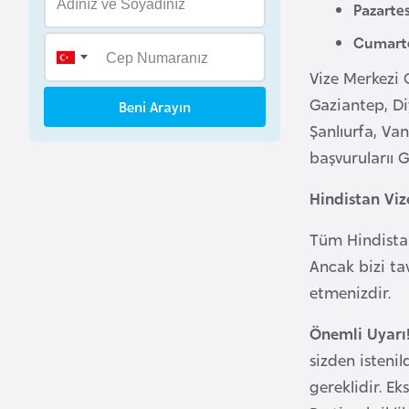
Pazarte
B
e
Cumarte
n
Vize Merkezi 
i
Gaziantep, Di
Beni Arayın
n
Şanlıurfa, Van
başvurularıı 
B
o
Hindistan Viz
s
n
Tüm Hindistan 
a
Ancak bizi ta
H
etmenizdir.
e
r
Önemli Uyarı
s
sizden istenil
e
gereklidir. E
k