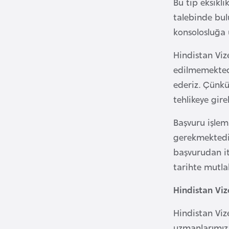
Bu tip eksikl
talebinde bul
B
konsolosluğa u
u
l
Hindistan Viz
g
edilmemektedi
a
ederiz. Çünkü 
r
tehlikeye gire
i
s
Başvuru işlem
t
gerekmektedir
a
başvurudan it
n
tarihte mutla
B
Hindistan Viz
u
Hindistan Viz
r
uzmanlarımıza
k