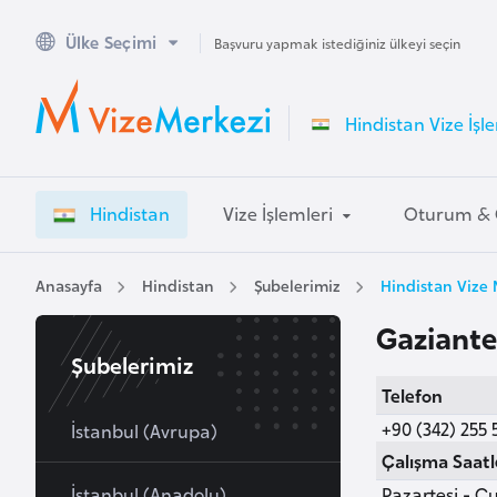
Ülke Seçimi
A
Başvuru yapmak istediğiniz ülkeyi seçin
v
u
Hindistan Vize İşl
s
t
r
Hindistan
Vize İşlemleri
Oturum & 
a
l
y
Anasayfa
Hindistan
Şubelerimiz
Hindistan Vize 
a
Gaziant
Şubelerimiz
A
Telefon
v
+90 (342) 255 
u
İstanbul (Avrupa)
s
Çalışma Saatl
t
İstanbul (Anadolu)
Pazartesi - Cu