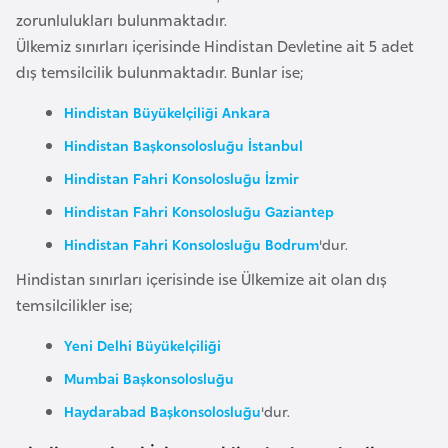
zorunlulukları bulunmaktadır.
a
Ülkemiz sınırları içerisinde Hindistan Devletine ait 5 adet
r
dış temsilcilik bulunmaktadır. Bunlar ise;
u
s
Hindistan Büyükelçiliği Ankara
Hindistan Başkonsolosluğu İstanbul
B
Hindistan Fahri Konsolosluğu İzmir
e
Hindistan Fahri Konsolosluğu Gaziantep
l
ç
Hindistan Fahri Konsolosluğu Bodrum
'dur.
i
Hindistan sınırları içerisinde ise Ülkemize ait olan dış
k
temsilcilikler ise;
a
Yeni Delhi Büyükelçiliği
B
Mumbai Başkonsolosluğu
e
Haydarabad Başkonsolosluğu
'dur.
n