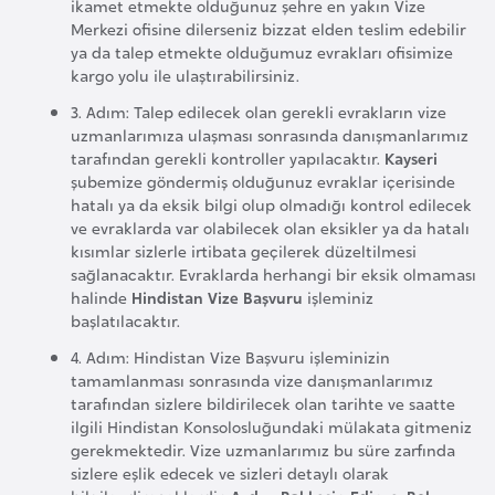
i
ikamet etmekte olduğunuz şehre en yakın Vize
Merkezi ofisine dilerseniz bizzat elden teslim edebilir
b
ya da talep etmekte olduğumuz evrakları ofisimize
u
kargo yolu ile ulaştırabilirsiniz.
t
3. Adım: Talep edilecek olan gerekli evrakların vize
i
uzmanlarımıza ulaşması sonrasında danışmanlarımız
tarafından gerekli kontroller yapılacaktır.
Kayseri
şubemize göndermiş olduğunuz evraklar içerisinde
Ç
hatalı ya da eksik bilgi olup olmadığı kontrol edilecek
i
ve evraklarda var olabilecek olan eksikler ya da hatalı
n
kısımlar sizlerle irtibata geçilerek düzeltilmesi
sağlanacaktır. Evraklarda herhangi bir eksik olmaması
halinde
Hindistan Vize Başvuru
işleminiz
D
başlatılacaktır.
a
4. Adım: Hindistan Vize Başvuru işleminizin
n
tamamlanması sonrasında vize danışmanlarımız
i
tarafından sizlere bildirilecek olan tarihte ve saatte
m
ilgili Hindistan Konsolosluğundaki mülakata gitmeniz
gerekmektedir. Vize uzmanlarımız bu süre zarfında
a
sizlere eşlik edecek ve sizleri detaylı olarak
r