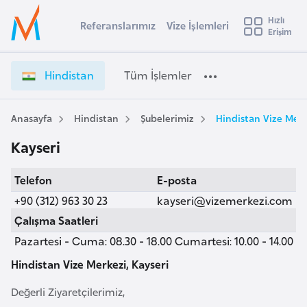
u
Hızlı
s
Referanslarımız
Vize İşlemleri
Başvuru yapmak istediğiniz ülkeyi seçin
Erişim
H
İ
Üye
t
Ülke Seçimi
i
Girişi
r
n
l
Hindistan
Tüm İşlemler
a
d
l
e
i
y
s
Anasayfa
Hindistan
Şubelerimiz
Hindistan Vize Merk
t
a
t
Kayseri
a
i
n
A
Telefon
E-posta
V
ş
v
i
+90 (312) 963 30 23
kayseri@vizemerkezi.com
u
i
z
Çalışma Saatleri
s
e
Pazartesi - Cuma: 08.30 - 18.00 Cumartesi: 10.00 - 14.00
m
t
İ
u
ş
Hindistan Vize Merkezi, Kayseri
r
l
Değerli Ziyaretçilerimiz,
y
e