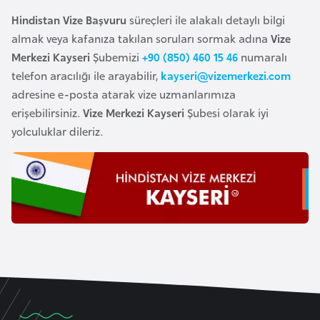
e
Hindistan Vize Başvuru
süreçleri ile alakalı detaylı bilgi
n
almak veya kafanıza takılan soruları sormak adına
Vize
i
Merkezi Kayseri
Şubemizi
+90 (850) 460 15 46
numaralı
s
telefon aracılığı ile arayabilir,
kayseri@vizemerkezi.com
t
adresine e-posta atarak vize uzmanlarımıza
a
erişebilirsiniz.
Vize Merkezi Kayseri
Şubesi olarak iyi
n
yolculuklar dileriz.
E
s
t
o
n
y
a