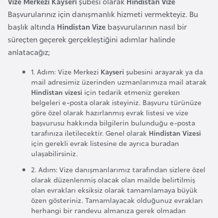
Vize Merkezi Kayseri
şubesi olarak
Hindistan Vize
r
Başvurularınız için danışmanlık hizmeti vermekteyiz. Bu
i
başlık altında
Hindistan Vize
başvurularının nasıl bir
y
süreçten geçerek gerçekleştiğini adımlar halinde
e
anlatacağız;
t
1. Adım: Vize Merkezi
Kayseri
şubesini arayarak ya da
i
mail adresimiz üzerinden uzmanlarımıza mail atarak
Hindistan vizesi
için tedarik etmeniz gereken
belgeleri e-posta olarak isteyiniz. Başvuru türünüze
C
göre özel olarak hazırlanmış evrak listesi ve vize
e
başvurusu hakkında bilgilerin bulunduğu e-posta
z
tarafınıza iletilecektir. Genel olarak
Hindistan Vizesi
a
için gerekli evrak listesine de ayrıca buradan
y
ulaşabilirsiniz.
i
2. Adım: Vize danışmanlarımız tarafından sizlere özel
r
olarak düzenlenmiş olacak olan mailde belirtilmiş
olan evrakları eksiksiz olarak tamamlamaya büyük
özen gösteriniz. Tamamlayacak olduğunuz evrakları
C
herhangi bir randevu almanıza gerek olmadan