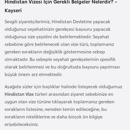
Hindistan Vizesi İçin Gerekli Belgeler Nelerdir? -
i
n
Kayseri
Sevgili ziyaretçilerimiz, Hindistan Devletine yapacak
B
olduğunuz seyahatinizin gerekçesi başvuru yapacak
o
olduğunuz vize çeşidini de belirlemektedir. Seyahat
s
sebebine göre belirlenecek olan vize türü, toplamanız
n
gereken evrakların değişiklik göstermesine sebep
a
olmaktadır. Bu sebeple seyahat gerekçelerinin spesifik
H
olarak belirlenmesi ve bu doğrultuda başvuru yapılması
e
büyük önem arz etmektedir.
r
Aşağıda sizler için başlıklar halinde listeyecek olduğumuz
s
Hindistan Vize
türleri arasından ziyaret sebebinize en
e
uygun olan vize türüne tıklayarak toplamanız gereken
k
evrakların listesine, nereden temin edileceğine, bu
evrakların niteliklerine ve daha birçok ön bilgiye
B
erişebileceksiniz.
u