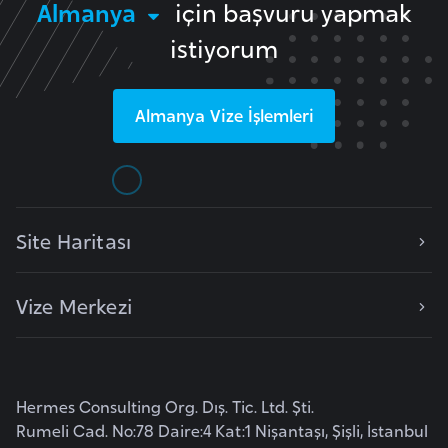
E
Almanya
için başvuru yapmak
t
istiyorum
i
y
o
Almanya
Vize İşlemleri
p
y
a
Site Haritası
F
i
l
Vize Merkezi
d
i
ş
i
Hermes Consulting Org. Dış. Tic. Ltd. Şti.
S
Rumeli Cad. No:78 Daire:4 Kat:1 Nişantaşı, Şişli, İstanbul