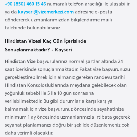
+90 (850) 460 15 46
numaralı telefon aracılığı ile ulaşabilir
o
ya da
kayseri@vizemerkezi.com
adresine e-posta
göndererek uzmanlarımızdan bilgilendirme maili
B
talebinde bulunabilirsiniz.
u
l
Hindistan Vizesi Kaç Gün İçerisinde
g
Sonuçlanmaktadır? - Kayseri
a
Hindistan Vize
başvurularınız normal şartlar altında 24
r
saat içerisinde sonuçlanmaktadır. Fakat vize başvurunuzu
i
gerçekleştirebilmek için almanız gereken randevu tarihi
s
Hindistan Konsolosluklarında meydana gelebilecek olan
t
yoğunluk sebebi ile 5 ila 10 gün sonrasına
a
verilebilmektedir. Bu gibi durumlarla karşı karşıya
n
kalmamak için vize başvurunuz öncesinde seyahatinize
minimum 1 ay öncesinde uzmanlarımızla irtibata geçerek
E
seyahat planlamanızı doğru bir şekilde düzenlemeniz çok
r
daha verimli olacaktır.
m