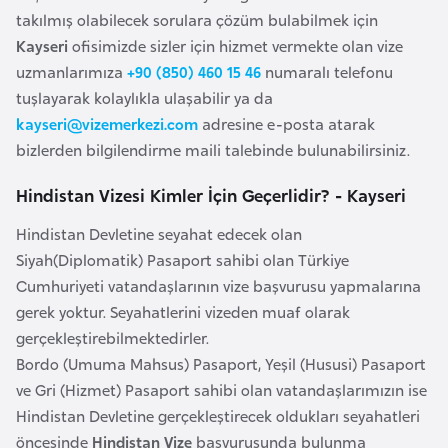
e
takılmış olabilecek sorulara çözüm bulabilmek için
y
Kayseri
ofisimizde sizler için hizmet vermekte olan vize
n
uzmanlarımıza
+90 (850) 460 15 46
numaralı telefonu
tuşlayarak kolaylıkla ulaşabilir ya da
kayseri@vizemerkezi.com
adresine e-posta atarak
B
bizlerden bilgilendirme maili talebinde bulunabilirsiniz.
a
n
Hindistan Vizesi Kimler İçin Geçerlidir? - Kayseri
g
l
Hindistan Devletine seyahat edecek olan
a
Siyah(Diplomatik) Pasaport sahibi olan Türkiye
d
Cumhuriyeti vatandaşlarının vize başvurusu yapmalarına
e
gerek yoktur. Seyahatlerini vizeden muaf olarak
ş
gerçekleştirebilmektedirler.
Bordo (Umuma Mahsus) Pasaport, Yeşil (Hususi) Pasaport
ve Gri (Hizmet) Pasaport sahibi olan vatandaşlarımızın ise
B
Hindistan Devletine gerçekleştirecek oldukları seyahatleri
e
öncesinde
Hindistan Vize
başvurusunda bulunma
l