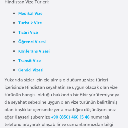
Hindistan Vize Türleri;
l
g
Medikal Vize
a
Turistik Vize
r
Ticari Vize
i
s
Öğrenci Vizesi
t
Konferans Vizesi
a
Transit Vize
n
Gemici Vizesi
Yukarıda sizler için ele almış olduğumuz vize türleri
B
içerisinde Hindistan seyahatinize uygun olacak olan vize
u
türünün hangisi olduğu hakkında bir fikir yürütemiyor ya
r
da seyahat sebebine uygun olan vize türünün belirtilmiş
k
olan başlıklar içerisinde yer almadığını düşünüyorsanız
i
eğer
Kayseri
şubemize
+90 (850) 460 15 46
numaralı
n
telefonu arayarak ulaşabilir ve uzmanlarımızdan bilgi
a