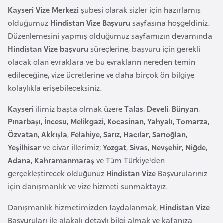
a
m
Kayseri Vize Merkezi
şubesi olarak sizler için hazırlamış
l
olduğumuz
Hindistan Vize Başvuru
sayfasına hoşgeldiniz.
e
A
Düzenlemesini yapmış olduğumuz sayfamızın devamında
r
z
Hindistan Vize başvuru
süreçlerine, başvuru için gerekli
i
e
olacak olan evraklara ve bu evrakların nereden temin
r
edileceğine, vize ücretlerine ve daha birçok ön bilgiye
b
kolaylıkla erişebileceksiniz.
a
Kayseri
ilimiz başta olmak üzere
Talas
,
Develi
,
Bünyan
,
y
Pınarbaşı
,
İncesu
,
Melikgazi
,
Kocasinan
,
Yahyalı
,
Tomarza
,
c
Özvatan
,
Akkışla
,
Felahiye
,
Sarız
,
Hacılar
,
Sarıoğlan
,
a
Yeşilhisar
ve civar illerimiz;
Yozgat
,
Sivas
,
Nevşehir
,
Niğde
,
n
Adana
,
Kahramanmaraş
ve Tüm Türkiye'den
gerçekleştirecek olduğunuz
Hindistan Vize
Başvurularınız
B
için danışmanlık ve vize hizmeti sunmaktayız.
a
h
Danışmanlık hizmetimizden faydalanmak,
Hindistan Vize
r
Başvuruları ile alakalı detaylı bilgi almak ve kafanıza