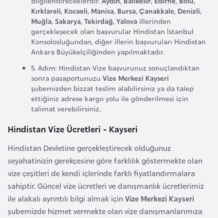
bilgilendireceklerdir.
Aydın
,
Balıkesir
,
Edirne
,
Bolu
,
k
Kırklareli
,
Kocaeli
,
Manisa
,
Bursa
,
Çanakkale
,
Denizli
,
a
Muğla
,
Sakarya
,
Tekirdağ
,
Yalova
illerinden
gerçekleşecek olan başvurular Hindistan İstanbul
Konsolosluğundan, diğer illerin başvuruları Hindistan
D
Ankara Büyükelçiliğinden yapılmaktadır.
e
5. Adım: Hindistan Vize başvurunuz sonuçlandıktan
m
sonra pasaportunuzu
Vize Merkezi Kayseri
o
şubemizden bizzat teslim alabilirsiniz ya da talep
k
ettiğiniz adrese kargo yolu ile gönderilmesi için
talimat verebilirsiniz.
r
a
Hindistan Vize Ücretleri - Kayseri
t
Hindistan Devletine gerçekleştirecek olduğunuz
i
seyahatinizin gerekçesine göre farklılık göstermekte olan
k
vize çeşitleri de kendi içlerinde farklı fiyatlandırmalara
K
sahiptir. Güncel vize ücretleri ve danışmanlık ücretlerimiz
o
ile alakalı ayrıntılı bilgi almak için
Vize Merkezi Kayseri
n
şubemizde hizmet vermekte olan vize danışmanlarımıza
g