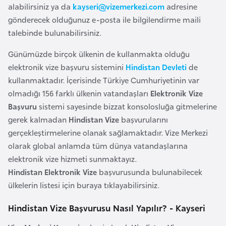
alabilirsiniz ya da
kayseri@vizemerkezi.com
adresine
F
gönderecek olduğunuz e-posta ile bilgilendirme maili
a
talebinde bulunabilirsiniz.
s
o
Günümüzde birçok ülkenin de kullanmakta olduğu
elektronik vize başvuru sistemini
Hindistan Devleti
de
Ç
kullanmaktadır. İçerisinde Türkiye Cumhuriyetinin var
a
olmadığı 156 farklı ülkenin vatandaşları
Elektronik Vize
d
Başvuru
sistemi sayesinde bizzat konsolosluğa gitmelerine
gerek kalmadan
Hindistan Vize
başvurularını
Ç
gerçekleştirmelerine olanak sağlamaktadır. Vize Merkezi
e
olarak global anlamda tüm dünya vatandaşlarına
k
elektronik vize hizmeti sunmaktayız.
C
Hindistan Elektronik Vize
başvurusunda bulunabilecek
u
ülkelerin listesi için buraya tıklayabilirsiniz.
m
Hindistan Vize Başvurusu Nasıl Yapılır? - Kayseri
h
u