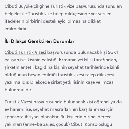
e
Cibuti Büyükelçiliği'ne Turistik vize başvurusunda sunulan
y
belgeler ile Turistik vize talep dilekçesinde yer verilen
n
ifadelerin birbirini destekleyici olmasına dikkat
edilmelidir.
B
İki Dilekçe Gerektiren Durumlar
a
n
Cibuti Turistik Vizesi
başvurusunda bulunacak kişi SGK’lı
g
çalışan ise, kişinin çalıştığı firmanın yetkilisi tarafından,
l
şirketin antetli kağıdına kişinin seyahat tarihlerinde izinli
a
olduğunun beyan edildiği turistik vizesi talep dilekçesi
d
yazılmalıdır. Dilekçede şirket yetkilisinin kaşe ve imzası
e
bulunmalıdır.
ş
Turistik Vizesi başvurusunda bulunacak kişi öğrenci ya da
ev hanımı ise, seyahat masraflarının karşılanması için
B
sponsora ihtiyacı olacaktır. Bu kişilerin birinci derece
e
yakınları (anne-baba, eş, çocuk) Cibuti Konsolosluğu
l