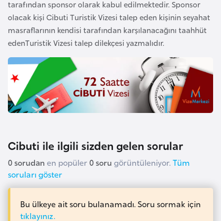
tarafından sponsor olarak kabul edilmektedir. Sponsor
a
olacak kişi Cibuti Turistik Vizesi talep eden kişinin seyahat
r
masraflarının kendisi tarafından karşılanacağını taahhüt
u
edenTuristik Vizesi talep dilekçesi yazmalıdır.
s
B
e
l
ç
i
Cibuti ile ilgili sizden gelen sorular
k
a
0 sorudan
en popüler
0 soru
görüntüleniyor.
Tüm
soruları göster
B
e
Bu ülkeye ait soru bulanamadı. Soru sormak için
n
tıklayınız.