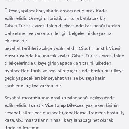
a
r
i
Ülkeye yapılacak seyahatin amacı net olarak ifade
edilmelidir. Örneğin; Turistik bir tura katılacak kişi
A
Cibuti Turistik vizesi talep dilekçesinde katılacağı turdan
z
bahsetmeli ve varsa tur ile ilgili belgelerini dosyasına
e
eklemelidir.
r
Seyahat tarihleri açıkça yazılmalıdır. Cibuti Turistik Vizesi
b
başvurusunda bulunacak kişileri Cibuti Turistik vizesi talep
a
dilekçelerinde ülkeye giriş yapacakları tarihi, ülkeden
y
ayrılacakları tarihi ve aynı süreç içerisinde başka bir ülkeye
c
geçiş yapacakları bir seyahat var ise bu seyahatin
a
tarihlerini açıkça yazmalıdır.
n
Seyahat masraflarının nasıl karşılanacağı açıkça ifade
B
edilmelidir.
Turistik Vize Talep Dilekçesi
yazılırken kişinin
a
seyahati süresince oluşacak (konaklama, transfer, hastalık,
h
kaza, vb.) masraflarının nasıl karşılanacağı net olarak
r
ifade edilmelidir.