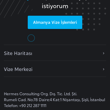
l
istiyorum
g
a
Almanya
Vize İşlemleri
r
i
s
t
a
Site Haritası
n
Vize Merkezi
B
u
r
k
Hermes Consulting Org. Dış. Tic. Ltd. Şti.
i
Rumeli Cad. No:78 Daire:4 Kat:1 Nişantaşı, Şişli, İstanbul
n
Telefon: +90 212 287 1111
a