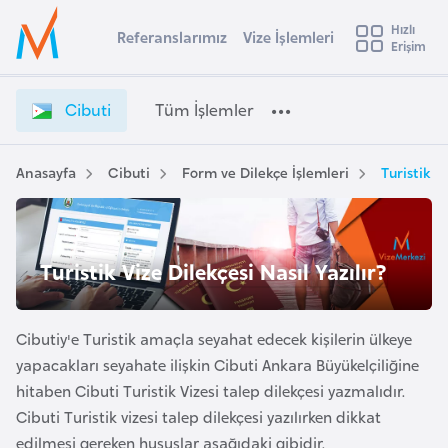
u
Hızlı
s
Referanslarımız
Vize İşlemleri
Başvuru yapmak istediğiniz ülkeyi seçin
Erişim
C
İ
Üye
t
Ülke Seçimi
i
Girişi
r
b
l
Cibuti
Tüm İşlemler
a
u
l
e
t
y
i
Anasayfa
Cibuti
Form ve Dilekçe İşlemleri
Turistik Vi
t
a
V
i
i
z
A
e
ş
Turistik Vize Dilekçesi Nasıl Yazılır?
v
İ
u
i
ş
s
l
Cibutiy'e Turistik amaçla seyahat edecek kişilerin ülkeye
m
t
e
yapacakları seyahate ilişkin Cibuti Ankara Büyükelçiliğine
u
m
hitaben Cibuti Turistik Vizesi talep dilekçesi yazmalıdır.
r
l
Cibuti Turistik vizesi talep dilekçesi yazılırken dikkat
y
e
edilmesi gereken hususlar aşağıdaki gibidir.