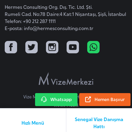
l
Hermes Consulting Org. Dış. Tic. Ltd. Şti.
g
Rumeli Cad. No:78 Daire:4 Kat:1 Nişantaşı, Şişli, İstanbul
a
Telefon: +90 212 287 1111
r
E-posta:
info@hermesconsulting.com.tr
i
s
t
a
n
B
u
Vize Merkezi © 2026 Tüm Hakları Saklıdır.
r
Whatsapp
Hemen Başvur
KVKK Metni
k
i
Senegal Vize Danışma
n
Hızlı Menü
Hattı
a