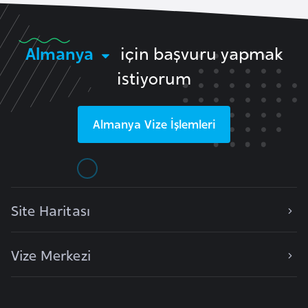
i
n
Almanya
için başvuru yapmak
B
istiyorum
o
s
n
Almanya
Vize İşlemleri
a
H
e
r
s
Site Haritası
e
k
Vize Merkezi
B
u