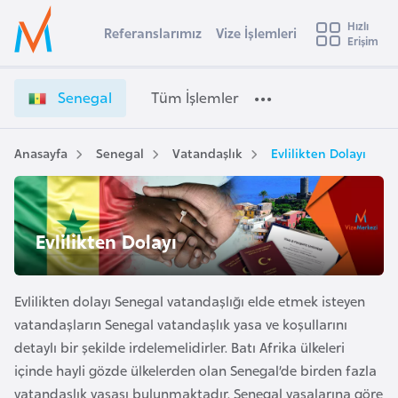
u
Hızlı
s
Referanslarımız
Vize İşlemleri
Başvuru yapmak istediğiniz ülkeyi seçin
Erişim
S
İ
Üye
t
Ülke Seçimi
e
Girişi
r
n
l
Senegal
Tüm İşlemler
a
e
l
e
g
y
a
Anasayfa
Senegal
Vatandaşlık
Evlilikten Dolayı
t
a
l
V
i
i
A
z
ş
Evlilikten Dolayı
v
e
u
i
İ
s
ş
Evlilikten dolayı Senegal vatandaşlığı elde etmek isteyen
m
t
l
vatandaşların Senegal vatandaşlık yasa ve koşullarını
u
e
detaylı bir şekilde irdelemelidirler. Batı Afrika ülkeleri
r
m
içinde hayli gözde ülkelerden olan Senegal’de birden fazla
y
l
vatandaşlık yasası bulunmaktadır. Senegal yasalarına göre