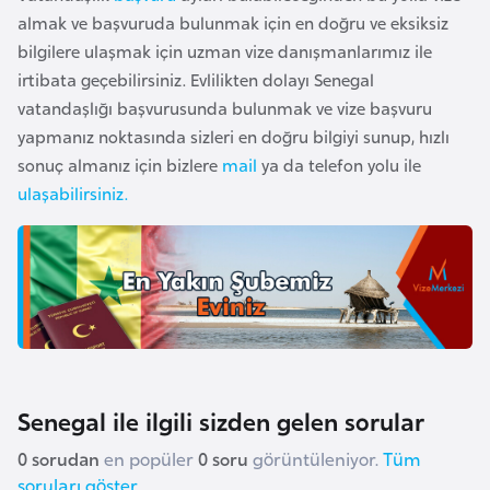
e
almak ve başvuruda bulunmak için en doğru ve eksiksiz
y
bilgilere ulaşmak için uzman vize danışmanlarımız ile
n
irtibata geçebilirsiniz. Evlilikten dolayı Senegal
vatandaşlığı başvurusunda bulunmak ve vize başvuru
yapmanız noktasında sizleri en doğru bilgiyi sunup, hızlı
B
sonuç almanız için bizlere
mail
ya da telefon yolu ile
a
ulaşabilirsiniz.
n
g
l
a
d
e
ş
Senegal ile ilgili sizden gelen sorular
B
0 sorudan
en popüler
0 soru
görüntüleniyor.
Tüm
e
soruları göster
l