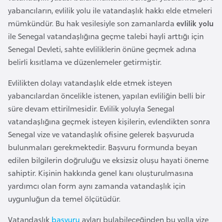
a
e
yabancıların, evlilik yolu ile vatandaşlık hakkı elde etmeleri
r
mümkündür. Bu hak vesilesiyle son zamanlarda
evlilik yolu
i
A
ile Senegal vatandaşlığına geçme talebi hayli arttığı için
z
Senegal Devleti, sahte evliliklerin önüne geçmek adına
e
belirli kısıtlama ve düzenlemeler getirmiştir.
r
Evlilikten dolayı vatandaşlık elde etmek isteyen
b
yabancılardan öncelikle istenen, yapılan evliliğin belli bir
a
süre devam ettirilmesidir. Evlilik yoluyla Senegal
y
vatandaşlığına geçmek isteyen kişilerin, evlendikten sonra
c
Senegal vize ve vatandaşlık ofisine gelerek başvuruda
a
bulunmaları gerekmektedir. Başvuru formunda beyan
n
edilen bilgilerin doğruluğu ve eksizsiz oluşu hayati öneme
sahiptir. Kişinin hakkında genel kanı oluşturulmasına
B
yardımcı olan form aynı zamanda vatandaşlık için
a
uygunluğun da temel ölçütüdür.
h
r
Vatandaşlık
başvuru
ayları bulabileceğinden bu yolla vize