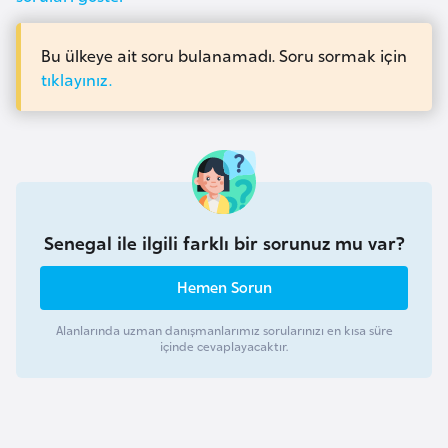
a
r
Bu ülkeye ait soru bulanamadı. Soru sormak için
u
tıklayınız.
s
B
e
l
ç
Senegal ile ilgili farklı bir sorunuz mu var?
i
Hemen Sorun
k
a
Alanlarında uzman danışmanlarımız sorularınızı en kısa süre
içinde cevaplayacaktır.
B
e
n