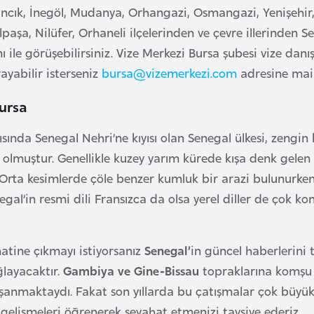
cık, İnegöl, Mudanya, Orhangazi, Osmangazi, Yenişehir, Yı
aşa, Nilüfer, Orhaneli ilçelerinden ve çevre illerinden 
ı ile görüşebilirsiniz. Vize Merkezi Bursa şubesi vize dan
ayabilir isterseniz
bursa@vizemerkezi.com
adresine mail
ursa
ısında Senegal Nehri’ne kıyısı olan Senegal ülkesi, zengin
ke olmuştur. Genellikle kuzey yarım kürede kışa denk gel
. Orta kesimlerde çöle benzer kumluk bir arazi bulunurken
egal’in resmi dili Fransızca da olsa yerel diller de çok
atine çıkmayı istiyorsanız
Senegal’
in güncel haberlerini 
layacaktır.
Gambiya ve Gine-Bissau
topraklarına komşu
şanmaktaydı. Fakat son yıllarda bu çatışmalar çok büyü
gelişmeleri öğrenerek seyahat etmenizi tavsiye ederiz.