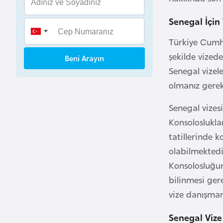
B
Senegal İçi
e
n
Türkiye Cumhu
i
şekilde vizede
Beni Arayın
n
Senegal vizel
olmanız gereki
B
o
Senegal vizes
s
Konsoloslukla
n
tatillerinde 
a
olabilmektedi
H
Konsolosluğu
e
bilinmesi ger
r
s
vize danışman
e
Senegal Vize
k