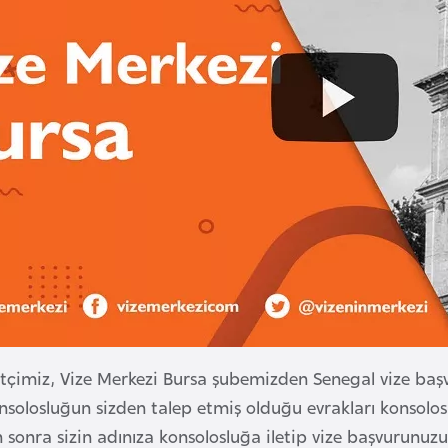
etçimiz, Vize Merkezi Bursa şubemizden Senegal vize başvur
solosluğun sizden talep etmiş olduğu evrakları konsolosl
 sonra sizin adınıza konsolosluğa iletip vize başvurunuz