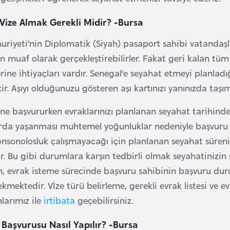
n Vize Almak Gerekli Midir? -Bursa
riyeti’nin Diplomatik (Siyah) pasaport sahibi vatandaşla
n muaf olarak gerçekleştirebilirler. Fakat geri kalan tüm
erine ihtiyaçları vardır. Senegal’e seyahat etmeyi planlad
r. Aşıyı olduğunuzu gösteren aşı kartınızı yanınızda taşım
ine başvururken evraklarınızı planlanan seyahat tarihi
rda yaşanması muhtemel yoğunluklar nedeniyle başvuru sü
konsonolosluk çalışmayacağı için planlanan seyahat sür
r. Bu gibi durumlara karşın tedbirli olmak seyahatinizin
n, evrak isteme sürecinde başvuru sahibinin başvuru du
ekmektedir. Vİze türü belirleme, gerekli evrak listesi ve
larımız ile
irtibata
geçebilirsiniz.
 Başvurusu Nasıl Yapılır? -Bursa