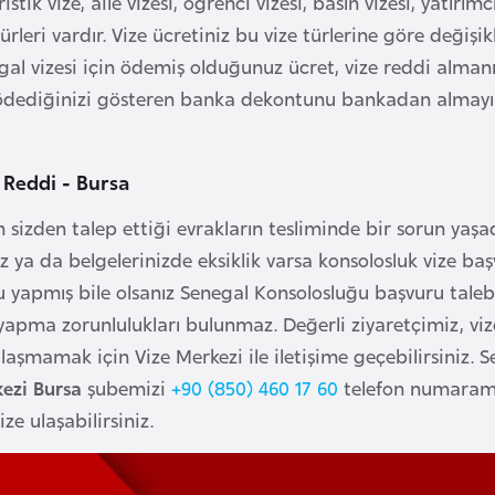
ristik vize, aile vizesi, öğrenci vizesi, basın vizesi, yatırımc
ürleri vardır. Vize ücretiniz bu vize türlerine göre değişik
gal vizesi için ödemiş olduğunuz ücret, vize reddi alman
 ödediğinizi gösteren banka dekontunu bankadan almayı
 Reddi - Bursa
 sizden talep ettiği evrakların tesliminde bir sorun yaşa
 ya da belgelerinizde eksiklik varsa konsolosluk vize baş
u yapmış bile olsanız Senegal Konsolosluğu başvuru talebi
yapma zorunlulukları bulunmaz. Değerli ziyaretçimiz, v
laşmamak için Vize Merkezi ile iletişime geçebilirsiniz. 
ezi Bursa
şubemizi
+90 (850) 460 17 60
telefon numaramız
ze ulaşabilirsiniz.