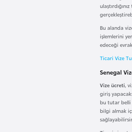
ulaştırdığını
i
gerçekleştirebi
n
a
Bu alanda viz
F
işlemlerini y
a
edeceği evra
s
o
Ticari Vize
Tu
Ç
Senegal Viz
a
Vize ücreti
, v
d
giriş yapacaks
bu tutar bell
Ç
bilgi almak i
e
k
sağlayabilirsi
C