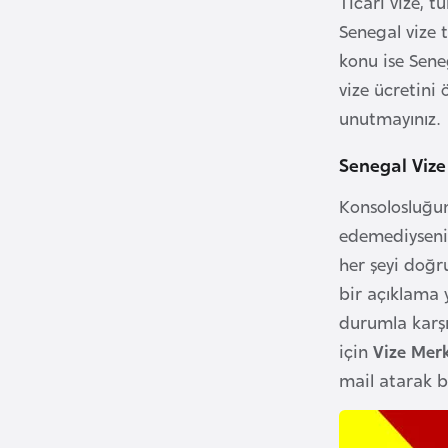
Ticari vize, tu
u
Senegal vize t
m
h
konu ise Sene
u
vize ücretini
r
unutmayınız.
i
Senegal Vize
y
e
Konsolosluğun
t
edemediyseniz
i
her şeyi doğr
bir açıklama 
C
durumla karşı
e
için
Vize Merk
z
a
mail atarak bi
y
i