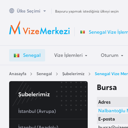
Ülke Seçimi
A
Başvuru yapmak istediğiniz ülkeyi seçin
v
u
Senegal Vize İşlem
s
t
r
Senegal
Vize İşlemleri
Oturum
a
l
y
Anasayfa
Senegal
Şubelerimiz
Senegal Vize Mer
a
Bursa
Şubelerimiz
A
Adres
v
Nalbantoğlu 
u
İstanbul (Avrupa)
s
E-posta
t
İstanbul (Anadolu)
bursa@vizem