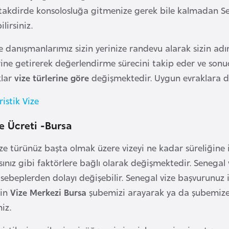
z takdirde konsolosluğa gitmenize gerek bile kalmadan Se
lirsiniz.
e danışmanlarımız sizin yerinize randevu alarak sizin ad
erine getirerek değerlendirme sürecini takip eder ve sonuc
klar
vize türlerine göre
değişmektedir. Uygun evraklara da
ristik Vize
e Ücreti -Bursa
ize türünüz başta olmak üzere vizeyi ne kadar süreliğine 
ınız gibi faktörlere bağlı olarak değişmektedir. Senegal v
i sebeplerden dolayı değişebilir. Senegal vize başvurunuz
çin
Vize Merkezi Bursa
şubemizi arayarak ya da şubemize
niz.