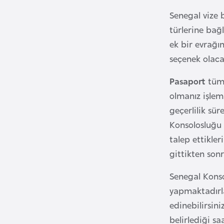
Senegal vize 
B
türlerine bağ
u
ek bir evrağı
l
seçenek olacak
g
a
Pasaport
tüm 
r
olmanız işlem
i
geçerlilik sü
s
Konsolosluğu 
t
talep ettikler
a
gittikten son
n
Senegal Konso
B
yapmaktadırla
u
edinebilirsini
r
belirlediği s
k