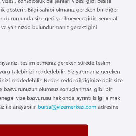
ı vizesi, konsolosluk çalışanları vizesi gibi çeşitli
lik gösterir. Bilgi sahibi olmanız gereken bir diğer
ız durumunda size geri verilmeyeceğidir. Senegal
 ve yanınızda bulundurmanız gerektiğini
dıysanız, teslim etmeniz gereken sürede teslim
vuru talebinizi reddedebilir. Siz yapmanız gereken
nizi reddedebilir. Neden reddedildiğinize dair size
ize başvurunuzun olumsuz sonuçlanması gibi bir
Senegal vize başvurusu hakkında ayrıntı bilgi almak
 ile arayabilir
bursa@vizemerkezi.com
adresine