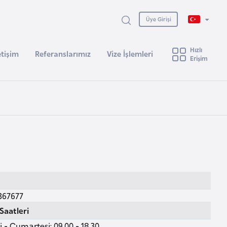
Üye Girişi
Hızlı
etişim
Referanslarımız
Vize İşlemleri
Erişim
367677
Saatleri
 - Cumartesi: 09.00 - 18.30