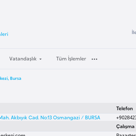
İl
leri
Vatandaşlık
Tüm İşlemler
kezi, Bursa
Telefon
Mah. Akbıyık Cad. No:13 Osmangazi / BURSA
+902842
Çalışma 
erkezi.com
Pazartesi