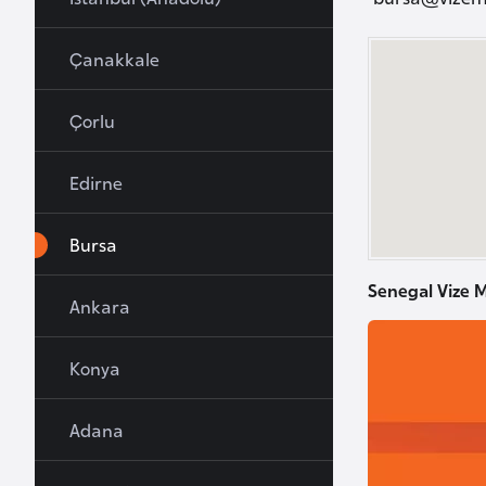
u
r
Çanakkale
y
a
Çorlu
A
Edirne
z
e
Bursa
r
b
Senegal Vize M
Ankara
a
y
c
Konya
a
n
Adana
B