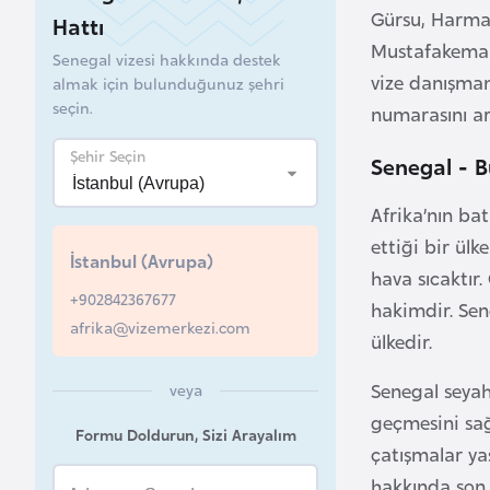
Gürsu, Harman
Hattı
B
Mustafakemalp
Senegal vizesi hakkında destek
e
vize danışman
almak için bulunduğunuz şehri
l
seçin.
numarasını ar
a
r
Şehir Seçin
Senegal - B
u
s
Afrika’nın bat
ettiği bir ül
İstanbul (Avrupa)
B
hava sıcaktır
+902842367677
e
hakimdir. Sen
afrika@vizemerkezi.com
l
ülkedir.
ç
i
Senegal seyah
veya
k
geçmesini sağ
Formu Doldurun, Sizi Arayalım
a
çatışmalar ya
hakkında son 