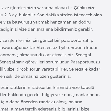
vize işlemlerinizin yararına olacaktır. Çünkü vize
 2-3 ayı bulabilir. Son dakika sizden istenecek olan
rihte vize başvurusu yapmak her zaman en doğru
stediğinizi vize danışmanına bildirmeniz gerekir.
vize işlemleriniz için güncel bir pasaporta sahip
başvurduğunuz tarihten en az 1 yıl sonrasına kadar
ranmamış olmasına dikkat etmelisiniz. Senegal
 Senegal sınır görevlileri sorumludur. Pasaportunuzu
lir, size birçok sorun yaratabilirler. Senegal’e kadar
en şekilde olmasına özen gösteriniz.
esai saatlerinin sadece bir kısmında vize kabulü
ler hakkında gerekli bilgiyi vize danışmanlarından
için daha önceden randevu almış, onların
meti almayı tercih ederseniz bilgilerinizi bize