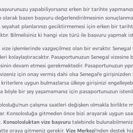
başvurunuzu yapabiliyorsanız erken bir tarihte yapmanızı 
lı olarak bazen başvuru değerlendirilmesinin sonuçlanması
n seyahat planlarınızı geciktirmemesi için erken bir ta
tır. Bilmelisiniz ki hangi vize türü ile başvuru yapmak i
vize işlemlerinde vazgeçilmez olan bir evraktır. Senegal 
leri kolaylaştıracaktır. Pasaportunuzun Senegal vizesine 
resinin devam etmesi gerekmektedir. Pasaportunuzun yıp
vizeniz için onay vermiş dahi olsa Senegal’e girişinizden
i kriterlere uygun bulmazlarsa ülkeye girişinizi engelleyebi
ra böyle bir şey yaşamamanız için pasaportunuzun istenil
losluğu’nun çalışma saatleri değişken olmakla birlikte m
r. Konsolosluğa gitmeden önce bizi arayarak uygun saat
z.
Konsolosluktan vize başvuru
talebinde bulunabilmeniz 
aatte oraya gitmeniz gerekir.
Vize Merkezi
’nden destek hiz