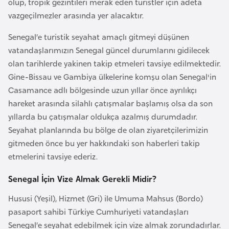
olup, tropik gezintileri merak eden turistler için adeta
i
vazgeçilmezler arasında yer alacaktır.
n
Senegal’e turistik seyahat amaçlı gitmeyi düşünen
B
vatandaşlarımızın Senegal güncel durumlarını gidilecek
o
olan tarihlerde yakinen takip etmeleri tavsiye edilmektedir.
s
Gine-Bissau ve Gambiya ülkelerine komşu olan Senegal'in
n
Casamance adlı bölgesinde uzun yıllar önce ayrılıkçı
a
hareket arasında silahlı çatışmalar başlamış olsa da son
H
yıllarda bu çatışmalar oldukça azalmış durumdadır.
e
Seyahat planlarında bu bölge de olan ziyaretçilerimizin
r
gitmeden önce bu yer hakkındaki son haberleri takip
s
etmelerini tavsiye ederiz.
e
Senegal İçin Vize Almak Gerekli Midir?
k
Hususi (Yeşil), Hizmet (Gri) ile Umuma Mahsus (Bordo)
B
pasaport sahibi Türkiye Cumhuriyeti vatandaşları
u
Senegal’e seyahat edebilmek için vize almak zorundadırlar.