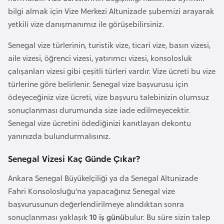
i
bilgi almak için Vize Merkezi Altunizade şubemizi arayarak
b
yetkili vize danışmanımız ile görüşebilirsiniz.
u
t
Senegal vize türlerinin, turistik vize, ticari vize, basın vizesi,
i
aile vizesi, öğrenci vizesi, yatırımcı vizesi, konsolosluk
çalışanları vizesi gibi çeşitli türleri vardır. Vize ücreti bu vize
Ç
türlerine göre belirlenir. Senegal vize başvurusu için
i
ödeyeceğiniz vize ücreti, vize başvuru talebinizin olumsuz
n
sonuçlanması durumunda size iade edilmeyecektir.
Senegal vize ücretini ödediğinizi kanıtlayan dekontu
yanınızda bulundurmalısınız.
D
a
Senegal Vizesi Kaç Günde Çıkar?
n
Ankara Senegal Büyükelçiliği ya da Senegal Altunizade
i
Fahri Konsolosluğu’na yapacağınız Senegal vize
m
başvurusunun değerlendirilmeye alındıktan sonra
a
sonuçlanması yaklaşık
10 iş günü
bulur. Bu süre sizin talep
r