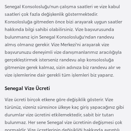
Senegal Konsolosluğu’nun çalışma saatleri ve vize kabul
r
saatleri çok fazla değişkenlik göstermektedir.
i
Konsolosluğa gitmeden önce bizi arayarak uygun saatler
y
hakkında bilgi sahibi olabilirsiniz. Vize başvurusunda
e
bulunmanız için Senegal Konsolosluğu’ndan randevu
t
almış olmanız gerekir. Vize Merkezi’ni arayarak vize
i
başvurunuzu deneyimli vize danışmanlarımız aracılığıyla
gerçekleştirmek isterseniz randevu alıp konsolosluğa
C
gitmenize gerek kalmaz, sizin adınıza biz randevu alır ve
e
vize işlemlerine dair gerekli tüm işlemleri biz yaparız.
z
a
Senegal Vize Ücreti
y
Vize ücreti birçok etkene göre değişiklik gösterir. Vize
i
türünüz, vizeniz süresince ülkeye kaç giriş yapacağınız gibi
r
durumlar vize ücretini etkilemektedir, sabit bir tutarı
bulunmaz. Her sene Senegal vize ücretinin değişmesi çok
C
normaldir. Vize ücretlerinin değişikliği hakkında ayrıntılı