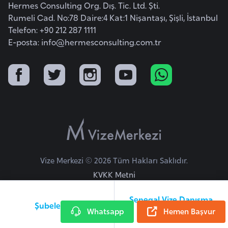
E
Hermes Consulting Org. Dış. Tic. Ltd. Şti.
t
Rumeli Cad. No:78 Daire:4 Kat:1 Nişantaşı, Şişli, İstanbul
i
Telefon: +90 212 287 1111
y
E-posta:
info@hermesconsulting.com.tr
o
p
y
a
F
i
l
Vize Merkezi © 2026 Tüm Hakları Saklıdır.
d
KVKK Metni
i
ş
Senegal Vize Danışma
i
Şubelerimiz
Whatsapp
Hattı
Hemen Başvur
S