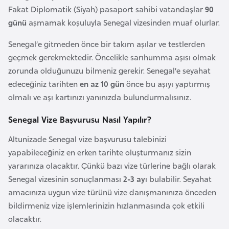
l
Fakat Diplomatik (Siyah) pasaport sahibi vatandaşlar
90
g
günü
aşmamak koşuluyla Senegal vizesinden muaf olurlar.
a
Senegal’e gitmeden önce bir takım aşılar ve testlerden
r
geçmek gerekmektedir. Öncelikle sarıhumma aşısı olmak
i
zorunda olduğunuzu bilmeniz gerekir. Senegal’e seyahat
s
edeceğiniz tarihten
en az 10 gün
önce bu aşıyı yaptırmış
t
olmalı ve aşı kartınızı yanınızda bulundurmalısınız.
a
n
Senegal Vize Başvurusu Nasıl Yapılır?
Altunizade Senegal vize başvurusu talebinizi
B
yapabileceğiniz en erken tarihte oluşturmanız sizin
u
yararınıza olacaktır. Çünkü bazı vize türlerine bağlı olarak
r
Senegal vizesinin sonuçlanması
2-3 ay
ı bulabilir. Seyahat
k
amacınıza uygun vize türünü vize danışmanınıza önceden
i
bildirmeniz vize işlemlerinizin hızlanmasında çok etkili
n
olacaktır.
a