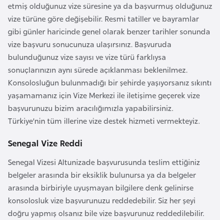
etmiş olduğunuz vize süresine ya da başvurmuş olduğunuz
k
vize türüne göre değişebilir. Resmi tatiller ve bayramlar
a
gibi günler haricinde genel olarak benzer tarihler sonunda
vize başvuru sonucunuza ulaşırsınız. Başvuruda
D
bulunduğunuz vize sayısı ve vize türü farklıysa
e
sonuçlarınızın aynı sürede açıklanması beklenilmez.
m
Konsolosluğun bulunmadığı bir şehirde yaşıyorsanız sıkıntı
o
yaşamamanız için Vize Merkezi ile iletişime geçerek vize
k
başvurunuzu bizim aracılığımızla yapabilirsiniz.
r
Türkiye’nin tüm illerine vize destek hizmeti vermekteyiz.
a
t
Senegal Vize Reddi
i
Senegal Vizesi Altunizade başvurusunda teslim ettiğiniz
k
belgeler arasında bir eksiklik bulunursa ya da belgeler
K
arasında birbiriyle uyuşmayan bilgilere denk gelinirse
o
konsolosluk vize başvurunuzu reddedebilir. Siz her şeyi
n
doğru yapmış olsanız bile vize başvurunuz reddedilebilir.
g