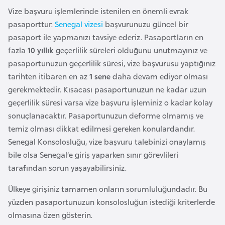
F
Vize başvuru işlemlerinde istenilen en önemli evrak
a
pasaporttur.
Senegal vizesi
başvurunuzu güncel bir
s
pasaport ile yapmanızı tavsiye ederiz. Pasaportların en
o
fazla
10 yıllık
geçerlilik süreleri olduğunu unutmayınız ve
pasaportunuzun geçerlilik süresi, vize başvurusu yaptığınız
Ç
tarihten itibaren en az
1 sene
daha devam ediyor olması
a
gerekmektedir. Kısacası pasaportunuzun ne kadar uzun
d
geçerlilik süresi varsa vize başvuru işleminiz o kadar kolay
sonuçlanacaktır. Pasaportunuzun deforme olmamış ve
temiz olması dikkat edilmesi gereken konulardandır.
Ç
Senegal Konsolosluğu, vize başvuru talebinizi onaylamış
e
bile olsa Senegal’e giriş yaparken sınır görevlileri
k
tarafından sorun yaşayabilirsiniz.
C
u
Ülkeye girişiniz tamamen onların sorumluluğundadır. Bu
m
yüzden pasaportunuzun konsolosluğun istediği kriterlerde
h
olmasına özen gösterin.
u