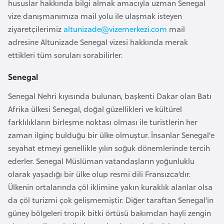
hususlar hakkında bilgi almak amacıyla uzman Senegal
a
vize danışmanımıza mail yolu ile ulaşmak isteyen
r
ziyaretçilerimiz
altunizade@vizemerkezi.com
mail
u
adresine Altunizade Senegal vizesi hakkında merak
s
ettikleri tüm soruları sorabilirler.
Senegal
B
e
Senegal Nehri kıyısında bulunan, başkenti Dakar olan Batı
l
Afrika ülkesi Senegal, doğal güzellikleri ve kültürel
ç
farklılıkların birleşme noktası olması ile turistlerin her
i
zaman ilginç bulduğu bir ülke olmuştur. İnsanlar Senegal’e
k
seyahat etmeyi genellikle yılın soğuk dönemlerinde tercih
a
ederler. Senegal Müslüman vatandaşların yoğunluklu
olarak yaşadığı bir ülke olup resmi dili Fransızca’dır.
Ülkenin ortalarında çöl iklimine yakın kuraklık alanlar olsa
B
da çöl turizmi çok gelişmemiştir. Diğer taraftan Senegal’in
e
güney bölgeleri tropik bitki örtüsü bakımdan hayli zengin
n