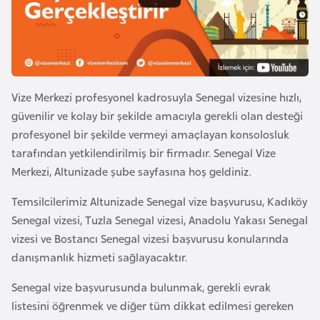
e
y
n
B
Vize Merkezi profesyonel kadrosuyla Senegal vizesine hızlı,
a
güvenilir ve kolay bir şekilde amacıyla gerekli olan desteği
n
profesyonel bir şekilde vermeyi amaçlayan konsolosluk
g
tarafından yetkilendirilmiş bir firmadır. Senegal Vize
l
Merkezi, Altunizade şube sayfasına hoş geldiniz.
a
Temsilcilerimiz Altunizade Senegal vize başvurusu, Kadıköy
d
Senegal vizesi, Tuzla Senegal vizesi, Anadolu Yakası Senegal
e
vizesi ve Bostancı Senegal vizesi başvurusu konularında
ş
danışmanlık hizmeti sağlayacaktır.
B
Senegal vize başvurusunda bulunmak, gerekli evrak
e
listesini öğrenmek ve diğer tüm dikkat edilmesi gereken
l