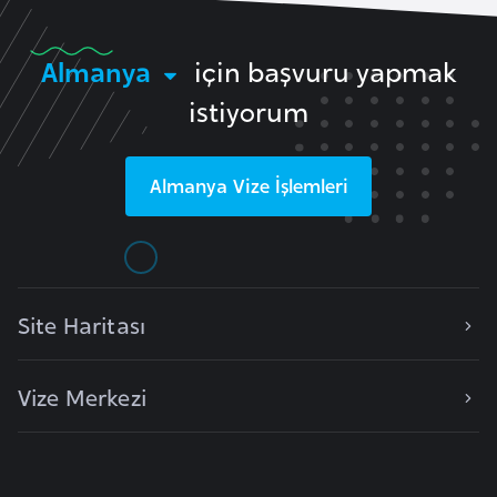
e
n
Almanya
için başvuru yapmak
i
istiyorum
s
t
a
Almanya
Vize İşlemleri
n
E
s
t
Site Haritası
o
n
Vize Merkezi
y
a