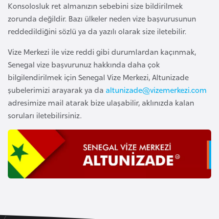
Konsolosluk ret almanızın sebebini size bildirilmek
o
zorunda değildir. Bazı ülkeler neden vize başvurusunun
reddedildiğini sözlü ya da yazılı olarak size iletebilir.
B
u
Vize Merkezi ile vize reddi gibi durumlardan kaçınmak,
l
Senegal vize başvurunuz hakkında daha çok
g
bilgilendirilmek için Senegal Vize Merkezi, Altunizade
a
şubelerimizi arayarak ya da
altunizade@vizemerkezi.com
r
adresimize mail atarak bize ulaşabilir, aklınızda kalan
i
soruları iletebilirsiniz.
s
t
a
n
E
r
m