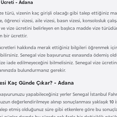
 Ücreti - Adana
ize türü, vizenin kaç girişli olacağı gibi talep ettiğiniz ma
ze, öğrenci vizesi, aile vizesi, basın vizesi, konsolosluk çalış
ve vize ücretini belirleyen en başlıca madde vize türüdür
 bir ücrettir.
ücretleri hakkında merak ettiğiniz bilgileri öğrenmek iç
ebilirsiniz. Senegal vize başvurunuz esnasında ödemiş old
e iade edilmeyeceğini bilmelisiniz. Senegal vize ücret
anınızda bulundurmanız gerekir.
zesi Kaç Günde Çıkar? - Adana
başvurunuzu yapabileceğiniz yerler Senegal İstanbul Fah
uzun değerlendirilmeye alınıp sonuçlanması yaklaşık
10 
talep etmiş olduğunuz süre gibi etkenlere göre bu sonuçl
i günler dışında bu sürede çok fazla bir değişiklik gör