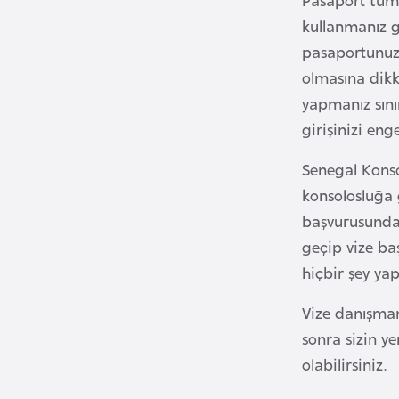
kullanmanız g
B
pasaportunuz
u
olmasına dikk
l
yapmanız sınır
g
girişinizi enge
a
r
Senegal Konso
i
konsolosluğa 
s
başvurusunda 
t
geçip vize ba
a
hiçbir şey ya
n
Vize danışmanı
B
sonra sizin y
u
olabilirsiniz.
r
k