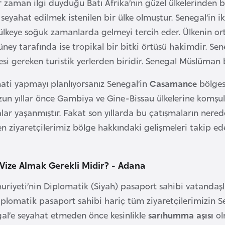
er zaman ilgi duyduğu Batı Afrika’nın güzel ülkelerinden b
e seyahat edilmek istenilen bir ülke olmuştur. Senegal’in 
 ülkeye soğuk zamanlarda gelmeyi tercih eder. Ülkenin or
ney tarafında ise tropikal bir bitki örtüsü hakimdir. Sen
si gereken turistik yerlerden biridir. Senegal Müslüman 
ati yapmayı planlıyorsanız Senegal’in
Casamance
bölges
zun yıllar önce Gambiya ve Gine-Bissau ülkelerine komşulu
malar yaşanmıştır. Fakat son yıllarda bu çatışmaların ner
n ziyaretçilerimiz bölge hakkındaki gelişmeleri takip ede
 Vize Almak Gerekli Midir? - Adana
riyeti’nin Diplomatik (Siyah) pasaport sahibi vatandaşl
plomatik pasaport sahibi hariç tüm ziyaretçilerimizin S
al’e seyahat etmeden önce kesinlikle
sarıhumma aşısı
ol