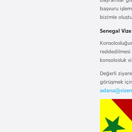
u
başvuru işlem
m
bizimle oluştu
h
u
Senegal Vize
r
i
Konsolosluğun
y
reddedilmesi 
e
konsolosluk v
t
i
Değerli ziyar
görüşmek içi
C
adana@vizem
e
z
a
y
i