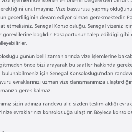
erektiğini unutmayınız. Vize başvurusu yapmış olduğunu
un geçerliliğinin devam ediyor olması gerekmektedir. 
at etmelisiniz. Senegal Konsolosluğu, Senegal vizeniz için
 görevlilerine bağlıdır. Pasaportunuz talep edildiği gibi 
lleyebilirler.
losluğu günün belli zamanlarında vize işlemlerine bakab
gitmeden önce bizi arayarak bu saatler hakkında gereken 
bulunabilmeniz için Senegal Konsolosluğu’ndan randevu a
şvuru evraklarınızı uzman vize danışmanımıza ulaştırdığın
pmanıza gerek kalmaz.
mız sizin adınıza randevu alır, sizden teslim aldığı evra
erinize evraklarınızı konsolosluğa ulaştırır. Böylece kons