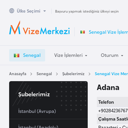
Ülke Seçimi
A
Başvuru yapmak istediğiniz ülkeyi seçin
v
u
Senegal Vize İşlem
s
t
r
Senegal
Vize İşlemleri
Oturum
a
l
y
Anasayfa
Senegal
Şubelerimiz
Senegal Vize Mer
a
Adana
Şubelerimiz
A
Telefon
v
+90284236767
u
İstanbul (Avrupa)
s
Çalışma Saatl
t
İstanbul (Anadolu)
Pazartesi - Cu