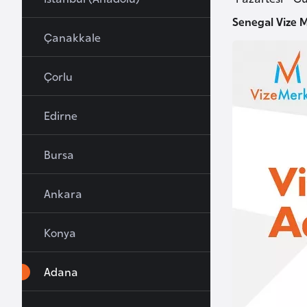
u
Senegal Vize 
r
Çanakkale
y
a
Çorlu
A
Edirne
z
e
Bursa
r
b
Ankara
a
y
c
Konya
a
n
Adana
B