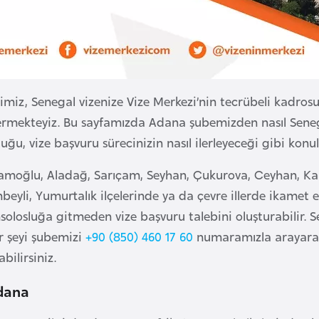
imiz, Senegal vizenize Vize Merkezi’nin tecrübeli kadrosu
ermekteyiz. Bu sayfamızda Adana şubemizden nasıl Seneg
duğu, vize başvuru sürecinizin nasıl ilerleyeceği gibi konul
moğlu, Aladağ, Sarıçam, Seyhan, Çukurova, Ceyhan, Karai
nbeyli, Yumurtalık ilçelerinde ya da çevre illerde ikamet 
solosluğa gitmeden vize başvuru talebini oluşturabilir.
er şeyi şubemizi
+90 (850) 460 17 60
numaramızla arayara
bilirsiniz.
dana