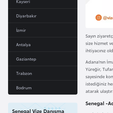
Kayseri
a
h
Diyarbakır
r
e
İzmir
y
Sayın ziyaretç
n
size hizmet v
Antalya
ihtiyacınız ol
B
Gaziantep
a
Adana’nın İma
n
Yüreğir, Tufa
Trabzon
g
sayesinde kon
l
istediğiniz h
a
Bodrum
atarak ulaştıra
d
e
Senegal -A
ş
Senegal Vize Danışma