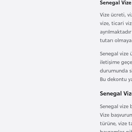
Senegal Vize
i
Vize ücreti, v
n
a
vize, ticari vi
F
ayrılmaktadır 
a
tutarı olmayan
s
Senegal vize 
o
iletişime geç
durumunda siz
Ç
a
Bu dekontu y
d
Senegal Vi
Ç
Senegal vize 
e
Vize başvurun
k
türüne, vize 
C
bayramlar gib