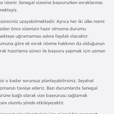
z istenir. Senegal vizesine başvururken evraklarınızı
mekteyiz.
reciniz uzayabilmektedir. Ayrıca her iki ülke resmi
enizden önce vizenizin hazır olmama durumu
 sekteye uğramaması adına faydalı olacaktır.
rumuna göre ek evrak isteme hakkının da olduğunun
 evrak hazırlama süreci ile başvuru yapmak için uzman
i o kadar sorunsuz planlayabilirsiniz. Seyahat
pmanızı tavsiye ederiz. Bazı durumlarda Senegal
türüne bağlı olarak vize başvurusu sağlamak
sını olumlu yönde etkileyecektir.
enegal vize işlemleriniz için güncel bir pasaport