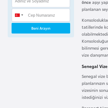
önce
aşıyı yap
B
planlanan se
e
n
Konsoloslukla
i
tatillerinde 
Beni Arayın
n
olabilmektedi
Konsolosluğu
B
bilinmesi ger
o
vize danışmanl
s
n
Senegal Vize
a
H
Senegal vize 
e
planlarınızın
r
vizesinin son
s
istediğinizi v
e
k
Pasaport tüm 