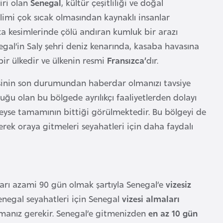
iri olan
Senegal
, kültür çeşitliliği ve doğal
iklimi çok sıcak olmasından kaynaklı insanlar
ta kesimlerinde çölü andıran kumluk bir arazı
egal’in Saly şehri deniz kenarında, kasaba havasına
bir ülkedir ve ülkenin resmi
Fransızca’
dır.
inin son durumundan haberdar olmanızı tavsiye
ğu olan bu bölgede ayrılıkçı faaliyetlerden dolayı
edeyse tamamının bittiği görülmektedir. Bu bölgeyi de
rek oraya gitmeleri seyahatleri için daha faydalı
arı azami 90 gün olmak şartıyla Senegal’e
vizesiz
enegal seyahatleri için Senegal
vizesi almaları
manız gerekir. Senegal’e gitmenizden
en az 10 gün