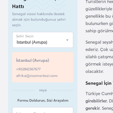
Turistlerin h
Hattı
güzellikleriyl
B
Senegal vizesi hakkında destek
e
genellikle bu
almak için bulunduğunuz şehri
l
bulunurken gü
seçin.
a
sahip görülme
r
Şehir Seçin
u
Senegal seyah
s
ederiz. Çok u
silahlı çatış
İstanbul (Avrupa)
B
görmek isteye
+902842367677
e
olacaktır.
afrika@vizemerkezi.com
l
Senegal İçin
ç
i
veya
Türkiye Cumhu
k
Formu Doldurun, Sizi Arayalım
girebilirler.
Di
a
gerekir.
Seneg