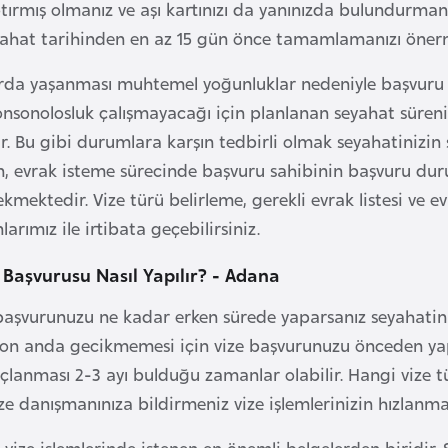
tırmış olmanız ve aşı kartınızı da yanınızda bulundurmanı
yahat tarihinden en az 15 gün önce tamamlamanızı öner
rda yaşanması muhtemel yoğunluklar nedeniyle başvuru sü
konsonolosluk çalışmayacağı için planlanan seyahat sür
r. Bu gibi durumlara karşın tedbirli olmak seyahatinizin
n, evrak isteme sürecinde başvuru sahibinin başvuru du
ekmektedir. Vize türü belirleme, gerekli evrak listesi ve
arımız ile irtibata geçebilirsiniz.
 Başvurusu Nasıl Yapılır? - Adana
başvurunuzu ne kadar erken sürede yaparsanız seyahatiniz
 son anda gecikmemesi için vize başvurunuzu önceden ya
uçlanması 2-3 ayı bulduğu zamanlar olabilir. Hangi vize 
ize danışmanınıza bildirmeniz vize işlemlerinizin hızlanma
vize işlemlerinde istenen en önemli belgelerden biridir. S