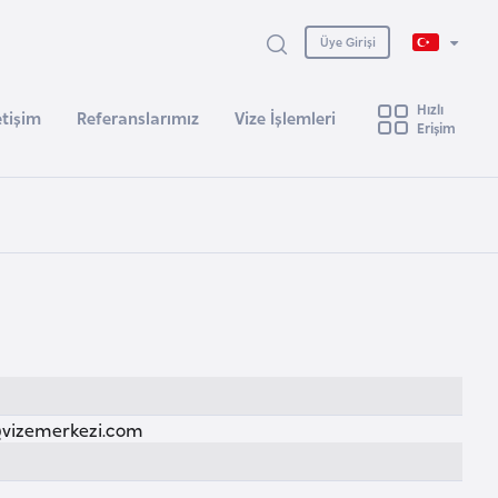
Üye Girişi
Hızlı
etişim
Referanslarımız
Vize İşlemleri
Erişim
izemerkezi.com