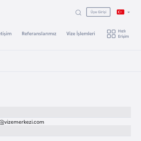
Üye Girişi
Hızlı
etişim
Referanslarımız
Vize İşlemleri
Erişim
@vizemerkezi.com