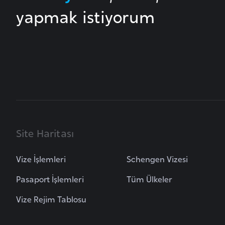
yapmak istiyorum
B
u
l
g
a
r
i
s
t
Site Haritası
a
n
Vize İşlemleri
Schengen Vizesi
Pasaport İşlemleri
Tüm Ülkeler
B
u
Vize Rejim Tablosu
r
k