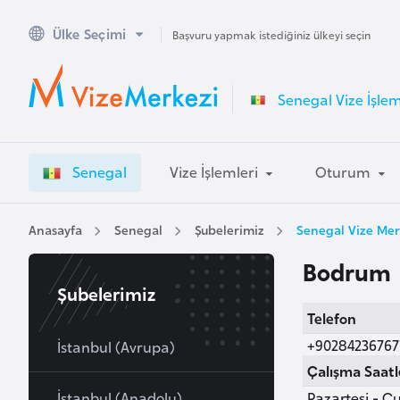
Ülke Seçimi
A
Başvuru yapmak istediğiniz ülkeyi seçin
v
u
Senegal Vize İşlem
s
t
r
Senegal
Vize İşlemleri
Oturum
a
l
y
Anasayfa
Senegal
Şubelerimiz
Senegal Vize Mer
a
Bodrum
Şubelerimiz
A
Telefon
v
+90284236767
u
İstanbul (Avrupa)
s
Çalışma Saatl
t
İstanbul (Anadolu)
Pazartesi - Cu