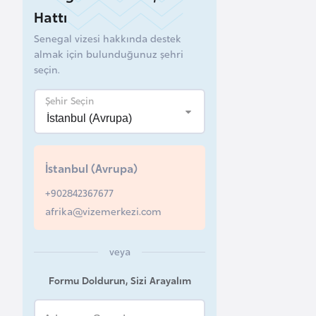
Hattı
B
Senegal vizesi hakkında destek
e
almak için bulunduğunuz şehri
l
seçin.
a
r
Şehir Seçin
u
s
İstanbul (Avrupa)
B
+902842367677
e
afrika@vizemerkezi.com
l
ç
i
veya
k
Formu Doldurun, Sizi Arayalım
a