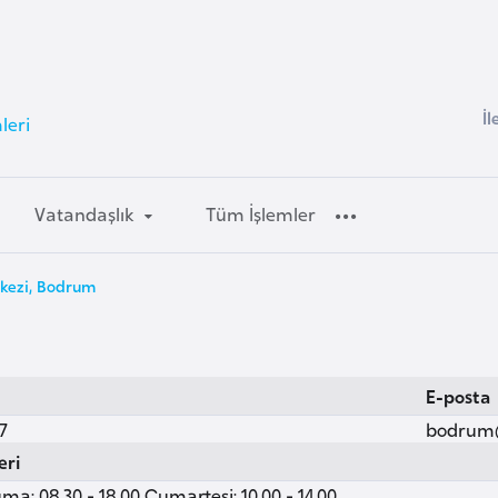
İl
leri
Vatandaşlık
Tüm İşlemler
kezi, Bodrum
E-posta
7
bodrum
eri
ma: 08.30 - 18.00 Cumartesi: 10.00 - 14.00