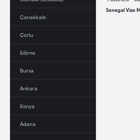
u
Senegal Vize 
r
Çanakkale
y
a
Çorlu
A
Edirne
z
e
Bursa
r
b
Ankara
a
y
c
Konya
a
n
Adana
B