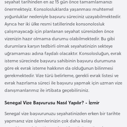
seyahat tarihinden en az 15 gün önce tamamlamanızı
l
önermekteyiz. Konsolosluklarda yaşanması muhtemel
g
yoğunluklar nedeniyle başvuru süreciniz uzayabilmektedir.
a
Ayrıca her iki ülke resmi tatillerinde konsonolosluk
r
çalışmayacağı için planlanan seyahat sürenizden önce
i
vizenizin hazır olmama durumu olabilmektedir. Bu gibi
s
durumlara karşın tedbirli olmak seyahatinizin sekteye
t
uğramaması adına faydalı olacaktır. Konsolosluğun, evrak
a
isteme sürecinde başvuru sahibinin başvuru durumuna
n
göre ek evrak isteme hakkının da olduğunun bilinmesi
gerekmektedir. Vize türü belirleme, gerekli evrak listesi ve
B
evrak hazırlama süreci ile başvuru yapmak için uzman vize
u
danışmanlarımız ile irtibata geçebilirsiniz.
r
k
Senegal Vize Başvurusu Nasıl Yapılır? - İzmir
i
Senegal vize başvurunuzu seyahatinizden erken bir tarihte
n
yapmanız vize işlemlerinizin çok daha kolay
a