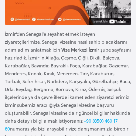
e
y
n
İzmir’den Senegal’e seyahat etmek isteyen
B
ziyaretçilerimize, Senegal vizesine nasıl sahip olacaklarını
a
adım adım anlatmak için
Vize Merkezi İzmir
şube sayfasını
n
hazırladık. İzmir’in Aliağa, Çeşme, Çiğli, Dikili, Balçova,
g
Karabağlar, Bayındır, Bayraklı, Foça, Karabağlar, Gaziemir,
l
Menderes, Konak, Kınık, Menemen, Tire, Karaburun,
a
Torbalı, Seferihisar, Narlıdere, Karşıyaka, Güzelbahçe, Buca,
d
Urla, Beydağ, Bergama, Bornova, Kiraz, Ödemiş, Selçuk
e
ilçelerinde ya da çevre illerde ikamet eden ziyaretçilerimiz
ş
İzmir şubemiz aracılığıyla Senegal vizesine başvuru
oluşturabilir. Senegal vizesine dair güncel bilgiler hakkında
B
daha detaylı bilgi almak istiyorsanız
+90 (850) 460 17
e
60
numarasıyla bizi arayabilir vize danışmanımızla birebir
l