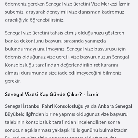
i
ödemeniz gereken Senegal vize ücretini Vize Merkezi İzmir
b
şubemizi arayarak deneyimli vize danışman kadromuz
u
aracılığıyla öğrenebilirsiniz.
t
Senegal vize ücretini tahsis etmiş olduğunuzu gösteren
i
banka dekontunu başvuru sırasında yanınızda
bulundurmayı unutmayınız. Senegal vize başvurusu için
Ç
ödemiş olduğunuz vize ücreti, vize başvurunuzun Senegal
i
Konsolosluğu tarafından değerlendirilip
ret
kararını
n
alması durumunda size iade edilmeyeceğini bilmeniz
gerekir.
D
a
Senegal Vizesi Kaç Günde Çıkar? - İzmir
n
Senegal
İstanbul Fahri Konsolosluğu
ya da
Ankara Senegal
i
Büyükelçiliği
’nden birine yapmış olduğunuz vize başvuru
m
talebinin konsolosluk tarafından incelendikten sonra
a
sonucun açıklanması yaklaşık
10
iş gününü bulmaktadır.
r
Bu verilen süre sizin başvuru yapmış olduğunuz vize