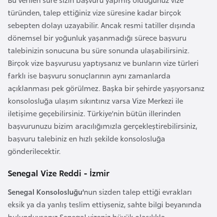
k
türünden, talep ettiğiniz vize süresine kadar birçok
a
sebepten dolayı uzayabilir. Ancak resmi tatiller dışında
dönemsel bir yoğunluk yaşanmadığı sürece başvuru
D
talebinizin sonucuna bu süre sonunda ulaşabilirsiniz.
e
Birçok vize başvurusu yaptıysanız ve bunların vize türleri
m
farklı ise başvuru sonuçlarının aynı zamanlarda
o
açıklanması pek görülmez. Başka bir şehirde yaşıyorsanız
k
konsolosluğa ulaşım sıkıntınız varsa Vize Merkezi ile
r
iletişime geçebilirsiniz. Türkiye’nin bütün illerinden
a
başvurunuzu bizim aracılığımızla gerçekleştirebilirsiniz,
t
başvuru talebiniz en hızlı şekilde konsolosluğa
i
gönderilecektir.
k
Senegal Vize Reddi - İzmir
K
o
Senegal Konsolosluğu’
nun sizden talep ettiği evrakları
n
eksik ya da yanlış teslim ettiyseniz, sahte bilgi beyanında
g
bulunduysanız Senegal vizeniz büyük olasılıkla