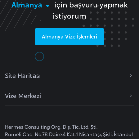
Almanya
için başvuru yapmak
e
istiyorum
n
i
s
Almanya
Vize İşlemleri
t
a
n
E
Site Haritası
s
t
Vize Merkezi
o
n
y
a
Hermes Consulting Org. Dış. Tic. Ltd. Şti.
Rumeli Cad. No:78 Daire:4 Kat:1 Nişantaşı, Şişli, İstanbul