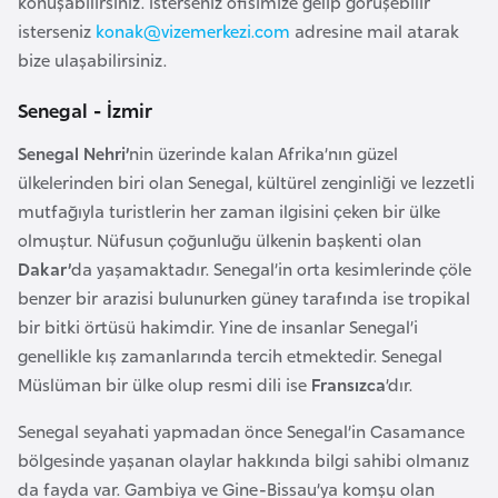
konuşabilirsiniz. İsterseniz ofisimize gelip görüşebilir
a
isterseniz
konak@vizemerkezi.com
adresine mail atarak
r
bize ulaşabilirsiniz.
u
Senegal - İzmir
s
Senegal Nehri’
nin üzerinde kalan Afrika’nın güzel
B
ülkelerinden biri olan Senegal, kültürel zenginliği ve lezzetli
e
mutfağıyla turistlerin her zaman ilgisini çeken bir ülke
l
olmuştur. Nüfusun çoğunluğu ülkenin başkenti olan
ç
Dakar’
da yaşamaktadır. Senegal’in orta kesimlerinde çöle
i
benzer bir arazisi bulunurken güney tarafında ise tropikal
k
bir bitki örtüsü hakimdir. Yine de insanlar Senegal’i
a
genellikle kış zamanlarında tercih etmektedir. Senegal
Müslüman bir ülke olup resmi dili ise
Fransızca
’dır.
B
Senegal seyahati yapmadan önce Senegal’in Casamance
e
bölgesinde yaşanan olaylar hakkında bilgi sahibi olmanız
n
da fayda var. Gambiya ve Gine-Bissau’ya komşu olan