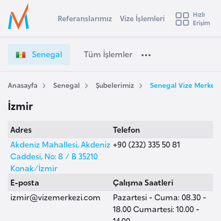
u
Hızlı
s
Referanslarımız
Vize İşlemleri
Başvuru yapmak istediğiniz ülkeyi seçin
Erişim
S
İ
Üye
t
Ülke Seçimi
e
Girişi
r
n
l
Senegal
Tüm İşlemler
a
e
l
e
g
y
a
Anasayfa
Senegal
Şubelerimiz
Senegal Vize Merkezi,
t
a
l
İzmir
V
i
i
A
Adres
Telefon
z
ş
v
e
Akdeniz Mahallesi, Akdeniz
+90 (232) 335 50 81
u
i
İ
Caddesi, No: 8 / B 35210
s
ş
Konak/İzmir
m
t
l
E-posta
Çalışma Saatleri
u
e
izmir@vizemerkezi.com
Pazartesi - Cuma: 08.30 -
r
m
18.00 Cumartesi: 10.00 -
y
l
14.00