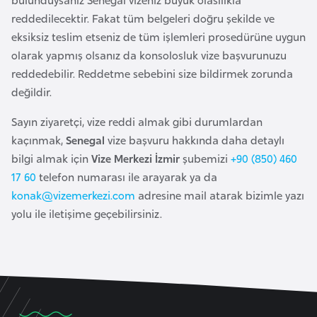
o
reddedilecektir. Fakat tüm belgeleri doğru şekilde ve
eksiksiz teslim etseniz de tüm işlemleri prosedürüne uygun
B
olarak yapmış olsanız da konsolosluk vize başvurunuzu
u
reddedebilir. Reddetme sebebini size bildirmek zorunda
l
değildir.
g
Sayın ziyaretçi, vize reddi almak gibi durumlardan
a
kaçınmak,
Senegal
vize başvuru hakkında daha detaylı
r
bilgi almak için
Vize Merkezi İzmir
şubemizi
+90 (850) 460
i
17 60
telefon numarası ile arayarak ya da
s
konak@vizemerkezi.com
adresine mail atarak bizimle yazı
t
yolu ile iletişime geçebilirsiniz.
a
n
E
r
m