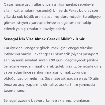
i
Casamance uzun yıllar önce ayrılıkçı hareket sebebiyle
n
silahlı çatışmaların yaşandığı bir yerdi. Fakat bu olay son
yıllarda çok büyük oranla azalmış durumdadır. Bu bölgeye
B
gitmek isteyen ziyaretçilerimize son gelişmeleri takip
o
ederek yola çıkmalarını tavsiye ederiz.
s
Senegal İçin Vize Almak Gerekli Midir? - İzmir
n
a
Türkiye’den Senegal’e gidebilmek için Senegal vizesine
H
ihtiyacınız vardır. Fakat eğer Diplomatik (Siyah) pasaport
e
sahibiyseniz seyahat süreniz 90 günü geçmeyecek şekilde
r
Senegal’e vizeden
muaf
olarak gidebilirsiniz. Senegal’e giriş
s
yapmadan önce sarıhumma aşısı olmak zorunda
e
olduğunuzu bilmelisiniz. Seyahate çıkmadan en az 10 gün
k
önce bu aşıyı yaptırmış olmalı ve aşı kartınızı yanınızda
taşımalısınız.
B
Senegal vizesine başvururken evraklarınızı planlanan
u