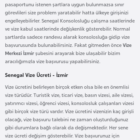
pasaportunu istenen şartlara uygun bulunmazsa sınır
r
görevlileri size problem yaratabilir hatta ülkeye girişinizi
i
engelleyebilirler. Senegal Konsolosluğu çalışma saatlerinde
y
ve vize kabul saatlerinde değişkenlik gösterebilir. Normal
e
şartlarda sadece randevu alarak konsolosluğa gidip vize
t
başvurusunda bulunabilirsiniz. Fakat gitmeden önce
Vize
i
Merkezi İzmir
şubesini arayarak bize ulaşabilir bizim
aracılığımızla vize başvurusu yapabilirsiniz.
C
e
Senegal Vize Ücreti - İzmir
z
Vize ücretini belirleyen birçok etken olsa bile en önemlisi
a
vize türüdür. Turistik vize, ticari vize, basın vizesi, aile vizesi,
y
yatırımcı vizesi, öğrenci vizesi, konsolosluk çalışanları vizesi
i
gibi birçok vize türü vardır. Vize ücretini vizenizin kaç girişli
r
olacağı, vize başvuru talebini ne zaman oluşturduğunuz
gibi durumlara bağlı olarak da değişmektedir. Her sene
C
vize ücreti değişim gösterebilir. Vize başvurunuz için