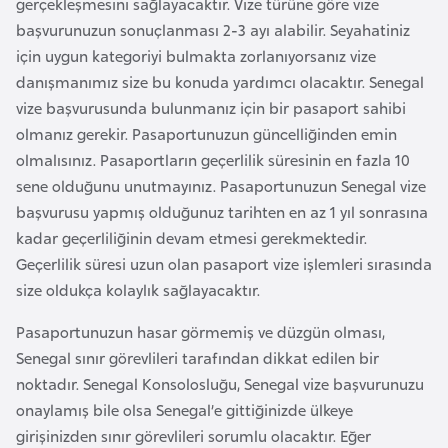
gerçekleşmesini sağlayacaktır. Vize türüne göre vize
F
başvurunuzun sonuçlanması 2-3 ayı alabilir. Seyahatiniz
a
için uygun kategoriyi bulmakta zorlanıyorsanız vize
s
danışmanımız size bu konuda yardımcı olacaktır. Senegal
o
vize başvurusunda bulunmanız için bir pasaport sahibi
olmanız gerekir. Pasaportunuzun güncelliğinden emin
Ç
olmalısınız. Pasaportların geçerlilik süresinin en fazla 10
a
sene olduğunu unutmayınız. Pasaportunuzun Senegal vize
d
başvurusu yapmış olduğunuz tarihten en az 1 yıl sonrasına
kadar geçerliliğinin devam etmesi gerekmektedir.
Ç
Geçerlilik süresi uzun olan pasaport vize işlemleri sırasında
e
size oldukça kolaylık sağlayacaktır.
k
Pasaportunuzun hasar görmemiş ve düzgün olması,
C
Senegal sınır görevlileri tarafından dikkat edilen bir
u
noktadır. Senegal Konsolosluğu, Senegal vize başvurunuzu
m
onaylamış bile olsa Senegal’e gittiğinizde ülkeye
h
girişinizden sınır görevlileri sorumlu olacaktır. Eğer
u