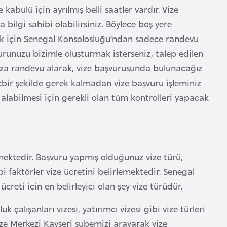
bulü için ayrılmış belli saatler vardır. Vize
ilgi sahibi olabilirsiniz. Böylece boş yere
k için Senegal Konsolosluğu’ndan sadece randevu
urunuzu bizimle oluşturmak isterseniz, talep edilen
ınıza randevu alarak, vize başvurusunda bulunacağız
çbir şekilde gerek kalmadan vize başvuru işleminiz
alabilmesi için gerekli olan tüm kontrolleri yapacak
mektedir. Başvuru yapmış olduğunuz vize türü,
i faktörler vize ücretini belirlemektedir. Senegal
creti için en belirleyici olan şey vize türüdür.
luk çalışanları vizesi, yatırımcı vizesi gibi vize türleri
ze Merkezi Kayseri şubemizi arayarak vize