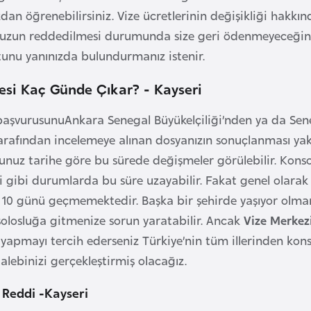
n öğrenebilirsiniz. Vize ücretlerinin değişikliği hakkında
uzun reddedilmesi durumunda size geri ödenmeyeceğini b
unu yanınızda bulundurmanız istenir.
esi Kaç Günde Çıkar? - Kayseri
başvurusunuAnkara Senegal Büyükelçiliği’nden ya da Se
arafından incelemeye alınan dosyanızın sonuçlanması ya
nuz tarihe göre bu sürede değişmeler görülebilir. Kons
i gibi durumlarda bu süre uzayabilir. Fakat genel olarak
10 günü geçmemektedir. Başka bir şehirde yaşıyor olman
olosluğa gitmenize sorun yaratabilir. Ancak
Vize Merkez
a yapmayı tercih ederseniz Türkiye’nin tüm illerinden kon
alebinizi gerçekleştirmiş olacağız.
 Reddi -Kayseri