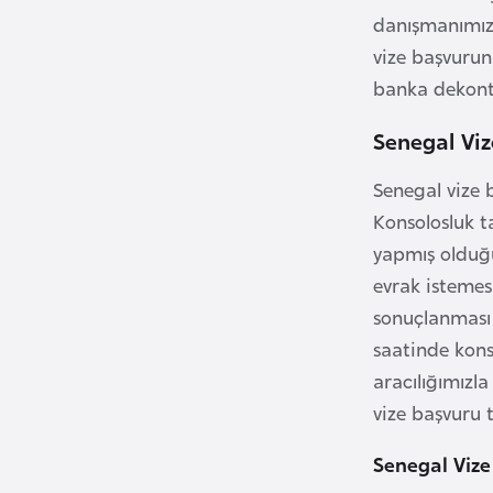
danışmanımızda
B
vize başvurun
u
banka dekont
l
Senegal Viz
g
a
Senegal vize 
r
Konsolosluk t
i
yapmış olduğu
s
t
evrak istemes
a
sonuçlanması 
n
saatinde kons
aracılığımızl
B
vize başvuru t
u
Senegal Vize
r
k