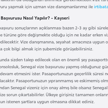
şvuru yapmak için uzman vize danışmanlarımız ile
irtibat
 Başvurusu Nasıl Yapılır? - Kayseri
başvuru sonuçlarının açıklanması bazen 2-3 ay gibi süreler
e türüne göre değişmekte olduğu için ne kadar erken vize
edilecektir. Vize danışmanına, seyahat amacınıza uygun ol
 çok bilgi almak için şubemizle görüşebilirsiniz.
unda sizden talep edilecek olan en önemli şey pasaport
Konsolosluk, Senegal vize başvurusu yapmış olduğunuz g
n devam etmesini ister. Pasaportunuzun geçerlilik süresi
lacaktır. Pasaportunuzun yıpranmamış ve eskimemiş olma
dan Senegal vizeniz için onay almış bile olsanız Senegal s
ize sorun çıkartabilirler. Ülkeye girişiniz tamamen onla
n istenen şartlara uygun olmasına dikkat ediniz.