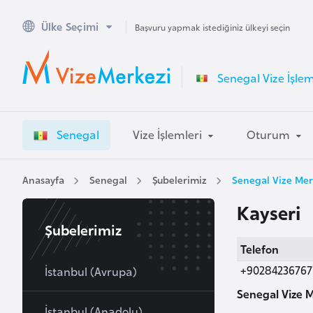
Ülke Seçimi
A
Başvuru yapmak istediğiniz ülkeyi seçin
v
u
Senegal Vize İşlem
s
t
r
Senegal
Vize İşlemleri
Oturum
a
l
y
Anasayfa
Senegal
Şubelerimiz
Senegal Vize Merk
a
Kayseri
Şubelerimiz
A
Telefon
v
+90284236767
u
İstanbul (Avrupa)
s
Senegal Vize M
t
İstanbul (Anadolu)