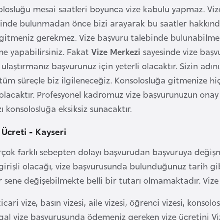
losluğu mesai saatleri boyunca vize kabulu yapmaz. Vize ka
inde bulunmadan önce bizi arayarak bu saatler hakkında b
 gitmeniz gerekmez. Vize başvuru talebinde bulunabilme
e yapabilirsiniz. Fakat
Vize Merkezi
sayesinde vize başv
e ulaştırmanız başvurunuz için yeterli olacaktır. Sizin ad
 tüm süreçle biz ilgileneceğiz. Konsolosluğa gitmenize hi
olacaktır. Profesyonel kadromuz vize başvurunuzun onay 
zı konsolosluğa eksiksiz sunacaktır.
 Ücreti - Kayseri
irçok farklı sebepten dolayı başvurudan başvuruya değiş
girişli olacağı, vize başvurusunda bulunduğunuz tarih gib
r sene değişebilmekte belli bir tutarı olmamaktadır. Vize ü
ticari vize, basın vizesi, aile vizesi, öğrenci vizesi, konsolos
gal vize başvurusunda ödemeniz gereken vize ücretini Vi