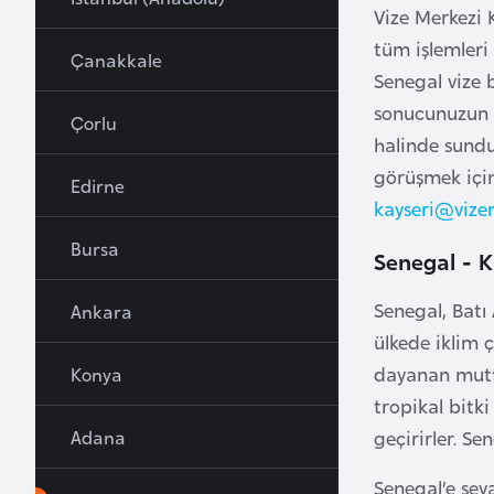
Vize Merkezi 
u
tüm işlemleri 
r
Çanakkale
y
Senegal vize 
a
sonucunuzun ol
Çorlu
halinde sundu
A
görüşmek içi
Edirne
z
kayseri@vize
e
Bursa
r
Senegal - K
b
Senegal, Batı 
Ankara
a
ülkede iklim ç
y
c
dayanan mutfa
Konya
a
tropikal bitk
n
Adana
geçirirler. S
Senegal’e sey
B