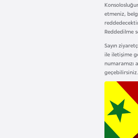
Konsolosluğun 
i
etmeniz, belg
n
reddedecektir.
a
Reddedilme se
F
a
Sayın ziyaretç
s
ile iletişime 
o
numaramızı ar
geçebilirsiniz.
Ç
a
d
Ç
e
k
C