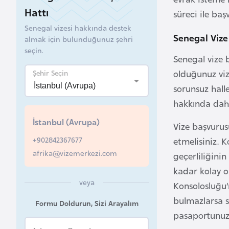
Hattı
süreci ile ba
B
Senegal vizesi hakkında destek
e
Senegal Vize
almak için bulunduğunuz şehri
l
seçin.
a
Senegal vize 
r
olduğunuz viz
Şehir Seçin
u
sorunsuz hall
s
hakkında daha
İstanbul (Avrupa)
Vize başvurus
B
+902842367677
e
etmelisiniz. 
afrika@vizemerkezi.com
l
geçerliliğini
ç
kadar kolay o
i
veya
Konsolosluğu’n
k
bulmazlarsa s
Formu Doldurun, Sizi Arayalım
a
pasaportunuzu