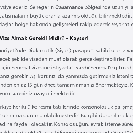
vsiye ederiz. Senegal’in
Casamance
bölgesinde uzun yılla
çatışmaların büyük oranla azalmış olduğu bilinmektedir
daşlar bölge hakkında gelişmeleri takip ederek seyahat e
n Vize Almak Gerekli Midir? - Kayseri
riyeti’nde Diplomatik (Siyah) pasaport sahibi olan ziyare
ek şekilde vizeden muaf olarak gerçekleştirebilirler. Fak
 için Senegal vizesine ihtiyaçları vardır.Senegal’e gitme
nız gerekir. Aşı kartınızı da yanınızda getirmeniz istenir
hinden en az 15 gün önce tamamlamanızı önermekteyiz. 
vuru süreciniz uzayabilmektedir.
rkiye heriki ülke resmi tatillerinde konsonolosluk çalış
ır olmama durumu olabilmektedir. Bu gibi durumlara karş
ına faydalı olacaktır. Konsolosluğun, evrak isteme sü
hakkının da olduğunun bilinmesi gerekmektedir.Vize türü 