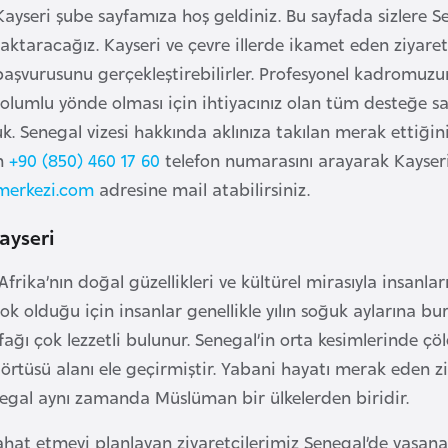
Kayseri şube sayfamıza hoş geldiniz. Bu sayfada sizlere 
aktaracağız. Kayseri ve çevre illerde ikamet eden ziyaretç
başvurusunu gerçekleştirebilirler. Profesyonel kadromuzu
umlu yönde olması için ihtiyacınız olan tüm desteğe sahip
k. Senegal vizesi hakkında aklınıza takılan merak ettiğini
n
+90 (850) 460 17 60
telefon numarasını arayarak Kayseri 
merkezi.com
adresine mail atabilirsiniz.
ayseri
Afrika’nın doğal güzellikleri ve kültürel mirasıyla insanl
ok olduğu için insanlar genellikle yılın soğuk aylarına b
ğı çok lezzetli bulunur. Senegal’in orta kesimlerinde çö
i örtüsü alanı ele geçirmiştir. Yabani hayatı merak eden 
enegal aynı zamanda Müslüman bir ülkelerden biridir.
ahat etmeyi planlayan ziyaretçilerimiz Senegal’de yaşa