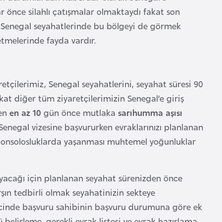
r önce silahlı çatışmalar olmaktaydı fakat son
. Senegal seyahatlerinde bu bölgeyi de görmek
tmelerinde fayda vardır.
tçilerimiz, Senegal seyahatlerini, seyahat süresi 90
at diğer tüm ziyaretçilerimizin Senegal’e giriş
den
en az 10
gün önce mutlaka
sarıhumma aşısı
.Senegal vizesine başvururken evraklarınızı planlanan
Konsolosluklarda yaşanması muhtemel yoğunluklar
mayacağı için planlanan seyahat sürenizden önce
ın tedbirli olmak seyahatinizin sekteye
recinde başvuru sahibinin başvuru durumuna göre ek
belirleme, gerekli evrak listesi ve evrak hazırlama