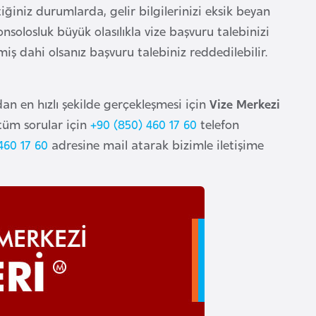
iğiniz durumlarda, gelir bilgilerinizi eksik beyan
solosluk büyük olasılıkla vize başvuru talebinizi
iş dahi olsanız başvuru talebiniz reddedilebilir.
dan en hızlı şekilde gerçekleşmesi için
Vize Merkezi
 tüm sorular için
+90 (850) 460 17 60
telefon
460 17 60
adresine mail atarak bizimle iletişime