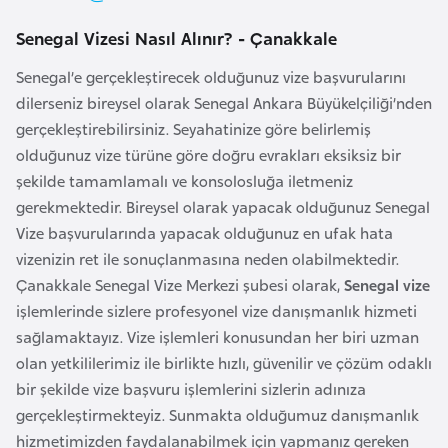
l
Senegal Vizesi Nasıl Alınır? - Çanakkale
g
a
Senegal’e gerçekleştirecek olduğunuz vize başvurularını
r
dilerseniz bireysel olarak Senegal Ankara Büyükelçiliği’nden
i
gerçekleştirebilirsiniz. Seyahatinize göre belirlemiş
s
olduğunuz vize türüne göre doğru evrakları eksiksiz bir
t
şekilde tamamlamalı ve konsolosluğa iletmeniz
a
gerekmektedir. Bireysel olarak yapacak olduğunuz Senegal
n
Vize başvurularında yapacak olduğunuz en ufak hata
vizenizin ret ile sonuçlanmasına neden olabilmektedir.
B
Çanakkale Senegal Vize Merkezi şubesi olarak,
Senegal vize
u
işlemlerinde sizlere profesyonel vize danışmanlık hizmeti
r
sağlamaktayız. Vize işlemleri konusundan her biri uzman
k
olan yetkililerimiz ile birlikte hızlı, güvenilir ve çözüm odaklı
i
bir şekilde vize başvuru işlemlerini sizlerin adınıza
n
gerçekleştirmekteyiz. Sunmakta olduğumuz danışmanlık
a
hizmetimizden faydalanabilmek için yapmanız gereken