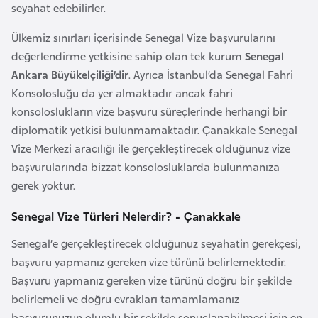
seyahat edebilirler.
a
r
Ülkemiz sınırları içerisinde Senegal Vize başvurularını
u
değerlendirme yetkisine sahip olan tek kurum
Senegal
s
Ankara Büyükelçiliği’dir
. Ayrıca İstanbul’da Senegal Fahri
Konsolosluğu da yer almaktadır ancak fahri
konsoloslukların vize başvuru süreçlerinde herhangi bir
B
diplomatik yetkisi bulunmamaktadır. Çanakkale Senegal
e
Vize Merkezi aracılığı ile gerçekleştirecek olduğunuz vize
l
başvurularında bizzat konsolosluklarda bulunmanıza
ç
gerek yoktur.
i
k
Senegal Vize Türleri Nelerdir? - Çanakkale
a
Senegal’e gerçekleştirecek olduğunuz seyahatin gerekçesi,
başvuru yapmanız gereken vize türünü belirlemektedir.
B
Başvuru yapmanız gereken vize türünü doğru bir şekilde
e
belirlemeli ve doğru evrakları tamamlamanız
n
başvurunuzun olumlu bir şekilde sonuçlanabilmesi için en