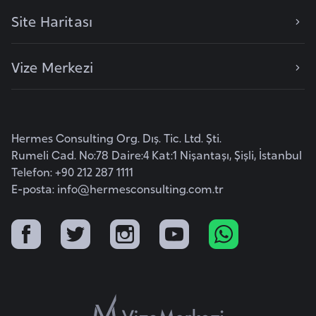
e
Site Haritası
n
i
Vize Merkezi
s
t
a
n
Hermes Consulting Org. Dış. Tic. Ltd. Şti.
Rumeli Cad. No:78 Daire:4 Kat:1 Nişantaşı, Şişli, İstanbul
E
Telefon: +90 212 287 1111
s
E-posta:
info@hermesconsulting.com.tr
t
o
n
y
a