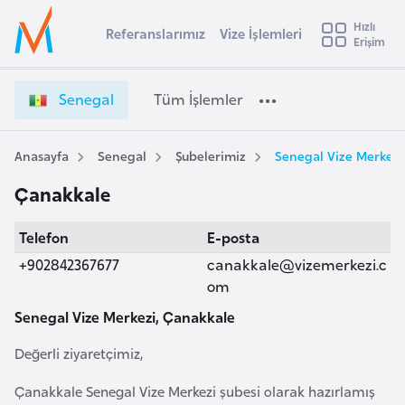
u
Hızlı
s
Referanslarımız
Vize İşlemleri
Başvuru yapmak istediğiniz ülkeyi seçin
Erişim
S
İ
Üye
t
Ülke Seçimi
e
Girişi
r
n
l
Senegal
Tüm İşlemler
a
e
l
e
g
y
a
Anasayfa
Senegal
Şubelerimiz
Senegal Vize Merkezi
t
a
l
Çanakkale
V
i
i
A
Telefon
E-posta
z
ş
v
e
+902842367677
canakkale@vizemerkezi.c
u
i
İ
om
s
ş
Senegal Vize Merkezi, Çanakkale
m
t
l
u
e
Değerli ziyaretçimiz,
r
m
y
l
Çanakkale Senegal Vize Merkezi şubesi olarak hazırlamış