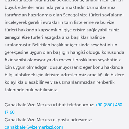
i
büyük etkenler arasında yer almaktadır. Uzmanlarımız
n
tarafından hazırlanmış olan Senegal vize türleri sayfalarını
inceleyerek gerekli evrakların tam listelerine ve bu vize
B
türleri hakkında kapsamlı bilgiye erişim sağlayabilirsiniz.
o
Senegal Vize
türleri aşağıda ana başlıklar halinde
s
sıralanmıştır. Belirtilen başlıklar içerisinde seyahatinizin
n
gerekçesine uygun olan başlığın hangisi olduğu konusunda
a
fikir sahibi olamıyor ya da mevcut başlıkların seyahatiniz
H
için uygun olmadığını düşünüyorsanız eğer konu hakkında
e
bilgi alabilmek için iletişim adreslerimiz aracılığı ile bizlere
r
kolaylıkla ulaşabilir ve vize uzmanlarımızdan rehberlik
s
talebinde bulunabilirsiniz.
e
k
Çanakkale Vize Merkezi irtibat telefonumuz:
+90 (850) 460
17 60
B
Çanakkale Vize Merkezi e-posta adresimiz:
u
canakkale@vizemerkezi.com