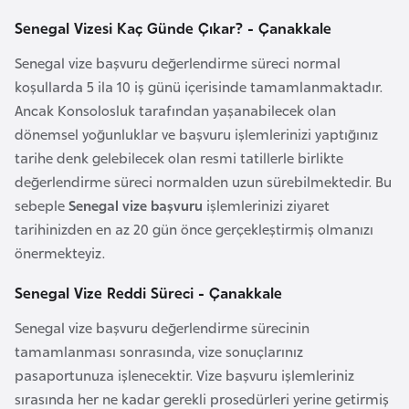
r
Senegal Vizesi Kaç Günde Çıkar? - Çanakkale
i
Senegal vize başvuru değerlendirme süreci normal
y
koşullarda 5 ila 10 iş günü içerisinde tamamlanmaktadır.
e
Ancak Konsolosluk tarafından yaşanabilecek olan
t
dönemsel yoğunluklar ve başvuru işlemlerinizi yaptığınız
i
tarihe denk gelebilecek olan resmi tatillerle birlikte
değerlendirme süreci normalden uzun sürebilmektedir. Bu
C
sebeple
Senegal vize başvuru
işlemlerinizi ziyaret
e
tarihinizden en az 20 gün önce gerçekleştirmiş olmanızı
z
önermekteyiz.
a
y
Senegal Vize Reddi Süreci - Çanakkale
i
Senegal vize başvuru değerlendirme sürecinin
r
tamamlanması sonrasında, vize sonuçlarınız
pasaportunuza işlenecektir. Vize başvuru işlemleriniz
C
sırasında her ne kadar gerekli prosedürleri yerine getirmiş