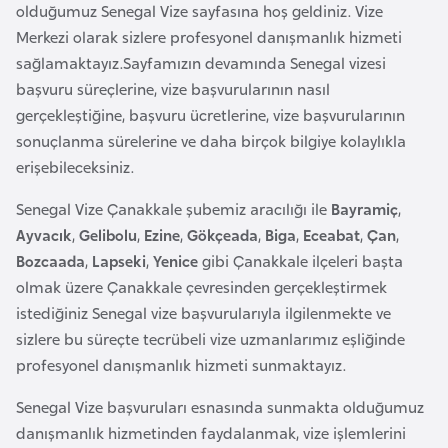
a
e
olduğumuz Senegal Vize sayfasına hoş geldiniz. Vize
r
Merkezi olarak sizlere profesyonel danışmanlık hizmeti
i
sağlamaktayız.Sayfamızın devamında Senegal vizesi
A
başvuru süreçlerine, vize başvurularının nasıl
z
gerçekleştiğine, başvuru ücretlerine, vize başvurularının
e
sonuçlanma sürelerine ve daha birçok bilgiye kolaylıkla
r
erişebileceksiniz.
b
a
Senegal Vize Çanakkale şubemiz aracılığı ile
Bayramiç
,
y
Ayvacık
,
Gelibolu
,
Ezine
,
Gökçeada
,
Biga
,
Eceabat
,
Çan
,
c
Bozcaada
,
Lapseki
,
Yenice
gibi Çanakkale ilçeleri başta
a
olmak üzere Çanakkale çevresinden gerçekleştirmek
n
istediğiniz Senegal vize başvurularıyla ilgilenmekte ve
sizlere bu süreçte tecrübeli vize uzmanlarımız eşliğinde
B
profesyonel danışmanlık hizmeti sunmaktayız.
a
Senegal Vize başvuruları esnasında sunmakta olduğumuz
h
danışmanlık hizmetinden faydalanmak, vize işlemlerini
r