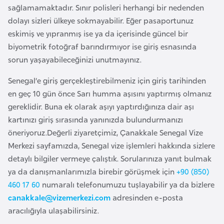
k
sağlamamaktadır. Sınır polisleri herhangi bir nedenden
a
dolayı sizleri ülkeye sokmayabilir. Eğer pasaportunuz
eskimiş ve yıpranmış ise ya da içerisinde güncel bir
biyometrik fotoğraf barındırmıyor ise giriş esnasında
D
sorun yaşayabileceğinizi unutmayınız.
e
m
Senegal’e giriş gerçekleştirebilmeniz için giriş tarihinden
o
en geç 10 gün önce Sarı humma aşısını yaptırmış olmanız
k
gereklidir. Buna ek olarak aşıyı yaptırdığınıza dair aşı
r
kartınızı giriş sırasında yanınızda bulundurmanızı
a
öneriyoruz.Değerli ziyaretçimiz, Çanakkale Senegal Vize
t
Merkezi sayfamızda, Senegal vize işlemleri hakkında sizlere
i
detaylı bilgiler vermeye çalıştık. Sorularınıza yanıt bulmak
k
ya da danışmanlarımızla birebir görüşmek için
+90 (850)
K
460 17 60
numaralı telefonumuzu tuşlayabilir ya da bizlere
o
canakkale@vizemerkezi.com
adresinden e-posta
n
aracılığıyla ulaşabilirsiniz.
g