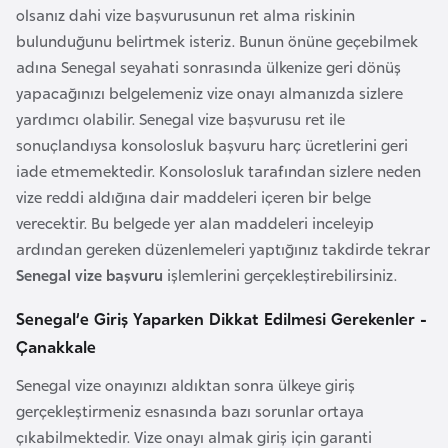
i
olsanız dahi vize başvurusunun ret alma riskinin
b
bulunduğunu belirtmek isteriz. Bunun önüne geçebilmek
u
adına Senegal seyahati sonrasında ülkenize geri dönüş
t
yapacağınızı belgelemeniz vize onayı almanızda sizlere
i
yardımcı olabilir. Senegal vize başvurusu ret ile
sonuçlandıysa konsolosluk başvuru harç ücretlerini geri
Ç
iade etmemektedir. Konsolosluk tarafından sizlere neden
i
vize reddi aldığına dair maddeleri içeren bir belge
n
verecektir. Bu belgede yer alan maddeleri inceleyip
ardından gereken düzenlemeleri yaptığınız takdirde tekrar
Senegal vize başvuru
işlemlerini gerçekleştirebilirsiniz.
D
a
Senegal’e Giriş Yaparken Dikkat Edilmesi Gerekenler -
n
Çanakkale
i
m
Senegal vize onayınızı aldıktan sonra ülkeye giriş
a
gerçekleştirmeniz esnasında bazı sorunlar ortaya
r
çıkabilmektedir. Vize onayı almak giriş için garanti