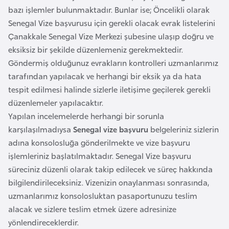
F
bazı işlemler bulunmaktadır. Bunlar ise; Öncelikli olarak
a
Senegal Vize başvurusu için gerekli olacak evrak listelerini
s
Çanakkale Senegal Vize Merkezi şubesine ulaşıp doğru ve
o
eksiksiz bir şekilde düzenlemeniz gerekmektedir.
Göndermiş olduğunuz evrakların kontrolleri uzmanlarımız
tarafından yapılacak ve herhangi bir eksik ya da hata
Ç
tespit edilmesi halinde sizlerle iletişime geçilerek gerekli
a
düzenlemeler yapılacaktır.
d
Yapılan incelemelerde herhangi bir sorunla
karşılaşılmadıysa
Senegal vize başvuru
belgeleriniz sizlerin
Ç
adına konsolosluğa gönderilmekte ve vize başvuru
e
işlemleriniz başlatılmaktadır. Senegal Vize başvuru
k
süreciniz düzenli olarak takip edilecek ve süreç hakkında
C
bilgilendirileceksiniz. Vizenizin onaylanması sonrasında,
u
uzmanlarımız konsolosluktan pasaportunuzu teslim
m
alacak ve sizlere teslim etmek üzere adresinize
h
yönlendireceklerdir.
u