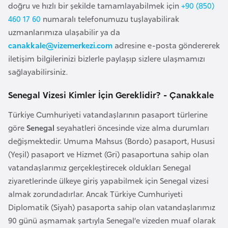
doğru ve hızlı bir şekilde tamamlayabilmek için
+90 (850)
e
460 17 60
numaralı telefonumuzu tuşlayabilirak
y
uzmanlarımıza ulaşabilir ya da
n
canakkale@vizemerkezi.com
adresine e-posta göndererek
iletişim bilgilerinizi bizlerle paylaşıp sizlere ulaşmamızı
B
sağlayabilirsiniz.
a
n
Senegal Vizesi Kimler İçin Gereklidir? - Çanakkale
g
Türkiye Cumhuriyeti vatandaşlarının pasaport türlerine
l
göre
Senegal
seyahatleri öncesinde vize alma durumları
a
değişmektedir. Umuma Mahsus (Bordo) pasaport, Hususi
d
(Yeşil) pasaport ve Hizmet (Gri) pasaportuna sahip olan
e
vatandaşlarımız gerçekleştirecek oldukları Senegal
ş
ziyaretlerinde ülkeye giriş yapabilmek için Senegal vizesi
almak zorundadırlar. Ancak Türkiye Cumhuriyeti
B
Diplomatik (Siyah) pasaporta sahip olan vatandaşlarımız
e
90 günü aşmamak şartıyla Senegal’e vizeden muaf olarak
l