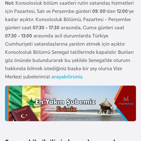
i
Not:
Konsolosluk bölüm saatleri rutin vatandaş hizmetleri
n
için Pazartesi, Salı ve Perşembe günleri
09: 00
'dan
12:00
'ye
kadar açıktır. Konsolosluk Bölümü, Pazartesi - Perşembe
günleri saat
07:30 - 17:30
arasında, Cuma günleri saat
B
07:30 - 13:00
arasında acil durumlarda Türkiye
o
Cumhuriyeti vatandaşlarına yardım etmek için açıktır.
s
Konsolosluk Bölümü Senegal tatillerinde kapalıdır. Bunları
n
göz önünde bulundurarak bu şekilde Senegal’de oturum
a
hakkında bilmek istediğiniz başka bir şey olursa Vize
H
Merkezi şubelerimizi
arayabilirsiniz
.
e
r
s
e
k
B
u