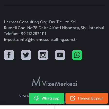
r
i
y
Hermes Consulting Org. Dış. Tic. Ltd. Şti.
e
Rumeli Cad. No:78 Daire:4 Kat:1 Nişantaşı, Şişli, İstanbul
t
Telefon: +90 212 287 1111
i
E-posta:
info@hermesconsulting.com.tr
C
e
z
a
y
i
r
Vize Merkezi © 2026 Tüm Hakları Saklıdır.
Whatsapp
Hemen Başvur
KVKK Metni
C