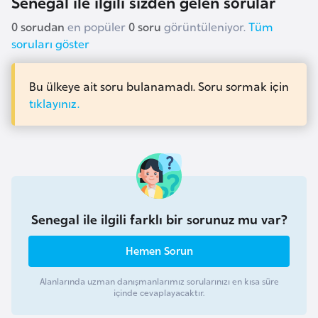
Senegal ile ilgili sizden gelen sorular
l
0 sorudan
en popüler
0 soru
görüntüleniyor.
Tüm
g
soruları göster
a
r
i
Bu ülkeye ait soru bulanamadı. Soru sormak için
s
tıklayınız.
t
a
n
B
Senegal ile ilgili farklı bir sorunuz mu var?
u
r
Hemen Sorun
k
i
Alanlarında uzman danışmanlarımız sorularınızı en kısa süre
n
içinde cevaplayacaktır.
a