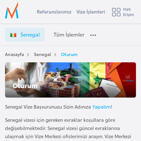
u
Hızlı
s
Referanslarımız
Vize İşlemleri
Başvuru yapmak istediğiniz ülkeyi seçin
Erişim
S
İ
Üye
t
Ülke Seçimi
e
Girişi
r
n
l
Senegal
Tüm İşlemler
a
e
l
e
g
y
a
Anasayfa
Senegal
Oturum
t
a
l
V
i
i
A
z
ş
Oturum
v
e
u
i
İ
s
ş
Senegal Vize Başvurunuzu Sizin Adınıza
Yapalım
!
m
t
l
u
Senegal vizesi için gereken evraklar koşullara göre
e
r
değişebilmektedir. Senegal vizesi güncel evraklarına
m
y
l
ulaşmak için Vize Merkezi ofislerimizi arayın. Vize Merkezi