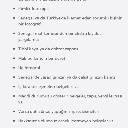
a
Kimlik fotokopisi
r
Senegal ya da Türkiye’de ikamet eden sorumlu kişinin
u
bir fotoğrafı
s
Senegal mahkemesinden bir ekstra kıyafet
yargılaması
B
Tıbbi kayıt ya da doktor raporu
e
Mali pullar için bir ücret
l
Üç fotoğraf
ç
i
Senegal'de yaşadığınızın ya da çalıştığınızın kanıtı
k
İş-kira sözleşmeleri belgeleri vs.
a
Maddi durumuzu gösterir belgeler, tapu, vergi levhası
vs.
B
Varsa daha önce yaptığınız iş sözleşmeleri
e
Hakkınızda olumsuz örnek içermeyen belgeler vs.
n