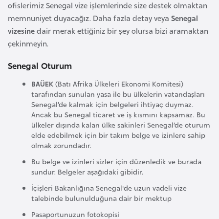
a
e
ofislerimiz Senegal vize işlemlerinde size destek olmaktan
r
memnuniyet duyacağız. Daha fazla detay veya
Senegal
i
vizesine
dair merak ettiğiniz bir şey olursa bizi aramaktan
A
çekinmeyin.
z
e
Senegal Oturum
r
b
BAÜEK
(Batı Afrika Ülkeleri Ekonomi Komitesi)
tarafından sunulan yasa ile bu ülkelerin vatandaşları
a
Senegal’de kalmak için belgeleri ihtiyaç duymaz.
y
Ancak bu Senegal ticaret ve iş kısmını kapsamaz. Bu
c
ülkeler dışında kalan ülke sakinleri Senegal’de oturum
a
elde edebilmek için bir takım belge ve izinlere sahip
olmak zorundadır.
n
Bu belge ve izinleri sizler için düzenledik ve burada
sundur. Belgeler aşağıdaki gibidir.
B
İçişleri Bakanlığına Senegal'de uzun vadeli vize
a
talebinde bulunulduğuna dair bir mektup
h
r
Pasaportunuzun fotokopisi