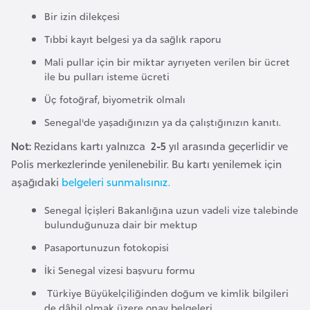
e
Bir izin dilekçesi
y
Tıbbi kayıt belgesi ya da sağlık raporu
n
Mali pullar için bir miktar ayrıyeten verilen bir ücret
ile bu pulları isteme ücreti
B
Üç fotoğraf, biyometrik olmalı
a
Senegal'de yaşadığınızın ya da çalıştığınızın kanıtı.
n
g
Not:
Rezidans kartı yalnızca
2-5
yıl arasında geçerlidir ve
l
Polis merkezlerinde yenilenebilir. Bu kartı yenilemek için
a
aşağıdaki
belgeleri sunmalısınız.
d
Senegal İçişleri Bakanlığına uzun vadeli vize talebinde
e
bulunduğunuza dair bir mektup
ş
Pasaportunuzun fotokopisi
İki Senegal vizesi başvuru formu
B
e
Türkiye Büyükelçiliğinden doğum ve kimlik bilgileri
de dâhil olmak üzere onay belgeleri
l