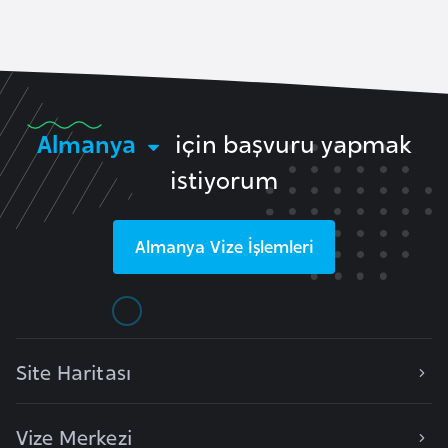
F
a
s
o
Almanya
için başvuru yapmak
Ç
istiyorum
a
d
Almanya
Vize İşlemleri
Ç
e
k
C
u
Site Haritası
m
h
Vize Merkezi
u