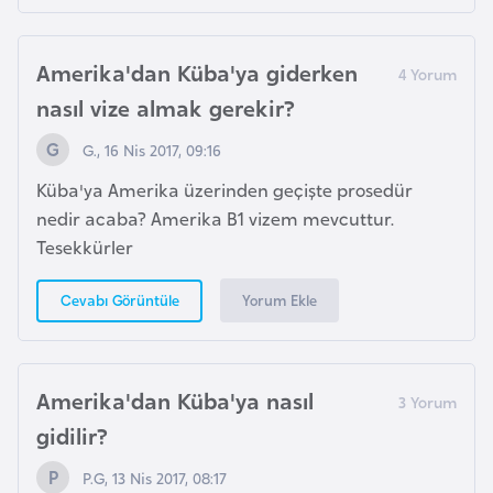
a
r
Amerika'dan Küba'ya giderken
u
nasıl vize almak gerekir?
s
G., 16 Nis 2017, 09:16
B
Küba'ya Amerika üzerinden geçişte prosedür
e
nedir acaba? Amerika B1 vizem mevcuttur.
l
Tesekkürler
ç
i
Yorum Ekle
Cevabı Görüntüle
k
a
Amerika'dan Küba'ya nasıl
B
gidilir?
e
n
P.G, 13 Nis 2017, 08:17