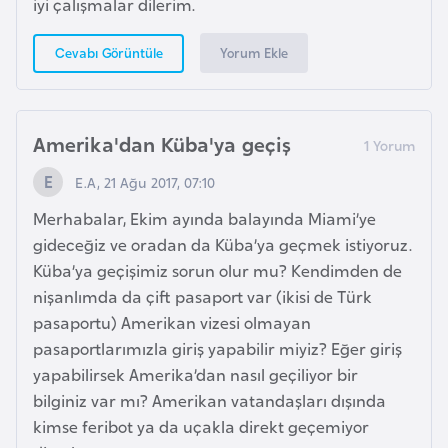
iyi çalışmalar dilerim.
a
Yorum Ekle
Cevabı Görüntüle
A
z
e
Amerika'dan Küba'ya geçiş
r
b
E.A, 21 Ağu 2017, 07:10
a
Merhabalar, Ekim ayında balayında Miami’ye
y
gideceğiz ve oradan da Küba’ya geçmek istiyoruz.
c
Küba’ya geçişimiz sorun olur mu? Kendimden de
a
nişanlımda da çift pasaport var (ikisi de Türk
n
pasaportu) Amerikan vizesi olmayan
pasaportlarımızla giriş yapabilir miyiz? Eğer giriş
B
yapabilirsek Amerika’dan nasıl geçiliyor bir
a
bilginiz var mı? Amerikan vatandaşları dışında
h
kimse feribot ya da uçakla direkt geçemiyor
r