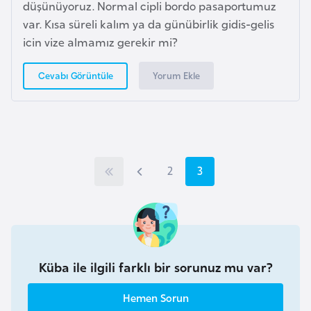
düşünüyoruz. Normal cipli bordo pasaportumuz
F
var. Kısa süreli kalım ya da günübirlik gidis-gelis
a
icin vize almamız gerekir mi?
s
o
Yorum Ekle
Cevabı Görüntüle
Ç
a
d
İ
Ö
S
2
S
3
Ç
l
n
a
a
e
k
k
c
y
y
C
S
e
f
f
u
Küba ile ilgili farklı bir sorunuz mu var?
m
a
k
a
a
h
Hemen Sorun
y
i
u