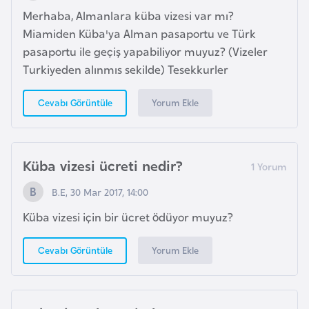
i
Merhaba, Almanlara küba vizesi var mı?
n
Miamiden Küba'ya Alman pasaportu ve Türk
pasaportu ile geçiş yapabiliyor muyuz? (Vizeler
B
Turkiyeden alınmıs sekilde) Tesekkurler
o
s
Yorum Ekle
Cevabı Görüntüle
n
a
H
Küba vizesi ücreti nedir?
e
r
B.E, 30 Mar 2017, 14:00
s
Küba vizesi için bir ücret ödüyor muyuz?
e
k
Yorum Ekle
Cevabı Görüntüle
B
u