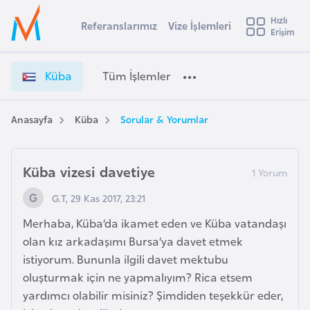
u
Hızlı
s
Referanslarımız
Vize İşlemleri
Başvuru yapmak istediğiniz ülkeyi seçin
Erişim
K
İ
Üye
t
Ülke Seçimi
ü
Girişi
r
b
l
Küba
Tüm İşlemler
a
a
l
e
V
y
i
Anasayfa
Küba
Sorular & Yorumlar
t
a
z
e
i
İ
Küba vizesi davetiye
A
ş
ş
v
G.T, 29 Kas 2017, 23:21
l
u
i
e
Merhaba, Küba’da ikamet eden ve Küba vatandaşı
s
m
olan kız arkadaşımı Bursa’ya davet etmek
m
t
l
istiyorum. Bununla ilgili davet mektubu
u
e
oluşturmak için ne yapmalıyım? Rica etsem
r
r
yardımcı olabilir misiniz? Şimdiden teşekkür eder,
y
i