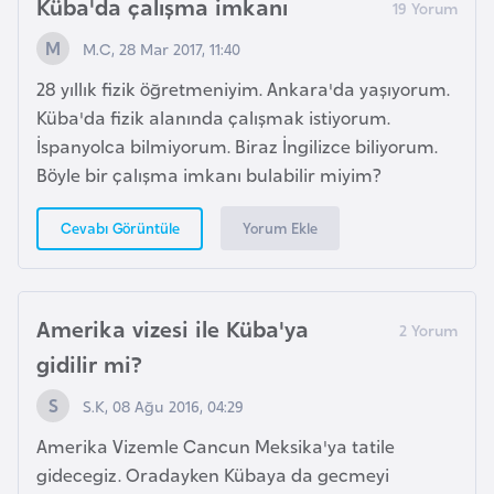
Küba'da çalışma imkanı
l
g
M.C, 28 Mar 2017, 11:40
a
28 yıllık fizik öğretmeniyim. Ankara'da yaşıyorum.
r
Küba'da fizik alanında çalışmak istiyorum.
i
İspanyolca bilmiyorum. Biraz İngilizce biliyorum.
s
Böyle bir çalışma imkanı bulabilir miyim?
t
a
Yorum Ekle
Cevabı Görüntüle
n
B
Amerika vizesi ile Küba'ya
u
gidilir mi?
r
k
S.K, 08 Ağu 2016, 04:29
i
Amerika Vizemle Cancun Meksika'ya tatile
n
gidecegiz. Oradayken Kübaya da gecmeyi
a