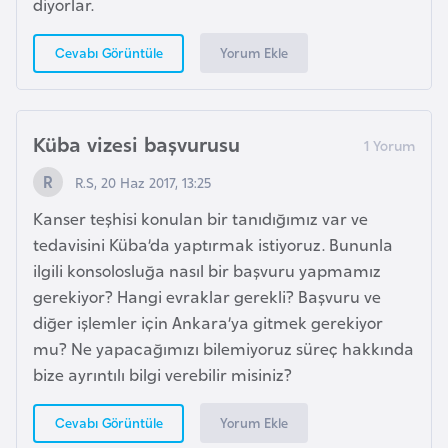
diyorlar.
e
y
Yorum Ekle
Cevabı Görüntüle
n
B
Küba vizesi başvurusu
a
n
R.S, 20 Haz 2017, 13:25
g
Kanser teşhisi konulan bir tanıdığımız var ve
l
tedavisini Küba’da yaptırmak istiyoruz. Bununla
a
ilgili konsolosluğa nasıl bir başvuru yapmamız
d
gerekiyor? Hangi evraklar gerekli? Başvuru ve
e
diğer işlemler için Ankara’ya gitmek gerekiyor
ş
mu? Ne yapacağımızı bilemiyoruz süreç hakkında
bize ayrıntılı bilgi verebilir misiniz?
B
e
Yorum Ekle
Cevabı Görüntüle
l