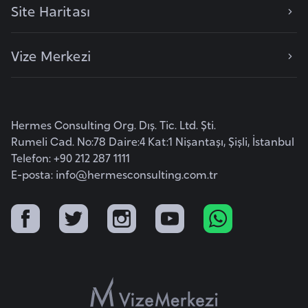
i
Site Haritası
b
u
Vize Merkezi
t
i
Ç
Hermes Consulting Org. Dış. Tic. Ltd. Şti.
i
Rumeli Cad. No:78 Daire:4 Kat:1 Nişantaşı, Şişli, İstanbul
n
Telefon: +90 212 287 1111
E-posta:
info@hermesconsulting.com.tr
D
a
n
i
m
a
r