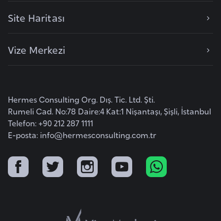
o
Site Haritası
B
Vize Merkezi
u
l
g
a
Hermes Consulting Org. Dış. Tic. Ltd. Şti.
r
Rumeli Cad. No:78 Daire:4 Kat:1 Nişantaşı, Şişli, İstanbul
i
Telefon: +90 212 287 1111
s
E-posta:
info@hermesconsulting.com.tr
t
a
n
E
r
m