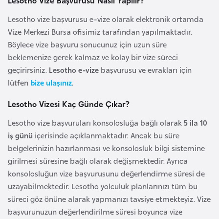
Lesotho Vize Başvurusu Nasıl Yapılır?
F
Lesotho vize başvurusu e-vize olarak elektronik ortamda
a
Vize Merkezi Bursa ofisimiz tarafından yapılmaktadır.
s
Böylece vize başvuru sonucunuz için uzun süre
o
beklemenize gerek kalmaz ve kolay bir vize süreci
geçirirsiniz.
Lesotho e-vize
başvurusu ve evrakları için
Ç
lütfen
bize ulaşınız
.
a
d
Lesotho Vizesi Kaç Günde Çıkar?
Lesotho vize başvuruları konsolosluğa bağlı olarak
5 ila 10
Ç
iş günü
içerisinde açıklanmaktadır. Ancak bu süre
e
belgelerinizin hazırlanması ve konsolosluk bilgi sistemine
k
girilmesi süresine bağlı olarak değişmektedir. Ayrıca
C
konsolosluğun vize başvurusunu değerlendirme süresi de
u
uzayabilmektedir. Lesotho yolculuk planlarınızı tüm bu
m
süreci göz önüne alarak yapmanızı tavsiye etmekteyiz. Vize
h
başvurunuzun değerlendirilme süresi boyunca vize
u