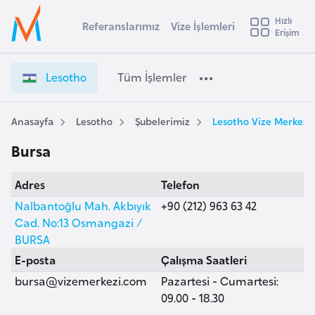
u
Hızlı
s
Referanslarımız
Vize İşlemleri
Başvuru yapmak istediğiniz ülkeyi seçin
Erişim
L
İ
Üye
t
Ülke Seçimi
e
Girişi
r
s
l
Lesotho
Tüm İşlemler
a
o
l
e
t
y
h
Anasayfa
Lesotho
Şubelerimiz
Lesotho Vize Merkezi,
t
a
o
Bursa
V
i
i
A
Adres
Telefon
z
ş
v
e
Nalbantoğlu Mah. Akbıyık
+90 (212) 963 63 42
u
i
İ
Cad. No:13 Osmangazi /
s
ş
BURSA
m
t
l
E-posta
Çalışma Saatleri
u
e
bursa@vizemerkezi.com
Pazartesi - Cumartesi:
r
m
09.00 - 18.30
y
l