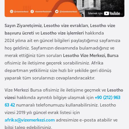
e
y
n
Sayın Ziyaretçimiz
,
Lesotho vize evrakları
,
Lesotho vize
başvuru ücreti
ve
Lesotho vize işlemleri
hakkında
B
2024 yılına ait en güncel bilgileri paylaştığımız sayfamıza
a
hoş geldiniz. Sayfamızın devamında bulamadığınız ve
n
merak ettiğiniz tüm soruları
Lesotho Vize Merkezi, Bursa
g
ofisimiz ile iletişime geçerek sorabilirsiniz. Afrika
l
departman yetkilimiz size hızlı bir şekilde geri dönüş
a
yaparak tüm sorularınızı cevaplandıracaktır.
d
e
Vize Merkezi Bursa ofisimiz ile iletişime geçmek ve
Lesotho
ş
vizesi
hakkında ayrıntılı bilgiye ulaşmak için
+90 (212) 963
63 42
numaralı telefonumuzu kullanabilirsiniz. Lesotho
vizesi 2019 yılı güncel evrak listesi için
B
afrika@vizemerkezi.com
adresimize e-posta atabilir ve
e
bilgi talep edebilirsiniz.
l