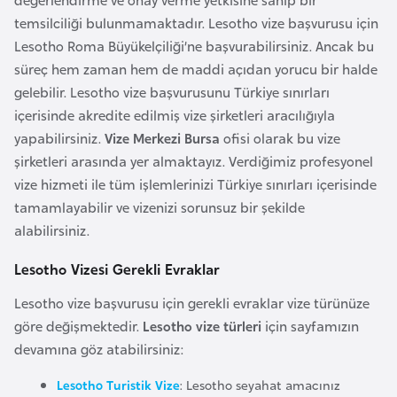
i
temsilciliği bulunmamaktadır. Lesotho vize başvurusu için
n
Lesotho Roma Büyükelçiliği’ne başvurabilirsiniz. Ancak bu
süreç hem zaman hem de maddi açıdan yorucu bir halde
B
gelebilir. Lesotho vize başvurusunu Türkiye sınırları
o
içerisinde akredite edilmiş vize şirketleri aracılığıyla
s
yapabilirsiniz.
Vize Merkezi Bursa
ofisi olarak bu vize
n
şirketleri arasında yer almaktayız. Verdiğimiz profesyonel
a
vize hizmeti ile tüm işlemlerinizi Türkiye sınırları içerisinde
H
tamamlayabilir ve vizenizi sorunsuz bir şekilde
e
alabilirsiniz.
r
s
Lesotho Vizesi Gerekli Evraklar
e
Lesotho vize başvurusu için gerekli evraklar vize türünüze
k
göre değişmektedir.
Lesotho vize türleri
için sayfamızın
devamına göz atabilirsiniz:
B
Lesotho Turistik Vize
: Lesotho seyahat amacınız
u