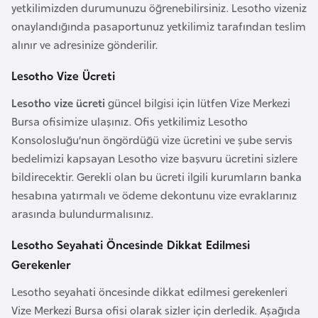
yetkilimizden durumunuzu öğrenebilirsiniz. Lesotho vizeniz
r
onaylandığında pasaportunuz yetkilimiz tarafından teslim
i
alınır ve adresinize gönderilir.
y
e
Lesotho Vize Ücreti
t
Lesotho vize ücreti
güncel bilgisi için lütfen Vize Merkezi
i
Bursa ofisimize ulaşınız. Ofis yetkilimiz Lesotho
Konsolosluğu’nun öngördüğü vize ücretini ve şube servis
C
bedelimizi kapsayan Lesotho vize başvuru ücretini sizlere
e
bildirecektir. Gerekli olan bu ücreti ilgili kurumların banka
z
hesabına yatırmalı ve ödeme dekontunu vize evraklarınız
a
arasında bulundurmalısınız.
y
i
Lesotho Seyahati Öncesinde Dikkat Edilmesi
r
Gerekenler
Lesotho seyahati öncesinde dikkat edilmesi gerekenleri
C
Vize Merkezi Bursa ofisi olarak sizler için derledik. Aşağıda