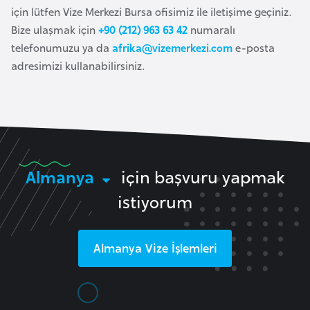
k
için lütfen Vize Merkezi Bursa ofisimiz ile iletişime geçiniz.
a
Bize ulaşmak için
+90 (212) 963 63 42
numaralı
telefonumuzu ya da
afrika@vizemerkezi.com
e-posta
adresimizi kullanabilirsiniz.
D
e
m
o
k
r
Almanya
için başvuru yapmak
a
t
istiyorum
i
k
Almanya
Vize İşlemleri
K
o
n
g