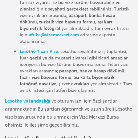
turistik ziyaret ise bu vize türüne başvurabilir ve
l
planladığınız seyahati gerçekleştirebilirsiniz. Turistik
g
vize evrakları arasında;
pasaport
,
banka hesap
a
dökümü
,
turistik vize başvuru formu
,
aşı kartı
,
r
biyometrik fotoğraf
yer almaktadır. Tam evrak listesi
için
afrika@vizemerkezi.com
adresine e-posta
i
atabilirsiniz.
s
Lesotho Ticari Vize
: Lesotho seyahatiniz iş toplantısı,
t
fuar gezisi ya da müşteri ziyareti gibi ticari amaçlar
a
içeriyorsa bu vize türüne başvurmalısınız. Ticari vize
n
evrakları arasında;
pasaport
,
banka hesap dökümü
,
ticari vize başvuru formu
,
aşı kartı
,
biyometrik
fotoğraf
,
davetiye
,
şirket evrakları
yer almaktadır. Tam
B
evrak listesi için lütfen bize ulaşınız.
u
Lesotho vatandaşlığı
ve oturum izni için özel şartlar
r
aranmaktadır. Bu şartları öğrenmek ve uzun süreli Lesotho
k
vize başvurusunda bulunmak için Vize Merkezi Bursa
i
ofisimiz ile iletişime geçebilirsiniz.
n
a