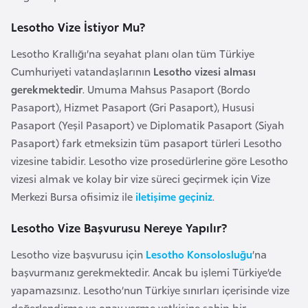
a
Lesotho Vize İstiyor Mu?
r
u
Lesotho Krallığı’na seyahat planı olan tüm Türkiye
s
Cumhuriyeti vatandaşlarının
Lesotho vizesi alması
gerekmektedir
. Umuma Mahsus Pasaport (Bordo
Pasaport), Hizmet Pasaport (Gri Pasaport), Hususi
B
Pasaport (Yeşil Pasaport) ve Diplomatik Pasaport (Siyah
e
Pasaport) fark etmeksizin tüm pasaport türleri Lesotho
l
vizesine tabidir. Lesotho vize prosedürlerine göre Lesotho
ç
vizesi almak ve kolay bir vize süreci geçirmek için Vize
i
Merkezi Bursa ofisimiz ile
iletişime geçiniz
.
k
a
Lesotho Vize Başvurusu Nereye Yapılır?
Lesotho vize başvurusu için
Lesotho Konsolosluğu
’na
B
başvurmanız gerekmektedir. Ancak bu işlemi Türkiye’de
e
yapamazsınız. Lesotho’nun Türkiye sınırları içerisinde vize
n
değerlendirme ve onay verme yetkisine sahip bir