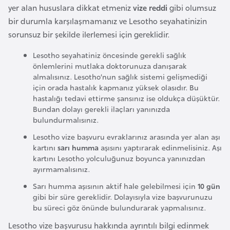
i
yer alan hususlara dikkat etmeniz
vize reddi
gibi olumsuz
b
bir durumla karşılaşmamanız ve Lesotho seyahatinizin
u
sorunsuz bir şekilde ilerlemesi için gereklidir.
t
Lesotho seyahatiniz öncesinde gerekli sağlık
i
önlemlerini mutlaka doktorunuza danışarak
almalısınız. Lesotho’nun sağlık sistemi gelişmediği
Ç
için orada hastalık kapmanız yüksek olasıdır. Bu
hastalığı tedavi ettirme şansınız ise oldukça düşüktür.
i
Bundan dolayı gerekli ilaçları yanınızda
n
bulundurmalısınız.
Lesotho vize başvuru evraklarınız arasında yer alan aşı
D
kartını
sarı humma
aşısını yaptırarak edinmelisiniz. Aşı
a
kartını Lesotho yolculuğunuz boyunca yanınızdan
ayırmamalısınız.
n
i
Sarı humma aşısının aktif hale gelebilmesi için
10 gün
m
gibi bir süre gereklidir. Dolayısıyla vize başvurunuzu
bu süreci göz önünde bulundurarak yapmalısınız.
a
r
Lesotho vize başvurusu hakkında ayrıntılı bilgi edinmek