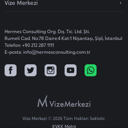
Vize Merkezi
e
y
n
Hermes Consulting Org. Dış. Tic. Ltd. Şti.
B
Rumeli Cad. No:78 Daire:4 Kat:1 Nişantaşı, Şişli, İstanbul
a
Telefon: +90 212 287 1111
n
E-posta:
info@hermesconsulting.com.tr
g
l
a
d
e
ş
B
Vize Merkezi © 2026 Tüm Hakları Saklıdır.
e
KVKK Metni
l