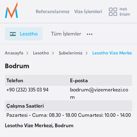
u
Hızlı
s
Referanslarımız
Vize İşlemleri
Başvuru yapmak istediğiniz ülkeyi seçin
Erişim
L
İ
Üye
t
Ülke Seçimi
e
Girişi
r
s
l
Lesotho
Tüm İşlemler
a
o
l
e
t
y
h
Anasayfa
Lesotho
Şubelerimiz
Lesotho Vize Merkezi
t
a
o
Bodrum
V
i
i
A
Telefon
E-posta
z
ş
v
e
+90 (232) 335 03 94
bodrum@vizemerkezi.co
u
i
İ
m
s
ş
Çalışma Saatleri
m
t
l
Pazartesi - Cuma: 08.30 - 18.00 Cumartesi: 10.00 - 14.00
u
e
r
m
Lesotho Vize Merkezi, Bodrum
y
l