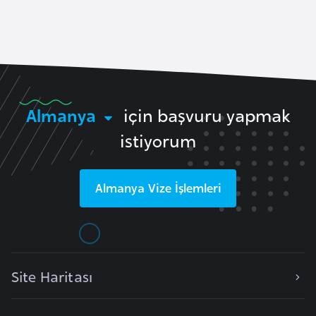
a
e
r
i
A
z
e
r
Almanya
için başvuru yapmak
b
istiyorum
a
y
c
Almanya
Vize İşlemleri
a
n
B
a
Site Haritası
h
r