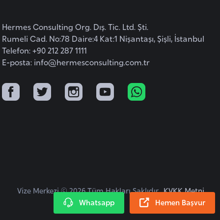
Hermes Consulting Org. Dış. Tic. Ltd. Şti.
Rumeli Cad. No:78 Daire:4 Kat:1 Nişantaşı, Şişli, İstanbul
Telefon: +90 212 287 1111
E-posta:
info@hermesconsulting.com.tr
Vize Merkezi © 2026 Tüm Hakları Saklıdır.
KVKK Metni
Whatsapp
Hemen Başvur