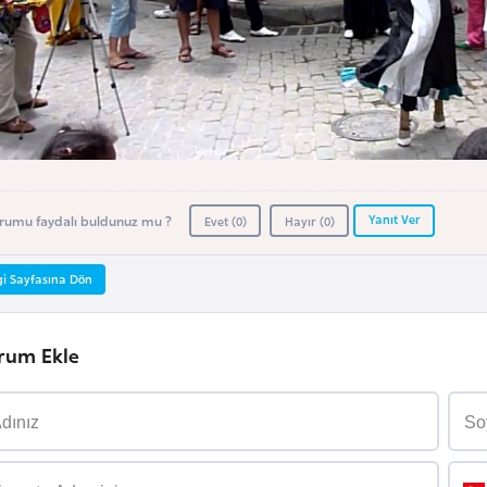
Yanıt Ver
rumu faydalı buldunuz mu ?
Evet (
0
)
Hayır (
0
)
gi Sayfasına Dön
rum Ekle