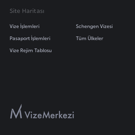
u
Site Haritası
m
h
u
Vize İşlemleri
Schengen Vizesi
r
Pasaport İşlemleri
Tüm Ülkeler
i
y
Vize Rejim Tablosu
e
t
i
C
e
z
a
y
i