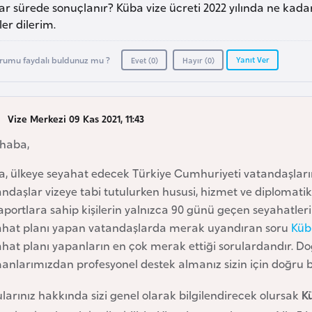
r sürede sonuçlanır? Küba vize ücreti 2022 yılında ne kadar 
er dilerim.
Yanıt Ver
rumu faydalı buldunuz mu ?
Evet (
0
)
Hayır (
0
)
Vize Merkezi 09 Kas 2021, 11:43
haba,
a, ülkeye seyahat edecek Türkiye Cumhuriyeti vatandaşları
ndaşlar vizeye tabi tutulurken hususi, hizmet ve diplomatik
portlara sahip kişilerin yalnızca 90 günü geçen seyahatleri
ahat planı yapan vatandaşlarda merak uyandıran soru
Küb
hat planı yapanların en çok merak ettiği sorulardandır. Doğ
nlarımızdan profesyonel destek almanız sizin için doğru bi
larınız hakkında sizi genel olarak bilgilendirecek olursak
Kü