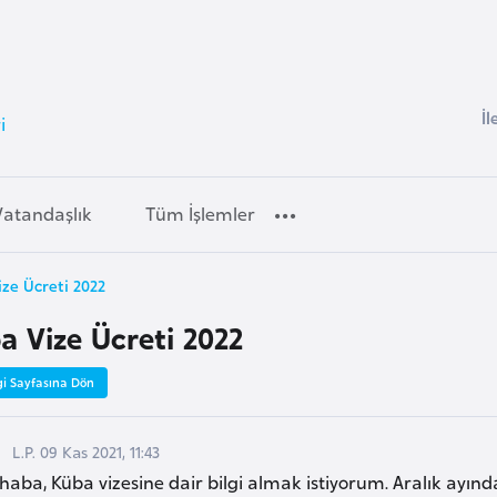
İl
i
Vatandaşlık
Tüm İşlemler
ze Ücreti 2022
a Vize Ücreti 2022
gi Sayfasına Dön
L.P. 09 Kas 2021, 11:43
aba, Küba vizesine dair bilgi almak istiyorum. Aralık ayı