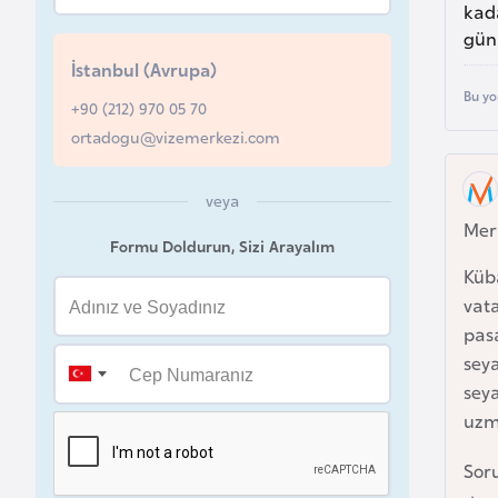
kada
u
günl
r
İstanbul (Avrupa)
y
Bu yo
a
+90 (212) 970 05 70
ortadogu@vizemerkezi.com
A
z
veya
Mer
e
Formu Doldurun, Sizi Arayalım
r
Küb
b
vata
a
pasa
y
sey
c
seya
a
uzma
n
Soru
B