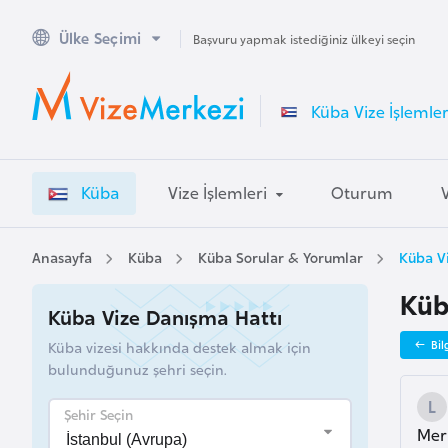
Ülke Seçimi
A
Başvuru yapmak istediğiniz ülkeyi seçin
v
u
Küba Vize İşlemler
s
t
r
Küba
Vize İşlemleri
Oturum
a
l
y
Anasayfa
Küba
Küba Sorular & Yorumlar
Küba Vi
a
Küb
Küba Vize Danışma Hattı
A
Küba vizesi hakkında destek almak için
Bil
v
bulunduğunuz şehri seçin.
u
s
Şehir Seçin
Merh
t