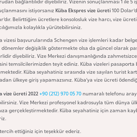
udan bağlantılıdır diyebiliriz. Vizenin sonuçlanması 1 ile 5
uçlanmasını istiyorsanız
Küba Ekspres vize ücreti
100 Dolar’d
r’dır. Belirttiğim ücretlere konsolosluk vize harcı, vize ücret
ılığımızla kolaylıkla yürütebilirsiniz.
 vizesi başvurularında Schengen vize işlemleri kadar belge
ı dönemler değişiklik göstermekte olsa da güncel olarak pa
rlidir diyebiliriz. Vize Merkezi danışmanlığında zahmetsizc
esini temsilcilerimizden teyit ediniz. Küba vizeleri pasaport
lmektedir. Küba seyahatiniz sırasında vize sayılan turist ka
dan ülkeye giriş yapamazsınız. Küba’ya vize ücreti ödendi
 vize ücreti 2022
+90 (212) 970 05 70
numaralı telefonu ara
ilirsiniz. Vize Merkezi profesyonel kadrosuyla tüm dünya ülk
nıza gerçekleştirmektedir. Küba seyahatiniz için zaman k
iz.
 tercih ettiğiniz için teşekkür ederiz.