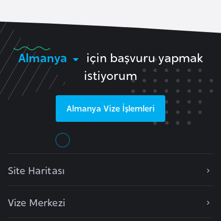
i
n
B
Almanya
için başvuru yapmak
o
s
istiyorum
n
a
Almanya
Vize İşlemleri
H
e
r
s
e
Site Haritası
k
Vize Merkezi
B
u