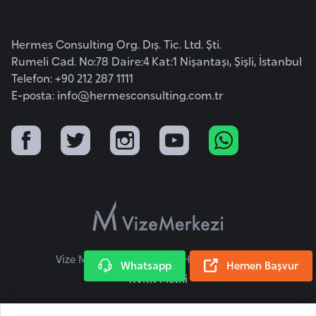
l
g
Hermes Consulting Org. Dış. Tic. Ltd. Şti.
a
Rumeli Cad. No:78 Daire:4 Kat:1 Nişantaşı, Şişli, İstanbul
r
Telefon: +90 212 287 1111
i
E-posta:
info@hermesconsulting.com.tr
s
t
a
n
B
u
r
k
Vize Merkezi © 2026 Tüm Hakları Saklıdır.
Whatsapp
Hemen Başvur
i
KVKK Metni
n
a