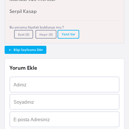
e
Serpil Kasap
y
n
Bu yorumu faydalı buldunuz mu ?
Yanıt Ver
Evet (
0
)
Hayır (
0
)
B
a
Bilgi Sayfasına Dön
n
g
l
Yorum Ekle
a
d
e
ş
B
e
l