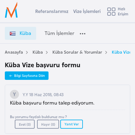
u
Hızlı
s
Referanslarımız
Vize İşlemleri
Başvuru yapmak istediğiniz ülkeyi seçin
Erişim
K
İ
Üye
t
Ülke Seçimi
ü
Girişi
r
b
l
Küba
Tüm İşlemler
a
a
l
e
V
y
i
Anasayfa
Küba
Küba Sorular & Yorumlar
Küba Vize 
t
a
z
Küba Vize başvuru formu
e
i
İ
A
Bilgi Sayfasına Dön
ş
ş
v
l
u
i
e
Y.Y 18 Haz 2018, 08:43
s
m
Küba başvuru formu talep ediyorum.
m
t
l
u
e
Bu yorumu faydalı buldunuz mu ?
r
r
Yanıt Ver
Evet (
0
)
Hayır (
0
)
y
i