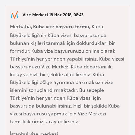
a
Vize Merkezi 18 Haz 2018, 08:43
A
Merhaba,
Küba vize başvuru formu,
Küba
z
Büyükelçiliği’nin Küba vizesi başvurusunda
e
bulunan kişileri tanımak için doldurdukları bir
r
formdur. Küba vize başvurunuzu online olarak
b
Türkiye’nin her yerinden yapabilirsiniz. Küba vizesi
a
başvurunuzu Vize Merkezi Küba departanı ile
y
kolay ve hızlı bir şekilde alabilirsiniz. Küba
c
Büyükelçiliği bölge ayrımına bakmaksızn vize
a
işlemini sonuçlandırmaktadır. Bu sebeple
n
Türkiye’nin her yerinden Küba vizesi için
başvuruda bulunabilirsiniz. Hızlı bir şekilde Küba
B
vizesi başvurusu yapmak için Vize Merkezi
a
temsilcilerimizi arayabilirsiniz.
h
r
İstanbul vize merkezi