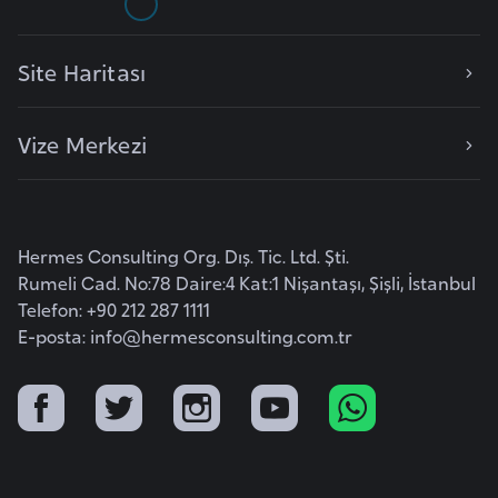
e
y
Site Haritası
n
Vize Merkezi
B
a
n
g
Hermes Consulting Org. Dış. Tic. Ltd. Şti.
l
Rumeli Cad. No:78 Daire:4 Kat:1 Nişantaşı, Şişli, İstanbul
a
Telefon: +90 212 287 1111
d
E-posta:
info@hermesconsulting.com.tr
e
ş
B
e
l