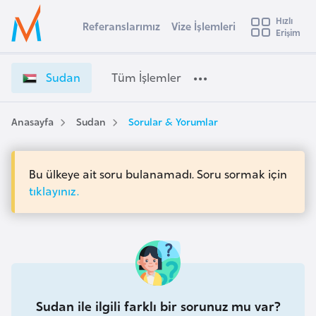
u
Hızlı
s
Referanslarımız
Vize İşlemleri
Başvuru yapmak istediğiniz ülkeyi seçin
Erişim
S
İ
Üye
t
Ülke Seçimi
u
Girişi
r
d
l
Sudan
Tüm İşlemler
a
a
l
e
n
y
V
Anasayfa
Sudan
Sorular & Yorumlar
t
a
i
z
i
e
Bu ülkeye ait soru bulanamadı. Soru sormak için
A
İ
ş
tıklayınız.
v
ş
u
i
l
s
e
m
t
m
u
l
r
e
y
Sudan ile ilgili farklı bir sorunuz mu var?
r